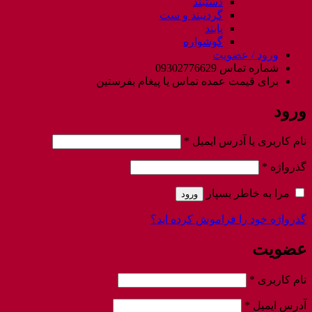
دستبند
گردنبند و ست
پابند
گوشواره
ورود / عضویت
شماره تماس 09302776629
برای قیمت عمده تماس یا پیغام بفرستین
ورود
الزامی
نام کاربری یا آدرس ایمیل
*
الزامی
گذرواژه
*
مرا به خاطر بسپار
ورود
گذرواژه خود را فراموش کرده اید؟
عضویت
الزامی
نام کاربری
*
الزامی
آدرس ایمیل
*