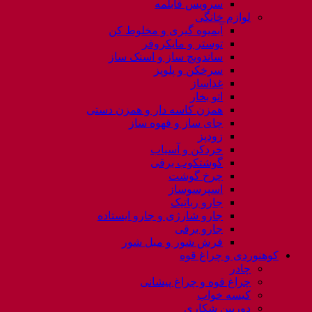
سرویس قابلمه
لوازم خانگی
آبمیوه گیری و مخلوط کن
توستر و مایکروفر
ساندویچ ساز و اسنک ساز
سرخکن و پلوپز
غذاساز
اتو بخار
همزن کاسه دار و همزن دستی
چای ساز و قهوه ساز
زودپز
خردکن و آسیاب
گوشتکوب برقی
چرخ گوشت
اسپرسوساز
جارو رباتیک
جارو شارژی و جارو ایستاده
جارو برقی
فرش شور و مبل شور
کوهنوردی و چراغ قوه
چادر
چراغ قوه و چراغ پیشانی
کیسه خواب
دوربین شکاری