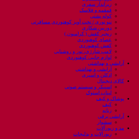
زیرانداز سفری
قمقمه و فلاسک
کوله پشتی
ننو توری / تخت آویز کوهنوردی مسافرتی
دوربین شکاری
زنجیر کفش ( کرامپون )
عصای کوهنوردی
کفش کوهنوردی
لامپ شارژی، نور و روشنایی
لوازم جانبی کوهنوردی
آرایشی و بهداشتی
آرایشی و بهداشتی
ادکلن و اسپری
کالای دیجیتال
اسپیکر و سیستم صوتی
لپتاب استوک
پوشاک و کیف
کیف
زنانه
آرایشی برقی
سشوار
مد و زیورآلات
زیورآلات و بدلیجات