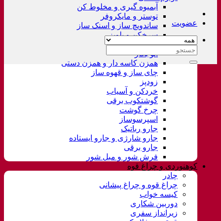
آبمیوه گیری و مخلوط کن
توستر و مایکروفر
عضویت
ساندویچ ساز و اسنک ساز
سرخکن و پلوپز
غذاساز
جستجو
اتو بخار
برای:
همزن کاسه دار و همزن دستی
چای ساز و قهوه ساز
زودپز
خردکن و آسیاب
گوشتکوب برقی
چرخ گوشت
اسپرسوساز
جارو رباتیک
جارو شارژی و جارو ایستاده
جارو برقی
فرش شور و مبل شور
کوهنوردی و چراغ قوه
چادر
چراغ قوه و چراغ پیشانی
کیسه خواب
دوربین شکاری
زیرانداز سفری