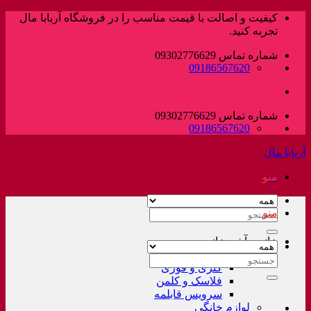
پرش
کیفیت و اصالت با قیمت مناسب را در فروشگاه آربابا مال
به
تجربه کنید.
محتوا
شماره تماس 09302776629
09186567620
شماره تماس 09302776629
09186567620
آربابا مال
منو
منو
جستجو
برای:
خانه و آشپزخانه
لوازم خانگی غیر برقی
جستجو
کتری و قوری
برای:
فلاسک و کلمن
سرویس قابلمه
لوازم خانگی