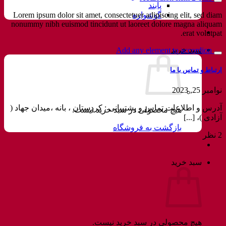
پابند
Lorem ipsum dolor sit amet, consectetuer adipiscing elit, sed diam
گوشواره
nonummy nibh euismod tincidunt ut laoreet dolore magna aliquam
erat volutpat.
سبد خرید
Add any element to accordion
ارتباط و تماس با ما
نوامبر 25, 2023
آدرس و اطلاعات تماس و پشتیبانی : کردستان ، بانه ،میدان جهاد (
هیچ محصولی در سبد خرید نیست.
آزادی )، [...]
بازگشت به فروشگاه
2 نظر
سبد خرید
هیچ محصولی در سبد خرید نیست.