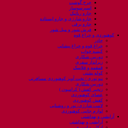
چرخ گوشت
اسپرسوساز
جارو رباتیک
جارو شارژی و جارو ایستاده
جارو برقی
فرش شور و مبل شور
کوهنوردی و چراغ قوه
چادر
چراغ قوه و چراغ پیشانی
کیسه خواب
دوربین شکاری
زیرانداز سفری
قمقمه و فلاسک
کوله پشتی
ننو توری / تخت آویز کوهنوردی مسافرتی
دوربین شکاری
زنجیر کفش ( کرامپون )
عصای کوهنوردی
کفش کوهنوردی
لامپ شارژی، نور و روشنایی
لوازم جانبی کوهنوردی
آرایشی و بهداشتی
آرایشی و بهداشتی
ادکلن و اسپری