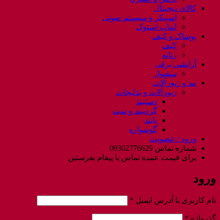
کالای دیجیتال
اسپیکر و سیستم صوتی
لپتاب استوک
پوشاک و کیف
کیف
زنانه
آرایشی برقی
سشوار
مد و زیورآلات
زیورآلات و بدلیجات
دستبند
گردنبند و ست
پابند
گوشواره
ورود / عضویت
شماره تماس 09302776629
برای قیمت عمده تماس یا پیغام بفرستین
ورود
الزامی
نام کاربری یا آدرس ایمیل
*
الزامی
گذرواژه
*