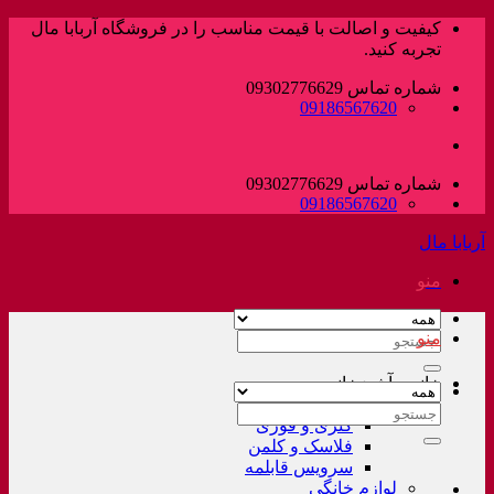
پرش
کیفیت و اصالت با قیمت مناسب را در فروشگاه آربابا مال
به
تجربه کنید.
محتوا
شماره تماس 09302776629
09186567620
شماره تماس 09302776629
09186567620
آربابا مال
منو
منو
جستجو
برای:
خانه و آشپزخانه
لوازم خانگی غیر برقی
جستجو
کتری و قوری
برای:
فلاسک و کلمن
سرویس قابلمه
لوازم خانگی