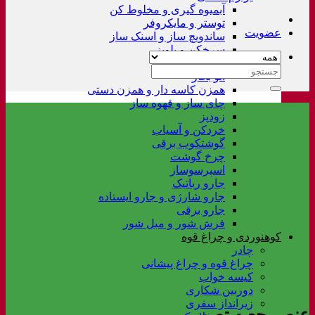
آبمیوه گیری و مخلوط کن
توستر و مایکروفر
عضویت
ساندویچ ساز و اسنک ساز
سرخکن و پلوپز
غذاساز
جستجو
اتو بخار
برای:
همزن کاسه دار و همزن دستی
چای ساز و قهوه ساز
زودپز
خردکن و آسیاب
گوشتکوب برقی
چرخ گوشت
اسپرسوساز
جارو رباتیک
جارو شارژی و جارو ایستاده
جارو برقی
فرش شور و مبل شور
کوهنوردی و چراغ قوه
چادر
چراغ قوه و چراغ پیشانی
کیسه خواب
دوربین شکاری
زیرانداز سفری
عنصر جعبه تصویر