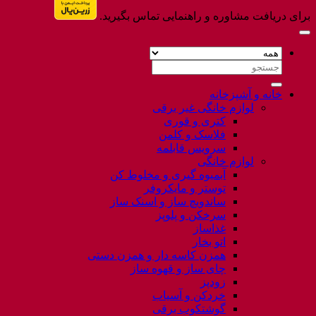
برای دریافت مشاوره و راهنمایی تماس بگیرید.
جستجو
برای:
خانه و آشپزخانه
لوازم خانگی غیر برقی
کتری و قوری
فلاسک و کلمن
سرویس قابلمه
لوازم خانگی
آبمیوه گیری و مخلوط کن
توستر و مایکروفر
ساندویچ ساز و اسنک ساز
سرخکن و پلوپز
غذاساز
اتو بخار
همزن کاسه دار و همزن دستی
چای ساز و قهوه ساز
زودپز
خردکن و آسیاب
گوشتکوب برقی