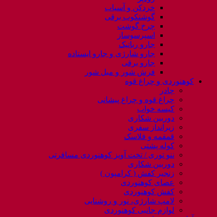
خردکن و آسیاب
گوشتکوب برقی
چرخ گوشت
اسپرسوساز
جارو رباتیک
جارو شارژی و جارو ایستاده
جارو برقی
فرش شور و مبل شور
کوهنوردی و چراغ قوه
چادر
چراغ قوه و چراغ پیشانی
کیسه خواب
دوربین شکاری
زیرانداز سفری
قمقمه و فلاسک
کوله پشتی
ننو توری / تخت آویز کوهنوردی مسافرتی
دوربین شکاری
زنجیر کفش ( کرامپون )
عصای کوهنوردی
کفش کوهنوردی
لامپ شارژی، نور و روشنایی
لوازم جانبی کوهنوردی