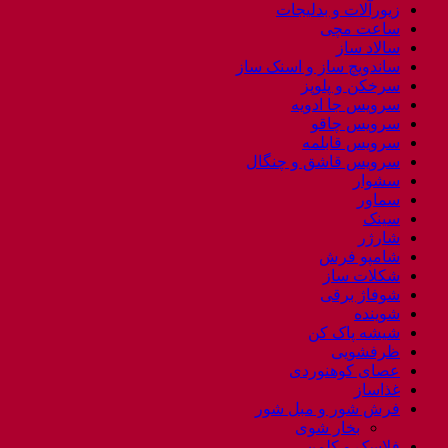
زیورآلات و بدلیجات
ساعت مچی
سالاد ساز
ساندویچ ساز و اسنک ساز
سرخکن و پلوپز
سرویس جا ادویه
سرویس چاقو
سرویس قابلمه
سرویس قاشق و چنگال
سشوار
سماور
سینک
شارژر
شامپو فرش
شکلات ساز
شوفاژ برقی
شوینده
شیشه پاک کن
ظرفشویی
عصای کوهنوردی
غذاساز
فرش شور و مبل شور
بخار شوی
فلاسک و کلمن