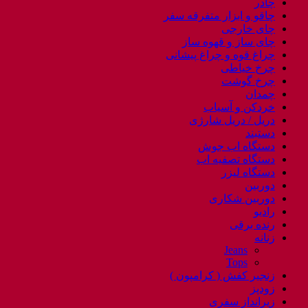
چادر
چاقو و ابزار متفرقه سفر
چای خارجی
چای ساز و قهوه ساز
چراغ قوه و چراغ پیشانی
چرخ خیاطی
چرخ گوشت
چمدان
خردکن و آسیاب
دریل / دریل شارژی
دستبند
دستگاه اب جوش
دستگاه تصفیه اب
دستگاه لیزر
دوربین
دوربین شکاری
رادیو
رنده برقی
زنانه
Jeans
Tops
زنجیر کفش ( کرامپون )
زودپز
زیرانداز سفری