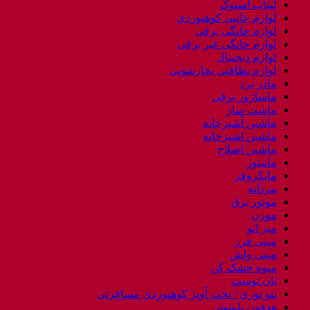
لپتاب استوک
لوازم جانبی کوهنوردی
لوازم خانگی برقی
لوازم خانگی غیر برقی
لوازم دیجیتال
لوازم نظافتی بخارشویی
مادر برد
ماساژور برقی
ماست ساز
ماشین آشپزخانه
ماشین اشپزخانه
ماشین اصلاح
مانیتور
مایکروفر
مردانه
موتور برق
موزن
میز اتو
مینی فرز
مینی واش
میوه خشک کن
نان توست
ننو توری / تخت آویز کوهنوردی مسافرتی
هدفون بلوتوثی