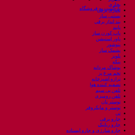
بخاری
بازگشت به فروشگاه
بخاری برقی
بستنی ساز
بند انداز برقی
پابند
پاپ کورن ساز
پاور استیشن
پتوشور
پشمک ساز
پلوپز
پنکه
پوشاک مردانه
تخم مرغ پز
ترازو آشپزخانه
تصفیه کننده هوا
تلفن بی سیم
تلفن رومیزی
توستر نان
توستر و مایکروفر
تی
جارو برقی
جارو رباتیک
جارو شارژی و جارو ایستاده