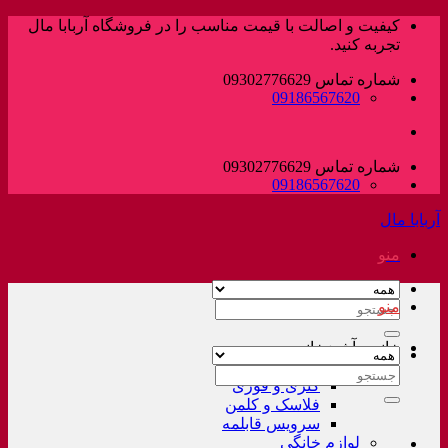
پرش
کیفیت و اصالت با قیمت مناسب را در فروشگاه آربابا مال
به
تجربه کنید.
محتوا
شماره تماس 09302776629
09186567620
شماره تماس 09302776629
09186567620
آربابا مال
منو
منو
جستجو
برای:
خانه و آشپزخانه
لوازم خانگی غیر برقی
جستجو
کتری و قوری
برای:
فلاسک و کلمن
سرویس قابلمه
لوازم خانگی