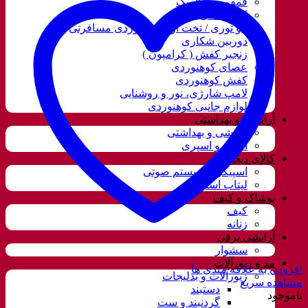
قمقمه و فلاسک
کوله پشتی
ننو توری / تخت آویز کوهنوردی مسافرتی
دوربین شکاری
زنجیر کفش ( کرامپون )
عصای کوهنوردی
کفش کوهنوردی
لامپ شارژی، نور و روشنایی
لوازم جانبی کوهنوردی
آرایشی و بهداشتی
آرایشی و بهداشتی
ادکلن و اسپری
کالای دیجیتال
اسپیکر و سیستم صوتی
لپتاب استوک
پوشاک و کیف
کیف
زنانه
آرایشی برقی
سشوار
مد و زیورآلات
افزودن به علاقه مندی ها
زیورآلات و بدلیجات
مشاهده سریع
دستبند
ناموجود
گردنبند و ست