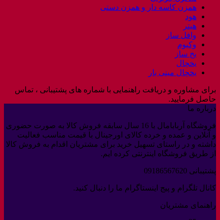
همزن کاسه دار و همزن دستی
هود
هیتر
وافل ساز
وکیوم
یخ ساز
یخچال
یخچال مینی بار
برای مشاوره و دریافت راهنمایی با شماره های پشتیبانی ، تماس
حاصل فرمایید.
درباره ما
فروشگاه آربابامال با 16 سال سابقه فروش کالا به صورت حضوری
و آنلاین و عمده و خرده کالای اورجینال با قیمت مناسب فعالیت
داشته و در راستای تسهیل خرید برای مشتریان اقدام به فروش کالا
از طریق فروشگاه اینترنتی کرده ایم.
پشتیبانی 09186567620
کانال تلگرام و پیج اینستاگرام ما را دنبال کنید.
راهنمای مشتریان