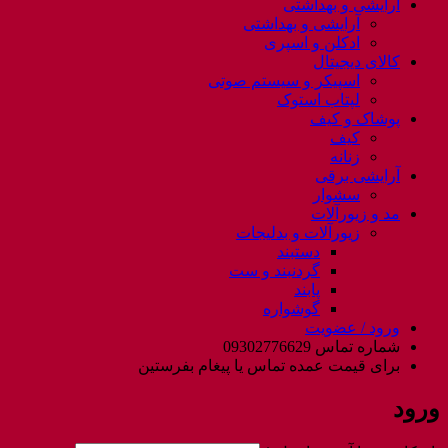
آرایشی و بهداشتی
آرایشی و بهداشتی
ادکلن و اسپری
کالای دیجیتال
اسپیکر و سیستم صوتی
لپتاب استوک
پوشاک و کیف
کیف
زنانه
آرایشی برقی
سشوار
مد و زیورآلات
زیورآلات و بدلیجات
دستبند
گردنبند و ست
پابند
گوشواره
ورود / عضویت
شماره تماس 09302776629
برای قیمت عمده تماس یا پیغام بفرستین
ورود