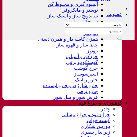
آبمیوه گیری و مخلوط کن
توستر و مایکروفر
عضویت
ساندویچ ساز و اسنک ساز
سرخکن و پلوپز
غذاساز
جستجو
اتو بخار
برای:
همزن کاسه دار و همزن دستی
چای ساز و قهوه ساز
زودپز
خردکن و آسیاب
گوشتکوب برقی
چرخ گوشت
اسپرسوساز
جارو رباتیک
جارو شارژی و جارو ایستاده
جارو برقی
فرش شور و مبل شور
کوهنوردی و چراغ قوه
چادر
چراغ قوه و چراغ پیشانی
کیسه خواب
دوربین شکاری
زیرانداز سفری