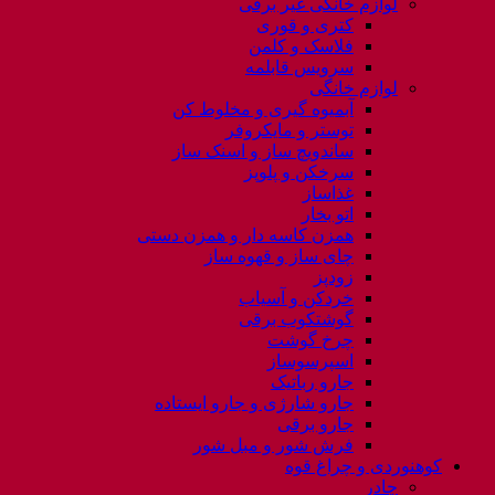
لوازم خانگی غیر برقی
کتری و قوری
فلاسک و کلمن
سرویس قابلمه
لوازم خانگی
آبمیوه گیری و مخلوط کن
توستر و مایکروفر
ساندویچ ساز و اسنک ساز
سرخکن و پلوپز
غذاساز
اتو بخار
همزن کاسه دار و همزن دستی
چای ساز و قهوه ساز
زودپز
خردکن و آسیاب
گوشتکوب برقی
چرخ گوشت
اسپرسوساز
جارو رباتیک
جارو شارژی و جارو ایستاده
جارو برقی
فرش شور و مبل شور
کوهنوردی و چراغ قوه
چادر