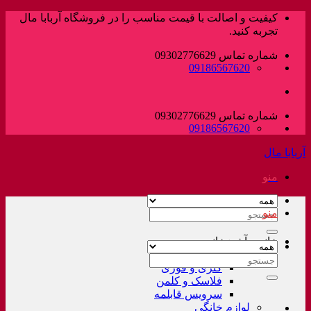
پرش
کیفیت و اصالت با قیمت مناسب را در فروشگاه آربابا مال
به
تجربه کنید.
محتوا
شماره تماس 09302776629
09186567620
شماره تماس 09302776629
09186567620
آربابا مال
منو
منو
جستجو
برای:
خانه و آشپزخانه
لوازم خانگی غیر برقی
جستجو
کتری و قوری
برای:
فلاسک و کلمن
سرویس قابلمه
لوازم خانگی