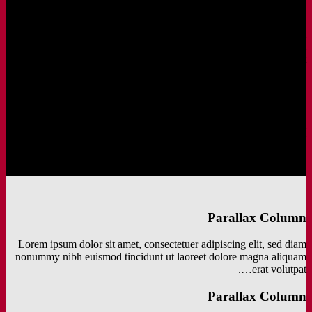
Column with a drop shadow and white background
Lorem ipsum dolor sit amet, consectetuer adipiscing elit, sed diam
nonummy nibh euismod tincidunt ut laoreet dolore magna aliquam
erat volutpat….
Column with a drop shadow and white background
Lorem ipsum dolor sit amet, consectetuer adipiscing elit, sed diam
nonummy nibh euismod tincidunt ut laoreet dolore magna aliquam
erat volutpat….
Parallax Column
Lorem ipsum dolor sit amet, consectetuer adipiscing elit, sed diam
nonummy nibh euismod tincidunt ut laoreet dolore magna aliquam
erat volutpat….
Parallax Column