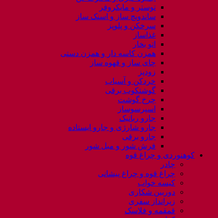
توستر و مایکروفر
ساندویچ ساز و اسنک ساز
سرخکن و پلوپز
غذاساز
اتو بخار
همزن کاسه دار و همزن دستی
چای ساز و قهوه ساز
زودپز
خردکن و آسیاب
گوشتکوب برقی
چرخ گوشت
اسپرسوساز
جارو رباتیک
جارو شارژی و جارو ایستاده
جارو برقی
فرش شور و مبل شور
کوهنوردی و چراغ قوه
چادر
چراغ قوه و چراغ پیشانی
کیسه خواب
دوربین شکاری
زیرانداز سفری
قمقمه و فلاسک