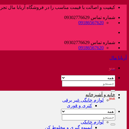
پرش
کیفیت و اصالت با قیمت مناسب را در فروشگاه آربابا مال تجربه
به
شماره تماس 09302776629
محتوا
09186567620
شماره تماس 09302776629
09186567620
آربابا مال
منو
جستجو
برای:
خانه و آشپزخانه
منو
لوازم خانگی غیر برقی
کتری و قوری
فلاسک و کلمن
سرویس قابلمه
جستجو
لوازم خانگی
برای:
آبمیوه گیری و مخلوط کن