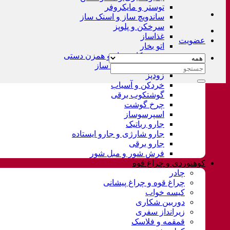
توستر و مایکروفر
ساندویچ ساز و اسنک ساز
سرخکن و پلوپز
غذاساز
عضویت
اتو بخار
همزن کاسه دار و همزن دستی
چای ساز و قهوه ساز
جستجو
زودپز
برای:
خردکن و آسیاب
گوشتکوب برقی
چرخ گوشت
اسپرسوساز
جارو رباتیک
جارو شارژی و جارو ایستاده
جارو برقی
فرش شور و مبل شور
کوهنوردی و چراغ قوه
چادر
چراغ قوه و چراغ پیشانی
کیسه خواب
دوربین شکاری
زیرانداز سفری
قمقمه و فلاسک