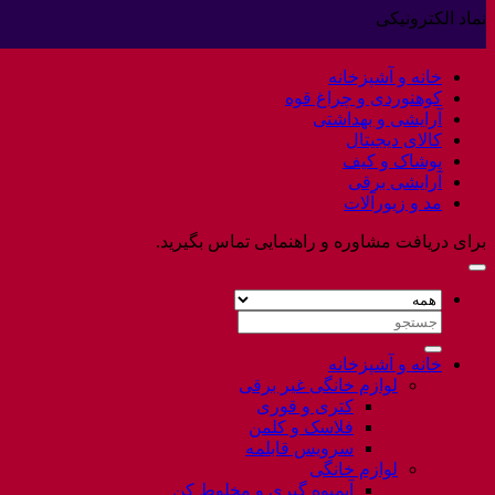
کالا
دیدگاهی
نماد الکترونیکی
برای
ثبت
Welcome
نشده
to
خانه و آشپزخانه
Flatsome
کوهنوردی و چراغ قوه
آرایشی و بهداشتی
کالای دیجیتال
پوشاک و کیف
آرایشی برقی
مد و زیورآلات
برای دریافت مشاوره و راهنمایی تماس بگیرید.
جستجو
برای:
خانه و آشپزخانه
لوازم خانگی غیر برقی
کتری و قوری
فلاسک و کلمن
سرویس قابلمه
لوازم خانگی
آبمیوه گیری و مخلوط کن