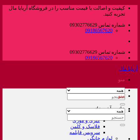
پرش
کیفیت و اصالت با قیمت مناسب را در فروشگاه آربابا مال
به
تجربه کنید.
محتوا
شماره تماس 09302776629
09186567620
شماره تماس 09302776629
09186567620
آربابا مال
منو
منو
جستجو
برای:
خانه و آشپزخانه
لوازم خانگی غیر برقی
جستجو
کتری و قوری
برای:
فلاسک و کلمن
سرویس قابلمه
لوازم خانگی