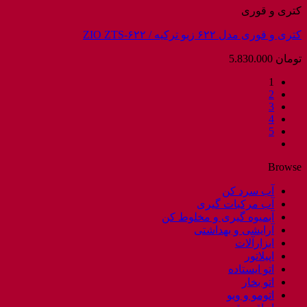
کتری و قوری
کتری و قوری مدل ۶۲۲ زیو ترکیه / ZIO ZTS-۶۲۲
تومان
5.830.000
1
2
3
4
5
Browse
آب سرد کن
آب مرکبات گیری
آبمیوه گیری و مخلوط کن
آرایشی و بهداشتی
ابزارآلات
اپیلاتور
اتو ایستاده
اتو بخار
اتومو و ویو