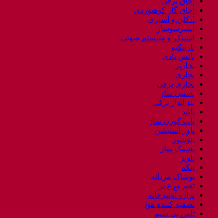
اجاق برقی
اجاق گاز کوهنوردی
ادکلن و اسپری
اسپرسوساز
اسپیکر و سیستم صوتی
باربیکیو
بالش بادی
بخارپز
بخاری
بخاری برقی
بستنی ساز
بند انداز برقی
پابند
پاپ کورن ساز
پاور استیشن
پتوشور
پشمک ساز
پلوپز
پنکه
پوشاک مردانه
تخم مرغ پز
ترازو آشپزخانه
تصفیه کننده هوا
تلفن بی سیم