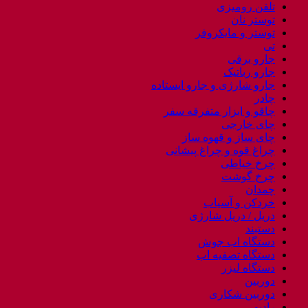
تلفن رومیزی
توستر نان
توستر و مایکروفر
تی
جارو برقی
جارو رباتیک
جارو شارژی و جارو ایستاده
چادر
چاقو و ابزار متفرقه سفر
چای خارجی
چای ساز و قهوه ساز
چراغ قوه و چراغ پیشانی
چرخ خیاطی
چرخ گوشت
چمدان
خردکن و آسیاب
دریل / دریل شارژی
دستبند
دستگاه اب جوش
دستگاه تصفیه اب
دستگاه لیزر
دوربین
دوربین شکاری
رادیو