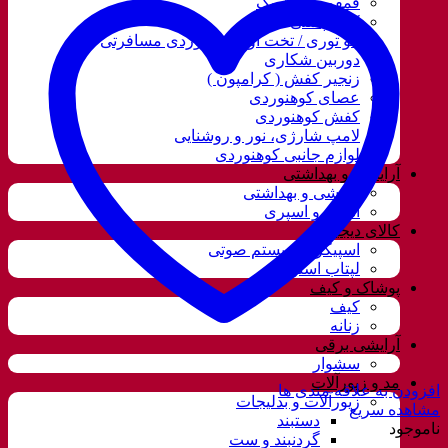
قمقمه و فلاسک
کوله پشتی
ننو توری / تخت آویز کوهنوردی مسافرتی
دوربین شکاری
زنجیر کفش ( کرامپون )
عصای کوهنوردی
کفش کوهنوردی
لامپ شارژی، نور و روشنایی
لوازم جانبی کوهنوردی
آرایشی و بهداشتی
آرایشی و بهداشتی
ادکلن و اسپری
کالای دیجیتال
اسپیکر و سیستم صوتی
لپتاب استوک
پوشاک و کیف
کیف
زنانه
آرایشی برقی
سشوار
مد و زیورآلات
افزودن به علاقه مندی ها
زیورآلات و بدلیجات
مشاهده سریع
دستبند
ناموجود
گردنبند و ست