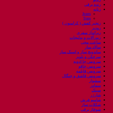
رنده برقی
زنانه
Jeans
Tops
زنجیر کفش ( کرامپون )
زودپز
زیرانداز سفری
زیورآلات و بدلیجات
ساعت مچی
سالاد ساز
ساندویچ ساز و اسنک ساز
سرخکن و پلوپز
سرویس جا ادویه
سرویس چاقو
سرویس قابلمه
سرویس قاشق و چنگال
سشوار
سماور
سینک
شارژر
شامپو فرش
شکلات ساز
شوفاژ برقی