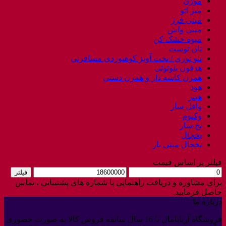
موزن
میز اتو
مینی فرز
مینی واش
میوه خشک کن
نان توست
ننو توری / تخت آویز کوهنوردی مسافرتی
هدفون بلوتوثی
همزن کاسه دار و همزن دستی
هود
هیتر
وافل ساز
وکیوم
یخ ساز
یخچال
یخچال مینی بار
فیلتر بر اساس قیمت
حداقل
حداکثر
فیلتر
قیمت
قیمت
برای مشاوره و دریافت راهنمایی با شماره های پشتیبانی ، تماس
حاصل فرمایید.
درباره ما
فروشگاه آربابامال با 16 سال سابقه فروش کالا به صورت حضوری