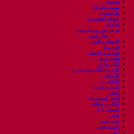
شوینده
شیشه پاک کن
ظرفشویی
عصای کوهنوردی
غذاساز
فرش شور و مبل شور
بخار شوی
فلاسک و کلمن
فوم ساز
قمقمه و فلاسک
قهوه جوش
کابل شارژر
کارد و چنگال میوه خوری
کارواش
کالباس بر
کتری و قوری
کفش
کفش کوهنوردی
کفگیر و ملاقه
کنسول بازی
کولر
کوله پشتی
کیسه خواب
کیف