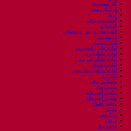
گاز صفحه ای
گردنبند و ست
گریل
گوشتکوب برقی
گوشواره
لامپ شارژی، نور و روشنایی
لباسشویی
لپتاب استوک
لوازم جانبی کوهنوردی
لوازم خانگی برقی
لوازم خانگی غیر برقی
لوازم دیجیتال
لوازم نظافتی بخارشویی
مادر برد
ماساژور برقی
ماست ساز
ماشین آشپزخانه
ماشین اشپزخانه
ماشین اصلاح
مانیتور
مایکروفر
مردانه
موتور برق