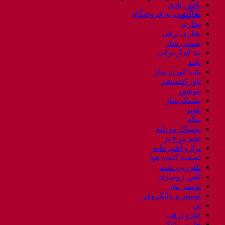
بالش بادی
بازگشت به فروشگاه
بخارپز
بخاری
بخاری برقی
بستنی ساز
بند انداز برقی
پابند
پاپ کورن ساز
پاور استیشن
پتوشور
پشمک ساز
پلوپز
پنکه
پوشاک مردانه
تخم مرغ پز
ترازو آشپزخانه
تصفیه کننده هوا
تلفن بی سیم
تلفن رومیزی
توستر نان
توستر و مایکروفر
تی
جارو برقی
جارو رباتیک