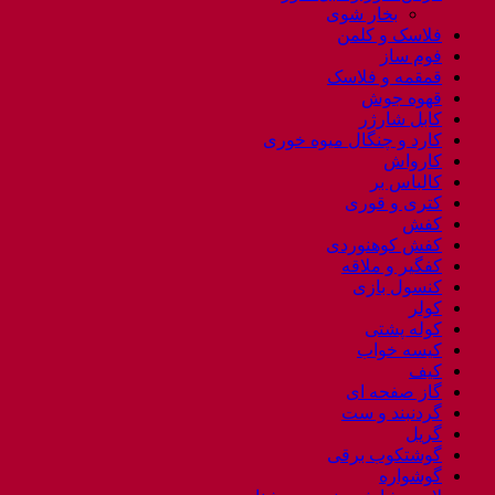
بخار شوی
فلاسک و کلمن
فوم ساز
قمقمه و فلاسک
قهوه جوش
کابل شارژر
کارد و چنگال میوه خوری
کارواش
کالباس بر
کتری و قوری
کفش
کفش کوهنوردی
کفگیر و ملاقه
کنسول بازی
کولر
کوله پشتی
کیسه خواب
کیف
گاز صفحه ای
گردنبند و ست
گریل
گوشتکوب برقی
گوشواره