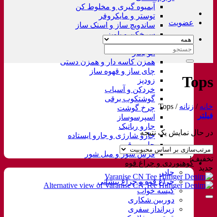
آبمیوه گیری و مخلوط کن
توستر و مایکروفر
عضویت
ساندویچ ساز و اسنک ساز
سرخکن و پلوپز
غذاساز
جستجو
اتو بخار
برای:
همزن کاسه دار و همزن دستی
چای ساز و قهوه ساز
Tops
زودپز
خردکن و آسیاب
گوشتکوب برقی
خانه
/
زنانه
/
Tops
چرخ گوشت
فیلتر
اسپرسوساز
جارو رباتیک
در حال نمایش یک نتیجه
جارو شارژی و جارو ایستاده
جارو برقی
فرش شور و مبل شور
تخفیف!
کوهنوردی و چراغ قوه
جدید
چادر
چراغ قوه و چراغ پیشانی
کیسه خواب
دوربین شکاری
زیرانداز سفری