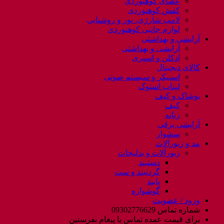
عصای کوهنوردی
کفش کوهنوردی
لامپ شارژی، نور و روشنایی
لوازم جانبی کوهنوردی
آرایشی و بهداشتی
آرایشی و بهداشتی
ادکلن و اسپری
کالای دیجیتال
اسپیکر و سیستم صوتی
لپتاب استوک
پوشاک و کیف
کیف
زنانه
آرایشی برقی
سشوار
مد و زیورآلات
زیورآلات و بدلیجات
دستبند
گردنبند و ست
پابند
گوشواره
ورود / عضویت
شماره تماس 09302776629
برای قیمت عمده تماس یا پیغام بفرستین