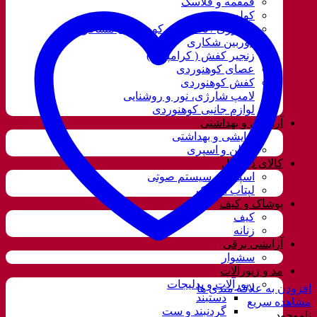
قمقمه و فلاسک
کوله پشتی
ننو توری / تخت آویز کوهنوردی مسافرتی
دوربین شکاری
زنجیر کفش ( کرامپون )
عصای کوهنوردی
کفش کوهنوردی
لامپ شارژی، نور و روشنایی
لوازم جانبی کوهنوردی
آرایشی و بهداشتی
آرایشی و بهداشتی
ادکلن و اسپری
کالای دیجیتال
اسپیکر و سیستم صوتی
لپتاب استوک
پوشاک و کیف
کیف
زنانه
آرایشی برقی
سشوار
مد و زیورآلات
زیورآلات و بدلیجات
افزودن به علاقه مندی ها
دستبند
مشاهده سریع
گردنبند و ست
ناموجود