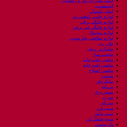
لامپ شارژی، نور و روشنایی
لباسشویی
لپتاب استوک
لوازم جانبی کوهنوردی
لوازم خانگی برقی
لوازم خانگی غیر برقی
لوازم دیجیتال
لوازم نظافتی بخارشویی
مادر برد
ماساژور برقی
ماست ساز
ماشین آشپزخانه
ماشین اشپزخانه
ماشین اصلاح
مانیتور
مایکروفر
مردانه
موتور برق
موزن
میز اتو
مینی فرز
مینی واش
میوه خشک کن
نان توست