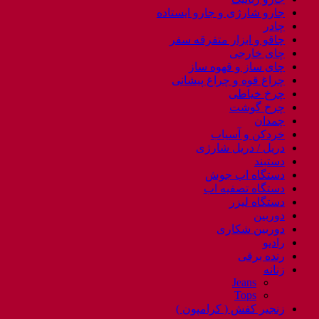
جارو شارژی و جارو ایستاده
چادر
چاقو و ابزار متفرقه سفر
چای خارجی
چای ساز و قهوه ساز
چراغ قوه و چراغ پیشانی
چرخ خیاطی
چرخ گوشت
چمدان
خردکن و آسیاب
دریل / دریل شارژی
دستبند
دستگاه اب جوش
دستگاه تصفیه اب
دستگاه لیزر
دوربین
دوربین شکاری
رادیو
رنده برقی
زنانه
Jeans
Tops
زنجیر کفش ( کرامپون )