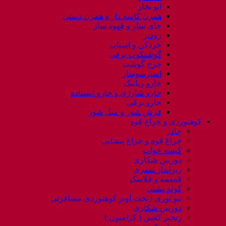
اتو بخار
همزن کاسه دار و همزن دستی
چای ساز و قهوه ساز
زودپز
خردکن و آسیاب
گوشتکوب برقی
چرخ گوشت
اسپرسوساز
جارو رباتیک
جارو شارژی و جارو ایستاده
جارو برقی
فرش شور و مبل شور
کوهنوردی و چراغ قوه
چادر
چراغ قوه و چراغ پیشانی
کیسه خواب
دوربین شکاری
زیرانداز سفری
قمقمه و فلاسک
کوله پشتی
ننو توری / تخت آویز کوهنوردی مسافرتی
دوربین شکاری
زنجیر کفش ( کرامپون )