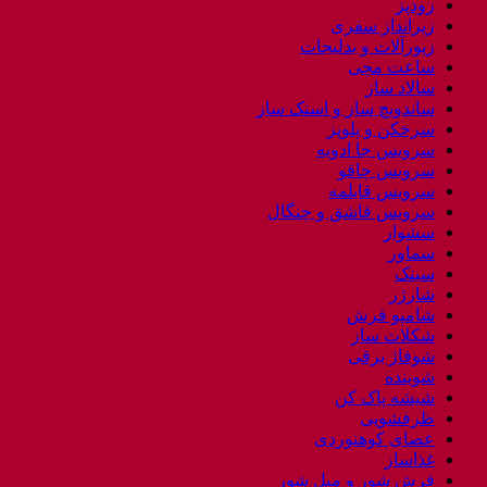
زودپز
زیرانداز سفری
زیورآلات و بدلیجات
ساعت مچی
سالاد ساز
ساندویچ ساز و اسنک ساز
سرخکن و پلوپز
سرویس جا ادویه
سرویس چاقو
سرویس قابلمه
سرویس قاشق و چنگال
سشوار
سماور
سینک
شارژر
شامپو فرش
شکلات ساز
شوفاژ برقی
شوینده
شیشه پاک کن
ظرفشویی
عصای کوهنوردی
غذاساز
فرش شور و مبل شور