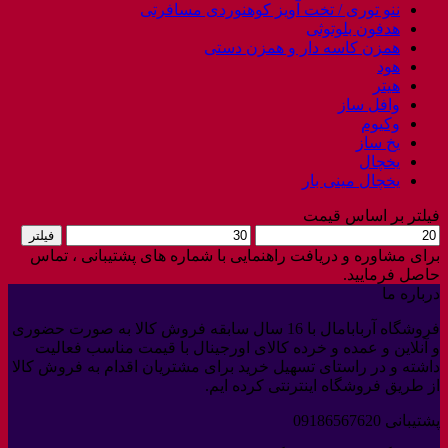
ننو توری / تخت آویز کوهنوردی مسافرتی
هدفون بلوتوثی
همزن کاسه دار و همزن دستی
هود
هیتر
وافل ساز
وکیوم
یخ ساز
یخچال
یخچال مینی بار
فیلتر بر اساس قیمت
حداقل
حداکثر
فیلتر
قیمت
قیمت
برای مشاوره و دریافت راهنمایی با شماره های پشتیبانی ، تماس
حاصل فرمایید.
درباره ما
فروشگاه آربابامال با 16 سال سابقه فروش کالا به صورت حضوری
و آنلاین و عمده و خرده کالای اورجینال با قیمت مناسب فعالیت
داشته و در راستای تسهیل خرید برای مشتریان اقدام به فروش کالا
از طریق فروشگاه اینترنتی کرده ایم.
پشتیبانی 09186567620