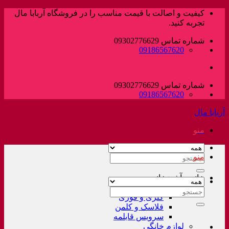
پرش
کیفیت و اصالت با قیمت مناسب را در فروشگاه آربابا مال
به
تجربه کنید.
محتوا
شماره تماس 09302776629
09186567620
شماره تماس 09302776629
09186567620
آربابا مال
منو
منو
جستجو
برای:
خانه و آشپزخانه
لوازم خانگی غیر برقی
جستجو
کتری و قوری
برای:
فلاسک و کلمن
سرویس قابلمه
لوازم خانگی