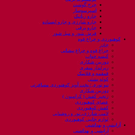
چرخ گوشت
اسپرسوساز
جارو رباتیک
جارو شارژی و جارو ایستاده
جارو برقی
فرش شور و مبل شور
کوهنوردی و چراغ قوه
چادر
چراغ قوه و چراغ پیشانی
کیسه خواب
دوربین شکاری
زیرانداز سفری
قمقمه و فلاسک
کوله پشتی
ننو توری / تخت آویز کوهنوردی مسافرتی
دوربین شکاری
زنجیر کفش ( کرامپون )
عصای کوهنوردی
کفش کوهنوردی
لامپ شارژی، نور و روشنایی
لوازم جانبی کوهنوردی
آرایشی و بهداشتی
آرایشی و بهداشتی