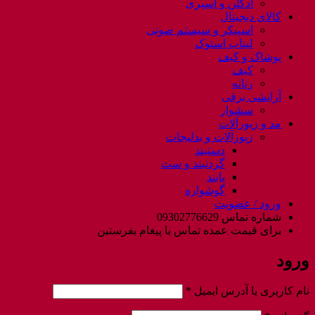
ادکلن و اسپری
کالای دیجیتال
اسپیکر و سیستم صوتی
لپتاب استوک
پوشاک و کیف
کیف
زنانه
آرایشی برقی
سشوار
مد و زیورآلات
زیورآلات و بدلیجات
دستبند
گردنبند و ست
پابند
گوشواره
ورود / عضویت
شماره تماس 09302776629
برای قیمت عمده تماس یا پیغام بفرستین
ورود
الزامی
نام کاربری یا آدرس ایمیل
*