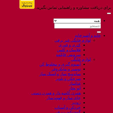
برای دریافت مشاوره و راهنمایی تماس بگیرید.
جستجو
برای:
خانه و آشپزخانه
لوازم خانگی غیر برقی
کتری و قوری
فلاسک و کلمن
سرویس قابلمه
لوازم خانگی
آبمیوه گیری و مخلوط کن
توستر و مایکروفر
ساندویچ ساز و اسنک ساز
سرخکن و پلوپز
غذاساز
اتو بخار
همزن کاسه دار و همزن دستی
چای ساز و قهوه ساز
زودپز
خردکن و آسیاب
گوشتکوب برقی