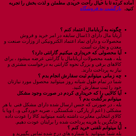
آماده کرده تا با خیال راحت خریدی مطمئن و لذت بخش را تجربه
بازگشت به فروشگاه
کنید.
چگونه به آربابامال اعتماد کنم ؟
آربابا مال دارای 13سال سابقه در امر خرید و فروش
محصولات و دارای نماد اعتماد الکترونیکی از وزارت صنعت و
معدن و تجارت است.
آیا محصولی که خریداری میکنیم گارانتی دارد؟
بله ، همه محصولات آربابامال با گارانتی عرضه میشود ، برای
کالاهای برقی و بزرگ نحوه گارانتی به درخواست مشتری و
نیاز به پرداخت دارند.
چه زمانی میتوانم ثبت سفارش انجام بدم ؟
شما در تمام طول شبانه روز میتوانید محصول مورد نیازتان
خود را ثبت سفارش کنید.
آیا کالایی را که خریداری کردم در صورت وجود مشکل
میتوانم برگشت بدم ؟
بله ، در صورتی که جنس ارسال شده دارای مشکل فنی یا هر
مشکلی ( اعم از پارگی ، شکستگی ، ضربه خوردگی و.. ) ویا با
کالای انتخابی مغایرت داشته باشه میتوانید کالا را عودت داده
و جایگزین یا هزینه پرداخت شده را برایتان عودت دهیم.
آیا میتوانم تلفنی خرید کنم ؟
بله شما میتوانید با شماره های درج شده تماس بگییرید و