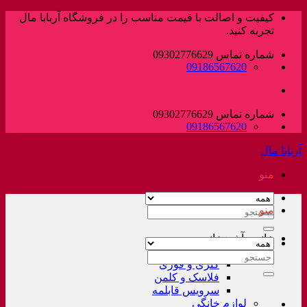
پرش
کیفیت و اصالت با قیمت مناسب را در فروشگاه آربابا مال
به
تجربه کنید.
محتوا
شماره تماس 09302776629
09186567620
شماره تماس 09302776629
09186567620
آربابا مال
منو
منو
جستجو
برای:
خانه و آشپزخانه
لوازم خانگی غیر برقی
جستجو
کتری و قوری
برای:
فلاسک و کلمن
سرویس قابلمه
لوازم خانگی