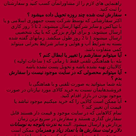
راهنمایی های لازم را از مشاورانمان کسب کنید و سفارشتان
را ثبت کنید.
سفارش ثبت شده چند روزه تحویل داده میشود ؟
اکثر سفارشاتی که توسط شرکت پست جمهوری اسلامی و یا
با تیپاکس و سایر شرکتها ارسال میشوند، 2 تا 5 روز کاری
ارسال میشوند، و برای لوازم بزرگی که با پیک شخصیی
ارسال میشوند 1 تا 2 روز طول میکشد. زمانهای گفته شده
بسته به شرایط آب و هوایی و سایر شرایط بحرانی میتواند
کمی متفاوت باشد.
آیا میتوانم سفارشم را تغییر یا ابطال کنم ؟
بله ،با هماهنگی تلفنی فقط تا زمانی که ( ساعات اولیه )
کالایتان تهیه نشده باشه و تحویل پست نشده باشه
آیا میتوانم محصولی که در سایت موجود نیست را سفارش
بدم ؟
بله شما میتوانید به صورت تلفنی و با هماهنگی با
فروشندهایمان نسبت به خرید کالای مورد نیازتان در صورت
موجود بودن در بازار اقدام کنید.
آیا ممکن است کالایی را که خرید میکنیم موجود نباشد یا
قیمت آن تغییر کند ؟
تمام کالاهایی که در سایت موجود و قیمت دار هستند قابل
سفارش گذاری هستند و سفارش در سریع ترین زمان
پردازش و ارسال میشود. البته
به ندرت
باتوجه به نوسانات
دلار و ثبت سفارش ها با تعداد زیاد و همزمان
ممکن است
موجودی و یا قیمت آن تغییر کند که در همان ساعات اولیه به