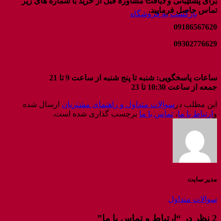
برای پشتیبانی و دیافت مشاوره قبل از خرید با شماره های زیر
تماس حاصل فرمایید.
بازگشت به فروشگاه
09186567620
09302776629
ساعات پاسخگویی: شنبه تا پنج شنبه از ساعت 9 تا 21
جمعه از ساعت 10:30 تا 23
این مطلب در
سوالات متداول و راهنمای مشتریان
ارسال شده
و
ارتباط با ما
،
تماس با ما
برچسب گذاری شده است.
مدیر سایت
سوالات متداول
2 نظر در “
ارتباط و تماس با ما
”