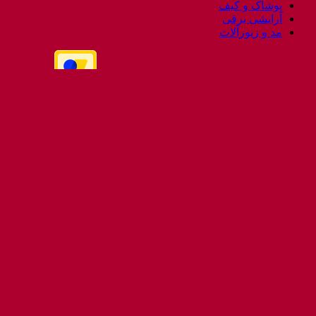
پوشاک و کیف
آرایشی برقی
مد و زیورآلات
برای دریافت مشاوره و راهنمایی تماس بگیرید.
جستجو
برای:
خانه و آشپزخانه
لوازم خانگی غیر برقی
کتری و قوری
فلاسک و کلمن
سرویس قابلمه
لوازم خانگی
آبمیوه گیری و مخلوط کن
توستر و مایکروفر
ساندویچ ساز و اسنک ساز
سرخکن و پلوپز