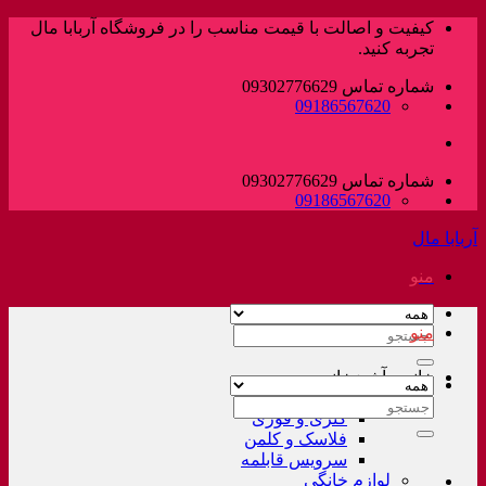
پرش
کیفیت و اصالت با قیمت مناسب را در فروشگاه آربابا مال
به
تجربه کنید.
محتوا
شماره تماس 09302776629
09186567620
شماره تماس 09302776629
09186567620
آربابا مال
منو
منو
جستجو
برای:
خانه و آشپزخانه
لوازم خانگی غیر برقی
جستجو
کتری و قوری
برای:
فلاسک و کلمن
سرویس قابلمه
لوازم خانگی