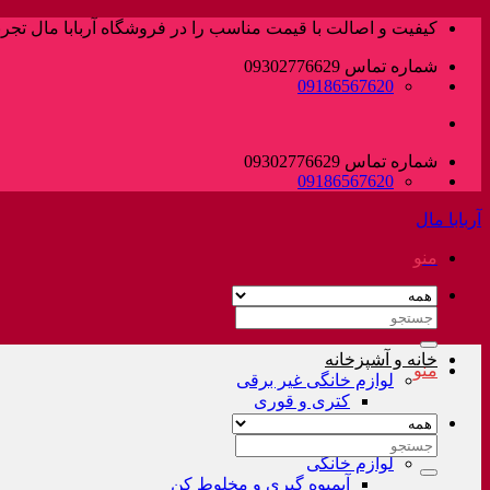
پرش
کیفیت و اصالت با قیمت مناسب را در فروشگاه آربابا مال تجربه
به
شماره تماس 09302776629
محتوا
09186567620
شماره تماس 09302776629
09186567620
آربابا مال
منو
جستجو
برای:
خانه و آشپزخانه
منو
لوازم خانگی غیر برقی
کتری و قوری
فلاسک و کلمن
سرویس قابلمه
جستجو
لوازم خانگی
برای:
آبمیوه گیری و مخلوط کن