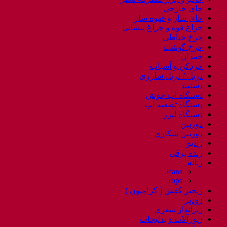
چای خارجی
چای ساز و قهوه ساز
چراغ قوه و چراغ پیشانی
چرخ خیاطی
چرخ گوشت
چمدان
خردکن و آسیاب
دریل / دریل شارژی
دستبند
دستگاه اب جوش
دستگاه تصفیه اب
دستگاه لیزر
دوربین
دوربین شکاری
رادیو
رنده برقی
زنانه
Jeans
Tops
زنجیر کفش ( کرامپون )
زودپز
زیرانداز سفری
زیورآلات و بدلیجات