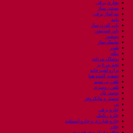
بخاری برقی
بستنی ساز
بند انداز برقی
پابند
پاپ کورن ساز
پاور استیشن
پتوشور
پشمک ساز
پلوپز
پنکه
پوشاک مردانه
تخم مرغ پز
ترازو آشپزخانه
تصفیه کننده هوا
تلفن بی سیم
تلفن رومیزی
توستر نان
توستر و مایکروفر
تی
جارو برقی
جارو رباتیک
جارو شارژی و جارو ایستاده
چادر
چاقو و ابزار متفرقه سفر