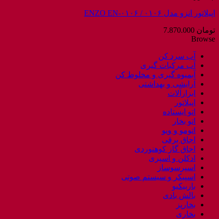
اپیلاتور انزو مدل ۰۱۰۶ / ENZO EN-۰۱۰۶
تومان
7.870.000
Browse
آب سرد کن
آب مرکبات گیری
آبمیوه گیری و مخلوط کن
آرایشی و بهداشتی
ابزارآلات
اپیلاتور
اتو ایستاده
اتو بخار
اتومو و ویو
اجاق برقی
اجاق گاز کوهنوردی
ادکلن و اسپری
اسپرسوساز
اسپیکر و سیستم صوتی
باربیکیو
بالش بادی
بخارپز
بخاری