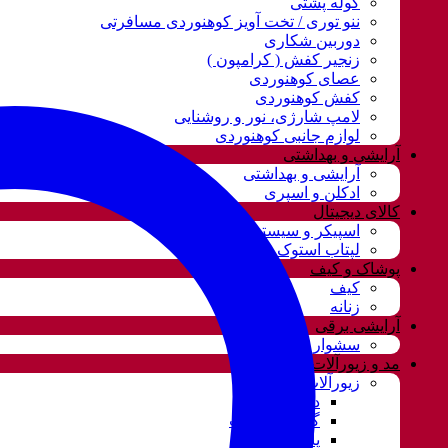
کوله پشتی
ننو توری / تخت آویز کوهنوردی مسافرتی
دوربین شکاری
زنجیر کفش ( کرامپون )
عصای کوهنوردی
کفش کوهنوردی
لامپ شارژی، نور و روشنایی
لوازم جانبی کوهنوردی
آرایشی و بهداشتی
آرایشی و بهداشتی
ادکلن و اسپری
کالای دیجیتال
اسپیکر و سیستم صوتی
لپتاب استوک
پوشاک و کیف
کیف
زنانه
آرایشی برقی
سشوار
مد و زیورآلات
زیورآلات و بدلیجات
دستبند
گردنبند و ست
پابند