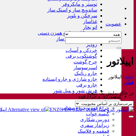
توستر و مایکروفر
ساندویچ ساز و اسنک ساز
سرخکن و پلوپز
غذاساز
عضویت
اتو بخار
همزن کاسه دار و همزن دستی
چای ساز و قهوه ساز
جستجو
زودپز
برای:
خردکن و آسیاب
گوشتکوب برقی
اپیلاتور
چرخ گوشت
اسپرسوساز
جارو رباتیک
خانه
/
اپیلاتور
جارو شارژی و جارو ایستاده
فیلتر
جارو برقی
فرش شور و مبل شور
در حال نمایش یک نتیجه
کوهنوردی و چراغ قوه
چادر
چراغ قوه و چراغ پیشانی
کیسه خواب
دوربین شکاری
زیرانداز سفری
قمقمه و فلاسک