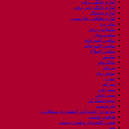
لوازم خانگی برقی
لوازم خانگی غیر برقی
لوازم دیجیتال
لوازم نظافتی بخارشویی
مادر برد
ماساژور برقی
ماست ساز
ماشین آشپزخانه
ماشین اشپزخانه
ماشین اصلاح
مانیتور
مایکروفر
مردانه
موتور برق
موزن
میز اتو
مینی فرز
مینی واش
میوه خشک کن
نان توست
ننو توری / تخت آویز کوهنوردی مسافرتی
هدفون بلوتوثی
همزن کاسه دار و همزن دستی
هود