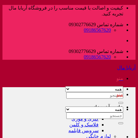
پرش
کیفیت و اصالت با قیمت مناسب را در فروشگاه آربابا مال
به
تجربه کنید.
محتوا
شماره تماس 09302776629
09186567620
شماره تماس 09302776629
09186567620
آربابا مال
منو
منو
جستجو
برای:
خانه و آشپزخانه
لوازم خانگی غیر برقی
جستجو
کتری و قوری
برای:
فلاسک و کلمن
سرویس قابلمه
لوازم خانگی