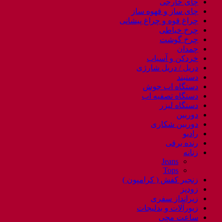
چای خارجی
چای ساز و قهوه ساز
چراغ قوه و چراغ پیشانی
چرخ خیاطی
چرخ گوشت
چمدان
خردکن و آسیاب
دریل / دریل شارژی
دستبند
دستگاه اب جوش
دستگاه تصفیه اب
دستگاه لیزر
دوربین
دوربین شکاری
رادیو
رنده برقی
زنانه
Jeans
Tops
زنجیر کفش ( کرامپون )
زودپز
زیرانداز سفری
زیورآلات و بدلیجات
ساعت مچی