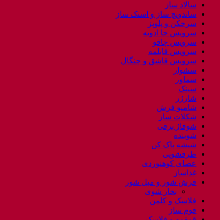
سالاد ساز
ساندویچ ساز و اسنک ساز
سرخکن و پلوپز
سرویس جا ادویه
سرویس چاقو
سرویس قابلمه
سرویس قاشق و چنگال
سشوار
سماور
سینک
شارژر
شامپو فرش
شکلات ساز
شوفاژ برقی
شوینده
شیشه پاک کن
ظرفشویی
عصای کوهنوردی
غذاساز
فرش شور و مبل شور
بخار شوی
فلاسک و کلمن
فوم ساز
قمقمه و فلاسک