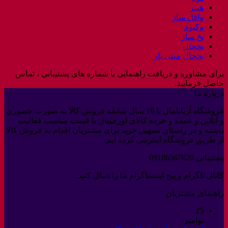
هیتر
وافل ساز
وکیوم
یخ ساز
یخچال
یخچال مینی بار
برای مشاوره و دریافت راهنمایی با شماره های پشتیبانی ، تماس
حاصل فرمایید.
درباره ما
فروشگاه آربابامال با 16 سال سابقه فروش کالا به صورت حضوری
و آنلاین و عمده و خرده کالای اورجینال با قیمت مناسب فعالیت
داشته و در راستای تسهیل خرید برای مشتریان اقدام به فروش کالا
از طریق فروشگاه اینترنتی کرده ایم.
پشتیبانی 09186567620
کانال تلگرام و پیج اینستاگرام ما را دنبال کنید.
راهنمای مشتریان
25
نوامبر