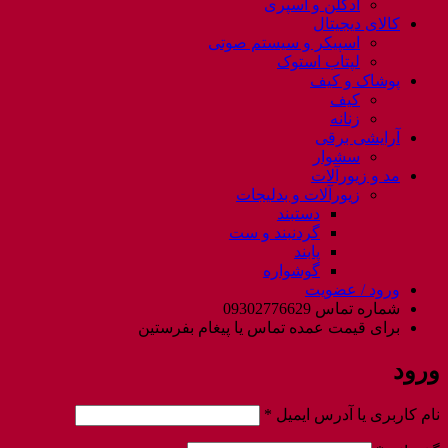
ادکلن و اسپری
کالای دیجیتال
اسپیکر و سیستم صوتی
لپتاب استوک
پوشاک و کیف
کیف
زنانه
آرایشی برقی
سشوار
مد و زیورآلات
زیورآلات و بدلیجات
دستبند
گردنبند و ست
پابند
گوشواره
ورود / عضویت
شماره تماس 09302776629
برای قیمت عمده تماس یا پیغام بفرستین
ورود
الزامی
نام کاربری یا آدرس ایمیل
*