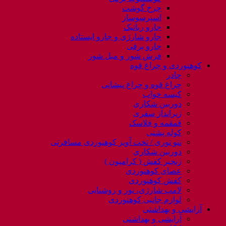
چرخ گوشت
اسپرسوساز
جارو رباتیک
جارو شارژی و جارو ایستاده
جارو برقی
فرش شور و مبل شور
کوهنوردی و چراغ قوه
چادر
چراغ قوه و چراغ پیشانی
کیسه خواب
دوربین شکاری
زیرانداز سفری
قمقمه و فلاسک
کوله پشتی
ننو توری / تخت آویز کوهنوردی مسافرتی
دوربین شکاری
زنجیر کفش ( کرامپون )
عصای کوهنوردی
کفش کوهنوردی
لامپ شارژی، نور و روشنایی
لوازم جانبی کوهنوردی
آرایشی و بهداشتی
آرایشی و بهداشتی