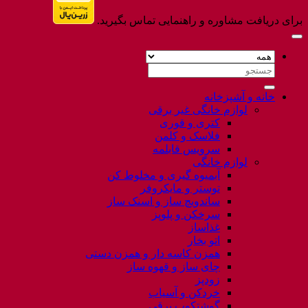
برای دریافت مشاوره و راهنمایی تماس بگیرید.
جستجو
برای:
خانه و آشپزخانه
لوازم خانگی غیر برقی
کتری و قوری
فلاسک و کلمن
سرویس قابلمه
لوازم خانگی
آبمیوه گیری و مخلوط کن
توستر و مایکروفر
ساندویچ ساز و اسنک ساز
سرخکن و پلوپز
غذاساز
اتو بخار
همزن کاسه دار و همزن دستی
چای ساز و قهوه ساز
زودپز
خردکن و آسیاب
گوشتکوب برقی