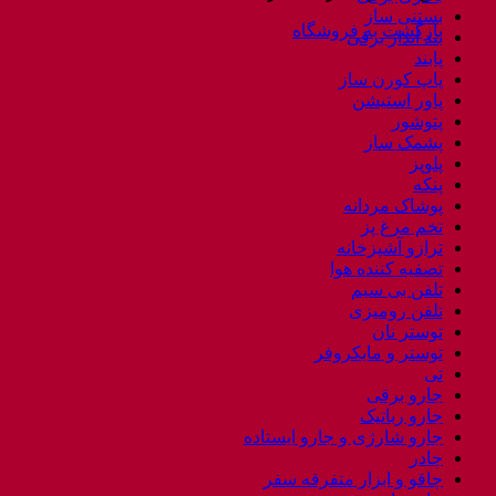
بستنی ساز
بازگشت به فروشگاه
بند انداز برقی
پابند
پاپ کورن ساز
پاور استیشن
پتوشور
پشمک ساز
پلوپز
پنکه
پوشاک مردانه
تخم مرغ پز
ترازو آشپزخانه
تصفیه کننده هوا
تلفن بی سیم
تلفن رومیزی
توستر نان
توستر و مایکروفر
تی
جارو برقی
جارو رباتیک
جارو شارژی و جارو ایستاده
چادر
چاقو و ابزار متفرقه سفر