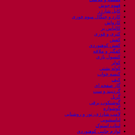
قهوه جوش
کابل شارژر
کارد و چنگال میوه خوری
کارواش
کالباس بر
کتری و قوری
کفش
کفش کوهنوردی
کفگیر و ملاقه
کنسول بازی
کولر
کوله پشتی
کیسه خواب
کیف
گاز صفحه ای
گردنبند و ست
گریل
گوشتکوب برقی
گوشواره
لامپ شارژی، نور و روشنایی
لباسشویی
لپتاب استوک
لوازم جانبی کوهنوردی