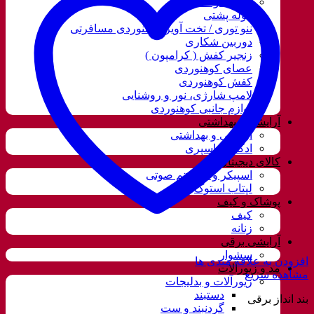
قمقمه و فلاسک
کوله پشتی
ننو توری / تخت آویز کوهنوردی مسافرتی
دوربین شکاری
زنجیر کفش ( کرامپون )
عصای کوهنوردی
کفش کوهنوردی
لامپ شارژی، نور و روشنایی
لوازم جانبی کوهنوردی
آرایشی و بهداشتی
آرایشی و بهداشتی
ادکلن و اسپری
کالای دیجیتال
اسپیکر و سیستم صوتی
لپتاب استوک
پوشاک و کیف
کیف
زنانه
آرایشی برقی
سشوار
افزودن به علاقه مندی ها
مد و زیورآلات
مشاهده سریع
زیورآلات و بدلیجات
دستبند
بند انداز برقی
گردنبند و ست