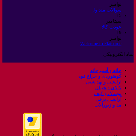
نوامبر
و
هیچ
سوالات متداول
تماس
15
دیدگاهی
با
برای
سپتامبر
ثبت
ما
هیچ
سوالات
عودت کالا
نشده
19
دیدگاهی
متداول
برای
نوامبر
ثبت
عودت
Welcome to Flatsome
هیچ
نشده
کالا
دیدگاهی
نماد الکترونیکی
برای
ثبت
Welcome
نشده
to
خانه و آشپزخانه
Flatsome
کوهنوردی و چراغ قوه
آرایشی و بهداشتی
کالای دیجیتال
پوشاک و کیف
آرایشی برقی
مد و زیورآلات