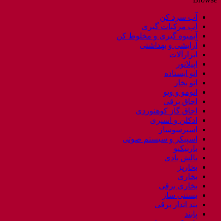
آب سرد کن
آب مرکبات گیری
آبمیوه گیری و مخلوط کن
آرایشی و بهداشتی
ابزارآلات
اپیلاتور
اتو ایستاده
اتو بخار
اتومو و ویو
اجاق برقی
اجاق گاز کوهنوردی
ادکلن و اسپری
اسپرسوساز
اسپیکر و سیستم صوتی
باربیکیو
بالش بادی
بخارپز
بخاری
بخاری برقی
بستنی ساز
بند انداز برقی
پابند