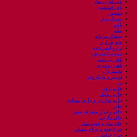
پاپ کورن ساز
پاور استیشن
پتوشور
پشمک ساز
پلوپز
پنکه
پوشاک مردانه
تخم مرغ پز
ترازو آشپزخانه
تصفیه کننده هوا
تلفن بی سیم
تلفن رومیزی
توستر نان
توستر و مایکروفر
تی
جارو برقی
جارو رباتیک
جارو شارژی و جارو ایستاده
چادر
چاقو و ابزار متفرقه سفر
چای خارجی
چای ساز و قهوه ساز
چراغ قوه و چراغ پیشانی
چرخ خیاطی