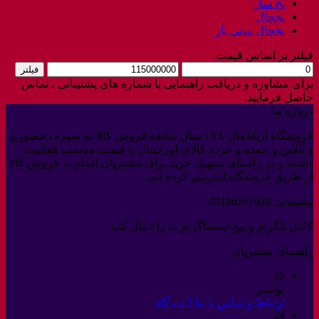
یخ ساز
یخچال
یخچال مینی بار
فیلتر بر اساس قیمت
حداقل
حداکثر
فیلتر
قیمت
قیمت
برای مشاوره و دریافت راهنمایی با شماره های پشتیبانی ، تماس
حاصل فرمایید.
درباره ما
فروشگاه آربابامال با 16 سال سابقه فروش کالا به صورت حضوری
و آنلاین و عمده و خرده کالای اورجینال با قیمت مناسب فعالیت
داشته و در راستای تسهیل خرید برای مشتریان اقدام به فروش کالا
از طریق فروشگاه اینترنتی کرده ایم.
پشتیبانی 09186567620
کانال تلگرام و پیج اینستاگرام ما را دنبال کنید.
راهنمای مشتریان
25
نوامبر
برای
ارتباط و تماس با ما
2 دیدگاه
24
ارتباط