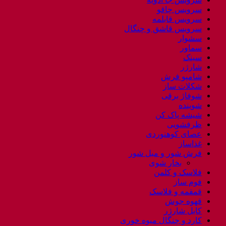
سرویس چاقو
سرویس قابلمه
سرویس قاشق و چنگال
سشوار
سماور
سینک
شارژر
شامپو فرش
شکلات ساز
شوفاژ برقی
شوینده
شیشه پاک کن
ظرفشویی
عصای کوهنوردی
غذاساز
فرش شور و مبل شور
بخار شوی
فلاسک و کلمن
فوم ساز
قمقمه و فلاسک
قهوه جوش
کابل شارژر
کارد و چنگال میوه خوری