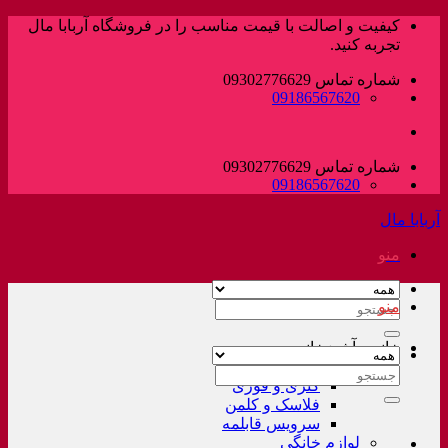
پرش
کیفیت و اصالت با قیمت مناسب را در فروشگاه آربابا مال
به
تجربه کنید.
محتوا
شماره تماس 09302776629
09186567620
شماره تماس 09302776629
09186567620
آربابا مال
منو
منو
جستجو
برای:
خانه و آشپزخانه
لوازم خانگی غیر برقی
جستجو
کتری و قوری
برای:
فلاسک و کلمن
سرویس قابلمه
لوازم خانگی