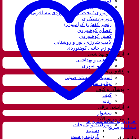
قمقمه و فلاسک
کوله پشتی
ننو توری / تخت آویز کوهنوردی مسافرتی
دوربین شکاری
زنجیر کفش ( کرامپون )
عصای کوهنوردی
کفش کوهنوردی
لامپ شارژی، نور و روشنایی
لوازم جانبی کوهنوردی
آرایشی و بهداشتی
آرایشی و بهداشتی
ادکلن و اسپری
کالای دیجیتال
اسپیکر و سیستم صوتی
لپتاب استوک
پوشاک و کیف
کیف
زنانه
آرایشی برقی
سشوار
مد و زیورآلات
افزودن به علاقه مندی ها
زیورآلات و بدلیجات
مشاهده سریع
دستبند
گردنبند و ست
جارو برقی