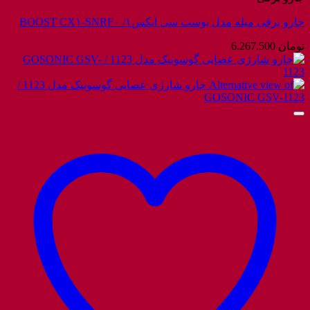
جارو برقی میله مدل بوست سی ایکس۱/ BOOST CX۱-SNRF۰
تومان
6.267.500