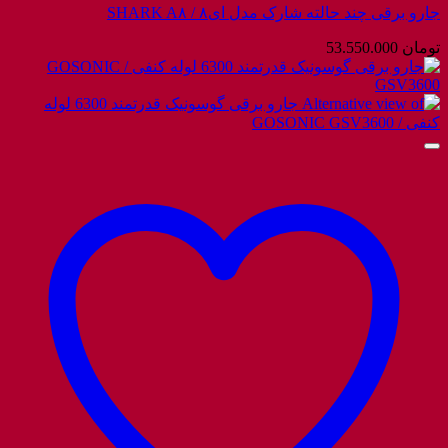
جارو برقی چند حالته شارک مدل ای۸ / SHARK A۸
تومان
53.550.000