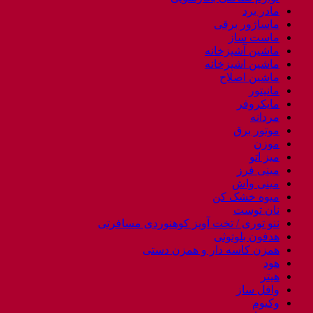
مادر برد
ماساژور برقی
ماست ساز
ماشین آشپزخانه
ماشین اشپزخانه
ماشین اصلاح
مانیتور
مایکروفر
مردانه
موتور برق
موزن
میز اتو
مینی فرز
مینی واش
میوه خشک کن
نان توست
ننو توری / تخت آویز کوهنوردی مسافرتی
هدفون بلوتوثی
همزن کاسه دار و همزن دستی
هود
هیتر
وافل ساز
وکیوم