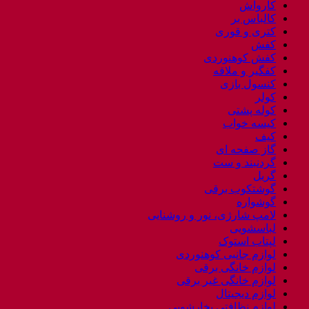
کارواش
کالباس بر
کتری و قوری
کفش
کفش کوهنوردی
کفگیر و ملاقه
کنسول بازی
کولر
کوله پشتی
کیسه خواب
کیف
گاز صفحه ای
گردنبند و ست
گریل
گوشتکوب برقی
گوشواره
لامپ شارژی، نور و روشنایی
لباسشویی
لپتاب استوک
لوازم جانبی کوهنوردی
لوازم خانگی برقی
لوازم خانگی غیر برقی
لوازم دیجیتال
لوازم نظافتی بخارشویی