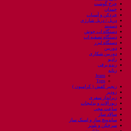
چرخ گوشت
چمدان
خردکن و آسیاب
دریل / دریل شارژی
دستبند
دستگاه اب جوش
دستگاه تصفیه اب
دستگاه لیزر
دوربین
دوربین شکاری
رادیو
رنده برقی
زنانه
Jeans
Tops
زنجیر کفش ( کرامپون )
زودپز
زیرانداز سفری
زیورآلات و بدلیجات
ساعت مچی
سالاد ساز
ساندویچ ساز و اسنک ساز
سرخکن و پلوپز
سرویس جا ادویه