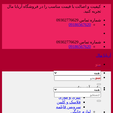
پرش
کیفیت و اصالت با قیمت مناسب را در فروشگاه آربابا مال
به
تجربه کنید.
محتوا
شماره تماس 09302776629
09186567620
شماره تماس 09302776629
09186567620
آربابا مال
منو
منو
جستجو
برای:
خانه و آشپزخانه
لوازم خانگی غیر برقی
جستجو
کتری و قوری
برای:
فلاسک و کلمن
سرویس قابلمه
لوازم خانگی