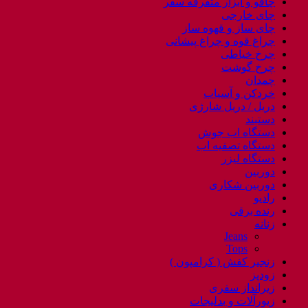
چاقو و ابزار متفرقه سفر
چای خارجی
چای ساز و قهوه ساز
چراغ قوه و چراغ پیشانی
چرخ خیاطی
چرخ گوشت
چمدان
خردکن و آسیاب
دریل / دریل شارژی
دستبند
دستگاه اب جوش
دستگاه تصفیه اب
دستگاه لیزر
دوربین
دوربین شکاری
رادیو
رنده برقی
زنانه
Jeans
Tops
زنجیر کفش ( کرامپون )
زودپز
زیرانداز سفری
زیورآلات و بدلیجات