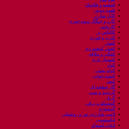
قمقمه و فلاسک
قهوه جوش
کابل شارژر
کارد و چنگال میوه خوری
کارواش
کالباس بر
کتری و قوری
کفش
کفش کوهنوردی
کفگیر و ملاقه
کنسول بازی
کولر
کوله پشتی
کیسه خواب
کیف
گاز صفحه ای
گردنبند و ست
گریل
گوشتکوب برقی
گوشواره
لامپ شارژی، نور و روشنایی
لباسشویی
لپتاب استوک