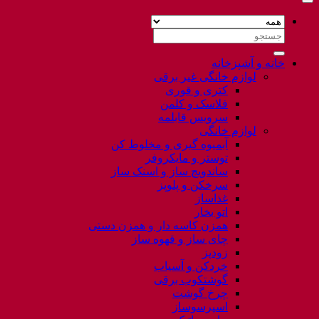
جستجو
برای:
خانه و آشپزخانه
لوازم خانگی غیر برقی
کتری و قوری
فلاسک و کلمن
سرویس قابلمه
لوازم خانگی
آبمیوه گیری و مخلوط کن
توستر و مایکروفر
ساندویچ ساز و اسنک ساز
سرخکن و پلوپز
غذاساز
اتو بخار
همزن کاسه دار و همزن دستی
چای ساز و قهوه ساز
زودپز
خردکن و آسیاب
گوشتکوب برقی
چرخ گوشت
اسپرسوساز