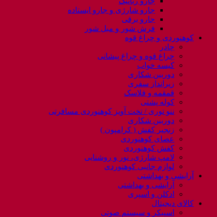
جارو رباتیک
جارو شارژی و جارو ایستاده
جارو برقی
فرش شور و مبل شور
کوهنوردی و چراغ قوه
چادر
چراغ قوه و چراغ پیشانی
کیسه خواب
دوربین شکاری
زیرانداز سفری
قمقمه و فلاسک
کوله پشتی
ننو توری / تخت آویز کوهنوردی مسافرتی
دوربین شکاری
زنجیر کفش ( کرامپون )
عصای کوهنوردی
کفش کوهنوردی
لامپ شارژی، نور و روشنایی
لوازم جانبی کوهنوردی
آرایشی و بهداشتی
آرایشی و بهداشتی
ادکلن و اسپری
کالای دیجیتال
اسپیکر و سیستم صوتی