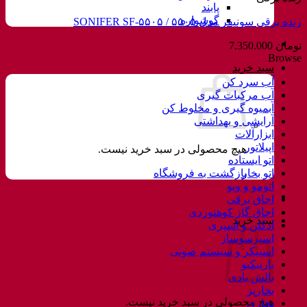
پابند
گوشواره
رنده برقی سونیفر مدل ۵۵۰۵ / SONIFER SF-۵۵۰۵
تومان
7.350.000
Browse
سبد خرید
آب سرد کن
آب مرکبات گیری
آبمیوه گیری و مخلوط کن
آرایشی و بهداشتی
ابزارآلات
اپیلاتور
هیچ محصولی در سبد خرید نیست.
اتو ایستاده
اتو بخار
بازگشت به فروشگاه
اتومو و ویو
اجاق برقی
اجاق گاز کوهنوردی
سبد خرید
ادکلن و اسپری
اسپرسوساز
اسپیکر و سیستم صوتی
باربیکیو
بالش بادی
بخارپز
هیچ محصولی در سبد خرید نیست.
بخاری