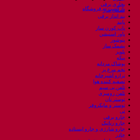
بخاری برقی
بازگشت به فروشگاه
بستنی ساز
بند انداز برقی
پابند
پاپ کورن ساز
پاور استیشن
پتوشور
پشمک ساز
پلوپز
پنکه
پوشاک مردانه
تخم مرغ پز
ترازو آشپزخانه
تصفیه کننده هوا
تلفن بی سیم
تلفن رومیزی
توستر نان
توستر و مایکروفر
تی
جارو برقی
جارو رباتیک
جارو شارژی و جارو ایستاده
چادر