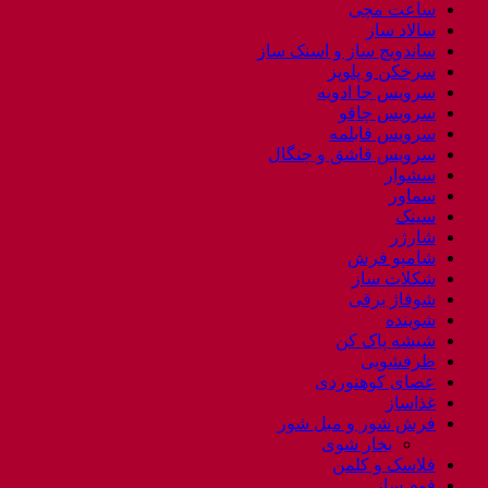
ساعت مچی
سالاد ساز
ساندویچ ساز و اسنک ساز
سرخکن و پلوپز
سرویس جا ادویه
سرویس چاقو
سرویس قابلمه
سرویس قاشق و چنگال
سشوار
سماور
سینک
شارژر
شامپو فرش
شکلات ساز
شوفاژ برقی
شوینده
شیشه پاک کن
ظرفشویی
عصای کوهنوردی
غذاساز
فرش شور و مبل شور
بخار شوی
فلاسک و کلمن
فوم ساز