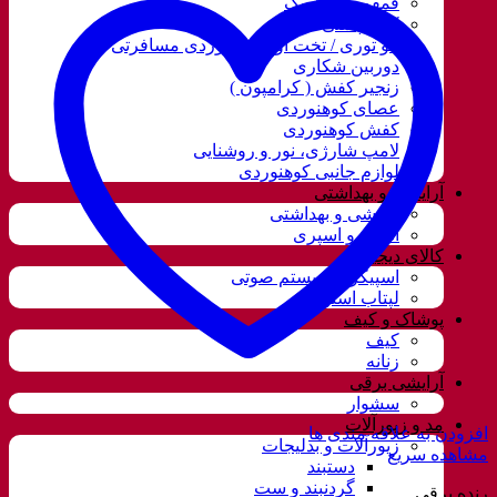
قمقمه و فلاسک
کوله پشتی
ننو توری / تخت آویز کوهنوردی مسافرتی
دوربین شکاری
زنجیر کفش ( کرامپون )
عصای کوهنوردی
کفش کوهنوردی
لامپ شارژی، نور و روشنایی
لوازم جانبی کوهنوردی
آرایشی و بهداشتی
آرایشی و بهداشتی
ادکلن و اسپری
کالای دیجیتال
اسپیکر و سیستم صوتی
لپتاب استوک
پوشاک و کیف
کیف
زنانه
آرایشی برقی
سشوار
مد و زیورآلات
افزودن به علاقه مندی ها
زیورآلات و بدلیجات
مشاهده سریع
دستبند
گردنبند و ست
رنده برقی