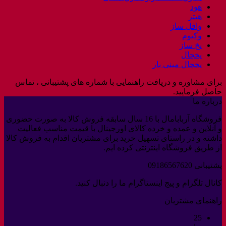
هود
هیتر
وافل ساز
وکیوم
یخ ساز
یخچال
یخچال مینی بار
برای مشاوره و دریافت راهنمایی با شماره های پشتیبانی ، تماس
حاصل فرمایید.
درباره ما
فروشگاه آربابامال با 16 سال سابقه فروش کالا به صورت حضوری
و آنلاین و عمده و خرده کالای اورجینال با قیمت مناسب فعالیت
داشته و در راستای تسهیل خرید برای مشتریان اقدام به فروش کالا
از طریق فروشگاه اینترنتی کرده ایم.
پشتیبانی 09186567620
کانال تلگرام و پیج اینستاگرام ما را دنبال کنید.
راهنمای مشتریان
25