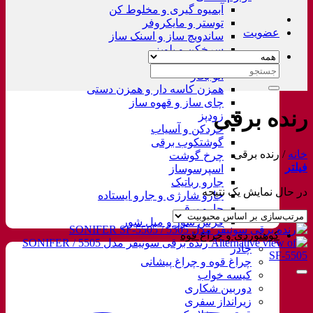
آبمیوه گیری و مخلوط کن
توستر و مایکروفر
عضویت
ساندویچ ساز و اسنک ساز
سرخکن و پلوپز
غذاساز
جستجو
اتو بخار
برای:
همزن کاسه دار و همزن دستی
چای ساز و قهوه ساز
رنده برقی
زودپز
خردکن و آسیاب
گوشتکوب برقی
خانه
/
رنده برقی
چرخ گوشت
فیلتر
اسپرسوساز
جارو رباتیک
در حال نمایش یک نتیجه
جارو شارژی و جارو ایستاده
جارو برقی
فرش شور و مبل شور
کوهنوردی و چراغ قوه
چادر
چراغ قوه و چراغ پیشانی
کیسه خواب
دوربین شکاری
زیرانداز سفری