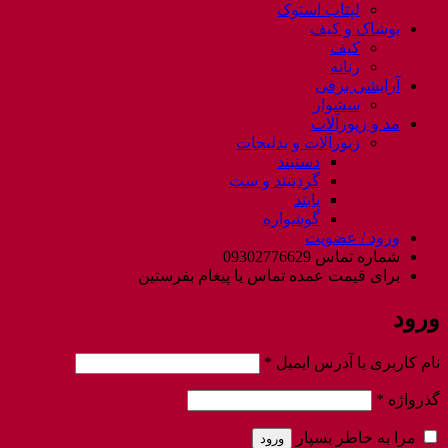
لپتاب استوک
پوشاک و کیف
کیف
زنانه
آرایشی برقی
سشوار
مد و زیورآلات
زیورآلات و بدلیجات
دستبند
گردنبند و ست
پابند
گوشواره
ورود / عضویت
شماره تماس 09302776629
برای قیمت عمده تماس یا پیغام بفرستین
ورود
الزامی
نام کاربری یا آدرس ایمیل
*
الزامی
گذرواژه
*
مرا به خاطر بسپار
ورود