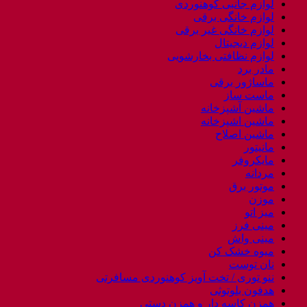
لوازم جانبی کوهنوردی
لوازم خانگی برقی
لوازم خانگی غیر برقی
لوازم دیجیتال
لوازم نظافتی بخارشویی
مادر برد
ماساژور برقی
ماست ساز
ماشین آشپزخانه
ماشین اشپزخانه
ماشین اصلاح
مانیتور
مایکروفر
مردانه
موتور برق
موزن
میز اتو
مینی فرز
مینی واش
میوه خشک کن
نان توست
ننو توری / تخت آویز کوهنوردی مسافرتی
هدفون بلوتوثی
همزن کاسه دار و همزن دستی