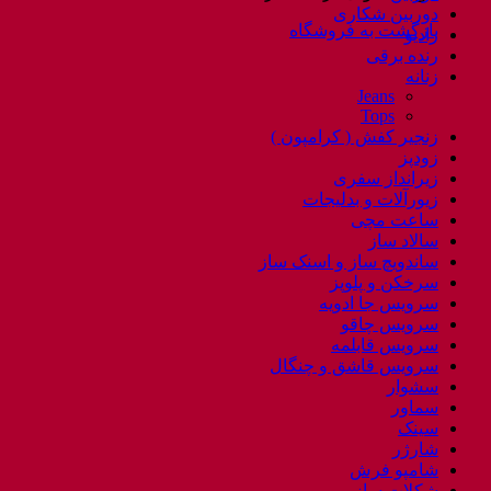
دوربین شکاری
بازگشت به فروشگاه
رادیو
رنده برقی
زنانه
Jeans
Tops
زنجیر کفش ( کرامپون )
زودپز
زیرانداز سفری
زیورآلات و بدلیجات
ساعت مچی
سالاد ساز
ساندویچ ساز و اسنک ساز
سرخکن و پلوپز
سرویس جا ادویه
سرویس چاقو
سرویس قابلمه
سرویس قاشق و چنگال
سشوار
سماور
سینک
شارژر
شامپو فرش
شکلات ساز