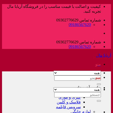
پرش
کیفیت و اصالت با قیمت مناسب را در فروشگاه آربابا مال
به
تجربه کنید.
محتوا
شماره تماس 09302776629
09186567620
شماره تماس 09302776629
09186567620
آربابا مال
منو
منو
جستجو
برای:
خانه و آشپزخانه
لوازم خانگی غیر برقی
جستجو
کتری و قوری
برای:
فلاسک و کلمن
سرویس قابلمه
لوازم خانگی