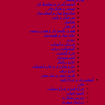
آبمیوه گیری و مخلوط کن
توستر و مایکروفر
ساندویچ ساز و اسنک ساز
سرخکن و پلوپز
غذاساز
اتو بخار
همزن کاسه دار و همزن دستی
چای ساز و قهوه ساز
زودپز
خردکن و آسیاب
گوشتکوب برقی
چرخ گوشت
اسپرسوساز
جارو رباتیک
جارو شارژی و جارو ایستاده
جارو برقی
فرش شور و مبل شور
کوهنوردی و چراغ قوه
چادر
چراغ قوه و چراغ پیشانی
کیسه خواب
دوربین شکاری
زیرانداز سفری