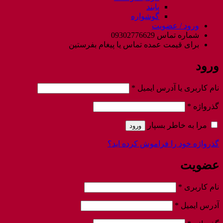
پابند
گوشواره
ورود / عضویت
شماره تماس 09302776629
برای قیمت عمده تماس یا پیغام بفرستین
ورود
الزامی
نام کاربری یا آدرس ایمیل
*
الزامی
گذرواژه
*
مرا به خاطر بسپار
ورود
گذرواژه خود را فراموش کرده اید؟
عضویت
الزامی
نام کاربری
*
الزامی
آدرس ایمیل
*