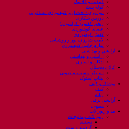
قمقمه و فلاسک
کوله پشتی
ننو توری / تخت آویز کوهنوردی مسافرتی
دوربین شکاری
زنجیر کفش ( کرامپون )
عصای کوهنوردی
کفش کوهنوردی
لامپ شارژی، نور و روشنایی
لوازم جانبی کوهنوردی
آرایشی و بهداشتی
آرایشی و بهداشتی
ادکلن و اسپری
کالای دیجیتال
اسپیکر و سیستم صوتی
لپتاب استوک
پوشاک و کیف
کیف
زنانه
آرایشی برقی
سشوار
مد و زیورآلات
زیورآلات و بدلیجات
دستبند
گردنبند و ست