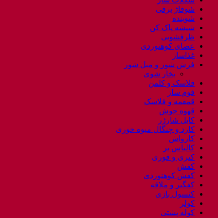
شوفاژ برقی
شوینده
شیشه پاک کن
ظرفشویی
عصای کوهنوردی
غذاساز
فرش شور و مبل شور
بخار شوی
فلاسک و کلمن
فوم ساز
قمقمه و فلاسک
قهوه جوش
کابل شارژر
کارد و چنگال میوه خوری
کارواش
کالباس بر
کتری و قوری
کفش
کفش کوهنوردی
کفگیر و ملاقه
کنسول بازی
کولر
کوله پشتی