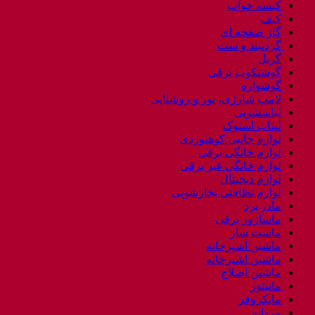
کیسه خواب
کیف
گاز صفحه ای
گردنبند و ست
گریل
گوشتکوب برقی
گوشواره
لامپ شارژی، نور و روشنایی
لباسشویی
لپتاب استوک
لوازم جانبی کوهنوردی
لوازم خانگی برقی
لوازم خانگی غیر برقی
لوازم دیجیتال
لوازم نظافتی بخارشویی
مادر برد
ماساژور برقی
ماست ساز
ماشین آشپزخانه
ماشین اشپزخانه
ماشین اصلاح
مانیتور
مایکروفر
مردانه