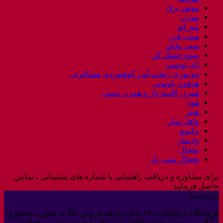
موتور برق
موزن
میز اتو
مینی فرز
مینی واش
میوه خشک کن
نان توست
ننو توری / تخت آویز کوهنوردی مسافرتی
هدفون بلوتوثی
همزن کاسه دار و همزن دستی
هود
هیتر
وافل ساز
وکیوم
یخ ساز
یخچال
یخچال مینی بار
برای مشاوره و دریافت راهنمایی با شماره های پشتیبانی ، تماس
حاصل فرمایید.
درباره ما
فروشگاه آربابامال با 16 سال سابقه فروش کالا به صورت حضوری
و آنلاین و عمده و خرده کالای اورجینال با قیمت مناسب فعالیت