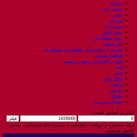
مردانه
موتور برق
موزن
میز اتو
مینی فرز
مینی واش
میوه خشک کن
نان توست
ننو توری / تخت آویز کوهنوردی مسافرتی
هدفون بلوتوثی
همزن کاسه دار و همزن دستی
هود
هیتر
وافل ساز
وکیوم
یخ ساز
یخچال
یخچال مینی بار
فیلتر بر اساس قیمت
حداقل
حداکثر
فیلتر
قیمت
قیمت
برای مشاوره و دریافت راهنمایی با شماره های پشتیبانی ، تماس
حاصل فرمایید.
درباره ما