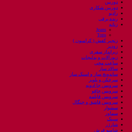
دوربین
دوربین شکاری
رادیو
رنده برقی
زنانه
Jeans
Tops
زنجیر کفش ( کرامپون )
زودپز
زیرانداز سفری
زیورآلات و بدلیجات
ساعت مچی
سالاد ساز
ساندویچ ساز و اسنک ساز
سرخکن و پلوپز
سرویس جا ادویه
سرویس چاقو
سرویس قابلمه
سرویس قاشق و چنگال
سشوار
سماور
سینک
شارژر
شامپو فرش