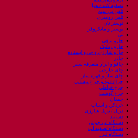
تصفیه کننده هوا
تلفن بی سیم
تلفن رومیزی
توستر نان
توستر و مایکروفر
تی
جارو برقی
جارو رباتیک
جارو شارژی و جارو ایستاده
چادر
چاقو و ابزار متفرقه سفر
چای خارجی
چای ساز و قهوه ساز
چراغ قوه و چراغ پیشانی
چرخ خیاطی
چرخ گوشت
چمدان
خردکن و آسیاب
دریل / دریل شارژی
دستبند
دستگاه اب جوش
دستگاه تصفیه اب
دستگاه لیزر