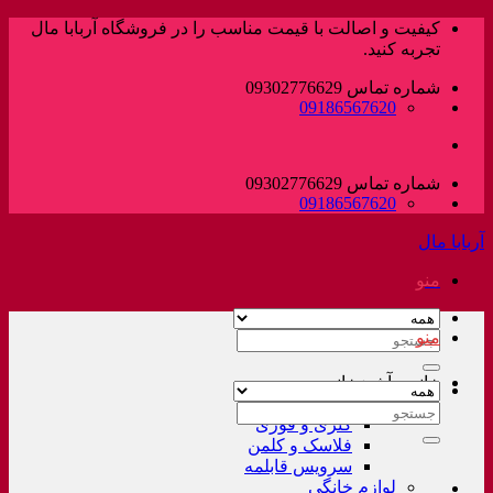
پرش
کیفیت و اصالت با قیمت مناسب را در فروشگاه آربابا مال
به
تجربه کنید.
محتوا
شماره تماس 09302776629
09186567620
شماره تماس 09302776629
09186567620
آربابا مال
منو
منو
جستجو
برای:
خانه و آشپزخانه
لوازم خانگی غیر برقی
جستجو
کتری و قوری
برای:
فلاسک و کلمن
سرویس قابلمه
لوازم خانگی