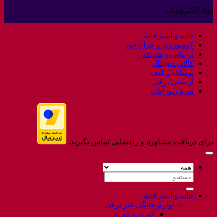
کالا
دیدگاهی
نماد الکترونیکی
برای
ثبت
Welcome
نشده
to
خانه و آشپزخانه
Flatsome
کوهنوردی و چراغ قوه
آرایشی و بهداشتی
کالای دیجیتال
پوشاک و کیف
آرایشی برقی
مد و زیورآلات
برای دریافت مشاوره و راهنمایی تماس بگیرید.
جستجو
برای:
خانه و آشپزخانه
لوازم خانگی غیر برقی
کتری و قوری