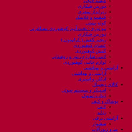
کیسه خواب
دوربین شکاری
زیرانداز سفری
قمقمه و فلاسک
کوله پشتی
ننو توری / تخت آویز کوهنوردی مسافرتی
دوربین شکاری
زنجیر کفش ( کرامپون )
عصای کوهنوردی
کفش کوهنوردی
لامپ شارژی، نور و روشنایی
لوازم جانبی کوهنوردی
آرایشی و بهداشتی
آرایشی و بهداشتی
ادکلن و اسپری
کالای دیجیتال
اسپیکر و سیستم صوتی
لپتاب استوک
پوشاک و کیف
کیف
زنانه
آرایشی برقی
سشوار
مد و زیورآلات