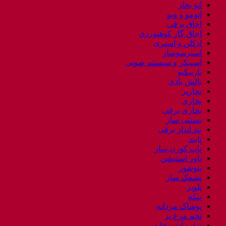
اتو بخار
اتومو و ویو
اجاق برقی
اجاق گاز کوهنوردی
ادکلن و اسپری
اسپرسوساز
اسپیکر و سیستم صوتی
باربیکیو
بالش بادی
بخارپز
بخاری
بخاری برقی
بستنی ساز
بند انداز برقی
پابند
پاپ کورن ساز
پاور استیشن
پتوشور
پشمک ساز
پلوپز
پنکه
پوشاک مردانه
تخم مرغ پز
ترازو آشپزخانه