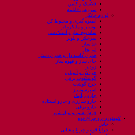
فلاسک و کلمن
سرویس قابلمه
لوازم خانگی
آبمیوه گیری و مخلوط کن
توستر و مایکروفر
ساندویچ ساز و اسنک ساز
سرخکن و پلوپز
غذاساز
اتو بخار
همزن کاسه دار و همزن دستی
چای ساز و قهوه ساز
زودپز
خردکن و آسیاب
گوشتکوب برقی
چرخ گوشت
اسپرسوساز
جارو رباتیک
جارو شارژی و جارو ایستاده
جارو برقی
فرش شور و مبل شور
کوهنوردی و چراغ قوه
چادر
چراغ قوه و چراغ پیشانی