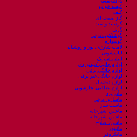
کوله پشتی
کیسه خواب
کیف
گاز صفحه ای
گردنبند و ست
گریل
گوشتکوب برقی
گوشواره
لامپ شارژی، نور و روشنایی
لباسشویی
لپتاب استوک
لوازم جانبی کوهنوردی
لوازم خانگی برقی
لوازم خانگی غیر برقی
لوازم دیجیتال
لوازم نظافتی بخارشویی
مادر برد
ماساژور برقی
ماست ساز
ماشین آشپزخانه
ماشین اشپزخانه
ماشین اصلاح
مانیتور
مایکروفر