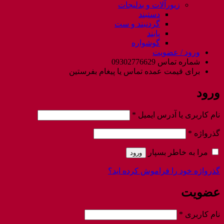
زیورآلات و بدلیجات
دستبند
گردنبند و ست
پابند
گوشواره
ورود / عضویت
شماره تماس 09302776629
برای قیمت عمده تماس یا پیغام بفرستین
ورود
الزامی
نام کاربری یا آدرس ایمیل
*
الزامی
گذرواژه
*
مرا به خاطر بسپار
ورود
گذرواژه خود را فراموش کرده اید؟
عضویت
الزامی
نام کاربری
*