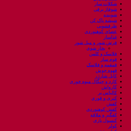
شکلات ساز
شوفاژ برقی
شوینده
شیشه پاک کن
ظرفشویی
عصای کوهنوردی
غذاساز
فرش شور و مبل شور
بخار شوی
فلاسک و کلمن
فوم ساز
قمقمه و فلاسک
قهوه جوش
کابل شارژر
کارد و چنگال میوه خوری
کارواش
کالباس بر
کتری و قوری
کفش
کفش کوهنوردی
کفگیر و ملاقه
کنسول بازی
کولر