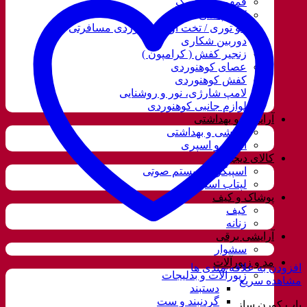
قمقمه و فلاسک
کوله پشتی
ننو توری / تخت آویز کوهنوردی مسافرتی
دوربین شکاری
زنجیر کفش ( کرامپون )
عصای کوهنوردی
کفش کوهنوردی
لامپ شارژی، نور و روشنایی
لوازم جانبی کوهنوردی
آرایشی و بهداشتی
آرایشی و بهداشتی
ادکلن و اسپری
کالای دیجیتال
اسپیکر و سیستم صوتی
لپتاب استوک
پوشاک و کیف
کیف
زنانه
آرایشی برقی
سشوار
مد و زیورآلات
افزودن به علاقه مندی ها
زیورآلات و بدلیجات
مشاهده سریع
دستبند
گردنبند و ست
پاپ کورن ساز