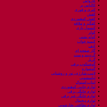
کارواش
کالباس بر
کتری و قوری
کفش
کفش کوهنوردی
کفگیر و ملاقه
کنسول بازی
کولر
کوله پشتی
کیسه خواب
کیف
گاز صفحه ای
گردنبند و ست
گریل
گوشتکوب برقی
گوشواره
لامپ شارژی، نور و روشنایی
لباسشویی
لپتاب استوک
لوازم جانبی کوهنوردی
لوازم خانگی برقی
لوازم خانگی غیر برقی
لوازم دیجیتال
لوازم نظافتی بخارشویی