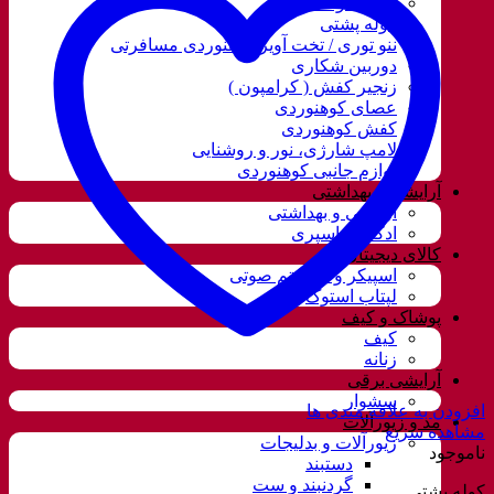
قمقمه و فلاسک
کوله پشتی
ننو توری / تخت آویز کوهنوردی مسافرتی
دوربین شکاری
زنجیر کفش ( کرامپون )
عصای کوهنوردی
کفش کوهنوردی
لامپ شارژی، نور و روشنایی
لوازم جانبی کوهنوردی
آرایشی و بهداشتی
آرایشی و بهداشتی
ادکلن و اسپری
کالای دیجیتال
اسپیکر و سیستم صوتی
لپتاب استوک
پوشاک و کیف
کیف
زنانه
آرایشی برقی
سشوار
افزودن به علاقه مندی ها
مد و زیورآلات
مشاهده سریع
زیورآلات و بدلیجات
ناموجود
دستبند
گردنبند و ست
کوله پشتی