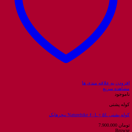
افزودن به علاقه مندی ها
مشاهده سریع
ناموجود
کوله پشتی
کوله پشتی Naturehike ۶۰L + ۵L نیچرهایک
تومان
7.900.000
Browse