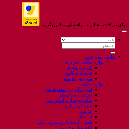
برای دریافت مشاوره و راهنمایی تماس بگیرید.
جستجو
برای:
خانه و آشپزخانه
لوازم خانگی غیر برقی
کتری و قوری
فلاسک و کلمن
سرویس قابلمه
لوازم خانگی
آبمیوه گیری و مخلوط کن
توستر و مایکروفر
ساندویچ ساز و اسنک ساز
سرخکن و پلوپز
غذاساز
اتو بخار
همزن کاسه دار و همزن دستی
چای ساز و قهوه ساز