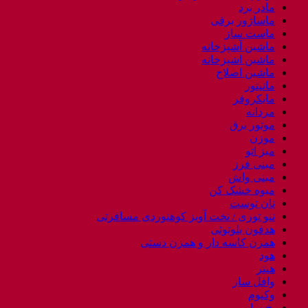
مادر برد
ماساژور برقی
ماست ساز
ماشین آشپزخانه
ماشین اشپزخانه
ماشین اصلاح
مانیتور
مایکروفر
مردانه
موتور برق
موزن
میز اتو
مینی فرز
مینی واش
میوه خشک کن
نان توست
ننو توری / تخت آویز کوهنوردی مسافرتی
هدفون بلوتوثی
همزن کاسه دار و همزن دستی
هود
هیتر
وافل ساز
وکیوم
یخ ساز