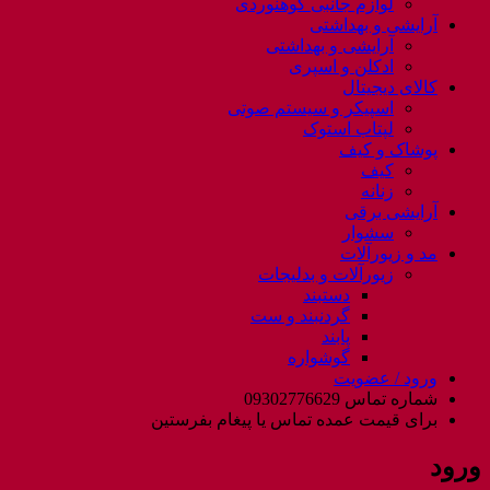
لوازم جانبی کوهنوردی
آرایشی و بهداشتی
آرایشی و بهداشتی
ادکلن و اسپری
کالای دیجیتال
اسپیکر و سیستم صوتی
لپتاب استوک
پوشاک و کیف
کیف
زنانه
آرایشی برقی
سشوار
مد و زیورآلات
زیورآلات و بدلیجات
دستبند
گردنبند و ست
پابند
گوشواره
ورود / عضویت
شماره تماس 09302776629
برای قیمت عمده تماس یا پیغام بفرستین
ورود