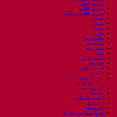
سرویس چاقو
سرویس قابلمه
سرویس قاشق و چنگال
سشوار
سماور
سینک
شارژر
شامپو فرش
شکلات ساز
شوفاژ برقی
شوینده
شیشه پاک کن
ظرفشویی
عصای کوهنوردی
غذاساز
فرش شور و مبل شور
بخار شوی
فلاسک و کلمن
فوم ساز
قمقمه و فلاسک
قهوه جوش
کابل شارژر
کارد و چنگال میوه خوری