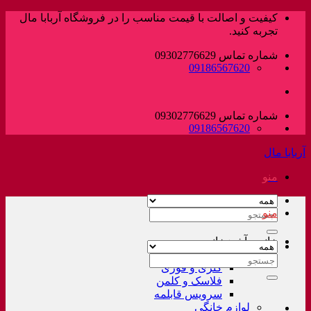
پرش
کیفیت و اصالت با قیمت مناسب را در فروشگاه آربابا مال
به
تجربه کنید.
محتوا
شماره تماس 09302776629
09186567620
شماره تماس 09302776629
09186567620
آربابا مال
منو
منو
جستجو
برای:
خانه و آشپزخانه
لوازم خانگی غیر برقی
جستجو
کتری و قوری
برای:
فلاسک و کلمن
سرویس قابلمه
لوازم خانگی