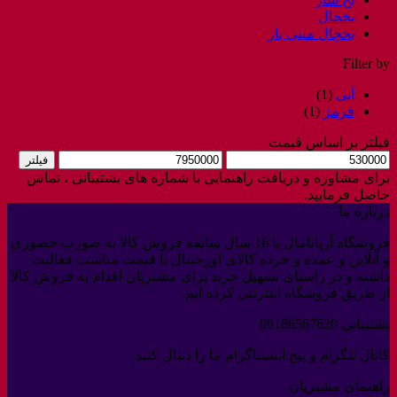
یخچال
یخچال مینی بار
Filter by
آبی
(1)
قرمز
(1)
فیلتر بر اساس قیمت
حداقل
حداکثر
فیلتر
قیمت
قیمت
برای مشاوره و دریافت راهنمایی با شماره های پشتیبانی ، تماس
حاصل فرمایید.
درباره ما
فروشگاه آربابامال با 16 سال سابقه فروش کالا به صورت حضوری
و آنلاین و عمده و خرده کالای اورجینال با قیمت مناسب فعالیت
داشته و در راستای تسهیل خرید برای مشتریان اقدام به فروش کالا
از طریق فروشگاه اینترنتی کرده ایم.
پشتیبانی 09186567620
کانال تلگرام و پیج اینستاگرام ما را دنبال کنید.
راهنمای مشتریان