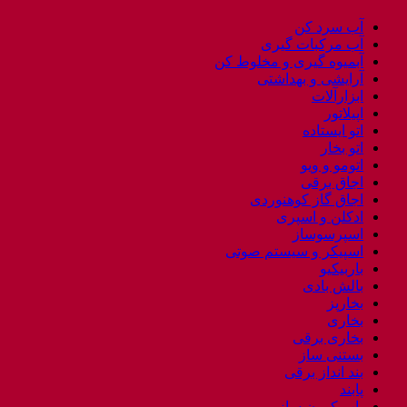
آب سرد کن
آب مرکبات گیری
آبمیوه گیری و مخلوط کن
آرایشی و بهداشتی
ابزارآلات
اپیلاتور
اتو ایستاده
اتو بخار
اتومو و ویو
اجاق برقی
اجاق گاز کوهنوردی
ادکلن و اسپری
اسپرسوساز
اسپیکر و سیستم صوتی
باربیکیو
بالش بادی
بخارپز
بخاری
بخاری برقی
بستنی ساز
بند انداز برقی
پابند
پاپ کورن ساز