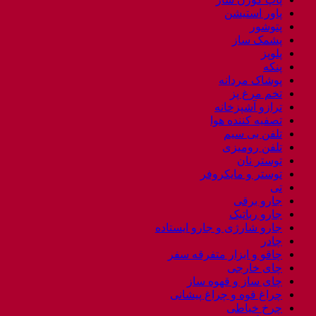
پاور استیشن
پتوشور
پشمک ساز
پلوپز
پنکه
پوشاک مردانه
تخم مرغ پز
ترازو آشپزخانه
تصفیه کننده هوا
تلفن بی سیم
تلفن رومیزی
توستر نان
توستر و مایکروفر
تی
جارو برقی
جارو رباتیک
جارو شارژی و جارو ایستاده
چادر
چاقو و ابزار متفرقه سفر
چای خارجی
چای ساز و قهوه ساز
چراغ قوه و چراغ پیشانی
چرخ خیاطی