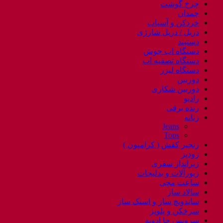
چرخ گوشت
چمدان
خردکن و آسیاب
دریل / دریل شارژی
دستبند
دستگاه اب جوش
دستگاه تصفیه اب
دستگاه لیزر
دوربین
دوربین شکاری
رادیو
رنده برقی
زنانه
Jeans
Tops
زنجیر کفش ( کرامپون )
زودپز
زیرانداز سفری
زیورآلات و بدلیجات
ساعت مچی
سالاد ساز
ساندویچ ساز و اسنک ساز
سرخکن و پلوپز
سرویس جا ادویه