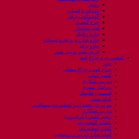
زودپز
خردکن و آسیاب
گوشتکوب برقی
چرخ گوشت
اسپرسوساز
جارو رباتیک
جارو شارژی و جارو ایستاده
جارو برقی
فرش شور و مبل شور
کوهنوردی و چراغ قوه
چادر
چراغ قوه و چراغ پیشانی
کیسه خواب
دوربین شکاری
زیرانداز سفری
قمقمه و فلاسک
کوله پشتی
ننو توری / تخت آویز کوهنوردی مسافرتی
دوربین شکاری
زنجیر کفش ( کرامپون )
عصای کوهنوردی
کفش کوهنوردی
لامپ شارژی، نور و روشنایی