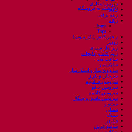
دوربین شکاری
بازگشت به فروشگاه
رادیو
رنده برقی
زنانه
Jeans
Tops
زنجیر کفش ( کرامپون )
زودپز
زیرانداز سفری
زیورآلات و بدلیجات
ساعت مچی
سالاد ساز
ساندویچ ساز و اسنک ساز
سرخکن و پلوپز
سرویس جا ادویه
سرویس چاقو
سرویس قابلمه
سرویس قاشق و چنگال
سشوار
سماور
سینک
شارژر
شامپو فرش
شکلات ساز