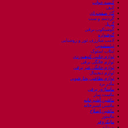
کیسه خواب
کیف
گاز صفحه ای
گردنبند و ست
گریل
گوشتکوب برقی
گوشواره
لامپ شارژی، نور و روشنایی
لباسشویی
لپتاب استوک
لوازم جانبی کوهنوردی
لوازم خانگی برقی
لوازم خانگی غیر برقی
لوازم دیجیتال
لوازم نظافتی بخارشویی
مادر برد
ماساژور برقی
ماست ساز
ماشین آشپزخانه
ماشین اشپزخانه
ماشین اصلاح
مانیتور
مایکروفر
مردانه