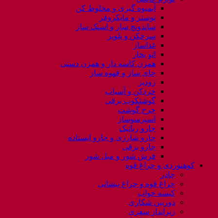
آبمیوه گیری و مخلوط کن
توستر و مایکروفر
ساندویچ ساز و اسنک ساز
سرخکن و پلوپز
غذاساز
اتو بخار
همزن کاسه دار و همزن دستی
چای ساز و قهوه ساز
زودپز
خردکن و آسیاب
گوشتکوب برقی
چرخ گوشت
اسپرسوساز
جارو رباتیک
جارو شارژی و جارو ایستاده
جارو برقی
فرش شور و مبل شور
کوهنوردی و چراغ قوه
چادر
چراغ قوه و چراغ پیشانی
کیسه خواب
دوربین شکاری
زیرانداز سفری