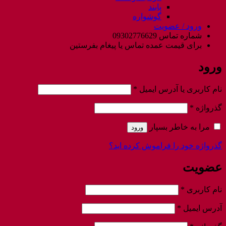
پابند
گوشواره
ورود / عضویت
شماره تماس 09302776629
برای قیمت عمده تماس یا پیغام بفرستین
ورود
الزامی
نام کاربری یا آدرس ایمیل
*
الزامی
گذرواژه
*
مرا به خاطر بسپار
ورود
گذرواژه خود را فراموش کرده اید؟
عضویت
الزامی
نام کاربری
*
الزامی
آدرس ایمیل
*