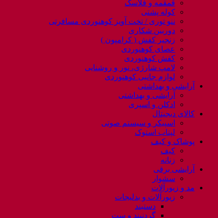
قمقمه و فلاسک
کوله پشتی
ننو توری / تخت آویز کوهنوردی مسافرتی
دوربین شکاری
زنجیر کفش ( کرامپون )
عصای کوهنوردی
کفش کوهنوردی
لامپ شارژی، نور و روشنایی
لوازم جانبی کوهنوردی
آرایشی و بهداشتی
آرایشی و بهداشتی
ادکلن و اسپری
کالای دیجیتال
اسپیکر و سیستم صوتی
لپتاب استوک
پوشاک و کیف
کیف
زنانه
آرایشی برقی
سشوار
مد و زیورآلات
زیورآلات و بدلیجات
دستبند
گردنبند و ست