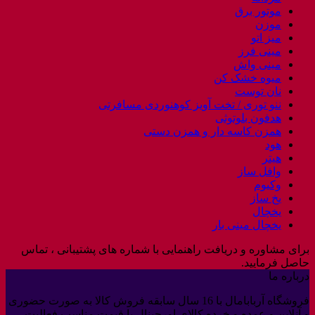
موتور برق
موزن
میز اتو
مینی فرز
مینی واش
میوه خشک کن
نان توست
ننو توری / تخت آویز کوهنوردی مسافرتی
هدفون بلوتوثی
همزن کاسه دار و همزن دستی
هود
هیتر
وافل ساز
وکیوم
یخ ساز
یخچال
یخچال مینی بار
برای مشاوره و دریافت راهنمایی با شماره های پشتیبانی ، تماس
حاصل فرمایید.
درباره ما
فروشگاه آربابامال با 16 سال سابقه فروش کالا به صورت حضوری
و آنلاین و عمده و خرده کالای اورجینال با قیمت مناسب فعالیت