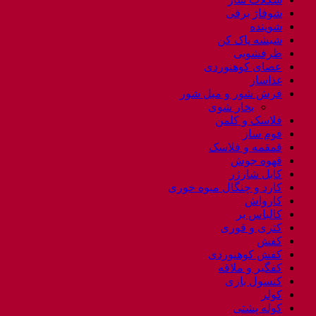
شوفاژ برقی
شوینده
شیشه پاک کن
ظرفشویی
عصای کوهنوردی
غذاساز
فرش شور و مبل شور
بخار شوی
فلاسک و کلمن
فوم ساز
قمقمه و فلاسک
قهوه جوش
کابل شارژر
کارد و چنگال میوه خوری
کارواش
کالباس بر
کتری و قوری
کفش
کفش کوهنوردی
کفگیر و ملاقه
کنسول بازی
کولر
کوله پشتی