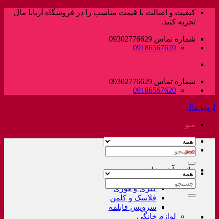
پرش
کیفیت و اصالت با قیمت مناسب را در فروشگاه آربابا مال
به
تجربه کنید.
محتوا
شماره تماس 09302776629
09186567620
شماره تماس 09302776629
09186567620
آربابا مال
منو
منو
جستجو
برای:
خانه و آشپزخانه
لوازم خانگی غیر برقی
جستجو
کتری و قوری
برای:
فلاسک و کلمن
سرویس قابلمه
لوازم خانگی