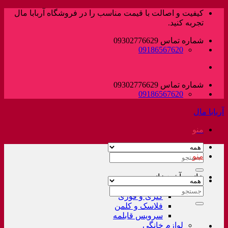
پرش
کیفیت و اصالت با قیمت مناسب را در فروشگاه آربابا مال
به
تجربه کنید.
محتوا
شماره تماس 09302776629
09186567620
شماره تماس 09302776629
09186567620
آربابا مال
منو
منو
جستجو
برای:
خانه و آشپزخانه
لوازم خانگی غیر برقی
جستجو
کتری و قوری
برای:
فلاسک و کلمن
سرویس قابلمه
لوازم خانگی