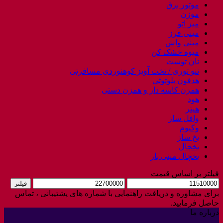
موتور برق
موزن
میز اتو
مینی فرز
مینی واش
میوه خشک کن
نان توست
ننو توری / تخت آویز کوهنوردی مسافرتی
هدفون بلوتوثی
همزن کاسه دار و همزن دستی
هود
هیتر
وافل ساز
وکیوم
یخ ساز
یخچال
یخچال مینی بار
فیلتر بر اساس قیمت
حداقل
حداکثر
فیلتر
قیمت
قیمت
برای مشاوره و دریافت راهنمایی با شماره های پشتیبانی ، تماس
حاصل فرمایید.
درباره ما