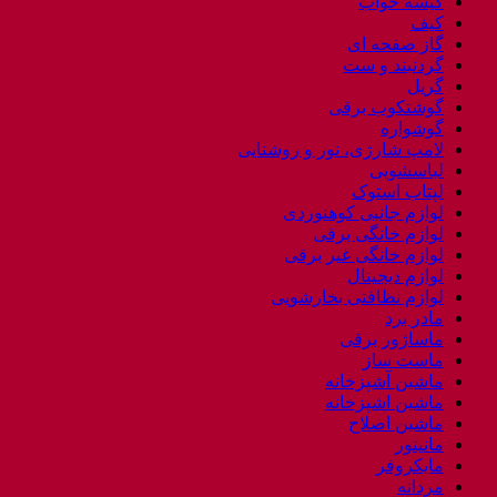
کیسه خواب
کیف
گاز صفحه ای
گردنبند و ست
گریل
گوشتکوب برقی
گوشواره
لامپ شارژی، نور و روشنایی
لباسشویی
لپتاب استوک
لوازم جانبی کوهنوردی
لوازم خانگی برقی
لوازم خانگی غیر برقی
لوازم دیجیتال
لوازم نظافتی بخارشویی
مادر برد
ماساژور برقی
ماست ساز
ماشین آشپزخانه
ماشین اشپزخانه
ماشین اصلاح
مانیتور
مایکروفر
مردانه