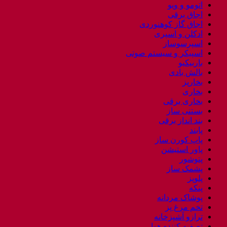
اتومو و ویو
اجاق برقی
اجاق گاز کوهنوردی
ادکلن و اسپری
اسپرسوساز
اسپیکر و سیستم صوتی
باربیکیو
بالش بادی
بخارپز
بخاری
بخاری برقی
بستنی ساز
بند انداز برقی
پابند
پاپ کورن ساز
پاور استیشن
پتوشور
پشمک ساز
پلوپز
پنکه
پوشاک مردانه
تخم مرغ پز
ترازو آشپزخانه
تصفیه کننده هوا