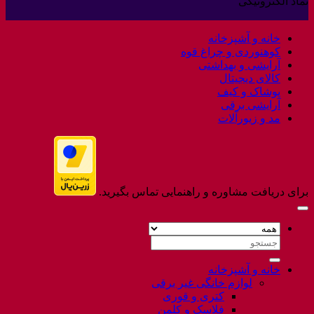
نماد الکترونیکی
برای
ثبت
Welcome
نشده
to
خانه و آشپزخانه
Flatsome
کوهنوردی و چراغ قوه
آرایشی و بهداشتی
کالای دیجیتال
پوشاک و کیف
آرایشی برقی
مد و زیورآلات
برای دریافت مشاوره و راهنمایی تماس بگیرید.
جستجو
برای:
خانه و آشپزخانه
لوازم خانگی غیر برقی
کتری و قوری
فلاسک و کلمن