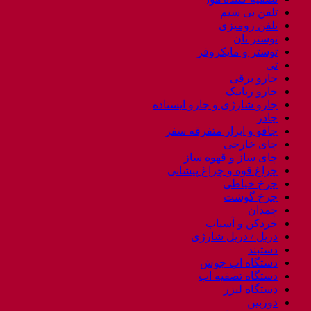
تلفن بی سیم
تلفن رومیزی
توستر نان
توستر و مایکروفر
تی
جارو برقی
جارو رباتیک
جارو شارژی و جارو ایستاده
چادر
چاقو و ابزار متفرقه سفر
چای خارجی
چای ساز و قهوه ساز
چراغ قوه و چراغ پیشانی
چرخ خیاطی
چرخ گوشت
چمدان
خردکن و آسیاب
دریل / دریل شارژی
دستبند
دستگاه اب جوش
دستگاه تصفیه اب
دستگاه لیزر
دوربین