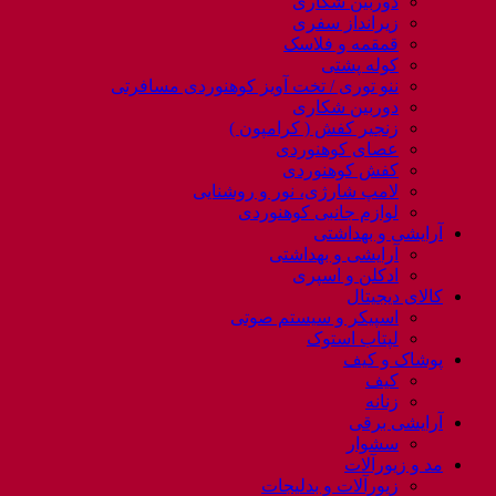
دوربین شکاری
زیرانداز سفری
قمقمه و فلاسک
کوله پشتی
ننو توری / تخت آویز کوهنوردی مسافرتی
دوربین شکاری
زنجیر کفش ( کرامپون )
عصای کوهنوردی
کفش کوهنوردی
لامپ شارژی، نور و روشنایی
لوازم جانبی کوهنوردی
آرایشی و بهداشتی
آرایشی و بهداشتی
ادکلن و اسپری
کالای دیجیتال
اسپیکر و سیستم صوتی
لپتاب استوک
پوشاک و کیف
کیف
زنانه
آرایشی برقی
سشوار
مد و زیورآلات
زیورآلات و بدلیجات