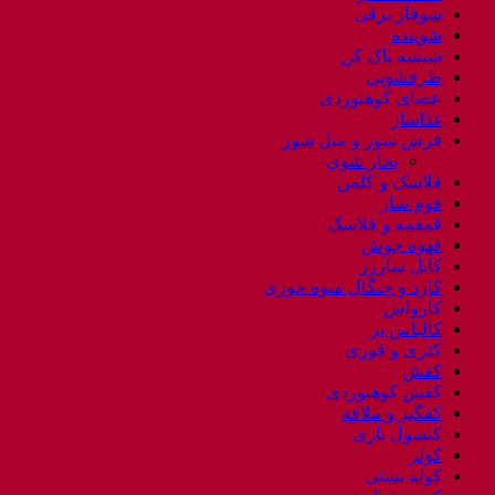
شوفاژ برقی
شوینده
شیشه پاک کن
ظرفشویی
عصای کوهنوردی
غذاساز
فرش شور و مبل شور
بخار شوی
فلاسک و کلمن
فوم ساز
قمقمه و فلاسک
قهوه جوش
کابل شارژر
کارد و چنگال میوه خوری
کارواش
کالباس بر
کتری و قوری
کفش
کفش کوهنوردی
کفگیر و ملاقه
کنسول بازی
کولر
کوله پشتی