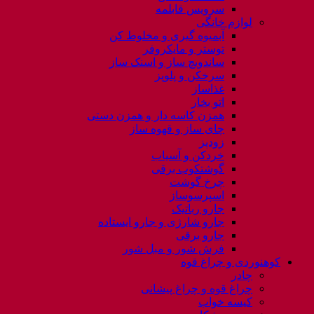
سرویس قابلمه
لوازم خانگی
آبمیوه گیری و مخلوط کن
توستر و مایکروفر
ساندویچ ساز و اسنک ساز
سرخکن و پلوپز
غذاساز
اتو بخار
همزن کاسه دار و همزن دستی
چای ساز و قهوه ساز
زودپز
خردکن و آسیاب
گوشتکوب برقی
چرخ گوشت
اسپرسوساز
جارو رباتیک
جارو شارژی و جارو ایستاده
جارو برقی
فرش شور و مبل شور
کوهنوردی و چراغ قوه
چادر
چراغ قوه و چراغ پیشانی
کیسه خواب