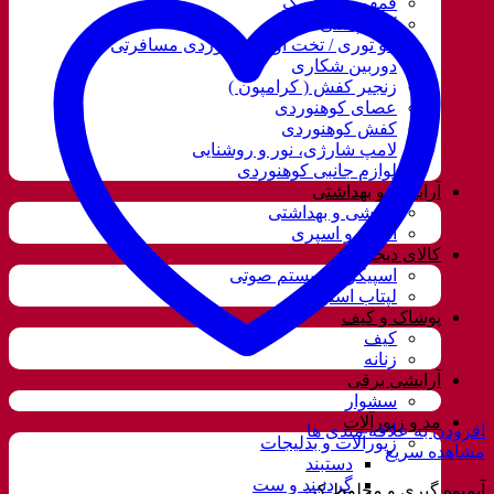
قمقمه و فلاسک
کوله پشتی
ننو توری / تخت آویز کوهنوردی مسافرتی
دوربین شکاری
زنجیر کفش ( کرامپون )
عصای کوهنوردی
کفش کوهنوردی
لامپ شارژی، نور و روشنایی
لوازم جانبی کوهنوردی
آرایشی و بهداشتی
آرایشی و بهداشتی
ادکلن و اسپری
کالای دیجیتال
اسپیکر و سیستم صوتی
لپتاب استوک
پوشاک و کیف
کیف
زنانه
آرایشی برقی
سشوار
مد و زیورآلات
افزودن به علاقه مندی ها
زیورآلات و بدلیجات
مشاهده سریع
دستبند
گردنبند و ست
آبمیوه گیری و مخلوط کن