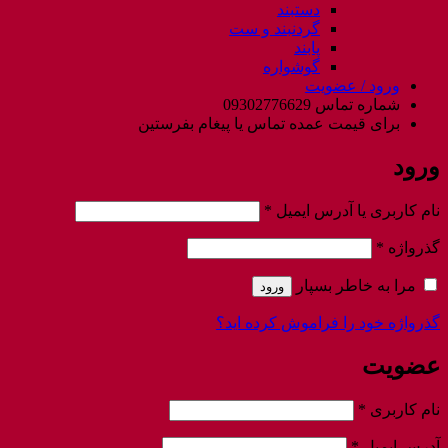
دستبند
گردنبند و ست
پابند
گوشواره
ورود / عضویت
شماره تماس 09302776629
برای قیمت عمده تماس یا پیغام بفرستین
ورود
الزامی
نام کاربری یا آدرس ایمیل
*
الزامی
گذرواژه
*
مرا به خاطر بسپار
ورود
گذرواژه خود را فراموش کرده اید؟
عضویت
الزامی
نام کاربری
*
الزامی
آدرس ایمیل
*