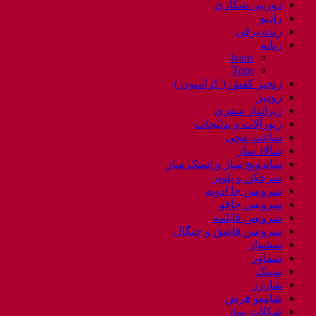
دوربین شکاری
رادیو
رنده برقی
زنانه
Jeans
Tops
زنجیر کفش ( کرامپون )
زودپز
زیرانداز سفری
زیورآلات و بدلیجات
ساعت مچی
سالاد ساز
ساندویچ ساز و اسنک ساز
سرخکن و پلوپز
سرویس جا ادویه
سرویس چاقو
سرویس قابلمه
سرویس قاشق و چنگال
سشوار
سماور
سینک
شارژر
شامپو فرش
شکلات ساز