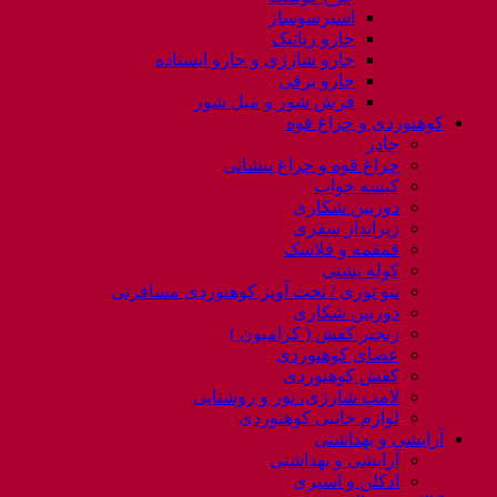
اسپرسوساز
جارو رباتیک
جارو شارژی و جارو ایستاده
جارو برقی
فرش شور و مبل شور
کوهنوردی و چراغ قوه
چادر
چراغ قوه و چراغ پیشانی
کیسه خواب
دوربین شکاری
زیرانداز سفری
قمقمه و فلاسک
کوله پشتی
ننو توری / تخت آویز کوهنوردی مسافرتی
دوربین شکاری
زنجیر کفش ( کرامپون )
عصای کوهنوردی
کفش کوهنوردی
لامپ شارژی، نور و روشنایی
لوازم جانبی کوهنوردی
آرایشی و بهداشتی
آرایشی و بهداشتی
ادکلن و اسپری