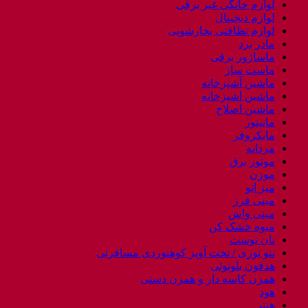
لوازم خانگی غیر برقی
لوازم دیجیتال
لوازم نظافتی بخارشویی
مادر برد
ماساژور برقی
ماست ساز
ماشین آشپزخانه
ماشین اشپزخانه
ماشین اصلاح
مانیتور
مایکروفر
مردانه
موتور برق
موزن
میز اتو
مینی فرز
مینی واش
میوه خشک کن
نان توست
ننو توری / تخت آویز کوهنوردی مسافرتی
هدفون بلوتوثی
همزن کاسه دار و همزن دستی
هود
هیتر