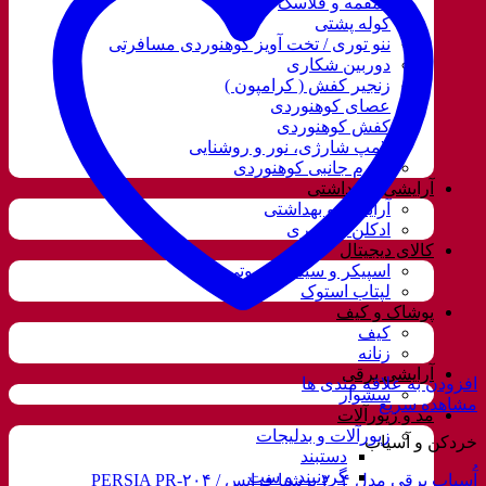
قمقمه و فلاسک
کوله پشتی
ننو توری / تخت آویز کوهنوردی مسافرتی
دوربین شکاری
زنجیر کفش ( کرامپون )
عصای کوهنوردی
کفش کوهنوردی
لامپ شارژی، نور و روشنایی
لوازم جانبی کوهنوردی
آرایشی و بهداشتی
آرایشی و بهداشتی
ادکلن و اسپری
کالای دیجیتال
اسپیکر و سیستم صوتی
لپتاب استوک
پوشاک و کیف
کیف
زنانه
آرایشی برقی
افزودن به علاقه مندی ها
سشوار
مشاهده سریع
مد و زیورآلات
زیورآلات و بدلیجات
خردکن و آسیاب
دستبند
گردنبند و ست
آُسیاب برقی مدل ۲۰۴ پرشیا فرانس / PERSIA PR-۲۰۴