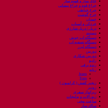
چای ساز و قهوه ساز
چراغ قوه و چراغ پیشانی
چرخ خیاطی
چرخ گوشت
چمدان
خردکن و آسیاب
دریل / دریل شارژی
دستبند
دستگاه اب جوش
دستگاه تصفیه اب
دستگاه لیزر
دوربین
دوربین شکاری
رادیو
رنده برقی
زنانه
Jeans
Tops
زنجیر کفش ( کرامپون )
زودپز
زیرانداز سفری
زیورآلات و بدلیجات
ساعت مچی
سالاد ساز