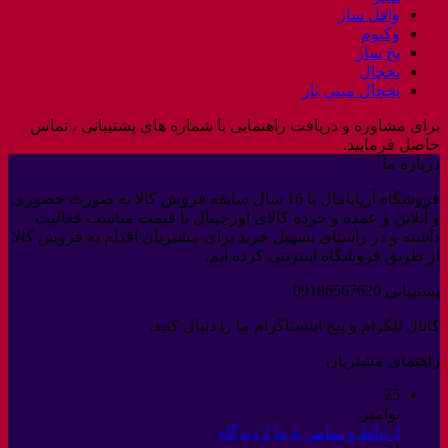
وافل ساز
وکیوم
یخ ساز
یخچال
یخچال مینی بار
برای مشاوره و دریافت راهنمایی با شماره های پشتیبانی ، تماس
حاصل فرمایید.
درباره ما
فروشگاه آربابامال با 16 سال سابقه فروش کالا به صورت حضوری
و آنلاین و عمده و خرده کالای اورجینال با قیمت مناسب فعالیت
داشته و در راستای تسهیل خرید برای مشتریان اقدام به فروش کالا
از طریق فروشگاه اینترنتی کرده ایم.
پشتیبانی 09186567620
کانال تلگرام و پیج اینستاگرام ما را دنبال کنید.
راهنمای مشتریان
25
نوامبر
برای
ارتباط و تماس با ما
2 دیدگاه