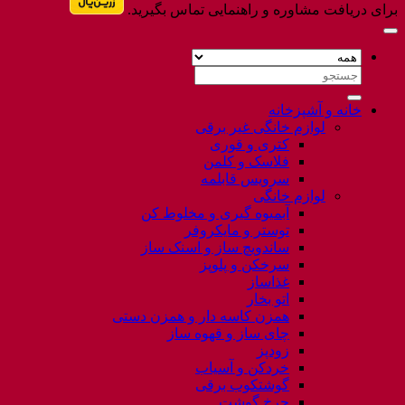
برای دریافت مشاوره و راهنمایی تماس بگیرید.
جستجو
برای:
خانه و آشپزخانه
لوازم خانگی غیر برقی
کتری و قوری
فلاسک و کلمن
سرویس قابلمه
لوازم خانگی
آبمیوه گیری و مخلوط کن
توستر و مایکروفر
ساندویچ ساز و اسنک ساز
سرخکن و پلوپز
غذاساز
اتو بخار
همزن کاسه دار و همزن دستی
چای ساز و قهوه ساز
زودپز
خردکن و آسیاب
گوشتکوب برقی
چرخ گوشت