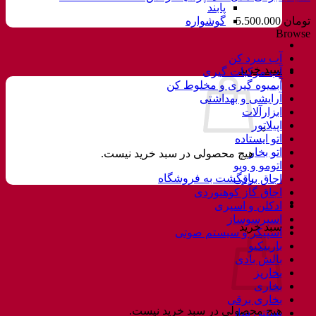
پابند
تومان
5.500.000
گوشواره
Browse
آب سرد کن
سبد خرید
آب مرکبات گیری
آبمیوه گیری و مخلوط کن
آرایشی و بهداشتی
ابزارآلات
اپیلاتور
اتو ایستاده
اتو بخار
هیچ محصولی در سبد خرید نیست.
اتومو و ویو
بازگشت به فروشگاه
اجاق برقی
اجاق گاز کوهنوردی
ادکلن و اسپری
اسپرسوساز
سبد خرید
اسپیکر و سیستم صوتی
باربیکیو
بالش بادی
بخارپز
بخاری
بخاری برقی
هیچ محصولی در سبد خرید نیست.
بستنی ساز