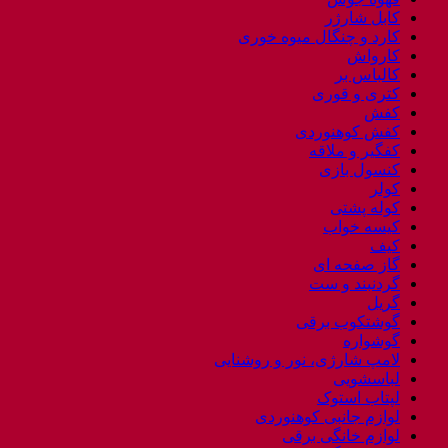
کابل شارژر
کارد و چنگال میوه خوری
کارواش
کالباس بر
کتری و قوری
کفش
کفش کوهنوردی
کفگیر و ملاقه
کنسول بازی
کولر
کوله پشتی
کیسه خواب
کیف
گاز صفحه ای
گردنبند و ست
گریل
گوشتکوب برقی
گوشواره
لامپ شارژی، نور و روشنایی
لباسشویی
لپتاب استوک
لوازم جانبی کوهنوردی
لوازم خانگی برقی