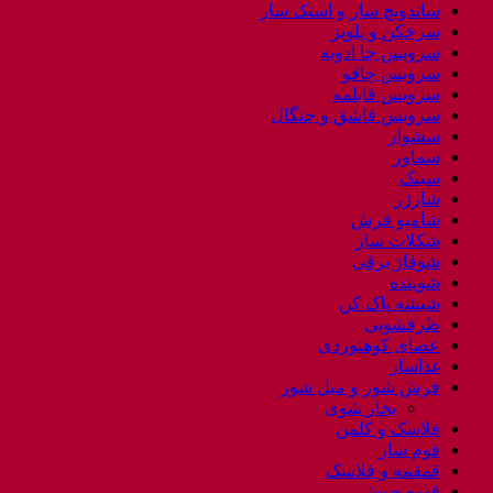
ساندویچ ساز و اسنک ساز
سرخکن و پلوپز
سرویس جا ادویه
سرویس چاقو
سرویس قابلمه
سرویس قاشق و چنگال
سشوار
سماور
سینک
شارژر
شامپو فرش
شکلات ساز
شوفاژ برقی
شوینده
شیشه پاک کن
ظرفشویی
عصای کوهنوردی
غذاساز
فرش شور و مبل شور
بخار شوی
فلاسک و کلمن
فوم ساز
قمقمه و فلاسک
قهوه جوش