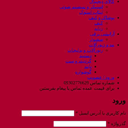
کالای دیجیتال
اسپیکر و سیستم صوتی
لپتاب استوک
پوشاک و کیف
کیف
زنانه
آرایشی برقی
سشوار
مد و زیورآلات
زیورآلات و بدلیجات
دستبند
گردنبند و ست
پابند
گوشواره
ورود / عضویت
شماره تماس 09302776629
برای قیمت عمده تماس یا پیغام بفرستین
ورود
الزامی
نام کاربری یا آدرس ایمیل
*
الزامی
گذرواژه
*