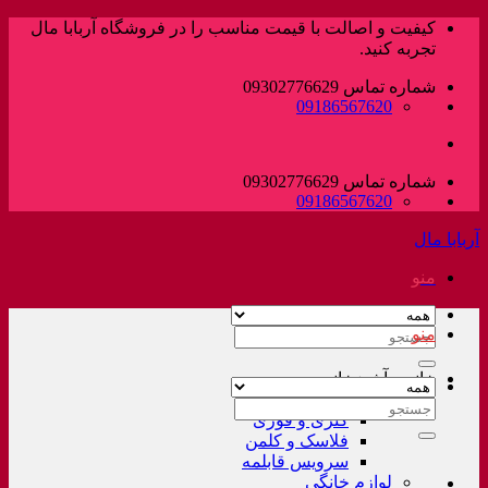
پرش
کیفیت و اصالت با قیمت مناسب را در فروشگاه آربابا مال
به
تجربه کنید.
محتوا
شماره تماس 09302776629
09186567620
شماره تماس 09302776629
09186567620
آربابا مال
منو
منو
جستجو
برای:
خانه و آشپزخانه
لوازم خانگی غیر برقی
جستجو
کتری و قوری
برای:
فلاسک و کلمن
سرویس قابلمه
لوازم خانگی