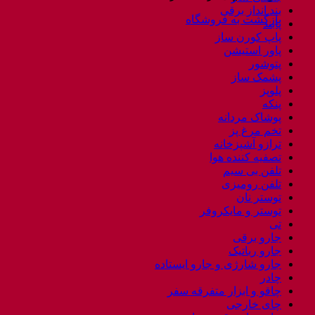
بند انداز برقی
بازگشت به فروشگاه
پابند
پاپ کورن ساز
پاور استیشن
پتوشور
پشمک ساز
پلوپز
پنکه
پوشاک مردانه
تخم مرغ پز
ترازو آشپزخانه
تصفیه کننده هوا
تلفن بی سیم
تلفن رومیزی
توستر نان
توستر و مایکروفر
تی
جارو برقی
جارو رباتیک
جارو شارژی و جارو ایستاده
چادر
چاقو و ابزار متفرقه سفر
چای خارجی