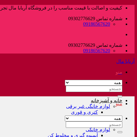
پرش
کیفیت و اصالت با قیمت مناسب را در فروشگاه آربابا مال تجربه
به
شماره تماس 09302776629
محتوا
09186567620
شماره تماس 09302776629
09186567620
آربابا مال
منو
جستجو
برای:
خانه و آشپزخانه
منو
لوازم خانگی غیر برقی
کتری و قوری
فلاسک و کلمن
سرویس قابلمه
جستجو
لوازم خانگی
برای:
آبمیوه گیری و مخلوط کن