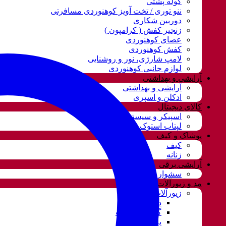
کوله پشتی
ننو توری / تخت آویز کوهنوردی مسافرتی
دوربین شکاری
زنجیر کفش ( کرامپون )
عصای کوهنوردی
کفش کوهنوردی
لامپ شارژی، نور و روشنایی
لوازم جانبی کوهنوردی
آرایشی و بهداشتی
آرایشی و بهداشتی
ادکلن و اسپری
کالای دیجیتال
اسپیکر و سیستم صوتی
لپتاب استوک
پوشاک و کیف
کیف
زنانه
آرایشی برقی
سشوار
مد و زیورآلات
زیورآلات و بدلیجات
دستبند
گردنبند و ست
پابند