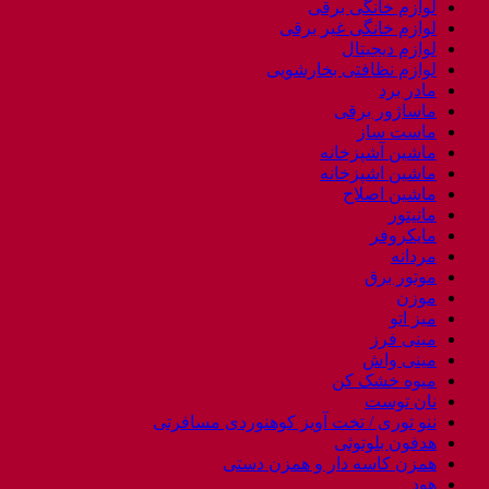
لوازم خانگی برقی
لوازم خانگی غیر برقی
لوازم دیجیتال
لوازم نظافتی بخارشویی
مادر برد
ماساژور برقی
ماست ساز
ماشین آشپزخانه
ماشین اشپزخانه
ماشین اصلاح
مانیتور
مایکروفر
مردانه
موتور برق
موزن
میز اتو
مینی فرز
مینی واش
میوه خشک کن
نان توست
ننو توری / تخت آویز کوهنوردی مسافرتی
هدفون بلوتوثی
همزن کاسه دار و همزن دستی
هود