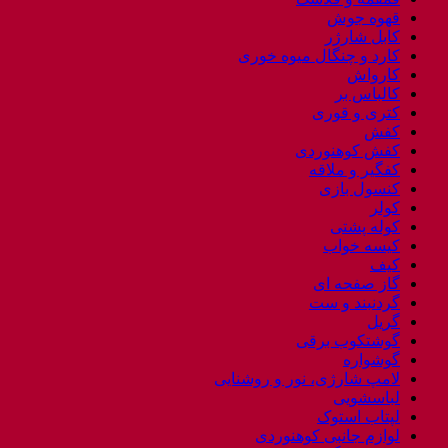
قهوه جوش
کابل شارژر
کارد و چنگال میوه خوری
کارواش
کالباس بر
کتری و قوری
کفش
کفش کوهنوردی
کفگیر و ملاقه
کنسول بازی
کولر
کوله پشتی
کیسه خواب
کیف
گاز صفحه ای
گردنبند و ست
گریل
گوشتکوب برقی
گوشواره
لامپ شارژی، نور و روشنایی
لباسشویی
لپتاب استوک
لوازم جانبی کوهنوردی