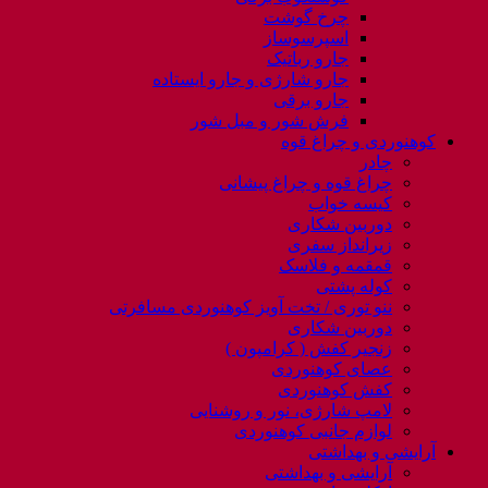
چرخ گوشت
اسپرسوساز
جارو رباتیک
جارو شارژی و جارو ایستاده
جارو برقی
فرش شور و مبل شور
کوهنوردی و چراغ قوه
چادر
چراغ قوه و چراغ پیشانی
کیسه خواب
دوربین شکاری
زیرانداز سفری
قمقمه و فلاسک
کوله پشتی
ننو توری / تخت آویز کوهنوردی مسافرتی
دوربین شکاری
زنجیر کفش ( کرامپون )
عصای کوهنوردی
کفش کوهنوردی
لامپ شارژی، نور و روشنایی
لوازم جانبی کوهنوردی
آرایشی و بهداشتی
آرایشی و بهداشتی