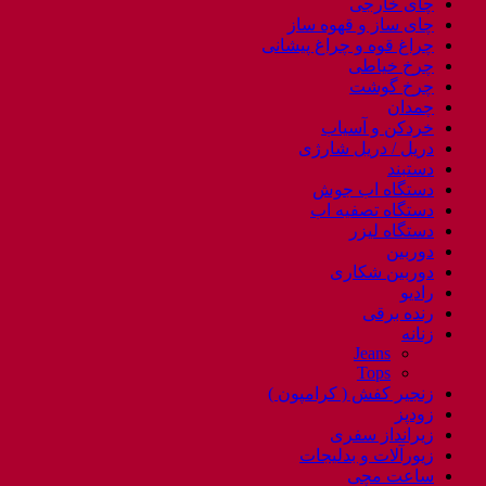
چای خارجی
چای ساز و قهوه ساز
چراغ قوه و چراغ پیشانی
چرخ خیاطی
چرخ گوشت
چمدان
خردکن و آسیاب
دریل / دریل شارژی
دستبند
دستگاه اب جوش
دستگاه تصفیه اب
دستگاه لیزر
دوربین
دوربین شکاری
رادیو
رنده برقی
زنانه
Jeans
Tops
زنجیر کفش ( کرامپون )
زودپز
زیرانداز سفری
زیورآلات و بدلیجات
ساعت مچی