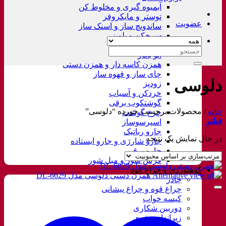
آبمیوه گیری و مخلوط کن
توستر و مایکروفر
عضویت
ساندویچ ساز و اسنک ساز
سرخکن و پلوپز
غذاساز
جستجو
اتو بخار
برای:
همزن کاسه دار و همزن دستی
چای ساز و قهوه ساز
دلوسی
زودپز
خردکن و آسیاب
گوشتکوب برقی
خانه
/
محصولات برچسب خورده “دلوسی”
چرخ گوشت
فیلتر
اسپرسوساز
جارو رباتیک
در حال نمایش یک نتیجه
جارو شارژی و جارو ایستاده
جارو برقی
فرش شور و مبل شور
کوهنوردی و چراغ قوه
چادر
چراغ قوه و چراغ پیشانی
کیسه خواب
دوربین شکاری
زیرانداز سفری