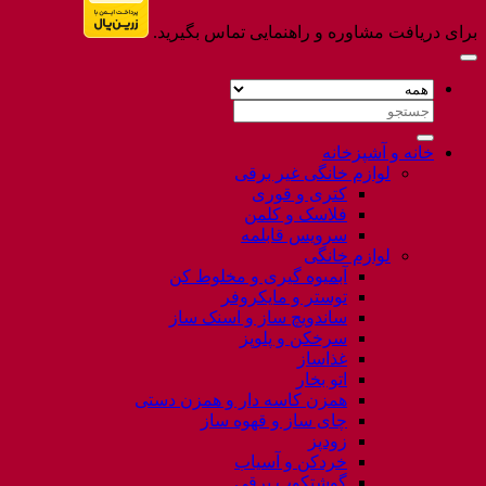
برای دریافت مشاوره و راهنمایی تماس بگیرید.
جستجو
برای:
خانه و آشپزخانه
لوازم خانگی غیر برقی
کتری و قوری
فلاسک و کلمن
سرویس قابلمه
لوازم خانگی
آبمیوه گیری و مخلوط کن
توستر و مایکروفر
ساندویچ ساز و اسنک ساز
سرخکن و پلوپز
غذاساز
اتو بخار
همزن کاسه دار و همزن دستی
چای ساز و قهوه ساز
زودپز
خردکن و آسیاب
گوشتکوب برقی