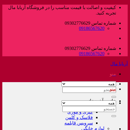
پرش
کیفیت و اصالت با قیمت مناسب را در فروشگاه آربابا مال
به
تجربه کنید.
محتوا
شماره تماس 09302776629
09186567620
شماره تماس 09302776629
09186567620
آربابا مال
منو
منو
جستجو
برای:
خانه و آشپزخانه
لوازم خانگی غیر برقی
جستجو
کتری و قوری
برای:
فلاسک و کلمن
سرویس قابلمه
لوازم خانگی