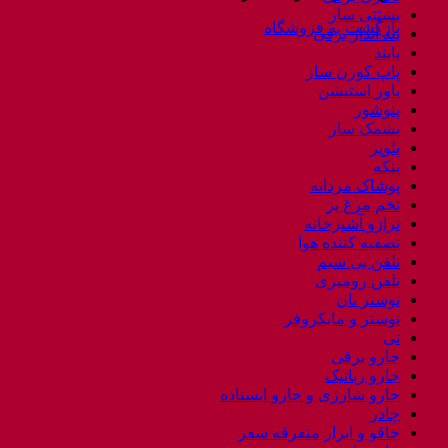
بستنی ساز
بازگشت به فروشگاه
بند انداز برقی
پابند
پاپ کورن ساز
پاور استیشن
پتوشور
پشمک ساز
پلوپز
پنکه
پوشاک مردانه
تخم مرغ پز
ترازو آشپزخانه
تصفیه کننده هوا
تلفن بی سیم
تلفن رومیزی
توستر نان
توستر و مایکروفر
تی
جارو برقی
جارو رباتیک
جارو شارژی و جارو ایستاده
چادر
چاقو و ابزار متفرقه سفر