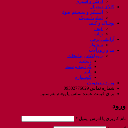
ادکلن و اسپری
کالای دیجیتال
اسپیکر و سیستم صوتی
لپتاب استوک
پوشاک و کیف
کیف
زنانه
آرایشی برقی
سشوار
مد و زیورآلات
زیورآلات و بدلیجات
دستبند
گردنبند و ست
پابند
گوشواره
ورود / عضویت
شماره تماس 09302776629
برای قیمت عمده تماس یا پیغام بفرستین
ورود
الزامی
نام کاربری یا آدرس ایمیل
*