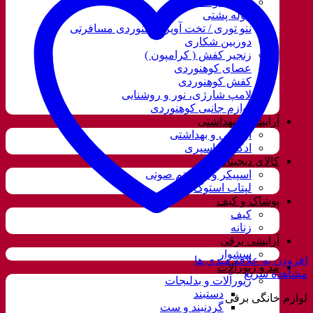
قمقمه و فلاسک
کوله پشتی
ننو توری / تخت آویز کوهنوردی مسافرتی
دوربین شکاری
زنجیر کفش ( کرامپون )
عصای کوهنوردی
کفش کوهنوردی
لامپ شارژی، نور و روشنایی
لوازم جانبی کوهنوردی
آرایشی و بهداشتی
آرایشی و بهداشتی
ادکلن و اسپری
کالای دیجیتال
اسپیکر و سیستم صوتی
لپتاب استوک
پوشاک و کیف
کیف
زنانه
آرایشی برقی
سشوار
افزودن به علاقه مندی ها
مد و زیورآلات
مشاهده سریع
زیورآلات و بدلیجات
دستبند
لوازم خانگی برقی
گردنبند و ست