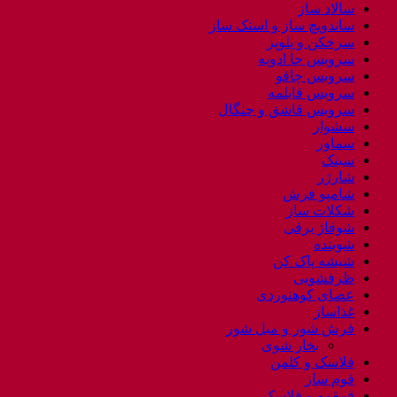
سالاد ساز
ساندویچ ساز و اسنک ساز
سرخکن و پلوپز
سرویس جا ادویه
سرویس چاقو
سرویس قابلمه
سرویس قاشق و چنگال
سشوار
سماور
سینک
شارژر
شامپو فرش
شکلات ساز
شوفاژ برقی
شوینده
شیشه پاک کن
ظرفشویی
عصای کوهنوردی
غذاساز
فرش شور و مبل شور
بخار شوی
فلاسک و کلمن
فوم ساز
قمقمه و فلاسک