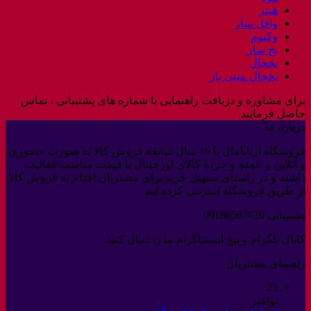
هیتر
وافل ساز
وکیوم
یخ ساز
یخچال
یخچال مینی بار
برای مشاوره و دریافت راهنمایی با شماره های پشتیبانی ، تماس
حاصل فرمایید.
درباره ما
فروشگاه آربابامال با 16 سال سابقه فروش کالا به صورت حضوری
و آنلاین و عمده و خرده کالای اورجینال با قیمت مناسب فعالیت
داشته و در راستای تسهیل خرید برای مشتریان اقدام به فروش کالا
از طریق فروشگاه اینترنتی کرده ایم.
پشتیبانی 09186567620
کانال تلگرام و پیج اینستاگرام ما را دنبال کنید.
راهنمای مشتریان
25
نوامبر