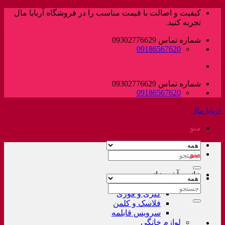
پرش
کیفیت و اصالت با قیمت مناسب را در فروشگاه آربابا مال
به
تجربه کنید.
محتوا
شماره تماس 09302776629
09186567620
شماره تماس 09302776629
09186567620
آربابا مال
منو
منو
جستجو
برای:
خانه و آشپزخانه
لوازم خانگی غیر برقی
جستجو
کتری و قوری
برای:
فلاسک و کلمن
سرویس قابلمه
لوازم خانگی