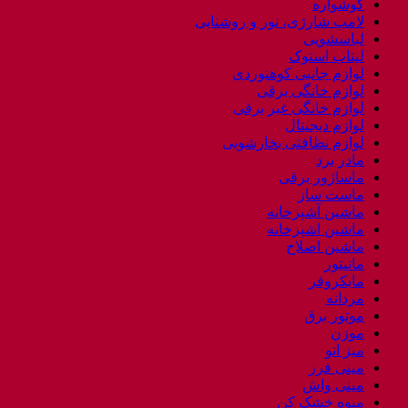
گوشواره
لامپ شارژی، نور و روشنایی
لباسشویی
لپتاب استوک
لوازم جانبی کوهنوردی
لوازم خانگی برقی
لوازم خانگی غیر برقی
لوازم دیجیتال
لوازم نظافتی بخارشویی
مادر برد
ماساژور برقی
ماست ساز
ماشین آشپزخانه
ماشین اشپزخانه
ماشین اصلاح
مانیتور
مایکروفر
مردانه
موتور برق
موزن
میز اتو
مینی فرز
مینی واش
میوه خشک کن