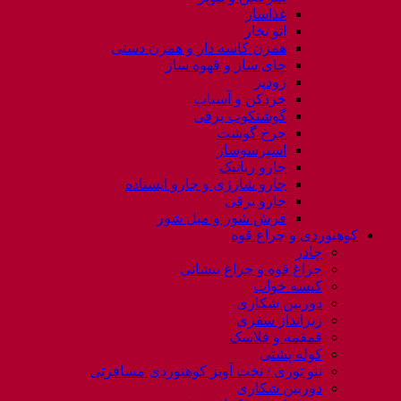
غذاساز
اتو بخار
همزن کاسه دار و همزن دستی
چای ساز و قهوه ساز
زودپز
خردکن و آسیاب
گوشتکوب برقی
چرخ گوشت
اسپرسوساز
جارو رباتیک
جارو شارژی و جارو ایستاده
جارو برقی
فرش شور و مبل شور
کوهنوردی و چراغ قوه
چادر
چراغ قوه و چراغ پیشانی
کیسه خواب
دوربین شکاری
زیرانداز سفری
قمقمه و فلاسک
کوله پشتی
ننو توری / تخت آویز کوهنوردی مسافرتی
دوربین شکاری