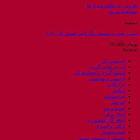
افزودن به علاقه مندی ها
مشاهده سریع
دستبند
ست زنجیر و دستبند رنگ ثابت استیل کد ۱۱۲۰
تومان
745.000
Browse
آب سرد کن
آب مرکبات گیری
آبمیوه گیری و مخلوط کن
آرایشی و بهداشتی
ابزارآلات
اپیلاتور
اتو ایستاده
اتو بخار
اتومو و ویو
اجاق برقی
اجاق گاز کوهنوردی
ادکلن و اسپری
اسپرسوساز
اسپیکر و سیستم صوتی