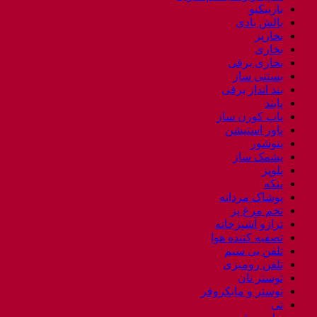
باربیکیو
بالش بادی
بخارپز
بخاری
بخاری برقی
بستنی ساز
بند انداز برقی
پابند
پاپ کورن ساز
پاور استیشن
پتوشور
پشمک ساز
پلوپز
پنکه
پوشاک مردانه
تخم مرغ پز
ترازو آشپزخانه
تصفیه کننده هوا
تلفن بی سیم
تلفن رومیزی
توستر نان
توستر و مایکروفر
تی