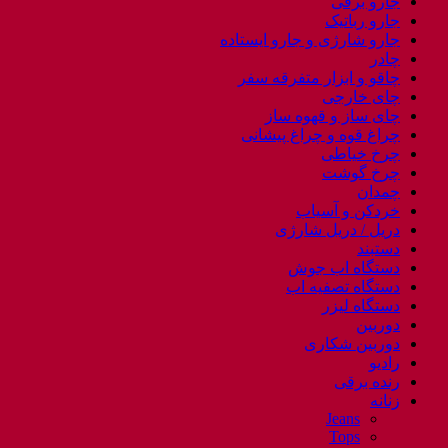
جارو برقی
جارو رباتیک
جارو شارژی و جارو ایستاده
چادر
چاقو و ابزار متفرقه سفر
چای خارجی
چای ساز و قهوه ساز
چراغ قوه و چراغ پیشانی
چرخ خیاطی
چرخ گوشت
چمدان
خردکن و آسیاب
دریل / دریل شارژی
دستبند
دستگاه اب جوش
دستگاه تصفیه اب
دستگاه لیزر
دوربین
دوربین شکاری
رادیو
رنده برقی
زنانه
Jeans
Tops