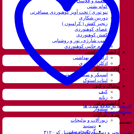
قمقمه و فلاسک
کوله پشتی
ننو توری / تخت آویز کوهنوردی مسافرتی
دوربین شکاری
زنجیر کفش ( کرامپون )
عصای کوهنوردی
کفش کوهنوردی
لامپ شارژی، نور و روشنایی
لوازم جانبی کوهنوردی
آرایشی و بهداشتی
آرایشی و بهداشتی
ادکلن و اسپری
کالای دیجیتال
اسپیکر و سیستم صوتی
لپتاب استوک
پوشاک و کیف
کیف
زنانه
آرایشی برقی
افزودن به علاقه مندی ها
سشوار
مشاهده سریع
مد و زیورآلات
زیورآلات و بدلیجات
دستبند
دستبند
گردنبند و ست
ست زنجیر و دستبند رنگ ثابت استیل کد ۳۱۲۰