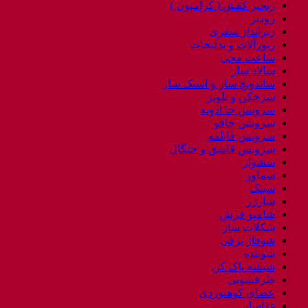
زنجیر کفش ( کرامپون )
زودپز
زیرانداز سفری
زیورآلات و بدلیجات
ساعت مچی
سالاد ساز
ساندویچ ساز و اسنک ساز
سرخکن و پلوپز
سرویس جا ادویه
سرویس چاقو
سرویس قابلمه
سرویس قاشق و چنگال
سشوار
سماور
سینک
شارژر
شامپو فرش
شکلات ساز
شوفاژ برقی
شوینده
شیشه پاک کن
ظرفشویی
عصای کوهنوردی
غذاساز