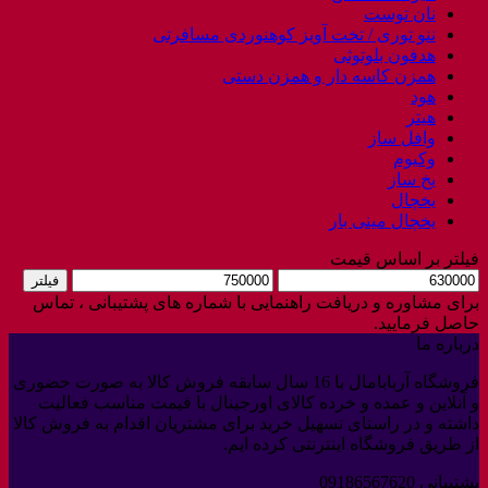
نان توست
ننو توری / تخت آویز کوهنوردی مسافرتی
هدفون بلوتوثی
همزن کاسه دار و همزن دستی
هود
هیتر
وافل ساز
وکیوم
یخ ساز
یخچال
یخچال مینی بار
فیلتر بر اساس قیمت
حداقل
حداکثر
فیلتر
قیمت
قیمت
برای مشاوره و دریافت راهنمایی با شماره های پشتیبانی ، تماس
حاصل فرمایید.
درباره ما
فروشگاه آربابامال با 16 سال سابقه فروش کالا به صورت حضوری
و آنلاین و عمده و خرده کالای اورجینال با قیمت مناسب فعالیت
داشته و در راستای تسهیل خرید برای مشتریان اقدام به فروش کالا
از طریق فروشگاه اینترنتی کرده ایم.
پشتیبانی 09186567620