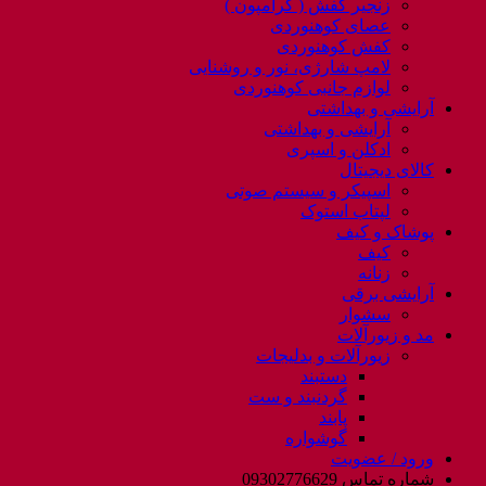
زنجیر کفش ( کرامپون )
عصای کوهنوردی
کفش کوهنوردی
لامپ شارژی، نور و روشنایی
لوازم جانبی کوهنوردی
آرایشی و بهداشتی
آرایشی و بهداشتی
ادکلن و اسپری
کالای دیجیتال
اسپیکر و سیستم صوتی
لپتاب استوک
پوشاک و کیف
کیف
زنانه
آرایشی برقی
سشوار
مد و زیورآلات
زیورآلات و بدلیجات
دستبند
گردنبند و ست
پابند
گوشواره
ورود / عضویت
شماره تماس 09302776629