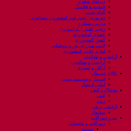
زیرانداز سفری
قمقمه و فلاسک
کوله پشتی
ننو توری / تخت آویز کوهنوردی مسافرتی
دوربین شکاری
زنجیر کفش ( کرامپون )
عصای کوهنوردی
کفش کوهنوردی
لامپ شارژی، نور و روشنایی
لوازم جانبی کوهنوردی
آرایشی و بهداشتی
آرایشی و بهداشتی
ادکلن و اسپری
کالای دیجیتال
اسپیکر و سیستم صوتی
لپتاب استوک
پوشاک و کیف
کیف
زنانه
آرایشی برقی
سشوار
مد و زیورآلات
زیورآلات و بدلیجات
دستبند