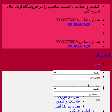
پرش
کیفیت و اصالت با قیمت مناسب را در فروشگاه آربابا مال
به
تجربه کنید.
محتوا
شماره تماس 09302776629
09186567620
شماره تماس 09302776629
09186567620
آربابا مال
منو
منو
جستجو
برای:
خانه و آشپزخانه
لوازم خانگی غیر برقی
جستجو
کتری و قوری
برای:
فلاسک و کلمن
سرویس قابلمه
لوازم خانگی