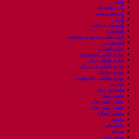
کیف
گاز صفحه ای
گردنبند و ست
گریل
گوشتکوب برقی
گوشواره
لامپ شارژی، نور و روشنایی
لباسشویی
لپتاب استوک
لوازم جانبی کوهنوردی
لوازم خانگی برقی
لوازم خانگی غیر برقی
لوازم دیجیتال
لوازم نظافتی بخارشویی
مادر برد
ماساژور برقی
ماست ساز
ماشین آشپزخانه
ماشین اشپزخانه
ماشین اصلاح
مانیتور
مایکروفر
مردانه
موتور برق