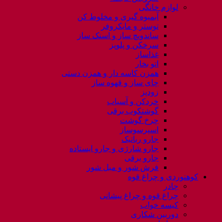
لوازم خانگی
آبمیوه گیری و مخلوط کن
توستر و مایکروفر
ساندویچ ساز و اسنک ساز
سرخکن و پلوپز
غذاساز
اتو بخار
همزن کاسه دار و همزن دستی
چای ساز و قهوه ساز
زودپز
خردکن و آسیاب
گوشتکوب برقی
چرخ گوشت
اسپرسوساز
جارو رباتیک
جارو شارژی و جارو ایستاده
جارو برقی
فرش شور و مبل شور
کوهنوردی و چراغ قوه
چادر
چراغ قوه و چراغ پیشانی
کیسه خواب
دوربین شکاری