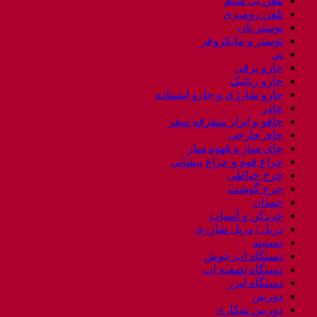
تلفن بی سیم
تلفن رومیزی
توستر نان
توستر و مایکروفر
تی
جارو برقی
جارو رباتیک
جارو شارژی و جارو ایستاده
چادر
چاقو و ابزار متفرقه سفر
چای خارجی
چای ساز و قهوه ساز
چراغ قوه و چراغ پیشانی
چرخ خیاطی
چرخ گوشت
چمدان
خردکن و آسیاب
دریل / دریل شارژی
دستبند
دستگاه اب جوش
دستگاه تصفیه اب
دستگاه لیزر
دوربین
دوربین شکاری