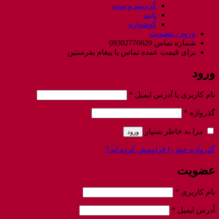
گردنبند و ست
پابند
گوشواره
ورود / عضویت
شماره تماس 09302776629
برای قیمت عمده تماس یا پیغام بفرستین
ورود
الزامی
نام کاربری یا آدرس ایمیل
*
الزامی
گذرواژه
*
مرا به خاطر بسپار
ورود
گذرواژه خود را فراموش کرده اید؟
عضویت
الزامی
نام کاربری
*
الزامی
آدرس ایمیل
*