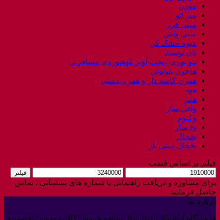
موزن
میز اتو
مینی فرز
مینی واش
میوه خشک کن
نان توست
ننو توری / تخت آویز کوهنوردی مسافرتی
هدفون بلوتوثی
همزن کاسه دار و همزن دستی
هود
هیتر
وافل ساز
وکیوم
یخ ساز
یخچال
یخچال مینی بار
فیلتر بر اساس قیمت
حداقل
حداکثر
فیلتر
قیمت
قیمت
برای مشاوره و دریافت راهنمایی با شماره های پشتیبانی ، تماس
حاصل فرمایید.
درباره ما
فروشگاه آربابامال با 16 سال سابقه فروش کالا به صورت حضوری