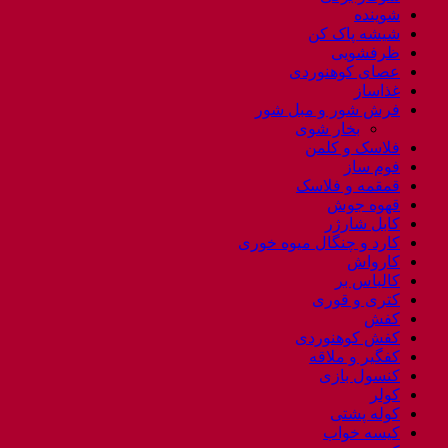
شوینده
شیشه پاک کن
ظرفشویی
عصای کوهنوردی
غذاساز
فرش شور و مبل شور
بخار شوی
فلاسک و کلمن
فوم ساز
قمقمه و فلاسک
قهوه جوش
کابل شارژر
کارد و چنگال میوه خوری
کارواش
کالباس بر
کتری و قوری
کفش
کفش کوهنوردی
کفگیر و ملاقه
کنسول بازی
کولر
کوله پشتی
کیسه خواب