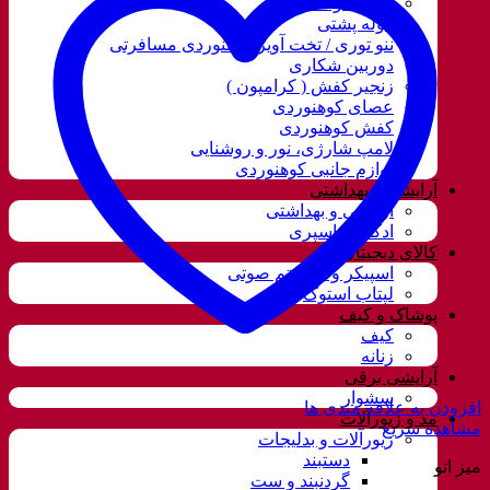
قمقمه و فلاسک
کوله پشتی
ننو توری / تخت آویز کوهنوردی مسافرتی
دوربین شکاری
زنجیر کفش ( کرامپون )
عصای کوهنوردی
کفش کوهنوردی
لامپ شارژی، نور و روشنایی
لوازم جانبی کوهنوردی
آرایشی و بهداشتی
آرایشی و بهداشتی
ادکلن و اسپری
کالای دیجیتال
اسپیکر و سیستم صوتی
لپتاب استوک
پوشاک و کیف
کیف
زنانه
آرایشی برقی
سشوار
افزودن به علاقه مندی ها
مد و زیورآلات
مشاهده سریع
زیورآلات و بدلیجات
دستبند
میز اتو
گردنبند و ست