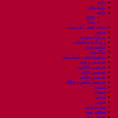
رادیو
رنده برقی
زنانه
Jeans
Tops
زنجیر کفش ( کرامپون )
زودپز
زیرانداز سفری
زیورآلات و بدلیجات
ساعت مچی
سالاد ساز
ساندویچ ساز و اسنک ساز
سرخکن و پلوپز
سرویس جا ادویه
سرویس چاقو
سرویس قابلمه
سرویس قاشق و چنگال
سشوار
سماور
سینک
شارژر
شامپو فرش
شکلات ساز
شوفاژ برقی