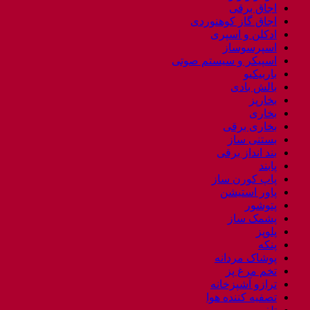
اجاق برقی
اجاق گاز کوهنوردی
ادکلن و اسپری
اسپرسوساز
اسپیکر و سیستم صوتی
باربیکیو
بالش بادی
بخارپز
بخاری
بخاری برقی
بستنی ساز
بند انداز برقی
پابند
پاپ کورن ساز
پاور استیشن
پتوشور
پشمک ساز
پلوپز
پنکه
پوشاک مردانه
تخم مرغ پز
ترازو آشپزخانه
تصفیه کننده هوا