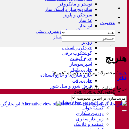
توستر و مایکروفر
ساندویچ ساز و اسنک ساز
سرخکن و پلوپز
غذاساز
عضویت
اتو بخار
همزن کاسه دار و همزن دستی
چای ساز و قهوه ساز
جستجو
زودپز
برای:
خردکن و آسیاب
گوشتکوب برقی
هنریج
چرخ گوشت
اسپرسوساز
جارو رباتیک
خانه
/
محصولات برچسب خورده “هنریج”
جارو شارژی و جارو ایستاده
فیلتر
جارو برقی
فرش شور و مبل شور
در حال نمایش یک نتیجه
کوهنوردی و چراغ قوه
چادر
چراغ قوه و چراغ پیشانی
کیسه خواب
دوربین شکاری
زیرانداز سفری
قمقمه و فلاسک