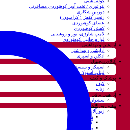
کوله پشتی
ننو توری / تخت آویز کوهنوردی مسافرتی
دوربین شکاری
زنجیر کفش ( کرامپون )
عصای کوهنوردی
کفش کوهنوردی
لامپ شارژی، نور و روشنایی
لوازم جانبی کوهنوردی
آرایشی و بهداشتی
آرایشی و بهداشتی
ادکلن و اسپری
کالای دیجیتال
اسپیکر و سیستم صوتی
لپتاب استوک
پوشاک و کیف
کیف
زنانه
آرایشی برقی
سشوار
مد و زیورآلات
زیورآلات و بدلیجات
دستبند
گردنبند و ست
پابند