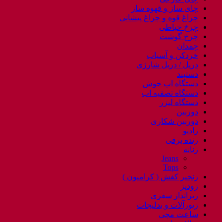
چای ساز و قهوه ساز
چراغ قوه و چراغ پیشانی
چرخ خیاطی
چرخ گوشت
چمدان
خردکن و آسیاب
دریل / دریل شارژی
دستبند
دستگاه اب جوش
دستگاه تصفیه اب
دستگاه لیزر
دوربین
دوربین شکاری
رادیو
رنده برقی
زنانه
Jeans
Tops
زنجیر کفش ( کرامپون )
زودپز
زیرانداز سفری
زیورآلات و بدلیجات
ساعت مچی