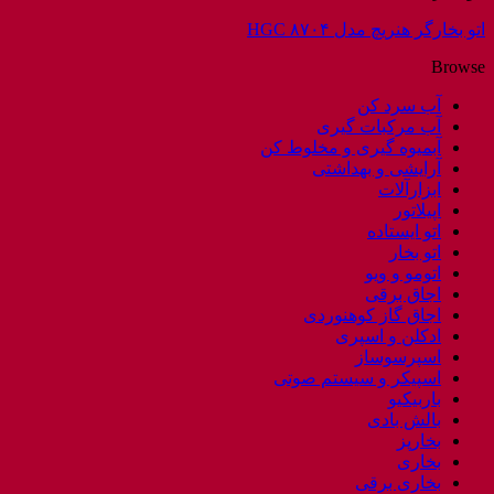
اتو بخارگر هنریچ مدل HGC ۸۷۰۴
Browse
آب سرد کن
آب مرکبات گیری
آبمیوه گیری و مخلوط کن
آرایشی و بهداشتی
ابزارآلات
اپیلاتور
اتو ایستاده
اتو بخار
اتومو و ویو
اجاق برقی
اجاق گاز کوهنوردی
ادکلن و اسپری
اسپرسوساز
اسپیکر و سیستم صوتی
باربیکیو
بالش بادی
بخارپز
بخاری
بخاری برقی