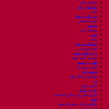
بستنی ساز
بند انداز برقی
پابند
پاپ کورن ساز
پاور استیشن
پتوشور
پشمک ساز
پلوپز
پنکه
پوشاک مردانه
تخم مرغ پز
ترازو آشپزخانه
تصفیه کننده هوا
تلفن بی سیم
تلفن رومیزی
توستر نان
توستر و مایکروفر
تی
جارو برقی
جارو رباتیک
جارو شارژی و جارو ایستاده
چادر
چاقو و ابزار متفرقه سفر
چای خارجی