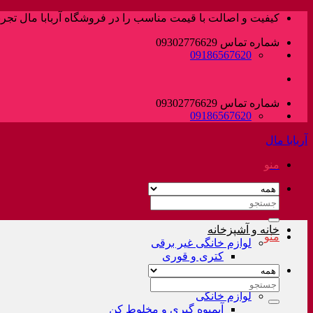
پرش
کیفیت و اصالت با قیمت مناسب را در فروشگاه آربابا مال تجربه
به
شماره تماس 09302776629
محتوا
09186567620
شماره تماس 09302776629
09186567620
آربابا مال
منو
جستجو
برای:
خانه و آشپزخانه
منو
لوازم خانگی غیر برقی
کتری و قوری
فلاسک و کلمن
سرویس قابلمه
جستجو
لوازم خانگی
برای:
آبمیوه گیری و مخلوط کن