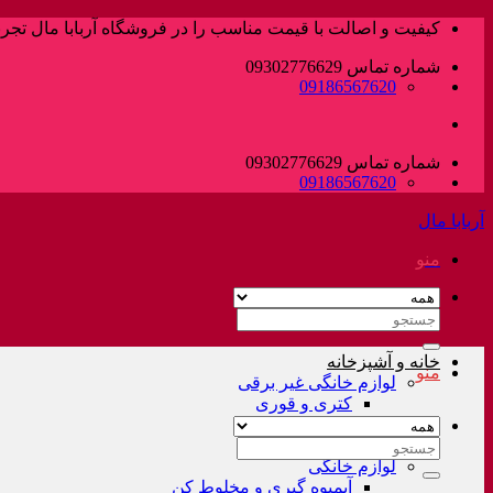
پرش
کیفیت و اصالت با قیمت مناسب را در فروشگاه آربابا مال تجربه
به
شماره تماس 09302776629
محتوا
09186567620
شماره تماس 09302776629
09186567620
آربابا مال
منو
جستجو
برای:
خانه و آشپزخانه
منو
لوازم خانگی غیر برقی
کتری و قوری
فلاسک و کلمن
سرویس قابلمه
جستجو
لوازم خانگی
برای:
آبمیوه گیری و مخلوط کن