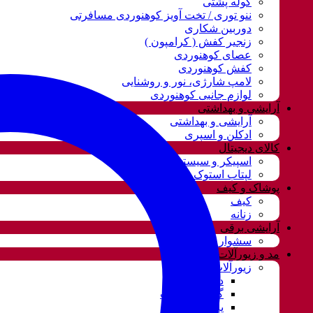
کوله پشتی
ننو توری / تخت آویز کوهنوردی مسافرتی
دوربین شکاری
زنجیر کفش ( کرامپون )
عصای کوهنوردی
کفش کوهنوردی
لامپ شارژی، نور و روشنایی
لوازم جانبی کوهنوردی
آرایشی و بهداشتی
آرایشی و بهداشتی
ادکلن و اسپری
کالای دیجیتال
اسپیکر و سیستم صوتی
لپتاب استوک
پوشاک و کیف
کیف
زنانه
آرایشی برقی
سشوار
مد و زیورآلات
زیورآلات و بدلیجات
دستبند
گردنبند و ست
پابند