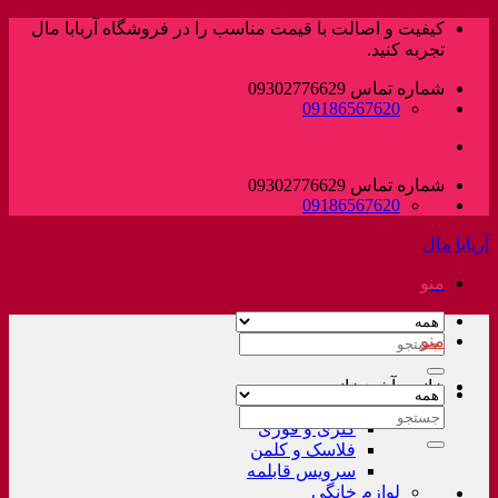
پرش
کیفیت و اصالت با قیمت مناسب را در فروشگاه آربابا مال
به
تجربه کنید.
محتوا
شماره تماس 09302776629
09186567620
شماره تماس 09302776629
09186567620
آربابا مال
منو
منو
جستجو
برای:
خانه و آشپزخانه
لوازم خانگی غیر برقی
جستجو
کتری و قوری
برای:
فلاسک و کلمن
سرویس قابلمه
لوازم خانگی