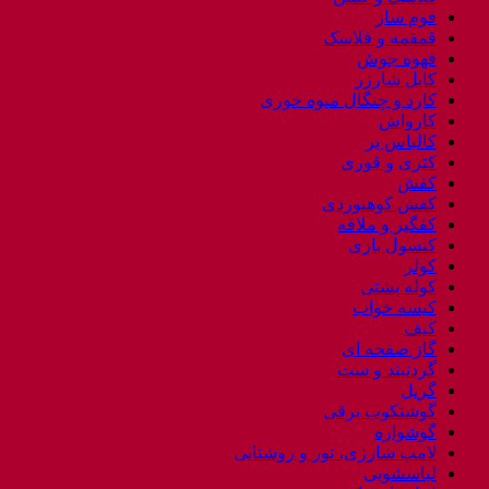
فوم ساز
قمقمه و فلاسک
قهوه جوش
کابل شارژر
کارد و چنگال میوه خوری
کارواش
کالباس بر
کتری و قوری
کفش
کفش کوهنوردی
کفگیر و ملاقه
کنسول بازی
کولر
کوله پشتی
کیسه خواب
کیف
گاز صفحه ای
گردنبند و ست
گریل
گوشتکوب برقی
گوشواره
لامپ شارژی، نور و روشنایی
لباسشویی