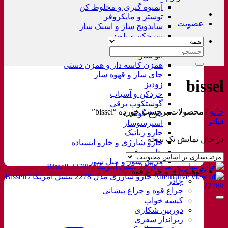
آبمیوه گیری و مخلوط کن
توستر و مایکروفر
عضویت
ساندویچ ساز و اسنک ساز
سرخکن و پلوپز
غذاساز
جستجو
اتو بخار
برای:
همزن کاسه دار و همزن دستی
چای ساز و قهوه ساز
bissel
زودپز
خردکن و آسیاب
گوشتکوب برقی
خانه
/
محصولات برچسب خورده “bissel”
چرخ گوشت
فیلتر
اسپرسوساز
جارو رباتیک
در حال نمایش یک نتیجه
جارو شارژی و جارو ایستاده
جارو برقی
فرش شور و مبل شور
کوهنوردی و چراغ قوه
چادر
چراغ قوه و چراغ پیشانی
کیسه خواب
دوربین شکاری
زیرانداز سفری