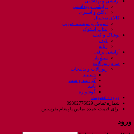
آرایشی و بهداشتی
آرایشی و بهداشتی
ادکلن و اسپری
کالای دیجیتال
اسپیکر و سیستم صوتی
لپتاب استوک
پوشاک و کیف
کیف
زنانه
آرایشی برقی
سشوار
مد و زیورآلات
زیورآلات و بدلیجات
دستبند
گردنبند و ست
پابند
گوشواره
ورود / عضویت
شماره تماس 09302776629
برای قیمت عمده تماس یا پیغام بفرستین
ورود