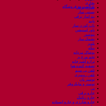
بخاری
بازگشت به فروشگاه
بخاری برقی
بستنی ساز
بند انداز برقی
پابند
پاپ کورن ساز
پاور استیشن
پتوشور
پشمک ساز
پلوپز
پنکه
پوشاک مردانه
تخم مرغ پز
ترازو آشپزخانه
تصفیه کننده هوا
تلفن بی سیم
تلفن رومیزی
توستر نان
توستر و مایکروفر
تی
جارو برقی
جارو رباتیک
جارو شارژی و جارو ایستاده