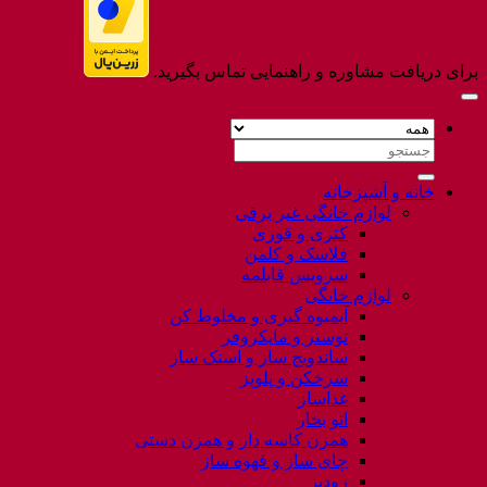
برای دریافت مشاوره و راهنمایی تماس بگیرید.
جستجو
برای:
خانه و آشپزخانه
لوازم خانگی غیر برقی
کتری و قوری
فلاسک و کلمن
سرویس قابلمه
لوازم خانگی
آبمیوه گیری و مخلوط کن
توستر و مایکروفر
ساندویچ ساز و اسنک ساز
سرخکن و پلوپز
غذاساز
اتو بخار
همزن کاسه دار و همزن دستی
چای ساز و قهوه ساز
زودپز