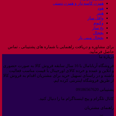
همزن کاسه دار و همزن دستی
هود
هیتر
وافل ساز
وکیوم
یخ ساز
یخچال
یخچال مینی بار
برای مشاوره و دریافت راهنمایی با شماره های پشتیبانی ، تماس
حاصل فرمایید.
درباره ما
فروشگاه آربابامال با 16 سال سابقه فروش کالا به صورت حضوری
و آنلاین و عمده و خرده کالای اورجینال با قیمت مناسب فعالیت
داشته و در راستای تسهیل خرید برای مشتریان اقدام به فروش کالا
از طریق فروشگاه اینترنتی کرده ایم.
پشتیبانی 09186567620
کانال تلگرام و پیج اینستاگرام ما را دنبال کنید.
راهنمای مشتریان