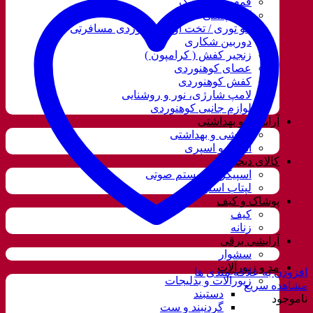
قمقمه و فلاسک
کوله پشتی
ننو توری / تخت آویز کوهنوردی مسافرتی
دوربین شکاری
زنجیر کفش ( کرامپون )
عصای کوهنوردی
کفش کوهنوردی
لامپ شارژی، نور و روشنایی
لوازم جانبی کوهنوردی
آرایشی و بهداشتی
آرایشی و بهداشتی
ادکلن و اسپری
کالای دیجیتال
اسپیکر و سیستم صوتی
لپتاب استوک
پوشاک و کیف
کیف
زنانه
آرایشی برقی
سشوار
مد و زیورآلات
افزودن به علاقه مندی ها
زیورآلات و بدلیجات
مشاهده سریع
دستبند
ناموجود
گردنبند و ست