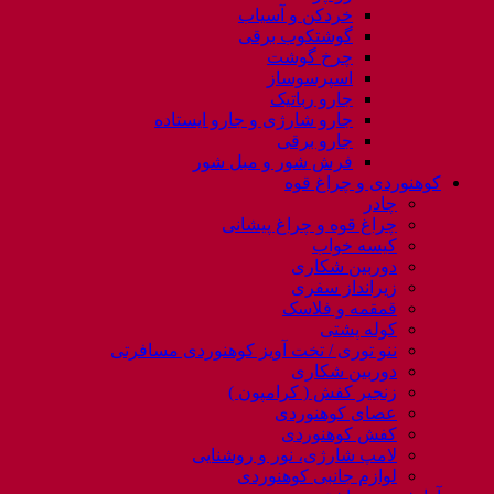
خردکن و آسیاب
گوشتکوب برقی
چرخ گوشت
اسپرسوساز
جارو رباتیک
جارو شارژی و جارو ایستاده
جارو برقی
فرش شور و مبل شور
کوهنوردی و چراغ قوه
چادر
چراغ قوه و چراغ پیشانی
کیسه خواب
دوربین شکاری
زیرانداز سفری
قمقمه و فلاسک
کوله پشتی
ننو توری / تخت آویز کوهنوردی مسافرتی
دوربین شکاری
زنجیر کفش ( کرامپون )
عصای کوهنوردی
کفش کوهنوردی
لامپ شارژی، نور و روشنایی
لوازم جانبی کوهنوردی