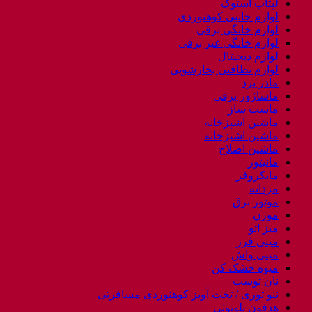
لپتاب استوک
لوازم جانبی کوهنوردی
لوازم خانگی برقی
لوازم خانگی غیر برقی
لوازم دیجیتال
لوازم نظافتی بخارشویی
مادر برد
ماساژور برقی
ماست ساز
ماشین آشپزخانه
ماشین اشپزخانه
ماشین اصلاح
مانیتور
مایکروفر
مردانه
موتور برق
موزن
میز اتو
مینی فرز
مینی واش
میوه خشک کن
نان توست
ننو توری / تخت آویز کوهنوردی مسافرتی
هدفون بلوتوثی