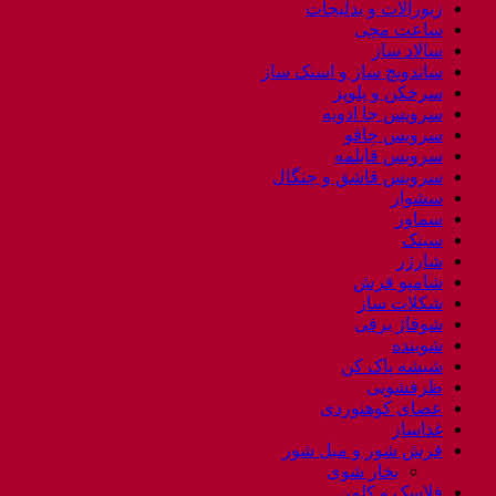
زیورآلات و بدلیجات
ساعت مچی
سالاد ساز
ساندویچ ساز و اسنک ساز
سرخکن و پلوپز
سرویس جا ادویه
سرویس چاقو
سرویس قابلمه
سرویس قاشق و چنگال
سشوار
سماور
سینک
شارژر
شامپو فرش
شکلات ساز
شوفاژ برقی
شوینده
شیشه پاک کن
ظرفشویی
عصای کوهنوردی
غذاساز
فرش شور و مبل شور
بخار شوی
فلاسک و کلمن