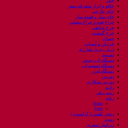
چادر
چاقو و ابزار متفرقه سفر
چای خارجی
چای ساز و قهوه ساز
چراغ قوه و چراغ پیشانی
چرخ خیاطی
چرخ گوشت
چمدان
خردکن و آسیاب
دریل / دریل شارژی
دستبند
دستگاه اب جوش
دستگاه تصفیه اب
دستگاه لیزر
دوربین
دوربین شکاری
رادیو
رنده برقی
زنانه
Jeans
Tops
زنجیر کفش ( کرامپون )
زودپز
زیرانداز سفری