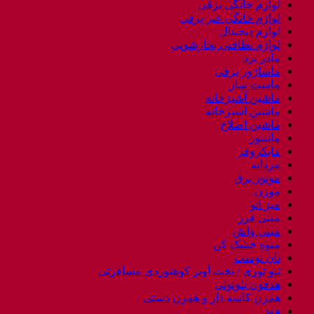
لوازم خانگی برقی
لوازم خانگی غیر برقی
لوازم دیجیتال
لوازم نظافتی بخارشویی
مادر برد
ماساژور برقی
ماست ساز
ماشین آشپزخانه
ماشین اشپزخانه
ماشین اصلاح
مانیتور
مایکروفر
مردانه
موتور برق
موزن
میز اتو
مینی فرز
مینی واش
میوه خشک کن
نان توست
ننو توری / تخت آویز کوهنوردی مسافرتی
هدفون بلوتوثی
همزن کاسه دار و همزن دستی
هود