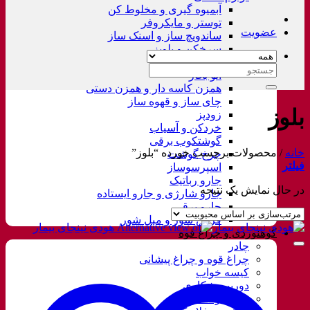
آبمیوه گیری و مخلوط کن
توستر و مایکروفر
عضویت
ساندویچ ساز و اسنک ساز
سرخکن و پلوپز
غذاساز
جستجو
اتو بخار
برای:
همزن کاسه دار و همزن دستی
چای ساز و قهوه ساز
بلوز
زودپز
خردکن و آسیاب
گوشتکوب برقی
خانه
/
محصولات برچسب خورده “بلوز”
چرخ گوشت
فیلتر
اسپرسوساز
جارو رباتیک
در حال نمایش یک نتیجه
جارو شارژی و جارو ایستاده
جارو برقی
فرش شور و مبل شور
کوهنوردی و چراغ قوه
چادر
چراغ قوه و چراغ پیشانی
کیسه خواب
دوربین شکاری
زیرانداز سفری