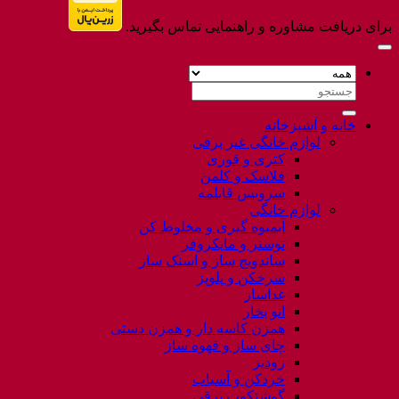
برای دریافت مشاوره و راهنمایی تماس بگیرید.
جستجو
برای:
خانه و آشپزخانه
لوازم خانگی غیر برقی
کتری و قوری
فلاسک و کلمن
سرویس قابلمه
لوازم خانگی
آبمیوه گیری و مخلوط کن
توستر و مایکروفر
ساندویچ ساز و اسنک ساز
سرخکن و پلوپز
غذاساز
اتو بخار
همزن کاسه دار و همزن دستی
چای ساز و قهوه ساز
زودپز
خردکن و آسیاب
گوشتکوب برقی