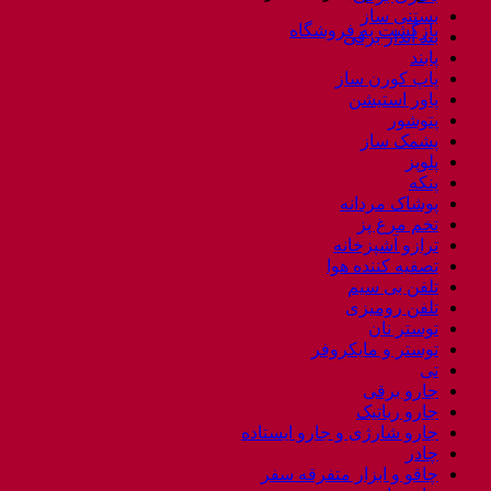
بستنی ساز
بازگشت به فروشگاه
بند انداز برقی
پابند
پاپ کورن ساز
پاور استیشن
پتوشور
پشمک ساز
پلوپز
پنکه
پوشاک مردانه
تخم مرغ پز
ترازو آشپزخانه
تصفیه کننده هوا
تلفن بی سیم
تلفن رومیزی
توستر نان
توستر و مایکروفر
تی
جارو برقی
جارو رباتیک
جارو شارژی و جارو ایستاده
چادر
چاقو و ابزار متفرقه سفر