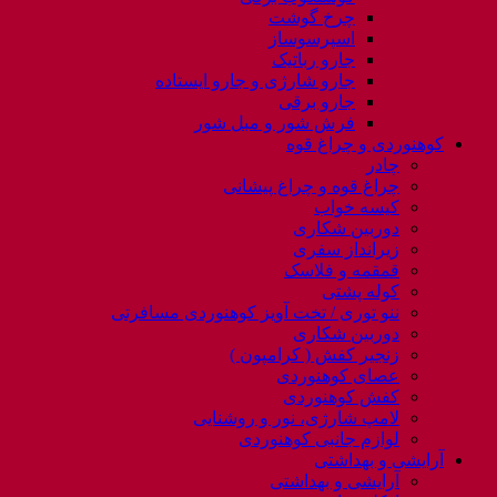
چرخ گوشت
اسپرسوساز
جارو رباتیک
جارو شارژی و جارو ایستاده
جارو برقی
فرش شور و مبل شور
کوهنوردی و چراغ قوه
چادر
چراغ قوه و چراغ پیشانی
کیسه خواب
دوربین شکاری
زیرانداز سفری
قمقمه و فلاسک
کوله پشتی
ننو توری / تخت آویز کوهنوردی مسافرتی
دوربین شکاری
زنجیر کفش ( کرامپون )
عصای کوهنوردی
کفش کوهنوردی
لامپ شارژی، نور و روشنایی
لوازم جانبی کوهنوردی
آرایشی و بهداشتی
آرایشی و بهداشتی