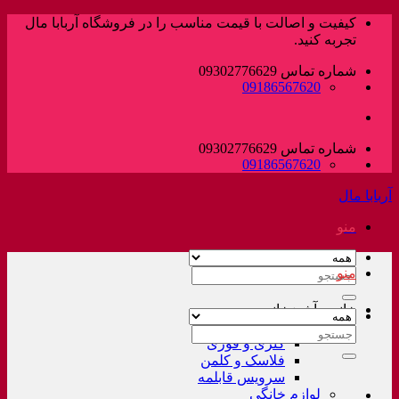
پرش
کیفیت و اصالت با قیمت مناسب را در فروشگاه آربابا مال
به
تجربه کنید.
محتوا
شماره تماس 09302776629
09186567620
شماره تماس 09302776629
09186567620
آربابا مال
منو
منو
جستجو
برای:
خانه و آشپزخانه
لوازم خانگی غیر برقی
جستجو
کتری و قوری
برای:
فلاسک و کلمن
سرویس قابلمه
لوازم خانگی