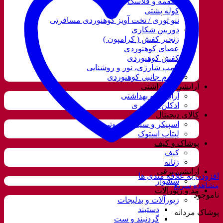
قمقمه و فلاسک
کوله پشتی
ننو توری / تخت آویز کوهنوردی مسافرتی
دوربین شکاری
زنجیر کفش ( کرامپون )
عصای کوهنوردی
کفش کوهنوردی
لامپ شارژی، نور و روشنایی
لوازم جانبی کوهنوردی
آرایشی و بهداشتی
آرایشی و بهداشتی
ادکلن و اسپری
کالای دیجیتال
اسپیکر و سیستم صوتی
لپتاب استوک
پوشاک و کیف
کیف
زنانه
آرایشی برقی
افزودن به علاقه مندی ها
سشوار
مشاهده سریع
مد و زیورآلات
ناموجود
زیورآلات و بدلیجات
دستبند
پوشاک مردانه
گردنبند و ست