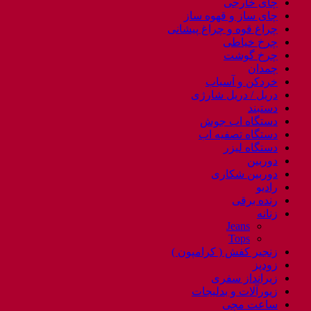
چای خارجی
چای ساز و قهوه ساز
چراغ قوه و چراغ پیشانی
چرخ خیاطی
چرخ گوشت
چمدان
خردکن و آسیاب
دریل / دریل شارژی
دستبند
دستگاه اب جوش
دستگاه تصفیه اب
دستگاه لیزر
دوربین
دوربین شکاری
رادیو
رنده برقی
زنانه
Jeans
Tops
زنجیر کفش ( کرامپون )
زودپز
زیرانداز سفری
زیورآلات و بدلیجات
ساعت مچی