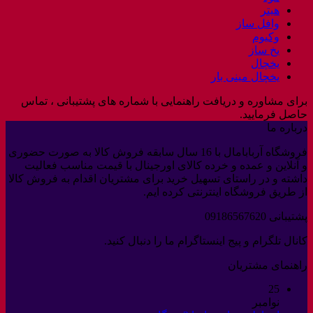
هیتر
وافل ساز
وکیوم
یخ ساز
یخچال
یخچال مینی بار
برای مشاوره و دریافت راهنمایی با شماره های پشتیبانی ، تماس
حاصل فرمایید.
درباره ما
فروشگاه آربابامال با 16 سال سابقه فروش کالا به صورت حضوری
و آنلاین و عمده و خرده کالای اورجینال با قیمت مناسب فعالیت
داشته و در راستای تسهیل خرید برای مشتریان اقدام به فروش کالا
از طریق فروشگاه اینترنتی کرده ایم.
پشتیبانی 09186567620
کانال تلگرام و پیج اینستاگرام ما را دنبال کنید.
راهنمای مشتریان
25
نوامبر