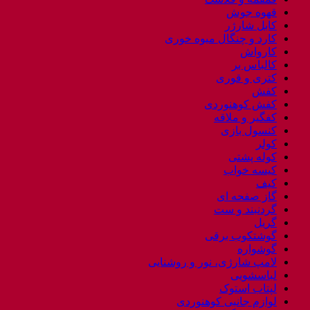
قهوه جوش
کابل شارژر
کارد و چنگال میوه خوری
کارواش
کالباس بر
کتری و قوری
کفش
کفش کوهنوردی
کفگیر و ملاقه
کنسول بازی
کولر
کوله پشتی
کیسه خواب
کیف
گاز صفحه ای
گردنبند و ست
گریل
گوشتکوب برقی
گوشواره
لامپ شارژی، نور و روشنایی
لباسشویی
لپتاب استوک
لوازم جانبی کوهنوردی