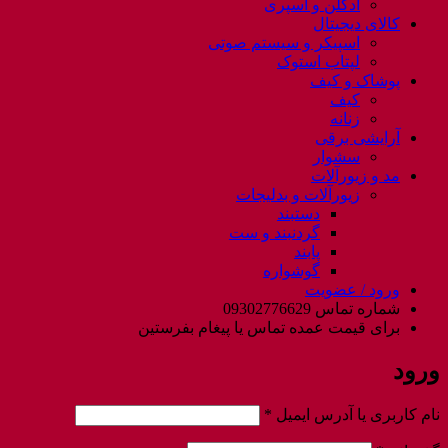
ادکلن و اسپری
کالای دیجیتال
اسپیکر و سیستم صوتی
لپتاب استوک
پوشاک و کیف
کیف
زنانه
آرایشی برقی
سشوار
مد و زیورآلات
زیورآلات و بدلیجات
دستبند
گردنبند و ست
پابند
گوشواره
ورود / عضویت
شماره تماس 09302776629
برای قیمت عمده تماس یا پیغام بفرستین
ورود
الزامی
نام کاربری یا آدرس ایمیل
*