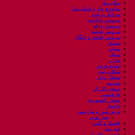
سالاد ساز
ساندویچ ساز و اسنک ساز
سرخکن و پلوپز
سرویس جا ادویه
سرویس چاقو
سرویس قابلمه
سرویس قاشق و چنگال
سشوار
سماور
سینک
شارژر
شامپو فرش
شکلات ساز
شوفاژ برقی
شوینده
شیشه پاک کن
ظرفشویی
عصای کوهنوردی
غذاساز
فرش شور و مبل شور
بخار شوی
فلاسک و کلمن
فوم ساز
قمقمه و فلاسک