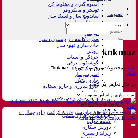
آبمیوه گیری و مخلوط کن
توستر و مایکروفر
عضویت
ساندویچ ساز و اسنک ساز
سرخکن و پلوپز
غذاساز
جستجو
اتو بخار
برای:
همزن کاسه دار و همزن دستی
چای ساز و قهوه ساز
kokmaz
زودپز
خردکن و آسیاب
گوشتکوب برقی
خانه
/
محصولات برچسب خورده “kokmaz”
چرخ گوشت
فیلتر
اسپرسوساز
جارو رباتیک
در حال نمایش یک نتیجه
جارو شارژی و جارو ایستاده
جارو برقی
فرش شور و مبل شور
کوهنوردی و چراغ قوه
چادر
چراغ قوه و چراغ پیشانی
کیسه خواب
دوربین شکاری
زیرانداز سفری