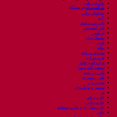
بخاری برقی
بازگشت به فروشگاه
بستنی ساز
بند انداز برقی
پابند
پاپ کورن ساز
پاور استیشن
پتوشور
پشمک ساز
پلوپز
پنکه
پوشاک مردانه
تخم مرغ پز
ترازو آشپزخانه
تصفیه کننده هوا
تلفن بی سیم
تلفن رومیزی
توستر نان
توستر و مایکروفر
تی
جارو برقی
جارو رباتیک
جارو شارژی و جارو ایستاده
چادر