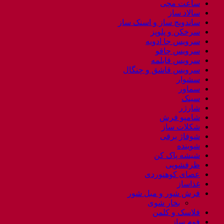
ساعت مچی
سالاد ساز
ساندویچ ساز و اسنک ساز
سرخکن و پلوپز
سرویس جا ادویه
سرویس چاقو
سرویس قابلمه
سرویس قاشق و چنگال
سشوار
سماور
سینک
شارژر
شامپو فرش
شکلات ساز
شوفاژ برقی
شوینده
شیشه پاک کن
ظرفشویی
عصای کوهنوردی
غذاساز
فرش شور و مبل شور
بخار شوی
فلاسک و کلمن
فوم ساز