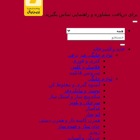
برای دریافت مشاوره و راهنمایی تماس بگیرید.
جستجو
برای:
خانه و آشپزخانه
لوازم خانگی غیر برقی
کتری و قوری
فلاسک و کلمن
سرویس قابلمه
لوازم خانگی
آبمیوه گیری و مخلوط کن
توستر و مایکروفر
ساندویچ ساز و اسنک ساز
سرخکن و پلوپز
غذاساز
اتو بخار
همزن کاسه دار و همزن دستی
چای ساز و قهوه ساز
زودپز
خردکن و آسیاب