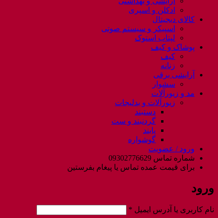
آرایشی و بهداشتی
ادکلن و اسپری
کالای دیجیتال
اسپیکر و سیستم صوتی
لپتاب استوک
پوشاک و کیف
کیف
زنانه
آرایشی برقی
سشوار
مد و زیورآلات
زیورآلات و بدلیجات
دستبند
گردنبند و ست
پابند
گوشواره
ورود / عضویت
شماره تماس 09302776629
برای قیمت عمده تماس یا پیغام بفرستین
ورود
الزامی
نام کاربری یا آدرس ایمیل
*