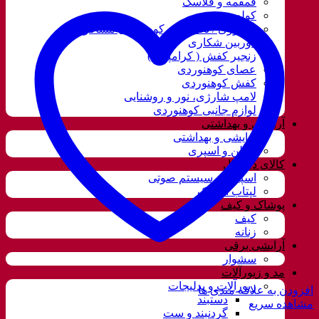
قمقمه و فلاسک
کوله پشتی
ننو توری / تخت آویز کوهنوردی مسافرتی
دوربین شکاری
زنجیر کفش ( کرامپون )
عصای کوهنوردی
کفش کوهنوردی
لامپ شارژی، نور و روشنایی
لوازم جانبی کوهنوردی
آرایشی و بهداشتی
آرایشی و بهداشتی
ادکلن و اسپری
کالای دیجیتال
اسپیکر و سیستم صوتی
لپتاب استوک
پوشاک و کیف
کیف
زنانه
آرایشی برقی
سشوار
مد و زیورآلات
زیورآلات و بدلیجات
افزودن به علاقه مندی ها
دستبند
مشاهده سریع
گردنبند و ست