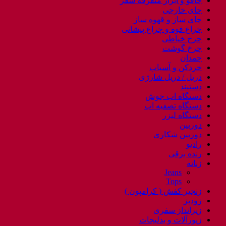
چاقو و ابزار متفرقه سفر
چای خارجی
چای ساز و قهوه ساز
چراغ قوه و چراغ پیشانی
چرخ خیاطی
چرخ گوشت
چمدان
خردکن و آسیاب
دریل / دریل شارژی
دستبند
دستگاه اب جوش
دستگاه تصفیه اب
دستگاه لیزر
دوربین
دوربین شکاری
رادیو
رنده برقی
زنانه
Jeans
Tops
زنجیر کفش ( کرامپون )
زودپز
زیرانداز سفری
زیورآلات و بدلیجات