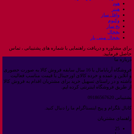
هود
هیتر
وافل ساز
وکیوم
یخ ساز
یخچال
یخچال مینی بار
برای مشاوره و دریافت راهنمایی با شماره های پشتیبانی ، تماس
حاصل فرمایید.
درباره ما
فروشگاه آربابامال با 16 سال سابقه فروش کالا به صورت حضوری
و آنلاین و عمده و خرده کالای اورجینال با قیمت مناسب فعالیت
داشته و در راستای تسهیل خرید برای مشتریان اقدام به فروش کالا
از طریق فروشگاه اینترنتی کرده ایم.
پشتیبانی 09186567620
کانال تلگرام و پیج اینستاگرام ما را دنبال کنید.
راهنمای مشتریان
25