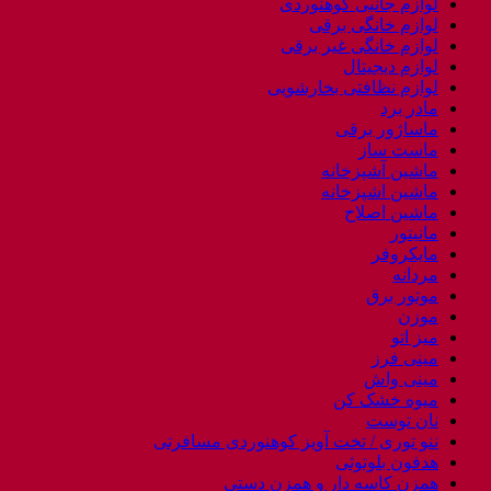
لوازم جانبی کوهنوردی
لوازم خانگی برقی
لوازم خانگی غیر برقی
لوازم دیجیتال
لوازم نظافتی بخارشویی
مادر برد
ماساژور برقی
ماست ساز
ماشین آشپزخانه
ماشین اشپزخانه
ماشین اصلاح
مانیتور
مایکروفر
مردانه
موتور برق
موزن
میز اتو
مینی فرز
مینی واش
میوه خشک کن
نان توست
ننو توری / تخت آویز کوهنوردی مسافرتی
هدفون بلوتوثی
همزن کاسه دار و همزن دستی