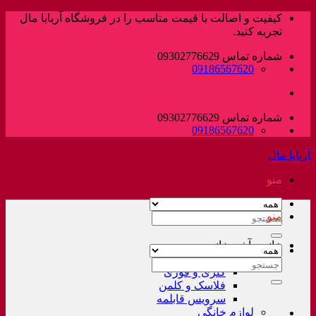
پرش
کیفیت و اصالت با قیمت مناسب را در فروشگاه آربابا مال
به
تجربه کنید.
محتوا
شماره تماس 09302776629
09186567620
شماره تماس 09302776629
09186567620
آربابا مال
منو
منو
جستجو
برای:
خانه و آشپزخانه
لوازم خانگی غیر برقی
جستجو
کتری و قوری
برای:
فلاسک و کلمن
سرویس قابلمه
لوازم خانگی