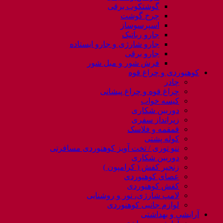
گوشتکوب برقی
چرخ گوشت
اسپرسوساز
جارو رباتیک
جارو شارژی و جارو ایستاده
جارو برقی
فرش شور و مبل شور
کوهنوردی و چراغ قوه
چادر
چراغ قوه و چراغ پیشانی
کیسه خواب
دوربین شکاری
زیرانداز سفری
قمقمه و فلاسک
کوله پشتی
ننو توری / تخت آویز کوهنوردی مسافرتی
دوربین شکاری
زنجیر کفش ( کرامپون )
عصای کوهنوردی
کفش کوهنوردی
لامپ شارژی، نور و روشنایی
لوازم جانبی کوهنوردی
آرایشی و بهداشتی