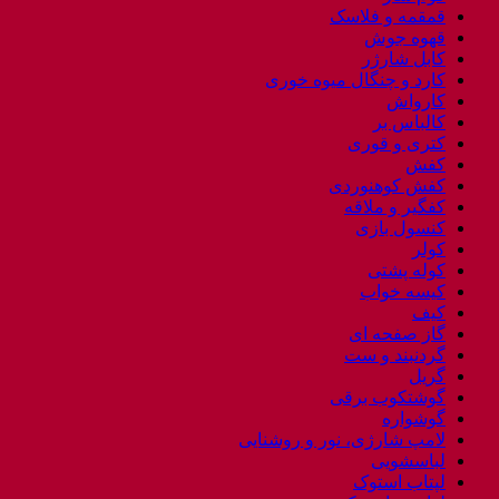
قمقمه و فلاسک
قهوه جوش
کابل شارژر
کارد و چنگال میوه خوری
کارواش
کالباس بر
کتری و قوری
کفش
کفش کوهنوردی
کفگیر و ملاقه
کنسول بازی
کولر
کوله پشتی
کیسه خواب
کیف
گاز صفحه ای
گردنبند و ست
گریل
گوشتکوب برقی
گوشواره
لامپ شارژی، نور و روشنایی
لباسشویی
لپتاب استوک