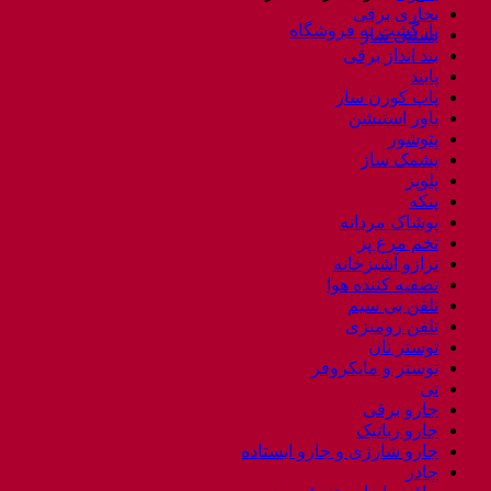
بخاری برقی
بازگشت به فروشگاه
بستنی ساز
بند انداز برقی
پابند
پاپ کورن ساز
پاور استیشن
پتوشور
پشمک ساز
پلوپز
پنکه
پوشاک مردانه
تخم مرغ پز
ترازو آشپزخانه
تصفیه کننده هوا
تلفن بی سیم
تلفن رومیزی
توستر نان
توستر و مایکروفر
تی
جارو برقی
جارو رباتیک
جارو شارژی و جارو ایستاده
چادر