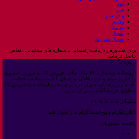
هود
هیتر
وافل ساز
وکیوم
یخ ساز
یخچال
یخچال مینی بار
برای مشاوره و دریافت راهنمایی با شماره های پشتیبانی ، تماس
حاصل فرمایید.
درباره ما
فروشگاه آربابامال با 16 سال سابقه فروش کالا به صورت حضوری
و آنلاین و عمده و خرده کالای اورجینال با قیمت مناسب فعالیت
داشته و در راستای تسهیل خرید برای مشتریان اقدام به فروش کالا
از طریق فروشگاه اینترنتی کرده ایم.
پشتیبانی 09186567620
کانال تلگرام و پیج اینستاگرام ما را دنبال کنید.
راهنمای مشتریان
25