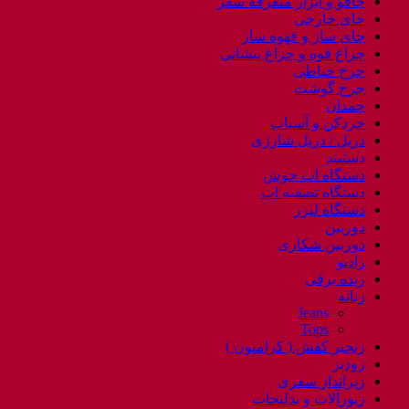
چاقو و ابزار متفرقه سفر
چای خارجی
چای ساز و قهوه ساز
چراغ قوه و چراغ پیشانی
چرخ خیاطی
چرخ گوشت
چمدان
خردکن و آسیاب
دریل / دریل شارژی
دستبند
دستگاه اب جوش
دستگاه تصفیه اب
دستگاه لیزر
دوربین
دوربین شکاری
رادیو
رنده برقی
زنانه
Jeans
Tops
زنجیر کفش ( کرامپون )
زودپز
زیرانداز سفری
زیورآلات و بدلیجات