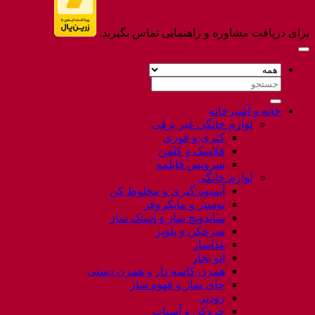
برای دریافت مشاوره و راهنمایی تماس بگیرید.
جستجو
برای:
خانه و آشپزخانه
لوازم خانگی غیر برقی
کتری و قوری
فلاسک و کلمن
سرویس قابلمه
لوازم خانگی
آبمیوه گیری و مخلوط کن
توستر و مایکروفر
ساندویچ ساز و اسنک ساز
سرخکن و پلوپز
غذاساز
اتو بخار
همزن کاسه دار و همزن دستی
چای ساز و قهوه ساز
زودپز
خردکن و آسیاب