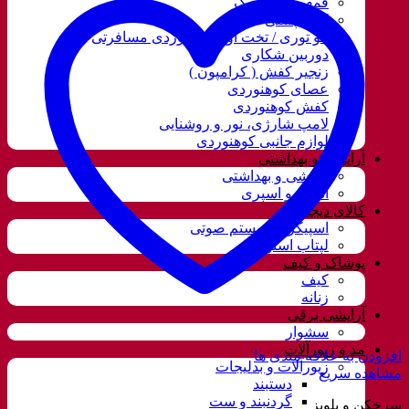
قمقمه و فلاسک
کوله پشتی
ننو توری / تخت آویز کوهنوردی مسافرتی
دوربین شکاری
زنجیر کفش ( کرامپون )
عصای کوهنوردی
کفش کوهنوردی
لامپ شارژی، نور و روشنایی
لوازم جانبی کوهنوردی
آرایشی و بهداشتی
آرایشی و بهداشتی
ادکلن و اسپری
کالای دیجیتال
اسپیکر و سیستم صوتی
لپتاب استوک
پوشاک و کیف
کیف
زنانه
آرایشی برقی
سشوار
مد و زیورآلات
افزودن به علاقه مندی ها
زیورآلات و بدلیجات
مشاهده سریع
دستبند
گردنبند و ست
سرخکن و پلوپز