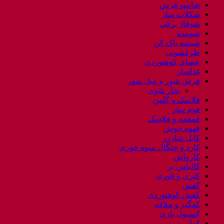
شامپو فرش
شکلات ساز
شوفاژ برقی
شوینده
شیشه پاک کن
ظرفشویی
عصای کوهنوردی
غذاساز
فرش شور و مبل شور
بخار شوی
فلاسک و کلمن
فوم ساز
قمقمه و فلاسک
قهوه جوش
کابل شارژر
کارد و چنگال میوه خوری
کارواش
کالباس بر
کتری و قوری
کفش
کفش کوهنوردی
کفگیر و ملاقه
کنسول بازی
کولر