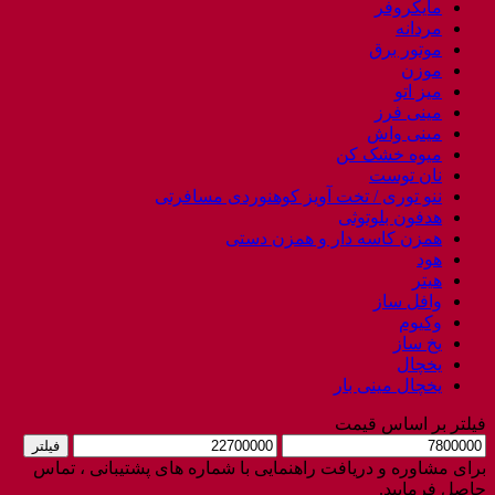
مایکروفر
مردانه
موتور برق
موزن
میز اتو
مینی فرز
مینی واش
میوه خشک کن
نان توست
ننو توری / تخت آویز کوهنوردی مسافرتی
هدفون بلوتوثی
همزن کاسه دار و همزن دستی
هود
هیتر
وافل ساز
وکیوم
یخ ساز
یخچال
یخچال مینی بار
فیلتر بر اساس قیمت
حداقل
حداکثر
فیلتر
قیمت
قیمت
برای مشاوره و دریافت راهنمایی با شماره های پشتیبانی ، تماس
حاصل فرمایید.