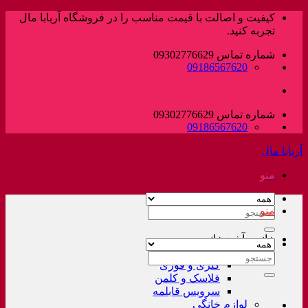
پرش
کیفیت و اصالت با قیمت مناسب را در فروشگاه آربابا مال
به
تجربه کنید.
محتوا
شماره تماس 09302776629
09186567620
شماره تماس 09302776629
09186567620
آربابا مال
منو
منو
جستجو
برای:
خانه و آشپزخانه
لوازم خانگی غیر برقی
جستجو
کتری و قوری
برای:
فلاسک و کلمن
سرویس قابلمه
لوازم خانگی