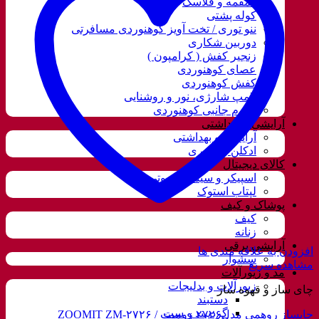
قمقمه و فلاسک
کوله پشتی
ننو توری / تخت آویز کوهنوردی مسافرتی
دوربین شکاری
زنجیر کفش ( کرامپون )
عصای کوهنوردی
کفش کوهنوردی
لامپ شارژی، نور و روشنایی
لوازم جانبی کوهنوردی
آرایشی و بهداشتی
آرایشی و بهداشتی
ادکلن و اسپری
کالای دیجیتال
اسپیکر و سیستم صوتی
لپتاب استوک
پوشاک و کیف
کیف
زنانه
آرایشی برقی
افزودن به علاقه مندی ها
سشوار
مشاهده سریع
مد و زیورآلات
زیورآلات و بدلیجات
چای ساز و قهوه ساز
دستبند
گردنبند و ست
چایساز روهمی مدل۲۷۲۶ زومیت / ZOOMIT ZM-۲۷۲۶