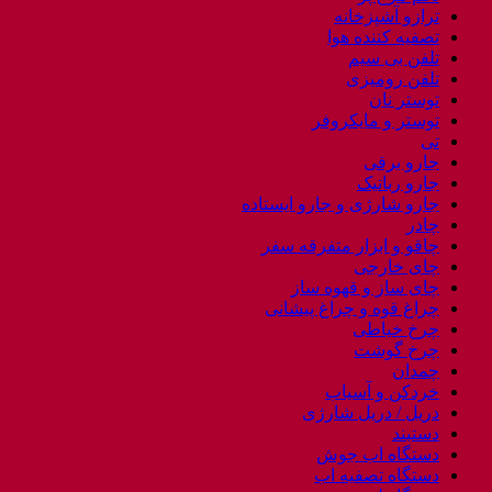
ترازو آشپزخانه
تصفیه کننده هوا
تلفن بی سیم
تلفن رومیزی
توستر نان
توستر و مایکروفر
تی
جارو برقی
جارو رباتیک
جارو شارژی و جارو ایستاده
چادر
چاقو و ابزار متفرقه سفر
چای خارجی
چای ساز و قهوه ساز
چراغ قوه و چراغ پیشانی
چرخ خیاطی
چرخ گوشت
چمدان
خردکن و آسیاب
دریل / دریل شارژی
دستبند
دستگاه اب جوش
دستگاه تصفیه اب