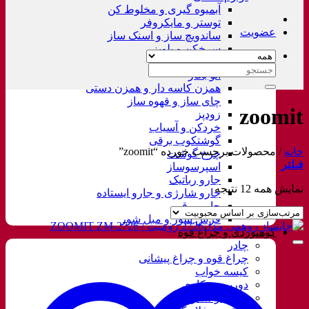
آبمیوه گیری و مخلوط کن
توستر و مایکروفر
عضویت
ساندویچ ساز و اسنک ساز
سرخکن و پلوپز
غذاساز
جستجو
اتو بخار
برای:
همزن کاسه دار و همزن دستی
چای ساز و قهوه ساز
zoomit
زودپز
خردکن و آسیاب
گوشتکوب برقی
خانه
/
محصولات برچسب خورده “zoomit”
چرخ گوشت
فیلتر
اسپرسوساز
جارو رباتیک
مرتب‌سازی
نمایش همه 12 نتیجه
جارو شارژی و جارو ایستاده
بر
جارو برقی
اساس
فرش شور و مبل شور
محبوبیت
کوهنوردی و چراغ قوه
چادر
چراغ قوه و چراغ پیشانی
کیسه خواب
دوربین شکاری
زیرانداز سفری