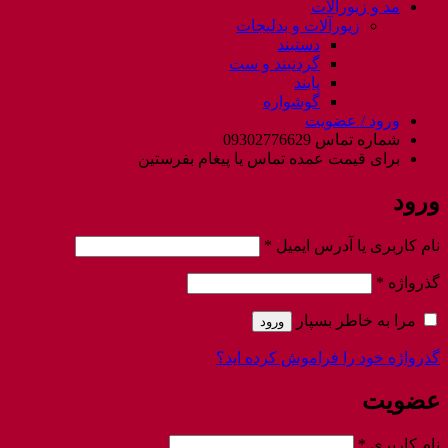
مد و زیورآلات
زیورآلات و بدلیجات
دستبند
گردنبند و ست
پابند
گوشواره
ورود / عضویت
شماره تماس 09302776629
برای قیمت عمده تماس یا پیغام بفرستین
ورود
الزامی
نام کاربری یا آدرس ایمیل
*
الزامی
گذرواژه
*
مرا به خاطر بسپار
ورود
گذرواژه خود را فراموش کرده اید؟
عضویت
الزامی
نام کاربری
*