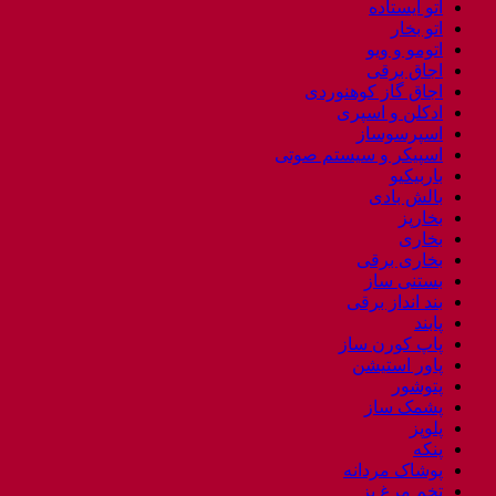
اتو ایستاده
اتو بخار
اتومو و ویو
اجاق برقی
اجاق گاز کوهنوردی
ادکلن و اسپری
اسپرسوساز
اسپیکر و سیستم صوتی
باربیکیو
بالش بادی
بخارپز
بخاری
بخاری برقی
بستنی ساز
بند انداز برقی
پابند
پاپ کورن ساز
پاور استیشن
پتوشور
پشمک ساز
پلوپز
پنکه
پوشاک مردانه
تخم مرغ پز