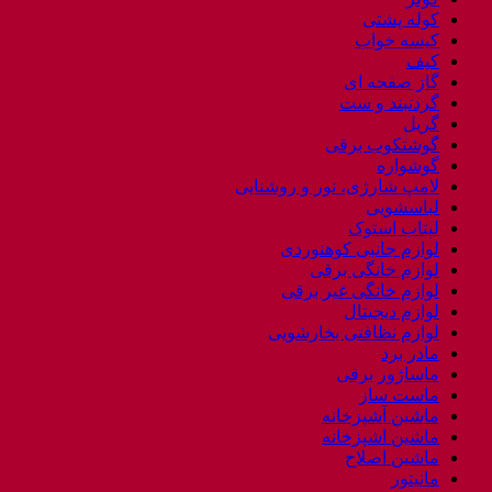
کوله پشتی
کیسه خواب
کیف
گاز صفحه ای
گردنبند و ست
گریل
گوشتکوب برقی
گوشواره
لامپ شارژی، نور و روشنایی
لباسشویی
لپتاب استوک
لوازم جانبی کوهنوردی
لوازم خانگی برقی
لوازم خانگی غیر برقی
لوازم دیجیتال
لوازم نظافتی بخارشویی
مادر برد
ماساژور برقی
ماست ساز
ماشین آشپزخانه
ماشین اشپزخانه
ماشین اصلاح
مانیتور