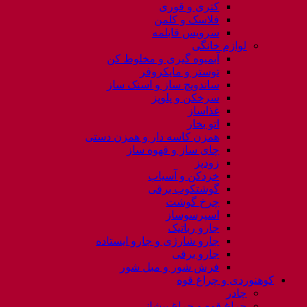
کتری و قوری
فلاسک و کلمن
سرویس قابلمه
لوازم خانگی
آبمیوه گیری و مخلوط کن
توستر و مایکروفر
ساندویچ ساز و اسنک ساز
سرخکن و پلوپز
غذاساز
اتو بخار
همزن کاسه دار و همزن دستی
چای ساز و قهوه ساز
زودپز
خردکن و آسیاب
گوشتکوب برقی
چرخ گوشت
اسپرسوساز
جارو رباتیک
جارو شارژی و جارو ایستاده
جارو برقی
فرش شور و مبل شور
کوهنوردی و چراغ قوه
چادر
چراغ قوه و چراغ پیشانی