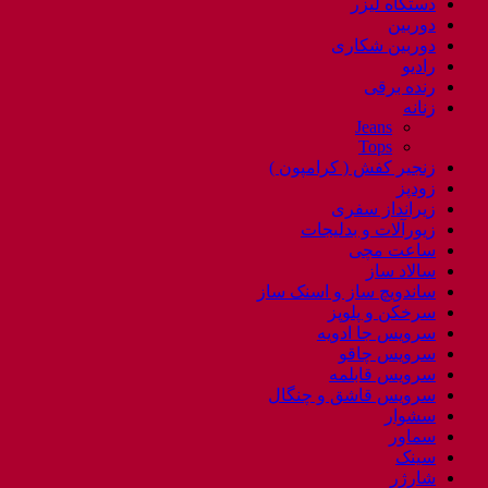
دستگاه لیزر
دوربین
دوربین شکاری
رادیو
رنده برقی
زنانه
Jeans
Tops
زنجیر کفش ( کرامپون )
زودپز
زیرانداز سفری
زیورآلات و بدلیجات
ساعت مچی
سالاد ساز
ساندویچ ساز و اسنک ساز
سرخکن و پلوپز
سرویس جا ادویه
سرویس چاقو
سرویس قابلمه
سرویس قاشق و چنگال
سشوار
سماور
سینک
شارژر