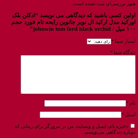
هنوز بررسی‌ای ثبت نشده است.
اولین کسی باشید که دیدگاهی می نویسد “ادکلن بلک
اورکید مدل ارکید ال نویر جانوین رایحه تام فورد حجم
۱۰۰ میل / johnwin tom ford black orchid”
امتیاز شما
*
دیدگاه شما
*
نام
*
ایمیل
*
ذخیره نام، ایمیل و وبسایت من در مرورگر برای زمانی که
دوباره دیدگاهی می‌نویسم.