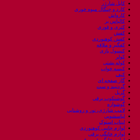
کابل شارژر
کارد و چنگال میوه خوری
کارواش
کالباس بر
کتری و قوری
کفش
کفش کوهنوردی
کفگیر و ملاقه
کنسول بازی
کولر
کوله پشتی
کیسه خواب
کیف
گاز صفحه ای
گردنبند و ست
گریل
گوشتکوب برقی
گوشواره
لامپ شارژی، نور و روشنایی
لباسشویی
لپتاب استوک
لوازم جانبی کوهنوردی
لوازم خانگی برقی
لوازم خانگی غیر برقی