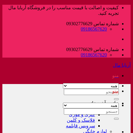
پرش
کیفیت و اصالت با قیمت مناسب را در فروشگاه آربابا مال
به
تجربه کنید.
محتوا
شماره تماس 09302776629
09186567620
شماره تماس 09302776629
09186567620
آربابا مال
منو
منو
جستجو
برای:
خانه و آشپزخانه
لوازم خانگی غیر برقی
جستجو
کتری و قوری
برای:
فلاسک و کلمن
سرویس قابلمه
لوازم خانگی