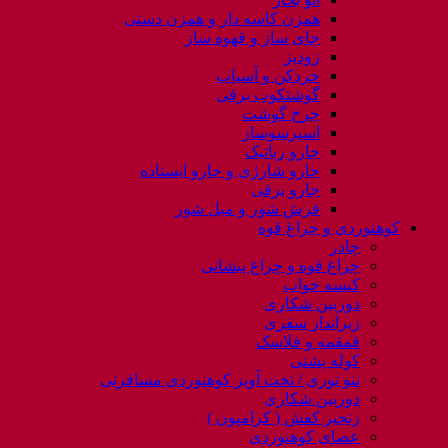
همزن کاسه دار و همزن دستی
چای ساز و قهوه ساز
زودپز
خردکن و آسیاب
گوشتکوب برقی
چرخ گوشت
اسپرسوساز
جارو رباتیک
جارو شارژی و جارو ایستاده
جارو برقی
فرش شور و مبل شور
کوهنوردی و چراغ قوه
چادر
چراغ قوه و چراغ پیشانی
کیسه خواب
دوربین شکاری
زیرانداز سفری
قمقمه و فلاسک
کوله پشتی
ننو توری / تخت آویز کوهنوردی مسافرتی
دوربین شکاری
زنجیر کفش ( کرامپون )
عصای کوهنوردی