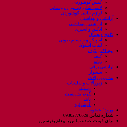
کفش کوهنوردی
لامپ شارژی، نور و روشنایی
لوازم جانبی کوهنوردی
آرایشی و بهداشتی
آرایشی و بهداشتی
ادکلن و اسپری
کالای دیجیتال
اسپیکر و سیستم صوتی
لپتاب استوک
پوشاک و کیف
کیف
زنانه
آرایشی برقی
سشوار
مد و زیورآلات
زیورآلات و بدلیجات
دستبند
گردنبند و ست
پابند
گوشواره
ورود / عضویت
شماره تماس 09302776629
برای قیمت عمده تماس یا پیغام بفرستین