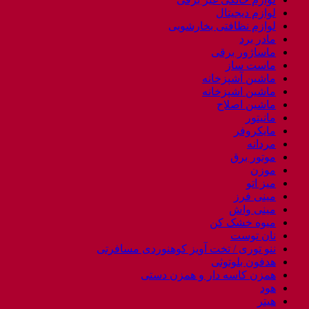
لوازم دیجیتال
لوازم نظافتی بخارشویی
مادر برد
ماساژور برقی
ماست ساز
ماشین آشپزخانه
ماشین اشپزخانه
ماشین اصلاح
مانیتور
مایکروفر
مردانه
موتور برق
موزن
میز اتو
مینی فرز
مینی واش
میوه خشک کن
نان توست
ننو توری / تخت آویز کوهنوردی مسافرتی
هدفون بلوتوثی
همزن کاسه دار و همزن دستی
هود
هیتر