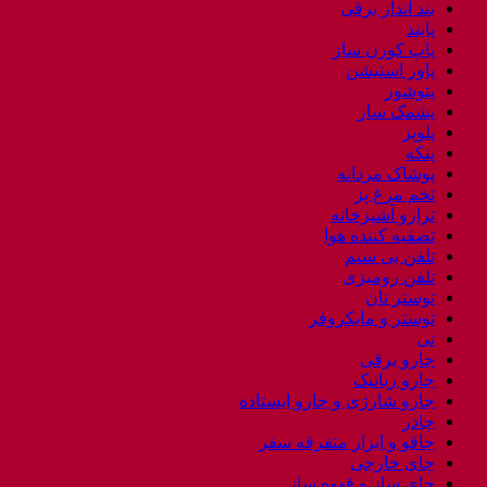
بند انداز برقی
پابند
پاپ کورن ساز
پاور استیشن
پتوشور
پشمک ساز
پلوپز
پنکه
پوشاک مردانه
تخم مرغ پز
ترازو آشپزخانه
تصفیه کننده هوا
تلفن بی سیم
تلفن رومیزی
توستر نان
توستر و مایکروفر
تی
جارو برقی
جارو رباتیک
جارو شارژی و جارو ایستاده
چادر
چاقو و ابزار متفرقه سفر
چای خارجی
چای ساز و قهوه ساز