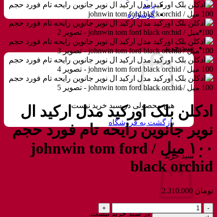
پابند
گوشواره
سبد خرید
هیچ محصولی در سبد خرید نیست.
ادکلن بلک اورکید مدل ارکید ال
بازگشت به فروشگاه
نویر جانوین رایحه تام فورد حجم
۱۰۰ میل / johnwin tom ford
سبد خرید
black orchid
تومان
2.310.000
ادکلن
هیچ محصولی در سبد خرید نیست.
بلک