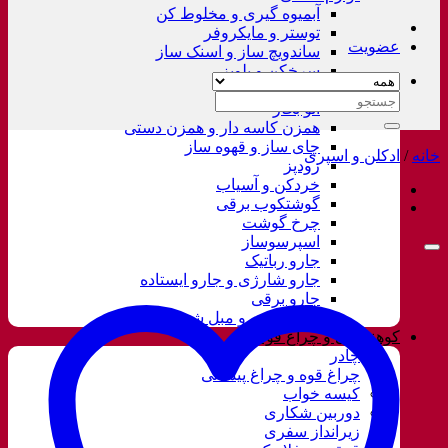
آبمیوه گیری و مخلوط کن
توستر و مایکروفر
عضویت
ساندویچ ساز و اسنک ساز
سرخکن و پلوپز
غذاساز
جستجو
اتو بخار
برای:
همزن کاسه دار و همزن دستی
چای ساز و قهوه ساز
خانه
/
ادکلن و اسپری
زودپز
خردکن و آسیاب
گوشتکوب برقی
چرخ گوشت
اسپرسوساز
جارو رباتیک
جارو شارژی و جارو ایستاده
جارو برقی
فرش شور و مبل شور
کوهنوردی و چراغ قوه
چادر
چراغ قوه و چراغ پیشانی
کیسه خواب
دوربین شکاری
زیرانداز سفری