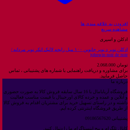
افزودن به علاقه مندی ها
مشاهده سریع
ادکلن و اسپری
ادکلن نویر د نویر جانوین ۱۰۰ میل رایحه لالیک انکر نویر مردانه /
johnwin noir de noir
تومان
2.068.000
برای مشاوره و دریافت راهنمایی با شماره های پشتیبانی ، تماس
حاصل فرمایید.
درباره ما
فروشگاه آربابامال با 16 سال سابقه فروش کالا به صورت حضوری
و آنلاین و عمده و خرده کالای اورجینال با قیمت مناسب فعالیت
داشته و در راستای تسهیل خرید برای مشتریان اقدام به فروش کالا
از طریق فروشگاه اینترنتی کرده ایم.
پشتیبانی 09186567620
کانال تلگرام و پیج اینستاگرام ما را دنبال کنید.