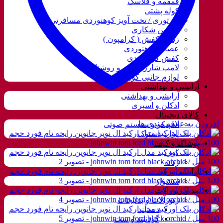
قمقمه و فلاسک
کوله پشتی
ننو توری / تخت آویز کوهنوردی مسافرتی
دوربین شکاری
زنجیر کفش ( کرامپون )
عصای کوهنوردی
کفش کوهنوردی
لامپ شارژی، نور و روشنایی
لوازم جانبی کوهنوردی
آرایشی و بهداشتی
آرایشی و بهداشتی
ادکلن و اسپری
کالای دیجیتال
افزودن به علاقه مندی ها
اسپیکر و سیستم صوتی
لپتاب استوک
پوشاک و کیف
کیف
زنانه
آرایشی برقی
سشوار
مد و زیورآلات
زیورآلات و بدلیجات
دستبند
گردنبند و ست