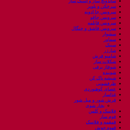
ساندویچ ساز و اسنک ساز
سرخکن و پلوپز
سرویس جا ادویه
سرویس چاقو
سرویس قابلمه
سرویس قاشق و چنگال
سشوار
سماور
سینک
شارژر
شامپو فرش
شکلات ساز
شوفاژ برقی
شوینده
شیشه پاک کن
ظرفشویی
عصای کوهنوردی
غذاساز
فرش شور و مبل شور
بخار شوی
فلاسک و کلمن
فوم ساز
قمقمه و فلاسک
قهوه جوش