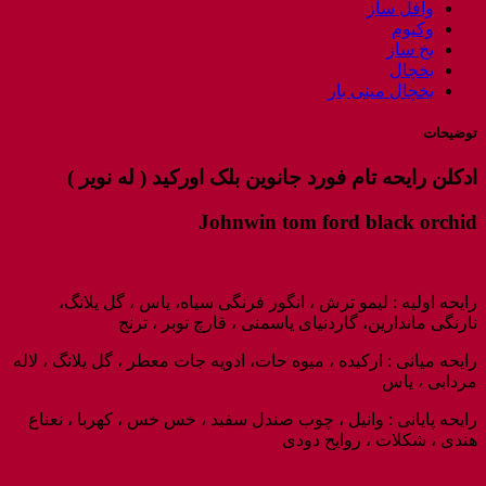
وافل ساز
وکیوم
یخ ساز
یخچال
یخچال مینی بار
توضیحات
ادکلن رایحه تام فورد جانوین بلک اورکید ( له نویر )
Johnwin tom ford black orchid
رایحه اولیه : لیمو ترش ، انگور فرنگی سیاه، یاس ، گل یلانگ،
نارنگی ماندارین، گاردنیای یاسمنی ، قارچ توبر ، ترنج
رایحه میانی : ارکیده ، میوه حات، ادویه جات معطر ، گل یلانگ ، لاله
مردابی ، یاس
رایحه پایانی : وانیل ، چوب صندل سفید ، خس خس ، کهربا ، نعناع
هندی ، شکلات ، روایح دودی