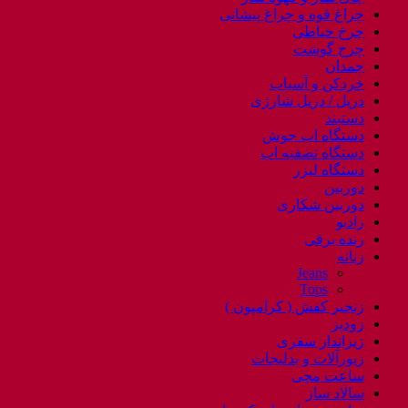
چراغ قوه و چراغ پیشانی
چرخ خیاطی
چرخ گوشت
چمدان
خردکن و آسیاب
دریل / دریل شارژی
دستبند
دستگاه اب جوش
دستگاه تصفیه اب
دستگاه لیزر
دوربین
دوربین شکاری
رادیو
رنده برقی
زنانه
Jeans
Tops
زنجیر کفش ( کرامپون )
زودپز
زیرانداز سفری
زیورآلات و بدلیجات
ساعت مچی
سالاد ساز