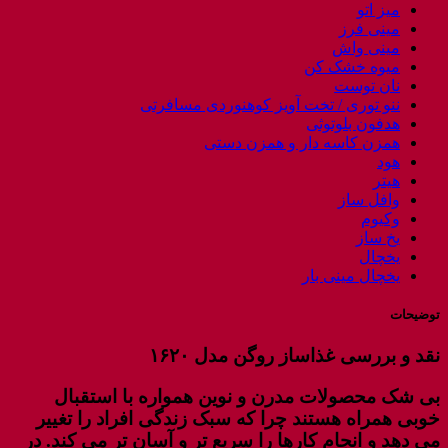
میز اتو
مینی فرز
مینی واش
میوه خشک کن
نان توست
ننو توری / تخت آویز کوهنوردی مسافرتی
هدفون بلوتوثی
همزن کاسه دار و همزن دستی
هود
هیتر
وافل ساز
وکیوم
یخ ساز
یخچال
یخچال مینی بار
توضیحات
نقد و بررسی غذاساز روگن مدل ۱۶۲۰
بی شک محصولات مدرن و نوین همواره با استقبال
خوبی همراه هستند چرا که سبک زندگی افراد را تغییر
می دهد و انجام کارها را سریع تر و آسان تر می کند. در