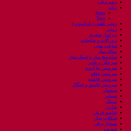
رنده برقی
زنانه
Jeans
Tops
زنجیر کفش ( کرامپون )
زودپز
زیرانداز سفری
زیورآلات و بدلیجات
ساعت مچی
سالاد ساز
ساندویچ ساز و اسنک ساز
سرخکن و پلوپز
سرویس جا ادویه
سرویس چاقو
سرویس قابلمه
سرویس قاشق و چنگال
سشوار
سماور
سینک
شارژر
شامپو فرش
شکلات ساز
شوفاژ برقی
شوینده