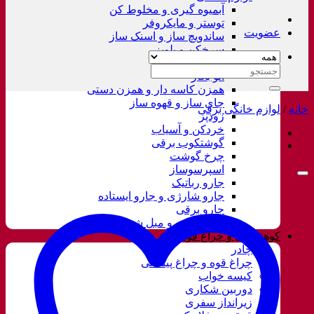
آبمیوه گیری و مخلوط کن
توستر و مایکروفر
عضویت
ساندویچ ساز و اسنک ساز
سرخکن و پلوپز
غذاساز
جستجو
اتو بخار
برای:
همزن کاسه دار و همزن دستی
چای ساز و قهوه ساز
خانه
/
لوازم خانگی برقی
زودپز
خردکن و آسیاب
گوشتکوب برقی
چرخ گوشت
اسپرسوساز
جارو رباتیک
جارو شارژی و جارو ایستاده
جارو برقی
فرش شور و مبل شور
کوهنوردی و چراغ قوه
چادر
چراغ قوه و چراغ پیشانی
کیسه خواب
دوربین شکاری
زیرانداز سفری