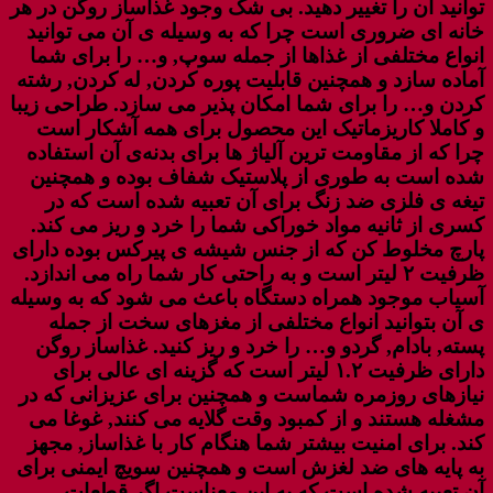
توانید آن را تغییر دهید. بی شک وجود غذاساز روگن در هر
خانه ای ضروری است چرا که به وسیله ی آن می توانید
انواع مختلفی از غذاها از جمله سوپ, و… را برای شما
آماده سازد و همچنین قابلیت پوره کردن, له کردن, رشته
کردن و… را برای شما امکان پذیر می سازد. طراحی زیبا
و کاملا کاریزماتیک این محصول برای همه آشکار است
چرا که از مقاومت ترین آلیاژ ها برای بدنه‌ی آن استفاده
شده است به طوری از پلاستیک شفاف بوده و همچنین
تیغه ی فلزی ضد زنگ برای آن تعبیه شده است که در
کسری از ثانیه مواد خوراکی شما را خرد و ریز می کند.
پارچ مخلوط کن که از جنس شیشه ی پیرکس بوده دارای
ظرفیت ۲ لیتر است و به راحتی کار شما راه می اندازد.
آسیاب موجود همراه دستگاه باعث می شود که به وسیله
ی آن بتوانید انواع مختلفی از مغزهای سخت از جمله
پسته, بادام, گردو و… را خرد و ریز کنید. غذاساز روگن
دارای ظرفیت ۱.۲ لیتر است که گزینه ای عالی برای
نیازهای روزمره شماست و همچنین برای عزیزانی که در
مشغله هستند و از کمبود وقت گلایه می کنند, غوغا می
کند. برای امنیت بیشتر شما هنگام کار با غذاساز, مجهز
به پایه های ضد لغزش است و همچنین سویچ ایمنی برای
آن تعبیه شده است که به این معناست اگر قطعات