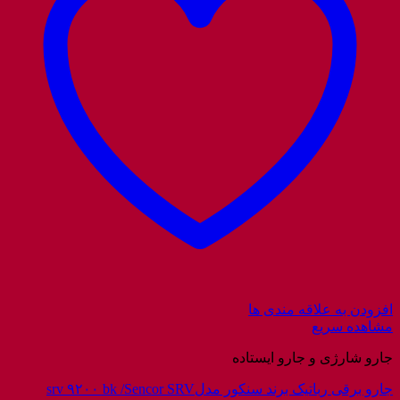
افزودن به علاقه مندی ها
مشاهده سریع
جارو شارژی و جارو ایستاده
جارو برقی رباتیک برند سنکور مدلsrv ۹۲۰۰ bk /Sencor SRV