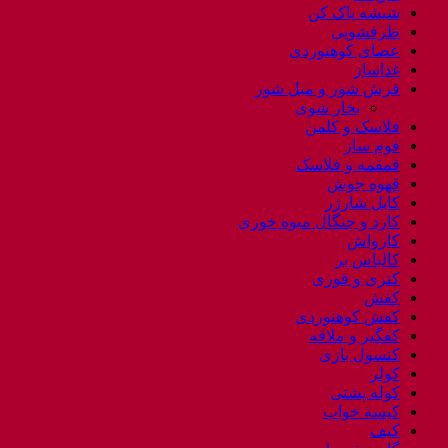
شیشه پاک کن
ظرفشویی
عصای کوهنوردی
غذاساز
فرش شور و مبل شور
بخار شوی
فلاسک و کلمن
فوم ساز
قمقمه و فلاسک
قهوه جوش
کابل شارژر
کارد و چنگال میوه خوری
کارواش
کالباس بر
کتری و قوری
کفش
کفش کوهنوردی
کفگیر و ملاقه
کنسول بازی
کولر
کوله پشتی
کیسه خواب
کیف