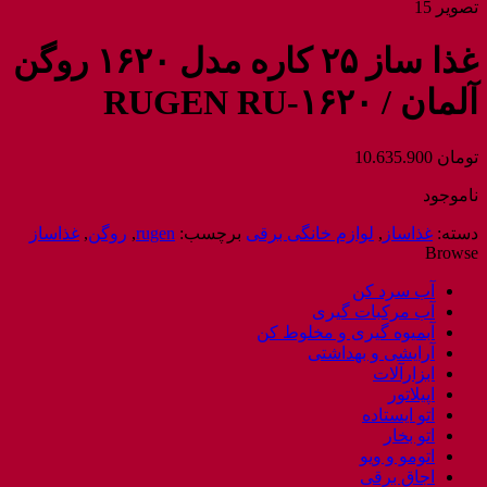
غذا ساز ۲۵ کاره مدل ۱۶۲۰ روگن
آلمان / RUGEN RU-۱۶۲۰
تومان
10.635.900
ناموجود
دسته:
غذاساز
,
لوازم خانگی برقی
برچسب:
rugen
,
روگن
,
غذاساز
Browse
آب سرد کن
آب مرکبات گیری
آبمیوه گیری و مخلوط کن
آرایشی و بهداشتی
ابزارآلات
اپیلاتور
اتو ایستاده
اتو بخار
اتومو و ویو
اجاق برقی