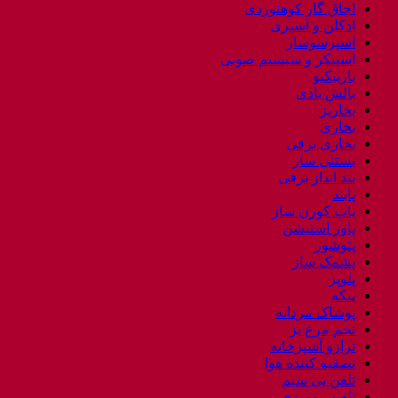
اجاق گاز کوهنوردی
ادکلن و اسپری
اسپرسوساز
اسپیکر و سیستم صوتی
باربیکیو
بالش بادی
بخارپز
بخاری
بخاری برقی
بستنی ساز
بند انداز برقی
پابند
پاپ کورن ساز
پاور استیشن
پتوشور
پشمک ساز
پلوپز
پنکه
پوشاک مردانه
تخم مرغ پز
ترازو آشپزخانه
تصفیه کننده هوا
تلفن بی سیم
تلفن رومیزی