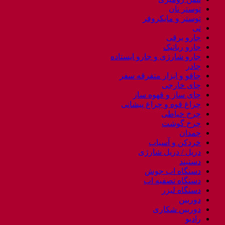
توستر نان
توستر و مایکروفر
تی
جارو برقی
جارو رباتیک
جارو شارژی و جارو ایستاده
چادر
چاقو و ابزار متفرقه سفر
چای خارجی
چای ساز و قهوه ساز
چراغ قوه و چراغ پیشانی
چرخ خیاطی
چرخ گوشت
چمدان
خردکن و آسیاب
دریل / دریل شارژی
دستبند
دستگاه اب جوش
دستگاه تصفیه اب
دستگاه لیزر
دوربین
دوربین شکاری
رادیو