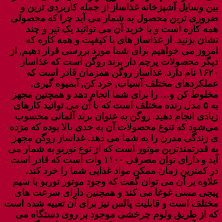
بین وسایل آشپزخانه غذاساز از جمله کاربردی ترین و
ضروری ترین محصول به شمار می آید چرا که محصولی
همه کاره است و با خرید آن می توانید یک تیر و چند
نشان بزنید. از غذاساز های با کیفیت و همه کاره که
امروز می خواهیم برای شما مورد بررسی قرار دهیم, از
دیگر محصولات پرچم دار برند روگن است که غذاساز
۱۶۲۰ نام دارد. غذاساز روگن همزمان قادر است که
عملکردهای مختلف آسیاب, خرد کن, آبمیوه گیری,
مخلوط کن و… را برای شما انجام دهد و همچنین مجهز
به ۵ مدل رنده مختلف است که با آن می توانید کارهای
زیادی انجام دهید. روگن به عنوان برند آلمانی محسوب
می‌شود که تنوع محصولات آن به حدی بالا بوده که مژده
ی زندگی مدرن را به شما می دهد. غذاساز روگن مجهز
به قدرتمندترین موتور است که از نوع توربو به شمار می
آید و دارای توان مصرفی ۱۱۰۰ وات است که قادر است
در کمترین زمان ممکن مواد غذایی شما را خرد کند.
علاوه بر آن می توان گفت که وجود موتور توربو با سیم
پیچی مسی غوغا می کند و همچنین دارای سرعت های
مختلف است و قابلیت پالس نیز برای آن تعبیه شده است
که از طریق ولوم چرخشی موجود بر روی دستگاه می