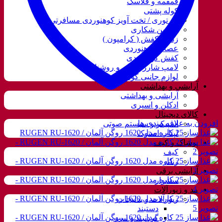
قمقمه و فلاسک
کوله پشتی
ننو توری / تخت آویز کوهنوردی مسافرتی
دوربین شکاری
زنجیر کفش ( کرامپون )
عصای کوهنوردی
کفش کوهنوردی
لامپ شارژی، نور و روشنایی
لوازم جانبی کوهنوردی
آرایشی و بهداشتی
آرایشی و بهداشتی
ادکلن و اسپری
کالای دیجیتال
افزودن به علاقه مندی ها
اسپیکر و سیستم صوتی
لپتاب استوک
پوشاک و کیف
کیف
زنانه
آرایشی برقی
سشوار
مد و زیورآلات
زیورآلات و بدلیجات
دستبند
گردنبند و ست