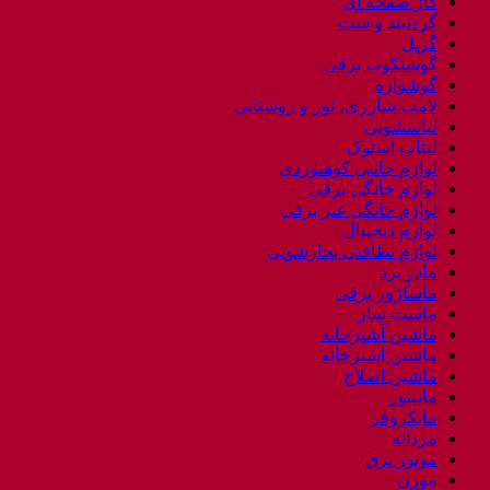
گاز صفحه ای
گردنبند و ست
گریل
گوشتکوب برقی
گوشواره
لامپ شارژی، نور و روشنایی
لباسشویی
لپتاب استوک
لوازم جانبی کوهنوردی
لوازم خانگی برقی
لوازم خانگی غیر برقی
لوازم دیجیتال
لوازم نظافتی بخارشویی
مادر برد
ماساژور برقی
ماست ساز
ماشین آشپزخانه
ماشین اشپزخانه
ماشین اصلاح
مانیتور
مایکروفر
مردانه
موتور برق
موزن