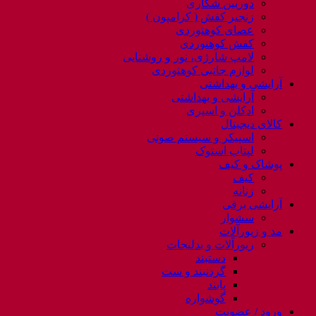
دوربین شکاری
زنجیر کفش ( کرامپون )
عصای کوهنوردی
کفش کوهنوردی
لامپ شارژی، نور و روشنایی
لوازم جانبی کوهنوردی
آرایشی و بهداشتی
آرایشی و بهداشتی
ادکلن و اسپری
کالای دیجیتال
اسپیکر و سیستم صوتی
لپتاب استوک
پوشاک و کیف
کیف
زنانه
آرایشی برقی
سشوار
مد و زیورآلات
زیورآلات و بدلیجات
دستبند
گردنبند و ست
پابند
گوشواره
ورود / عضویت