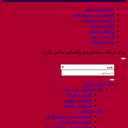
نشده
to
خانه و آشپزخانه
Flatsome
کوهنوردی و چراغ قوه
آرایشی و بهداشتی
کالای دیجیتال
پوشاک و کیف
آرایشی برقی
مد و زیورآلات
برای دریافت مشاوره و راهنمایی تماس بگیرید.
جستجو
برای:
خانه و آشپزخانه
لوازم خانگی غیر برقی
کتری و قوری
فلاسک و کلمن
سرویس قابلمه
لوازم خانگی
آبمیوه گیری و مخلوط کن
توستر و مایکروفر
ساندویچ ساز و اسنک ساز