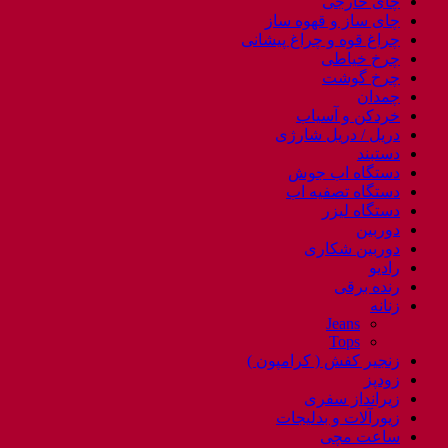
چای خارجی
چای ساز و قهوه ساز
چراغ قوه و چراغ پیشانی
چرخ خیاطی
چرخ گوشت
چمدان
خردکن و آسیاب
دریل / دریل شارژی
دستبند
دستگاه اب جوش
دستگاه تصفیه اب
دستگاه لیزر
دوربین
دوربین شکاری
رادیو
رنده برقی
زنانه
Jeans
Tops
زنجیر کفش ( کرامپون )
زودپز
زیرانداز سفری
زیورآلات و بدلیجات
ساعت مچی