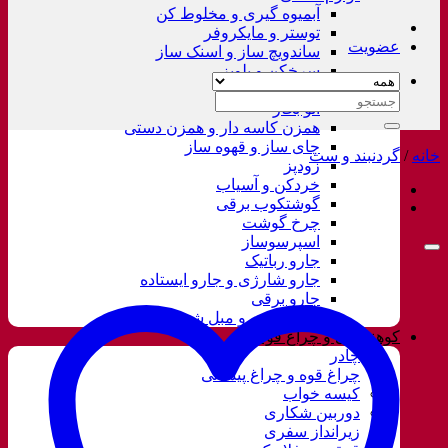
آبمیوه گیری و مخلوط کن
توستر و مایکروفر
عضویت
ساندویچ ساز و اسنک ساز
سرخکن و پلوپز
غذاساز
جستجو
اتو بخار
برای:
همزن کاسه دار و همزن دستی
چای ساز و قهوه ساز
خانه
/
گردنبند و ست
زودپز
خردکن و آسیاب
گوشتکوب برقی
چرخ گوشت
اسپرسوساز
جارو رباتیک
جارو شارژی و جارو ایستاده
جارو برقی
فرش شور و مبل شور
کوهنوردی و چراغ قوه
چادر
چراغ قوه و چراغ پیشانی
کیسه خواب
دوربین شکاری
زیرانداز سفری