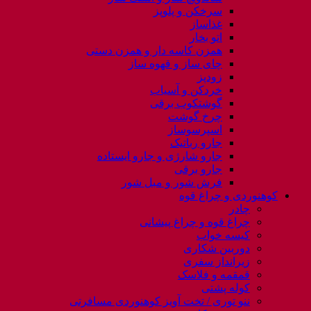
سرخکن و پلوپز
غذاساز
اتو بخار
همزن کاسه دار و همزن دستی
چای ساز و قهوه ساز
زودپز
خردکن و آسیاب
گوشتکوب برقی
چرخ گوشت
اسپرسوساز
جارو رباتیک
جارو شارژی و جارو ایستاده
جارو برقی
فرش شور و مبل شور
کوهنوردی و چراغ قوه
چادر
چراغ قوه و چراغ پیشانی
کیسه خواب
دوربین شکاری
زیرانداز سفری
قمقمه و فلاسک
کوله پشتی
ننو توری / تخت آویز کوهنوردی مسافرتی