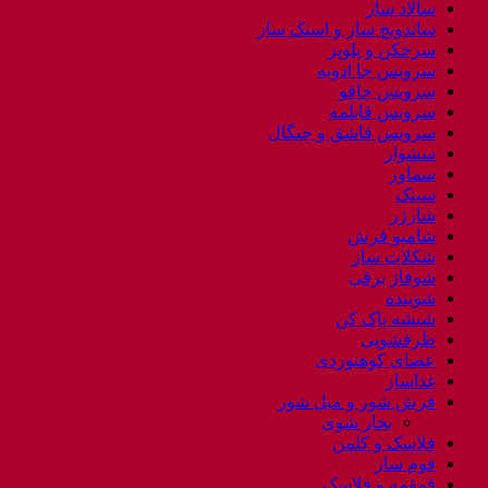
سالاد ساز
ساندویچ ساز و اسنک ساز
سرخکن و پلوپز
سرویس جا ادویه
سرویس چاقو
سرویس قابلمه
سرویس قاشق و چنگال
سشوار
سماور
سینک
شارژر
شامپو فرش
شکلات ساز
شوفاژ برقی
شوینده
شیشه پاک کن
ظرفشویی
عصای کوهنوردی
غذاساز
فرش شور و مبل شور
بخار شوی
فلاسک و کلمن
فوم ساز
قمقمه و فلاسک