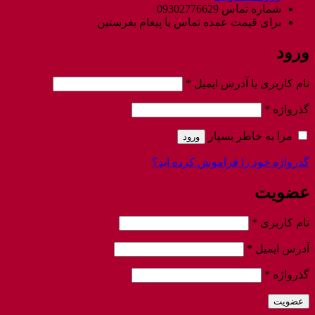
شماره تماس 09302776629
برای قیمت عمده تماس یا پیغام بفرستین
ورود
الزامی
نام کاربری یا آدرس ایمیل
*
الزامی
گذرواژه
*
مرا به خاطر بسپار
ورود
گذرواژه خود را فراموش کرده اید؟
عضویت
الزامی
نام کاربری
*
الزامی
آدرس ایمیل
*
الزامی
گذرواژه
*
عضویت