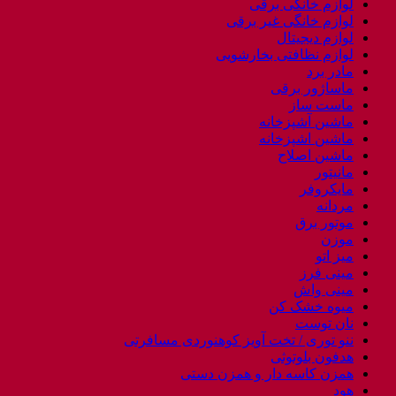
لوازم خانگی برقی
لوازم خانگی غیر برقی
لوازم دیجیتال
لوازم نظافتی بخارشویی
مادر برد
ماساژور برقی
ماست ساز
ماشین آشپزخانه
ماشین اشپزخانه
ماشین اصلاح
مانیتور
مایکروفر
مردانه
موتور برق
موزن
میز اتو
مینی فرز
مینی واش
میوه خشک کن
نان توست
ننو توری / تخت آویز کوهنوردی مسافرتی
هدفون بلوتوثی
همزن کاسه دار و همزن دستی
هود