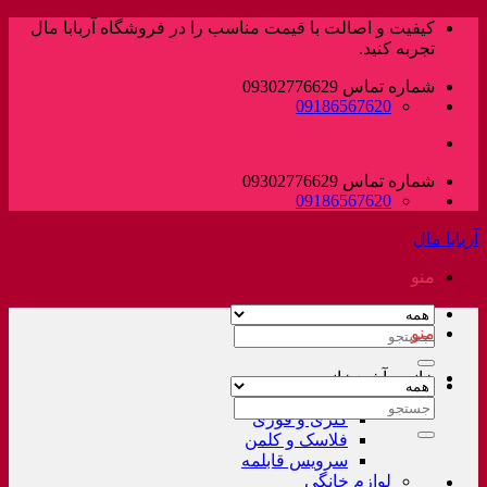
پرش
کیفیت و اصالت با قیمت مناسب را در فروشگاه آربابا مال
به
تجربه کنید.
محتوا
شماره تماس 09302776629
09186567620
شماره تماس 09302776629
09186567620
آربابا مال
منو
منو
جستجو
برای:
خانه و آشپزخانه
لوازم خانگی غیر برقی
جستجو
کتری و قوری
برای:
فلاسک و کلمن
سرویس قابلمه
لوازم خانگی