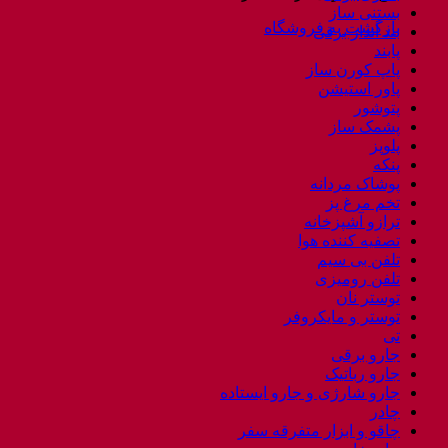
بستنی ساز
بازگشت به فروشگاه
بند انداز برقی
پابند
پاپ کورن ساز
پاور استیشن
پتوشور
پشمک ساز
پلوپز
پنکه
پوشاک مردانه
تخم مرغ پز
ترازو آشپزخانه
تصفیه کننده هوا
تلفن بی سیم
تلفن رومیزی
توستر نان
توستر و مایکروفر
تی
جارو برقی
جارو رباتیک
جارو شارژی و جارو ایستاده
چادر
چاقو و ابزار متفرقه سفر