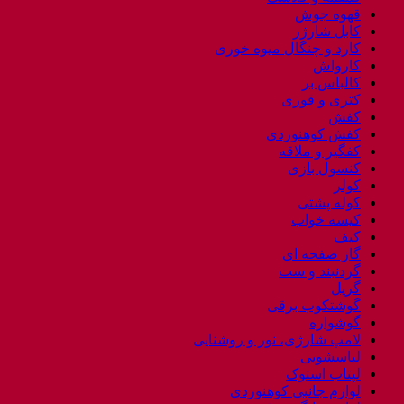
قهوه جوش
کابل شارژر
کارد و چنگال میوه خوری
کارواش
کالباس بر
کتری و قوری
کفش
کفش کوهنوردی
کفگیر و ملاقه
کنسول بازی
کولر
کوله پشتی
کیسه خواب
کیف
گاز صفحه ای
گردنبند و ست
گریل
گوشتکوب برقی
گوشواره
لامپ شارژی، نور و روشنایی
لباسشویی
لپتاب استوک
لوازم جانبی کوهنوردی