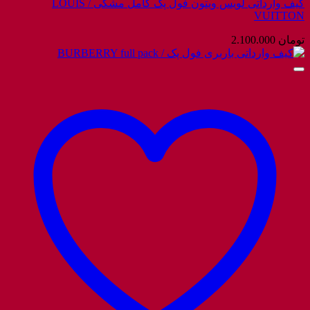
کیف وارداتی لویس ویتون فول پک کامل مشکی / LOUIS
VUITTON
تومان
2.100.000