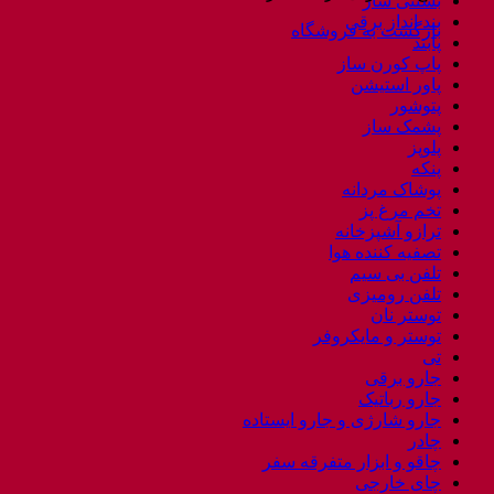
بستنی ساز
بند انداز برقی
بازگشت به فروشگاه
پابند
پاپ کورن ساز
پاور استیشن
پتوشور
پشمک ساز
پلوپز
پنکه
پوشاک مردانه
تخم مرغ پز
ترازو آشپزخانه
تصفیه کننده هوا
تلفن بی سیم
تلفن رومیزی
توستر نان
توستر و مایکروفر
تی
جارو برقی
جارو رباتیک
جارو شارژی و جارو ایستاده
چادر
چاقو و ابزار متفرقه سفر
چای خارجی