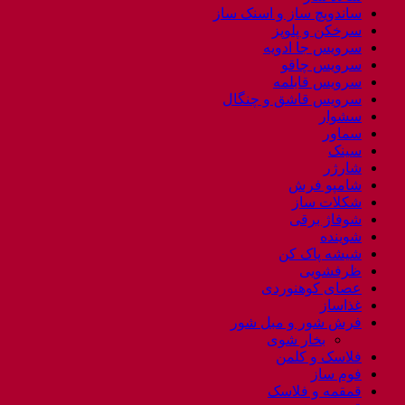
ساندویچ ساز و اسنک ساز
سرخکن و پلوپز
سرویس جا ادویه
سرویس چاقو
سرویس قابلمه
سرویس قاشق و چنگال
سشوار
سماور
سینک
شارژر
شامپو فرش
شکلات ساز
شوفاژ برقی
شوینده
شیشه پاک کن
ظرفشویی
عصای کوهنوردی
غذاساز
فرش شور و مبل شور
بخار شوی
فلاسک و کلمن
فوم ساز
قمقمه و فلاسک