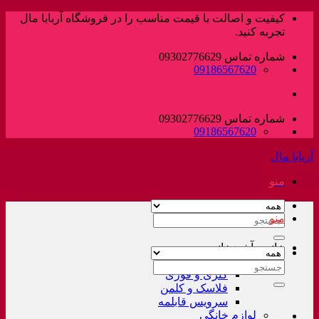
پرش
کیفیت و اصالت با قیمت مناسب را در فروشگاه آربابا مال
به
تجربه کنید.
محتوا
شماره تماس 09302776629
09186567620
شماره تماس 09302776629
09186567620
آربابا مال
منو
منو
جستجو
برای:
خانه و آشپزخانه
لوازم خانگی غیر برقی
جستجو
کتری و قوری
برای:
فلاسک و کلمن
سرویس قابلمه
لوازم خانگی