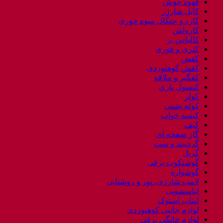
قهوه جوش
کابل شارژر
کارد و چنگال میوه خوری
کارواش
کالباس بر
کتری و قوری
کفش
کفش کوهنوردی
کفگیر و ملاقه
کنسول بازی
کولر
کوله پشتی
کیسه خواب
کیف
گاز صفحه ای
گردنبند و ست
گریل
گوشتکوب برقی
گوشواره
لامپ شارژی، نور و روشنایی
لباسشویی
لپتاب استوک
لوازم جانبی کوهنوردی
لوازم خانگی برقی