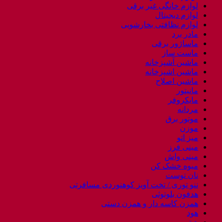
لوازم خانگی غیر برقی
لوازم دیجیتال
لوازم نظافتی بخارشویی
مادر برد
ماساژور برقی
ماست ساز
ماشین آشپزخانه
ماشین اشپزخانه
ماشین اصلاح
مانیتور
مایکروفر
مردانه
موتور برق
موزن
میز اتو
مینی فرز
مینی واش
میوه خشک کن
نان توست
ننو توری / تخت آویز کوهنوردی مسافرتی
هدفون بلوتوثی
همزن کاسه دار و همزن دستی
هود