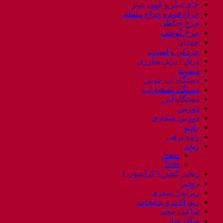
چای ساز و قهوه ساز
چراغ قوه و چراغ پیشانی
چرخ خیاطی
چرخ گوشت
چمدان
خردکن و آسیاب
دریل / دریل شارژی
دستبند
دستگاه اب جوش
دستگاه تصفیه اب
دستگاه لیزر
دوربین
دوربین شکاری
رادیو
رنده برقی
زنانه
Jeans
Tops
زنجیر کفش ( کرامپون )
زودپز
زیرانداز سفری
زیورآلات و بدلیجات
ساعت مچی
سالاد ساز