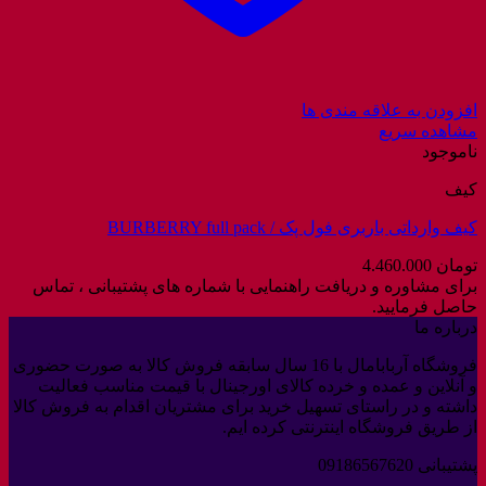
افزودن به علاقه مندی ها
مشاهده سریع
ناموجود
کیف
کیف وارداتی باربری فول پک / BURBERRY full pack
تومان
4.460.000
برای مشاوره و دریافت راهنمایی با شماره های پشتیبانی ، تماس
حاصل فرمایید.
درباره ما
فروشگاه آربابامال با 16 سال سابقه فروش کالا به صورت حضوری
و آنلاین و عمده و خرده کالای اورجینال با قیمت مناسب فعالیت
داشته و در راستای تسهیل خرید برای مشتریان اقدام به فروش کالا
از طریق فروشگاه اینترنتی کرده ایم.
پشتیبانی 09186567620