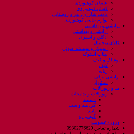
عصای کوهنوردی
کفش کوهنوردی
لامپ شارژی، نور و روشنایی
لوازم جانبی کوهنوردی
آرایشی و بهداشتی
آرایشی و بهداشتی
ادکلن و اسپری
کالای دیجیتال
اسپیکر و سیستم صوتی
لپتاب استوک
پوشاک و کیف
کیف
زنانه
آرایشی برقی
سشوار
مد و زیورآلات
زیورآلات و بدلیجات
دستبند
گردنبند و ست
پابند
گوشواره
ورود / عضویت
شماره تماس 09302776629
برای قیمت عمده تماس یا پیغام بفرستین