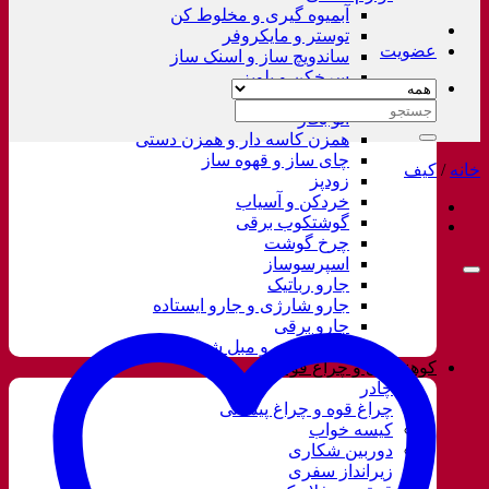
آبمیوه گیری و مخلوط کن
توستر و مایکروفر
عضویت
ساندویچ ساز و اسنک ساز
سرخکن و پلوپز
غذاساز
جستجو
اتو بخار
برای:
همزن کاسه دار و همزن دستی
چای ساز و قهوه ساز
خانه
/
کیف
زودپز
خردکن و آسیاب
گوشتکوب برقی
چرخ گوشت
اسپرسوساز
جارو رباتیک
جارو شارژی و جارو ایستاده
جارو برقی
فرش شور و مبل شور
کوهنوردی و چراغ قوه
چادر
چراغ قوه و چراغ پیشانی
کیسه خواب
دوربین شکاری
زیرانداز سفری