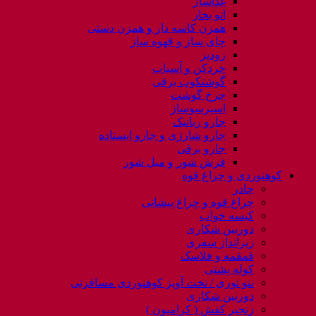
غذاساز
اتو بخار
همزن کاسه دار و همزن دستی
چای ساز و قهوه ساز
زودپز
خردکن و آسیاب
گوشتکوب برقی
چرخ گوشت
اسپرسوساز
جارو رباتیک
جارو شارژی و جارو ایستاده
جارو برقی
فرش شور و مبل شور
کوهنوردی و چراغ قوه
چادر
چراغ قوه و چراغ پیشانی
کیسه خواب
دوربین شکاری
زیرانداز سفری
قمقمه و فلاسک
کوله پشتی
ننو توری / تخت آویز کوهنوردی مسافرتی
دوربین شکاری
زنجیر کفش ( کرامپون )