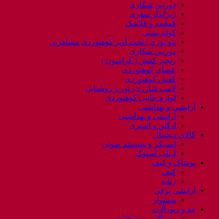
دوربین شکاری
زیرانداز سفری
قمقمه و فلاسک
کوله پشتی
ننو توری / تخت آویز کوهنوردی مسافرتی
دوربین شکاری
زنجیر کفش ( کرامپون )
عصای کوهنوردی
کفش کوهنوردی
لامپ شارژی، نور و روشنایی
لوازم جانبی کوهنوردی
آرایشی و بهداشتی
آرایشی و بهداشتی
ادکلن و اسپری
کالای دیجیتال
اسپیکر و سیستم صوتی
لپتاب استوک
پوشاک و کیف
کیف
زنانه
آرایشی برقی
سشوار
مد و زیورآلات
زیورآلات و بدلیجات