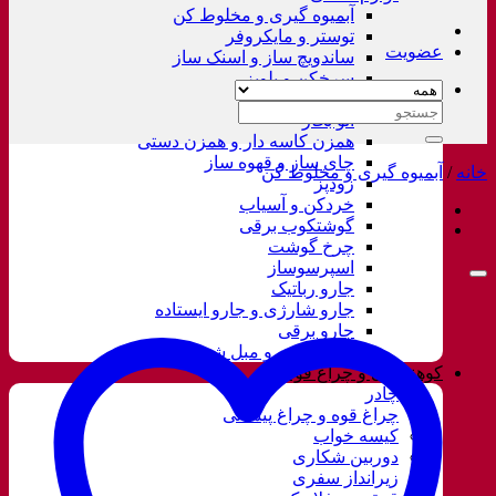
آبمیوه گیری و مخلوط کن
توستر و مایکروفر
عضویت
ساندویچ ساز و اسنک ساز
سرخکن و پلوپز
غذاساز
جستجو
اتو بخار
برای:
همزن کاسه دار و همزن دستی
چای ساز و قهوه ساز
خانه
/
آبمیوه گیری و مخلوط کن
زودپز
خردکن و آسیاب
گوشتکوب برقی
چرخ گوشت
اسپرسوساز
جارو رباتیک
جارو شارژی و جارو ایستاده
جارو برقی
فرش شور و مبل شور
کوهنوردی و چراغ قوه
چادر
چراغ قوه و چراغ پیشانی
کیسه خواب
دوربین شکاری
زیرانداز سفری