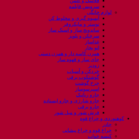
فلاسک و کلمن
سرویس قابلمه
لوازم خانگی
آبمیوه گیری و مخلوط کن
توستر و مایکروفر
ساندویچ ساز و اسنک ساز
سرخکن و پلوپز
غذاساز
اتو بخار
همزن کاسه دار و همزن دستی
چای ساز و قهوه ساز
زودپز
خردکن و آسیاب
گوشتکوب برقی
چرخ گوشت
اسپرسوساز
جارو رباتیک
جارو شارژی و جارو ایستاده
جارو برقی
فرش شور و مبل شور
کوهنوردی و چراغ قوه
چادر
چراغ قوه و چراغ پیشانی
کیسه خواب