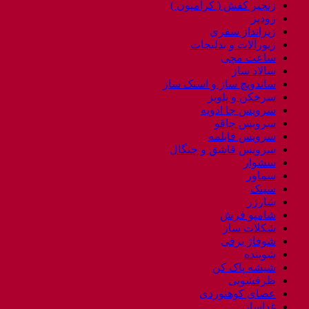
زنجیر کفش ( کرامپون )
زودپز
زیرانداز سفری
زیورآلات و بدلیجات
ساعت مچی
سالاد ساز
ساندویچ ساز و اسنک ساز
سرخکن و پلوپز
سرویس جا ادویه
سرویس چاقو
سرویس قابلمه
سرویس قاشق و چنگال
سشوار
سماور
سینک
شارژر
شامپو فرش
شکلات ساز
شوفاژ برقی
شوینده
شیشه پاک کن
ظرفشویی
عصای کوهنوردی
غذاساز