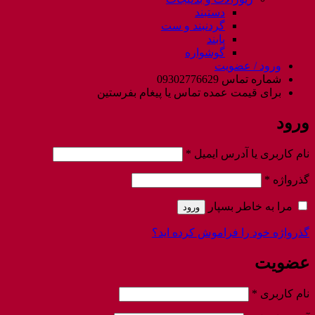
دستبند
گردنبند و ست
پابند
گوشواره
ورود / عضویت
شماره تماس 09302776629
برای قیمت عمده تماس یا پیغام بفرستین
ورود
الزامی
نام کاربری یا آدرس ایمیل
*
الزامی
گذرواژه
*
مرا به خاطر بسپار
ورود
گذرواژه خود را فراموش کرده اید؟
عضویت
الزامی
نام کاربری
*