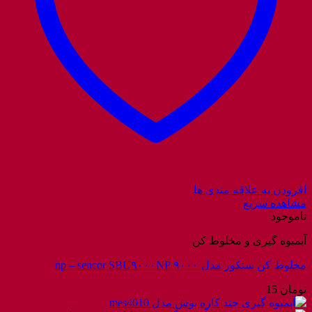
افزودن به علاقه مندی ها
مشاهده سریع
ناموجود
آبمیوه گیری و مخلوط کن
مخلوط کن سنکور مدل ۹۰۰۰ np – sencor SBU۹۰۰۰NP
تومان
15