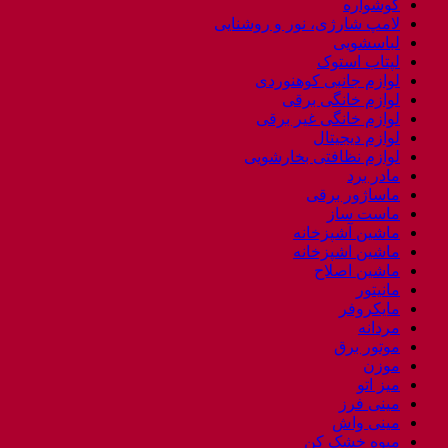
گوشواره
لامپ شارژی، نور و روشنایی
لباسشویی
لپتاب استوک
لوازم جانبی کوهنوردی
لوازم خانگی برقی
لوازم خانگی غیر برقی
لوازم دیجیتال
لوازم نظافتی بخارشویی
مادر برد
ماساژور برقی
ماست ساز
ماشین آشپزخانه
ماشین اشپزخانه
ماشین اصلاح
مانیتور
مایکروفر
مردانه
موتور برق
موزن
میز اتو
مینی فرز
مینی واش
میوه خشک کن