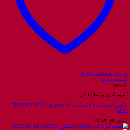
افزودن به علاقه مندی ها
مشاهده سریع
ناموجود
آبمیوه گیری و مخلوط کن
ماشین آشپزخانه ۵.۵ لیتر مدل ۵۲۶۲ هنریچ / HENRICH HKM
۵۲۶۲
تومان
10.829.500