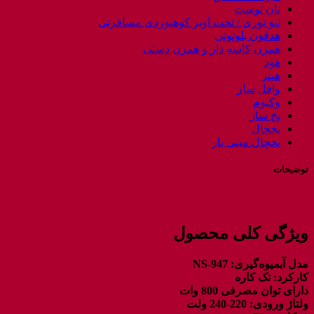
نان توست
ننو توری / تخت آویز کوهنوردی مسافرتی
هدفون بلوتوثی
همزن کاسه دار و همزن دستی
هود
هیتر
وافل ساز
وکیوم
یخ ساز
یخچال
یخچال مینی بار
توضیحات
ویژگی کلی محصول
مدل آبمیوه‌گیری: NS-947
کارکرد: تک کاره
دارای توان مصرفی 800 وات
ولتاژ ورودی: 220-240 ولت