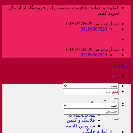
پرش
کیفیت و اصالت با قیمت مناسب را در فروشگاه آربابا مال
به
تجربه کنید.
محتوا
شماره تماس 09302776629
09186567620
شماره تماس 09302776629
09186567620
آربابا مال
منو
منو
جستجو
برای:
خانه و آشپزخانه
لوازم خانگی غیر برقی
جستجو
کتری و قوری
برای:
فلاسک و کلمن
سرویس قابلمه
لوازم خانگی