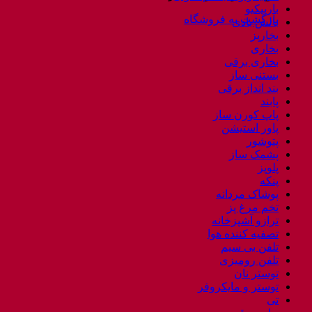
باربیکیو
بازگشت به فروشگاه
بالش بادی
بخارپز
بخاری
بخاری برقی
بستنی ساز
بند انداز برقی
پابند
پاپ کورن ساز
پاور استیشن
پتوشور
پشمک ساز
پلوپز
پنکه
پوشاک مردانه
تخم مرغ پز
ترازو آشپزخانه
تصفیه کننده هوا
تلفن بی سیم
تلفن رومیزی
توستر نان
توستر و مایکروفر
تی