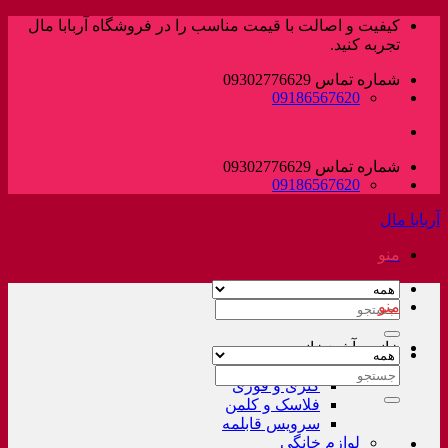
پرش
کیفیت و اصالت با قیمت مناسب را در فروشگاه آربابا مال
به
تجربه کنید.
محتوا
شماره تماس 09302776629
09186567620
شماره تماس 09302776629
09186567620
آربابا مال
منو
منو
جستجو
برای:
خانه و آشپزخانه
لوازم خانگی غیر برقی
جستجو
کتری و قوری
برای:
فلاسک و کلمن
سرویس قابلمه
لوازم خانگی