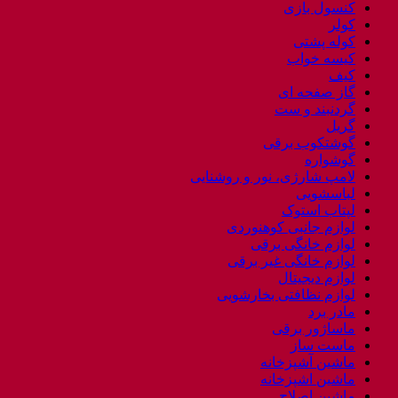
کنسول بازی
کولر
کوله پشتی
کیسه خواب
کیف
گاز صفحه ای
گردنبند و ست
گریل
گوشتکوب برقی
گوشواره
لامپ شارژی، نور و روشنایی
لباسشویی
لپتاب استوک
لوازم جانبی کوهنوردی
لوازم خانگی برقی
لوازم خانگی غیر برقی
لوازم دیجیتال
لوازم نظافتی بخارشویی
مادر برد
ماساژور برقی
ماست ساز
ماشین آشپزخانه
ماشین اشپزخانه
ماشین اصلاح