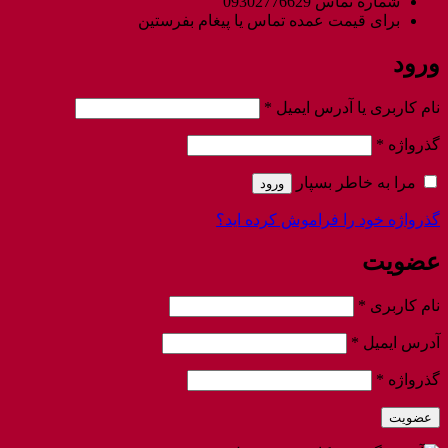
شماره تماس 09302776629
برای قیمت عمده تماس یا پیغام بفرستین
ورود
الزامی
نام کاربری یا آدرس ایمیل
*
الزامی
گذرواژه
*
مرا به خاطر بسپار
ورود
گذرواژه خود را فراموش کرده اید؟
عضویت
الزامی
نام کاربری
*
الزامی
آدرس ایمیل
*
الزامی
گذرواژه
*
عضویت