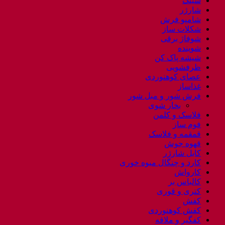
سینک
شارژر
شامپو فرش
شکلات ساز
شوفاژ برقی
شوینده
شیشه پاک کن
ظرفشویی
عصای کوهنوردی
غذاساز
فرش شور و مبل شور
بخار شوی
فلاسک و کلمن
فوم ساز
قمقمه و فلاسک
قهوه جوش
کابل شارژر
کارد و چنگال میوه خوری
کارواش
کالباس بر
کتری و قوری
کفش
کفش کوهنوردی
کفگیر و ملاقه