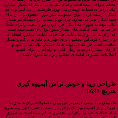
محکم طراحی شده است و تمام شیشه می باشد که بسیار عملکرد
عالی را برای شما به ارمغان می آورد. ظرفیت آن 1.5 لیتر بوده که
امکان درست کردن انواع اسموتی، شیر موز ، معجون و … را برای
شما امکان پذیر می سازد. خرد کن و آسیاب این دستگاه نیز بسیار
عالی بوده به طوری که امکان خرد کردن مواد سخت را برای شما
فراهم می کند. قابلیت های بسیار متنوع برای آن تعبیه شده است
که از آن ها می توان به قابلیت ضد چکه، قابلیت عملکرد لحظه ای
و… اشاره کرد. این محصول برای جهیزیه و خانم های کدبانو بسیار
مناسب است چرا که می تواند به یک دستیار عالی تبدیل شود و
کارهای شما را در مدت زمان کمی به راه اندازد. برای کسب
اطلاعات بیشتر در ادامه ی مطلب زیر با ما همراه باشید:
طراحی زیبا و خوش تراش آبمیوه گیری
هنریچ 8697
تک بودن و به نوعی خوش تراش بودن مصحولات برای همه ی ما
خریداران از اهمیت ویژه‌ای برخوردار است به همین دلیل برند هنریچ
تمام خلاقیت خود را برای این محصول به کار برده است به طوری
که دارای بدنه ی خوش‌تراش می باشد که از متریال استیل ضد زنگ