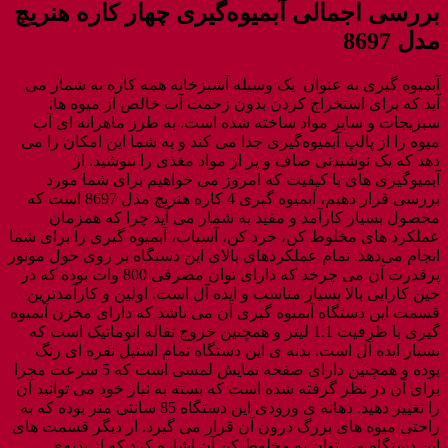
بررسی اجمالی آبمیوه‌گیری چهار کاره هنریچ
مدل 8697
آبمیوه گیری به عنوان یک وسیله آشپزخانه همه کاره به شمار می
آید که برای استخراج کردن بدون زحمت آب خالص از میوه ها،
سبزیجات و سایر مواد ساخته شده است. به طرز ماهرانه ای آب
میوه را از پالپ آبمیوه‌گیری جدا می کند و به شما این امکان را می
دهد که یک نوشیدنی صاف و پر از مواد مغذی را بنوشید. از
آبمیوگیری های با کیفیت که امروز می خواهیم برای شما مورد
بررسی قرار دهیم، آبمیوه گیری 4 کاره هنریچ مدل 8697 است که
محصول بسیار کارآمد و مفید به شمار می آید چرا که همزمان
عملکرد های مخلوط کن، خرد کن، آسیاب، آبمیوه گیری را برای شما
انجام می‌دهد. تمام عملکردهای بالای این دستگاه بر روی حول موتور
پرقدرت آن می چرخد که دارای توان مصرفی 800 وات بوده که در
حین کارایی بالا بسیار مناسب و ایده آل است. اولین و کارآمدترین
قسمت این دستگاه آبمیوه گیری آن می باشد که دارای مخزن آبمیوه
گیری با ظرفیت 1.1 لیتر و همچنین خروج تفاله اتوماتیک است که
بسیار ایده آل است. بدنه ی این دستگاه تمام استیل نقره ای رنگ
بوده و همچنین دارای صفحه نمایش لمسی است که 5 سرعت مجزا
برای آن در نظر گرفته شده است که بسته به نیاز خود می توانید آن
را تغییر دهید. دهانه ی ورودی این دستگاه 85 سانتی متر بوده که به
راحتی میوه های بزرگ درون آن قرار می گیرد. از دیگر قسمت های
این دستگاه می توان به مخلوط کن آن اشاره کرد که از بدنه‌ی