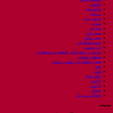
مانیتور
مایکروفر
مردانه
موتور برق
موزن
میز اتو
مینی فرز
مینی واش
میوه خشک کن
نان توست
ننو توری / تخت آویز کوهنوردی مسافرتی
هدفون بلوتوثی
همزن کاسه دار و همزن دستی
هود
هیتر
وافل ساز
وکیوم
یخ ساز
یخچال
یخچال مینی بار
توضیحات