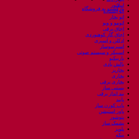
اپیلاتور
بازگشت به فروشگاه
اتو ایستاده
اتو بخار
اتومو و ویو
اجاق برقی
اجاق گاز کوهنوردی
ادکلن و اسپری
اسپرسوساز
اسپیکر و سیستم صوتی
باربیکیو
بالش بادی
بخارپز
بخاری
بخاری برقی
بستنی ساز
بند انداز برقی
پابند
پاپ کورن ساز
پاور استیشن
پتوشور
پشمک ساز
پلوپز
پنکه