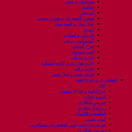
سرخکن و پلوپز
غذاساز
اتو بخار
همزن کاسه دار و همزن دستی
چای ساز و قهوه ساز
زودپز
خردکن و آسیاب
گوشتکوب برقی
چرخ گوشت
اسپرسوساز
جارو رباتیک
جارو شارژی و جارو ایستاده
جارو برقی
فرش شور و مبل شور
کوهنوردی و چراغ قوه
چادر
چراغ قوه و چراغ پیشانی
کیسه خواب
دوربین شکاری
زیرانداز سفری
قمقمه و فلاسک
کوله پشتی
ننو توری / تخت آویز کوهنوردی مسافرتی
دوربین شکاری