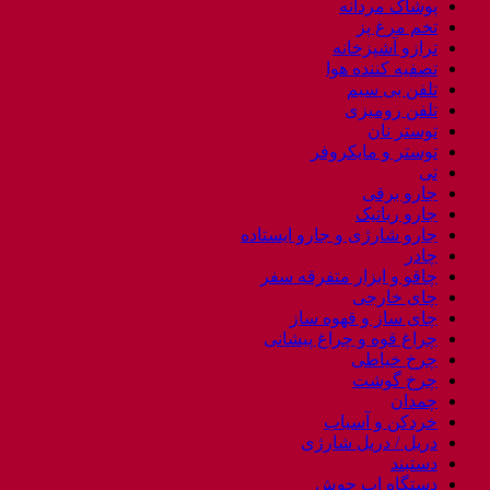
پوشاک مردانه
تخم مرغ پز
ترازو آشپزخانه
تصفیه کننده هوا
تلفن بی سیم
تلفن رومیزی
توستر نان
توستر و مایکروفر
تی
جارو برقی
جارو رباتیک
جارو شارژی و جارو ایستاده
چادر
چاقو و ابزار متفرقه سفر
چای خارجی
چای ساز و قهوه ساز
چراغ قوه و چراغ پیشانی
چرخ خیاطی
چرخ گوشت
چمدان
خردکن و آسیاب
دریل / دریل شارژی
دستبند
دستگاه اب جوش