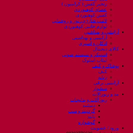
زنجیر کفش ( کرامپون )
عصای کوهنوردی
کفش کوهنوردی
لامپ شارژی، نور و روشنایی
لوازم جانبی کوهنوردی
آرایشی و بهداشتی
آرایشی و بهداشتی
ادکلن و اسپری
کالای دیجیتال
اسپیکر و سیستم صوتی
لپتاب استوک
پوشاک و کیف
کیف
زنانه
آرایشی برقی
سشوار
مد و زیورآلات
زیورآلات و بدلیجات
دستبند
گردنبند و ست
پابند
گوشواره
ورود / عضویت