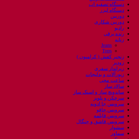
دستگاه تصفیه اب
دستگاه لیزر
دوربین
دوربین شکاری
رادیو
رنده برقی
زنانه
Jeans
Tops
زنجیر کفش ( کرامپون )
زودپز
زیرانداز سفری
زیورآلات و بدلیجات
ساعت مچی
سالاد ساز
ساندویچ ساز و اسنک ساز
سرخکن و پلوپز
سرویس جا ادویه
سرویس چاقو
سرویس قابلمه
سرویس قاشق و چنگال
سشوار
سماور