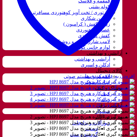
قمقمه و فلاسک
کوله پشتی
ننو توری / تخت آویز کوهنوردی مسافرتی
دوربین شکاری
زنجیر کفش ( کرامپون )
عصای کوهنوردی
کفش کوهنوردی
لامپ شارژی، نور و روشنایی
لوازم جانبی کوهنوردی
آرایشی و بهداشتی
آرایشی و بهداشتی
ادکلن و اسپری
کالای دیجیتال
افزودن به علاقه مندی ها
اسپیکر و سیستم صوتی
لپتاب استوک
پوشاک و کیف
کیف
زنانه
آرایشی برقی
سشوار
مد و زیورآلات
زیورآلات و بدلیجات
دستبند
گردنبند و ست