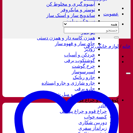
آبمیوه گیری و مخلوط کن
توستر و مایکروفر
عضویت
ساندویچ ساز و اسنک ساز
سرخکن و پلوپز
غذاساز
جستجو
اتو بخار
برای:
همزن کاسه دار و همزن دستی
چای ساز و قهوه ساز
خانه
/
لوازم خانگی برقی
زودپز
خردکن و آسیاب
گوشتکوب برقی
چرخ گوشت
اسپرسوساز
جارو رباتیک
جارو شارژی و جارو ایستاده
جارو برقی
فرش شور و مبل شور
کوهنوردی و چراغ قوه
چادر
چراغ قوه و چراغ پیشانی
کیسه خواب
دوربین شکاری
زیرانداز سفری