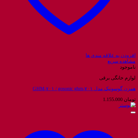
افزودن به علاقه مندی ها
مشاهده سریع
ناموجود
لوازم خانگی برقی
همزن گوسونیک مدل GHM-۷۰۱ / gosonic ghm-۷۰۱
تومان
1.155.000