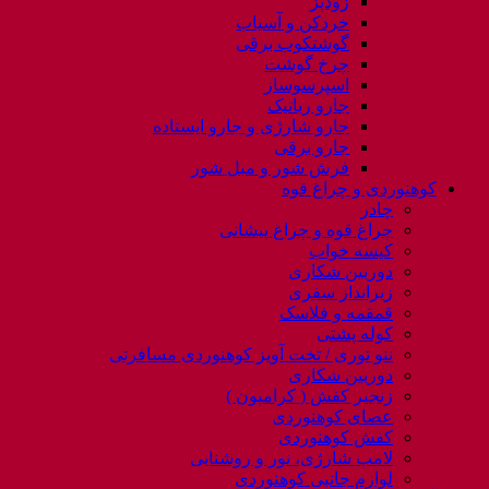
زودپز
خردکن و آسیاب
گوشتکوب برقی
چرخ گوشت
اسپرسوساز
جارو رباتیک
جارو شارژی و جارو ایستاده
جارو برقی
فرش شور و مبل شور
کوهنوردی و چراغ قوه
چادر
چراغ قوه و چراغ پیشانی
کیسه خواب
دوربین شکاری
زیرانداز سفری
قمقمه و فلاسک
کوله پشتی
ننو توری / تخت آویز کوهنوردی مسافرتی
دوربین شکاری
زنجیر کفش ( کرامپون )
عصای کوهنوردی
کفش کوهنوردی
لامپ شارژی، نور و روشنایی
لوازم جانبی کوهنوردی