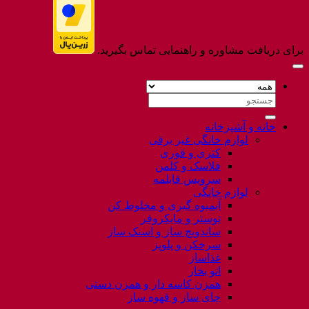
برای دریافت مشاوره و راهنمایی تماس بگیرید.
جستجو
برای:
خانه و آشپزخانه
لوازم خانگی غیر برقی
کتری و قوری
فلاسک و کلمن
سرویس قابلمه
لوازم خانگی
آبمیوه گیری و مخلوط کن
توستر و مایکروفر
ساندویچ ساز و اسنک ساز
سرخکن و پلوپز
غذاساز
اتو بخار
همزن کاسه دار و همزن دستی
چای ساز و قهوه ساز