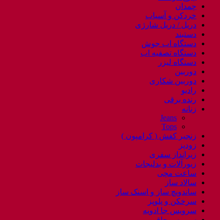
چمدان
خردکن و آسیاب
دریل / دریل شارژی
دستبند
دستگاه اب جوش
دستگاه تصفیه اب
دستگاه لیزر
دوربین
دوربین شکاری
رادیو
رنده برقی
زنانه
Jeans
Tops
زنجیر کفش ( کرامپون )
زودپز
زیرانداز سفری
زیورآلات و بدلیجات
ساعت مچی
سالاد ساز
ساندویچ ساز و اسنک ساز
سرخکن و پلوپز
سرویس جا ادویه
سرویس چاقو