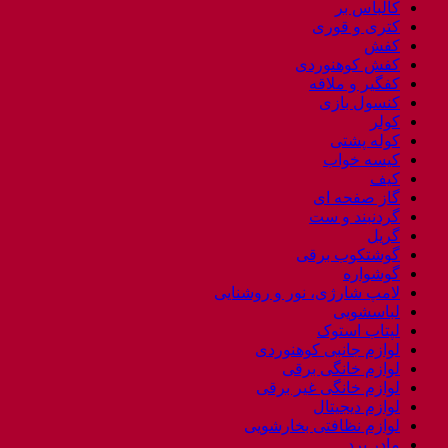
کالباس بر
کتری و قوری
کفش
کفش کوهنوردی
کفگیر و ملاقه
کنسول بازی
کولر
کوله پشتی
کیسه خواب
کیف
گاز صفحه ای
گردنبند و ست
گریل
گوشتکوب برقی
گوشواره
لامپ شارژی، نور و روشنایی
لباسشویی
لپتاب استوک
لوازم جانبی کوهنوردی
لوازم خانگی برقی
لوازم خانگی غیر برقی
لوازم دیجیتال
لوازم نظافتی بخارشویی
مادر برد