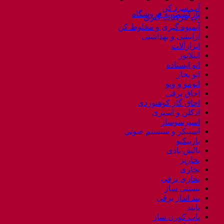
آب سرد کن
بازگشت به فروشگاه
آب مرکبات گیری
آبمیوه گیری و مخلوط کن
آرایشی و بهداشتی
ابزارآلات
اپیلاتور
اتو ایستاده
اتو بخار
اتومو و ویو
اجاق برقی
اجاق گاز کوهنوردی
ادکلن و اسپری
اسپرسوساز
اسپیکر و سیستم صوتی
باربیکیو
بالش بادی
بخارپز
بخاری
بخاری برقی
بستنی ساز
بند انداز برقی
پابند
پاپ کورن ساز