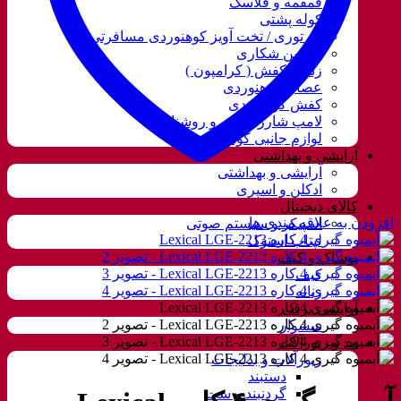
قمقمه و فلاسک
کوله پشتی
ننو توری / تخت آویز کوهنوردی مسافرتی
دوربین شکاری
زنجیر کفش ( کرامپون )
عصای کوهنوردی
کفش کوهنوردی
لامپ شارژی، نور و روشنایی
لوازم جانبی کوهنوردی
آرایشی و بهداشتی
آرایشی و بهداشتی
ادکلن و اسپری
کالای دیجیتال
افزودن به علاقه مندی ها
اسپیکر و سیستم صوتی
لپتاب استوک
پوشاک و کیف
کیف
زنانه
آرایشی برقی
سشوار
مد و زیورآلات
زیورآلات و بدلیجات
دستبند
گردنبند و ست