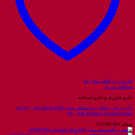
افزودن به علاقه مندی ها
مشاهده سریع
جارو شارژی و جارو ایستاده
جارو برقی رباتیک برند سنکور مدلsrv ۹۲۰۰ bk /Sencor SRV
۹۲۰۰BK Robotic vacuum cleaner
تومان
123.500.000