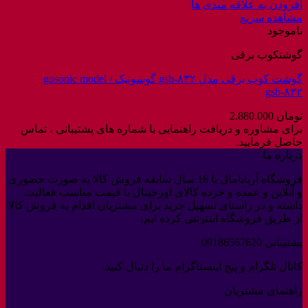
افزودن به علاقه مندی ها
مشاهده سریع
ناموجود
گوشتکوب برقی
گوشت کوب برقی مدل gsb-۸۳۲ گوسونیک / gosonic model
gsb-۸۳۲
تومان
2.880.000
برای مشاوره و دریافت راهنمایی با شماره های پشتیبانی ، تماس
حاصل فرمایید.
درباره ما
فروشگاه آربابامال با 16 سال سابقه فروش کالا به صورت حضوری
و آنلاین و عمده و خرده کالای اورجینال با قیمت مناسب فعالیت
داشته و در راستای تسهیل خرید برای مشتریان اقدام به فروش کالا
از طریق فروشگاه اینترنتی کرده ایم.
پشتیبانی 09186567620
کانال تلگرام و پیج اینستاگرام ما را دنبال کنید.
راهنمای مشتریان