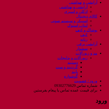
آرایشی و بهداشتی
آرایشی و بهداشتی
ادکلن و اسپری
کالای دیجیتال
اسپیکر و سیستم صوتی
لپتاب استوک
پوشاک و کیف
کیف
زنانه
آرایشی برقی
سشوار
مد و زیورآلات
زیورآلات و بدلیجات
دستبند
گردنبند و ست
پابند
گوشواره
ورود / عضویت
شماره تماس 09302776629
برای قیمت عمده تماس یا پیغام بفرستین
ورود