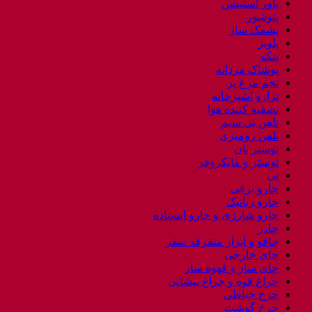
پاور استیشن
پتوشور
پشمک ساز
پلوپز
پنکه
پوشاک مردانه
تخم مرغ پز
ترازو آشپزخانه
تصفیه کننده هوا
تلفن بی سیم
تلفن رومیزی
توستر نان
توستر و مایکروفر
تی
جارو برقی
جارو رباتیک
جارو شارژی و جارو ایستاده
چادر
چاقو و ابزار متفرقه سفر
چای خارجی
چای ساز و قهوه ساز
چراغ قوه و چراغ پیشانی
چرخ خیاطی
چرخ گوشت