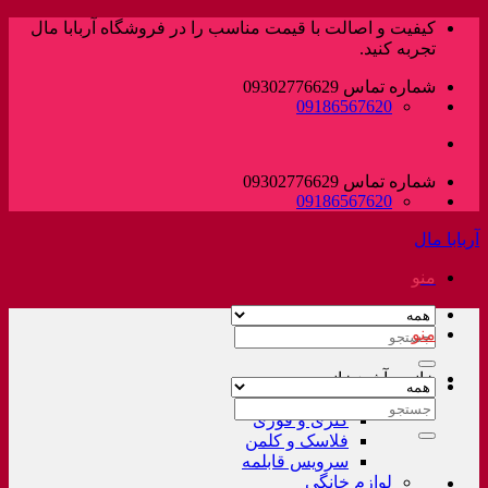
پرش
کیفیت و اصالت با قیمت مناسب را در فروشگاه آربابا مال
به
تجربه کنید.
محتوا
شماره تماس 09302776629
09186567620
شماره تماس 09302776629
09186567620
آربابا مال
منو
منو
جستجو
برای:
خانه و آشپزخانه
لوازم خانگی غیر برقی
جستجو
کتری و قوری
برای:
فلاسک و کلمن
سرویس قابلمه
لوازم خانگی