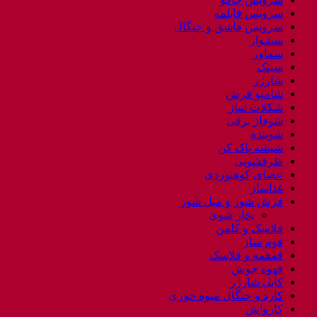
سرویس قابلمه
سرویس قاشق و چنگال
سشوار
سماور
سینک
شارژر
شامپو فرش
شکلات ساز
شوفاژ برقی
شوینده
شیشه پاک کن
ظرفشویی
عصای کوهنوردی
غذاساز
فرش شور و مبل شور
بخار شوی
فلاسک و کلمن
فوم ساز
قمقمه و فلاسک
قهوه جوش
کابل شارژر
کارد و چنگال میوه خوری
کارواش