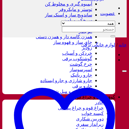
آبمیوه گیری و مخلوط کن
توستر و مایکروفر
عضویت
ساندویچ ساز و اسنک ساز
سرخکن و پلوپز
غذاساز
جستجو
اتو بخار
برای:
همزن کاسه دار و همزن دستی
چای ساز و قهوه ساز
خانه
/
لوازم خانگی برقی
زودپز
خردکن و آسیاب
گوشتکوب برقی
چرخ گوشت
اسپرسوساز
جارو رباتیک
جارو شارژی و جارو ایستاده
جارو برقی
فرش شور و مبل شور
کوهنوردی و چراغ قوه
چادر
چراغ قوه و چراغ پیشانی
کیسه خواب
دوربین شکاری
زیرانداز سفری