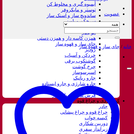
آبمیوه گیری و مخلوط کن
توستر و مایکروفر
عضویت
ساندویچ ساز و اسنک ساز
سرخکن و پلوپز
غذاساز
جستجو
اتو بخار
برای:
همزن کاسه دار و همزن دستی
چای ساز و قهوه ساز
خانه
/
چای ساز و قهوه ساز
زودپز
خردکن و آسیاب
گوشتکوب برقی
چرخ گوشت
اسپرسوساز
جارو رباتیک
جارو شارژی و جارو ایستاده
جارو برقی
فرش شور و مبل شور
کوهنوردی و چراغ قوه
چادر
چراغ قوه و چراغ پیشانی
کیسه خواب
دوربین شکاری
زیرانداز سفری