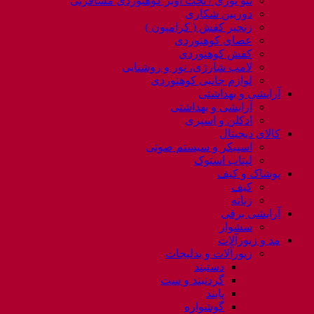
ننو توری / تخت آویز کوهنوردی مسافرتی
دوربین شکاری
زنجیر کفش ( کرامپون )
عصای کوهنوردی
کفش کوهنوردی
لامپ شارژی، نور و روشنایی
لوازم جانبی کوهنوردی
آرایشی و بهداشتی
آرایشی و بهداشتی
ادکلن و اسپری
کالای دیجیتال
اسپیکر و سیستم صوتی
لپتاب استوک
پوشاک و کیف
کیف
زنانه
آرایشی برقی
سشوار
مد و زیورآلات
زیورآلات و بدلیجات
دستبند
گردنبند و ست
پابند
گوشواره