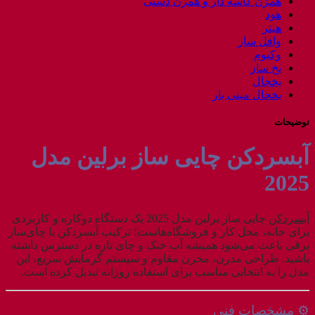
همزن کاسه دار و همزن دستی
هود
هیتر
وافل ساز
وکیوم
یخ ساز
یخچال
یخچال مینی بار
توضیحات
آبسردکن چایی ساز
برلین
مدل
2025
آبسردکن
چایی ساز برلین مدل 2025 یک دستگاه دوکاره و کاربردی
برای خانه، محل کار و فروشگاه‌هاست؛ ترکیب آبسردکن با چای‌ساز
برقی باعث می‌شود همیشه آب خنک و چای تازه در دسترس داشته
باشید. طراحی مدرن، مخزن مقاوم و سیستم گرمایش سریع، این
مدل را به انتخابی مناسب برای استفاده روزانه تبدیل کرده است.
⚙️ مشخصات فنی