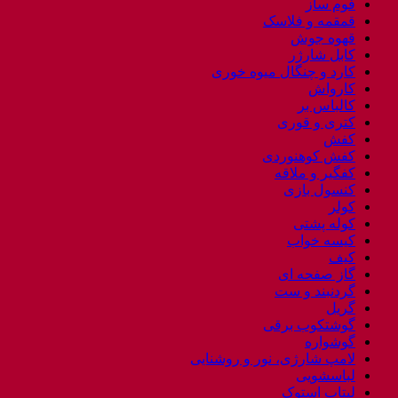
فوم ساز
قمقمه و فلاسک
قهوه جوش
کابل شارژر
کارد و چنگال میوه خوری
کارواش
کالباس بر
کتری و قوری
کفش
کفش کوهنوردی
کفگیر و ملاقه
کنسول بازی
کولر
کوله پشتی
کیسه خواب
کیف
گاز صفحه ای
گردنبند و ست
گریل
گوشتکوب برقی
گوشواره
لامپ شارژی، نور و روشنایی
لباسشویی
لپتاب استوک