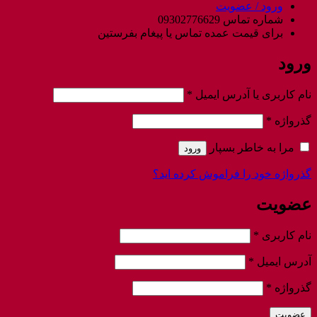
ورود / عضویت
شماره تماس 09302776629
برای قیمت عمده تماس یا پیغام بفرستین
ورود
الزامی
نام کاربری یا آدرس ایمیل
*
الزامی
گذرواژه
*
مرا به خاطر بسپار
ورود
گذرواژه خود را فراموش کرده اید؟
عضویت
الزامی
نام کاربری
*
الزامی
آدرس ایمیل
*
الزامی
گذرواژه
*
عضویت