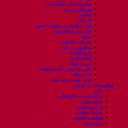
ساندویچ ساز و اسنک ساز
سرخکن و پلوپز
غذاساز
اتو بخار
همزن کاسه دار و همزن دستی
چای ساز و قهوه ساز
زودپز
خردکن و آسیاب
گوشتکوب برقی
چرخ گوشت
اسپرسوساز
جارو رباتیک
جارو شارژی و جارو ایستاده
جارو برقی
فرش شور و مبل شور
کوهنوردی و چراغ قوه
چادر
چراغ قوه و چراغ پیشانی
کیسه خواب
دوربین شکاری
زیرانداز سفری
قمقمه و فلاسک
کوله پشتی