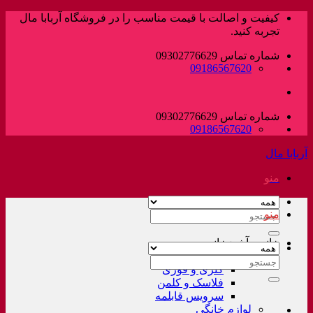
پرش
کیفیت و اصالت با قیمت مناسب را در فروشگاه آربابا مال
به
تجربه کنید.
محتوا
شماره تماس 09302776629
09186567620
شماره تماس 09302776629
09186567620
آربابا مال
منو
منو
جستجو
برای:
خانه و آشپزخانه
لوازم خانگی غیر برقی
جستجو
کتری و قوری
برای:
فلاسک و کلمن
سرویس قابلمه
لوازم خانگی