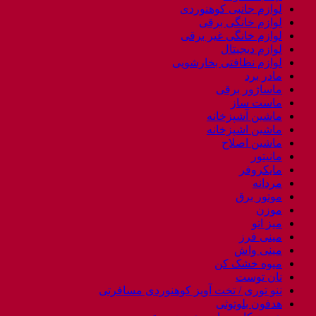
لوازم جانبی کوهنوردی
لوازم خانگی برقی
لوازم خانگی غیر برقی
لوازم دیجیتال
لوازم نظافتی بخارشویی
مادر برد
ماساژور برقی
ماست ساز
ماشین آشپزخانه
ماشین اشپزخانه
ماشین اصلاح
مانیتور
مایکروفر
مردانه
موتور برق
موزن
میز اتو
مینی فرز
مینی واش
میوه خشک کن
نان توست
ننو توری / تخت آویز کوهنوردی مسافرتی
هدفون بلوتوثی