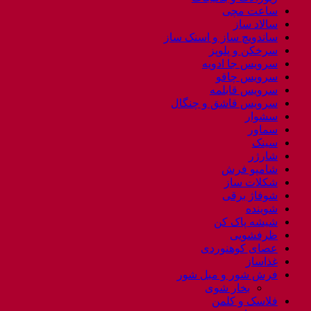
ساعت مچی
سالاد ساز
ساندویچ ساز و اسنک ساز
سرخکن و پلوپز
سرویس جا ادویه
سرویس چاقو
سرویس قابلمه
سرویس قاشق و چنگال
سشوار
سماور
سینک
شارژر
شامپو فرش
شکلات ساز
شوفاژ برقی
شوینده
شیشه پاک کن
ظرفشویی
عصای کوهنوردی
غذاساز
فرش شور و مبل شور
بخار شوی
فلاسک و کلمن