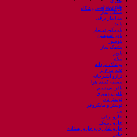
بخاری
بخاری برقی
بازگشت به فروشگاه
بستنی ساز
بند انداز برقی
پابند
پاپ کورن ساز
پاور استیشن
پتوشور
پشمک ساز
پلوپز
پنکه
پوشاک مردانه
تخم مرغ پز
ترازو آشپزخانه
تصفیه کننده هوا
تلفن بی سیم
تلفن رومیزی
توستر نان
توستر و مایکروفر
تی
جارو برقی
جارو رباتیک
جارو شارژی و جارو ایستاده
چادر