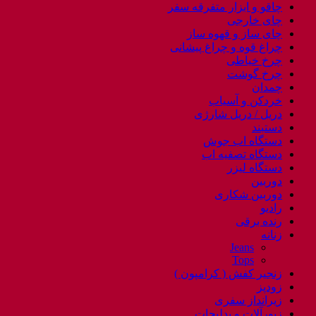
چاقو و ابزار متفرقه سفر
چای خارجی
چای ساز و قهوه ساز
چراغ قوه و چراغ پیشانی
چرخ خیاطی
چرخ گوشت
چمدان
خردکن و آسیاب
دریل / دریل شارژی
دستبند
دستگاه اب جوش
دستگاه تصفیه اب
دستگاه لیزر
دوربین
دوربین شکاری
رادیو
رنده برقی
زنانه
Jeans
Tops
زنجیر کفش ( کرامپون )
زودپز
زیرانداز سفری
زیورآلات و بدلیجات