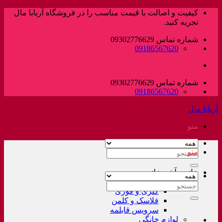
پرش
کیفیت و اصالت با قیمت مناسب را در فروشگاه آربابا مال
به
تجربه کنید.
محتوا
شماره تماس 09302776629
09186567620
شماره تماس 09302776629
09186567620
آربابا مال
منو
منو
جستجو
برای:
خانه و آشپزخانه
لوازم خانگی غیر برقی
جستجو
کتری و قوری
برای:
فلاسک و کلمن
سرویس قابلمه
لوازم خانگی