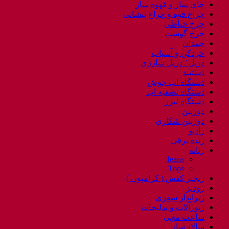
چای ساز و قهوه ساز
چراغ قوه و چراغ پیشانی
چرخ خیاطی
چرخ گوشت
چمدان
خردکن و آسیاب
دریل / دریل شارژی
دستبند
دستگاه اب جوش
دستگاه تصفیه اب
دستگاه لیزر
دوربین
دوربین شکاری
رادیو
رنده برقی
زنانه
Jeans
Tops
زنجیر کفش ( کرامپون )
زودپز
زیرانداز سفری
زیورآلات و بدلیجات
ساعت مچی
سالاد ساز