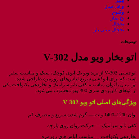
هیتر
وافل ساز
وکیوم
یخ ساز
یخچال
یخچال مینی بار
توضیحات
اتو بخار ویو مدل V-302
اتو دستی V‑302 از برند ویو یک اتوی کوچک، سبک و مناسب سفر
است که برای اتوکشی سریع لباس‌های روزمره طراحی شده.
این مدل با توان مناسب، کفی نانو سرامیک و بخاردهی یکنواخت یکی
از اتوهای کاربردی سری 300 ویو محسوب می‌شود.
ویژگی‌های اصلی اتو ویو V‑302
توان 1200–1400 وات — گرم شدن سریع و مصرف کم
کفی نانو سرامیک — حرکت روان روی پارچه
بخاردهی یکنواخت — مناسب لباس‌های روزمره