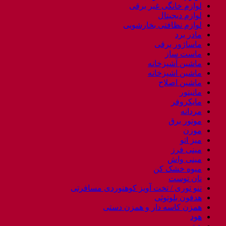
لوازم خانگی غیر برقی
لوازم دیجیتال
لوازم نظافتی بخارشویی
مادر برد
ماساژور برقی
ماست ساز
ماشین آشپزخانه
ماشین اشپزخانه
ماشین اصلاح
مانیتور
مایکروفر
مردانه
موتور برق
موزن
میز اتو
مینی فرز
مینی واش
میوه خشک کن
نان توست
ننو توری / تخت آویز کوهنوردی مسافرتی
هدفون بلوتوثی
همزن کاسه دار و همزن دستی
هود