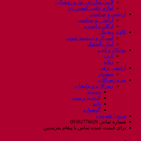
لامپ شارژی، نور و روشنایی
لوازم جانبی کوهنوردی
آرایشی و بهداشتی
آرایشی و بهداشتی
ادکلن و اسپری
کالای دیجیتال
اسپیکر و سیستم صوتی
لپتاب استوک
پوشاک و کیف
کیف
زنانه
آرایشی برقی
سشوار
مد و زیورآلات
زیورآلات و بدلیجات
دستبند
گردنبند و ست
پابند
گوشواره
ورود / عضویت
شماره تماس 09302776629
برای قیمت عمده تماس یا پیغام بفرستین