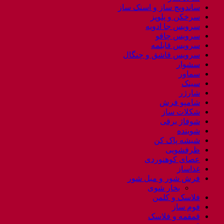
ساندویچ ساز و اسنک ساز
سرخکن و پلوپز
سرویس جا ادویه
سرویس چاقو
سرویس قابلمه
سرویس قاشق و چنگال
سشوار
سماور
سینک
شارژر
شامپو فرش
شکلات ساز
شوفاژ برقی
شوینده
شیشه پاک کن
ظرفشویی
عصای کوهنوردی
غذاساز
فرش شور و مبل شور
بخار شوی
فلاسک و کلمن
فوم ساز
قمقمه و فلاسک