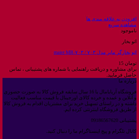
افزودن به علاقه مندی ها
مشاهده سریع
ناموجود
اتو بخار
اتو بخارگر مایر مدل ۷۰۳ / maier MR-۷۰۳
تومان
15
برای مشاوره و دریافت راهنمایی با شماره های پشتیبانی ، تماس
حاصل فرمایید.
درباره ما
فروشگاه آربابامال با 16 سال سابقه فروش کالا به صورت حضوری
و آنلاین و عمده و خرده کالای اورجینال با قیمت مناسب فعالیت
داشته و در راستای تسهیل خرید برای مشتریان اقدام به فروش کالا
از طریق فروشگاه اینترنتی کرده ایم.
پشتیبانی 09186567620
کانال تلگرام و پیج اینستاگرام ما را دنبال کنید.