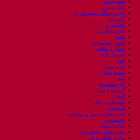
قهوه جوش
کابل شارژر
کارد و چنگال میوه خوری
کارواش
کالباس بر
کتری و قوری
کفش
کفش کوهنوردی
کفگیر و ملاقه
کنسول بازی
کولر
کوله پشتی
کیسه خواب
کیف
گاز صفحه ای
گردنبند و ست
گریل
گوشتکوب برقی
گوشواره
لامپ شارژی، نور و روشنایی
لباسشویی
لپتاب استوک
لوازم جانبی کوهنوردی
لوازم خانگی برقی