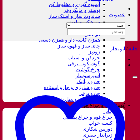
آبمیوه گیری و مخلوط کن
توستر و مایکروفر
عضویت
ساندویچ ساز و اسنک ساز
سرخکن و پلوپز
غذاساز
جستجو
اتو بخار
برای:
همزن کاسه دار و همزن دستی
چای ساز و قهوه ساز
خانه
/
اتو بخار
زودپز
خردکن و آسیاب
گوشتکوب برقی
چرخ گوشت
اسپرسوساز
جارو رباتیک
جارو شارژی و جارو ایستاده
جارو برقی
فرش شور و مبل شور
کوهنوردی و چراغ قوه
چادر
چراغ قوه و چراغ پیشانی
کیسه خواب
دوربین شکاری
زیرانداز سفری