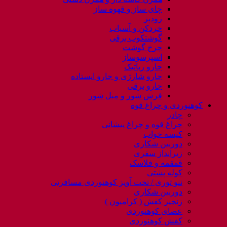
چای ساز و قهوه ساز
زودپز
خردکن و آسیاب
گوشتکوب برقی
چرخ گوشت
اسپرسوساز
جارو رباتیک
جارو شارژی و جارو ایستاده
جارو برقی
فرش شور و مبل شور
کوهنوردی و چراغ قوه
چادر
چراغ قوه و چراغ پیشانی
کیسه خواب
دوربین شکاری
زیرانداز سفری
قمقمه و فلاسک
کوله پشتی
ننو توری / تخت آویز کوهنوردی مسافرتی
دوربین شکاری
زنجیر کفش ( کرامپون )
عصای کوهنوردی
کفش کوهنوردی