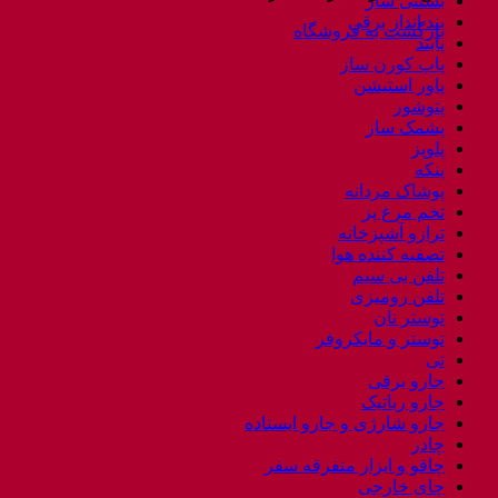
بستنی ساز
بند انداز برقی
بازگشت به فروشگاه
پابند
پاپ کورن ساز
پاور استیشن
پتوشور
پشمک ساز
پلوپز
پنکه
پوشاک مردانه
تخم مرغ پز
ترازو آشپزخانه
تصفیه کننده هوا
تلفن بی سیم
تلفن رومیزی
توستر نان
توستر و مایکروفر
تی
جارو برقی
جارو رباتیک
جارو شارژی و جارو ایستاده
چادر
چاقو و ابزار متفرقه سفر
چای خارجی