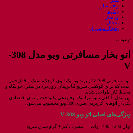
هیتر
وافل ساز
وکیوم
یخ ساز
یخچال
یخچال مینی بار
توضیحات
اتو بخار مسافرتی ویو مدل 308-
V
اتو مسافرتی V‑308 از برند ویو یک اتوی کوچک، سبک و قابل‌حمل
است که برای اتوکشی سریع لباس‌های روزمره در سفر، خوابگاه و
محیط کار طراحی شده.
این مدل با کفی نانو سرامیک، بخاردهی یکنواخت و توان اقتصادی
یکی از اتوهای کاربردی سری 300 ویو محسوب می‌شود.
ویژگی‌های اصلی اتو ویو V‑308
توان 1200–1400 وات — مصرف کم + گرم شدن سریع