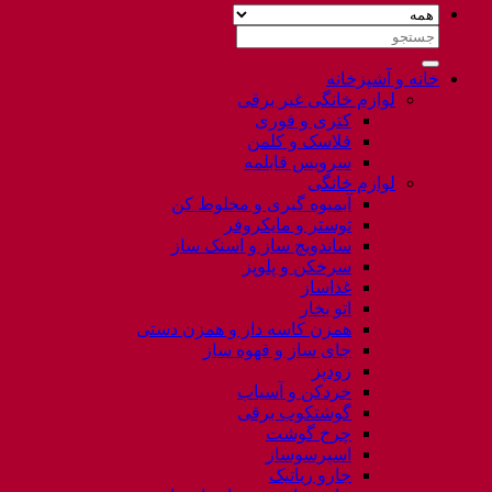
جستجو
برای:
خانه و آشپزخانه
لوازم خانگی غیر برقی
کتری و قوری
فلاسک و کلمن
سرویس قابلمه
لوازم خانگی
آبمیوه گیری و مخلوط کن
توستر و مایکروفر
ساندویچ ساز و اسنک ساز
سرخکن و پلوپز
غذاساز
اتو بخار
همزن کاسه دار و همزن دستی
چای ساز و قهوه ساز
زودپز
خردکن و آسیاب
گوشتکوب برقی
چرخ گوشت
اسپرسوساز
جارو رباتیک