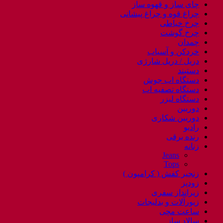
چای ساز و قهوه ساز
چراغ قوه و چراغ پیشانی
چرخ خیاطی
چرخ گوشت
چمدان
خردکن و آسیاب
دریل / دریل شارژی
دستبند
دستگاه اب جوش
دستگاه تصفیه اب
دستگاه لیزر
دوربین
دوربین شکاری
رادیو
رنده برقی
زنانه
Jeans
Tops
زنجیر کفش ( کرامپون )
زودپز
زیرانداز سفری
زیورآلات و بدلیجات
ساعت مچی
سالاد ساز