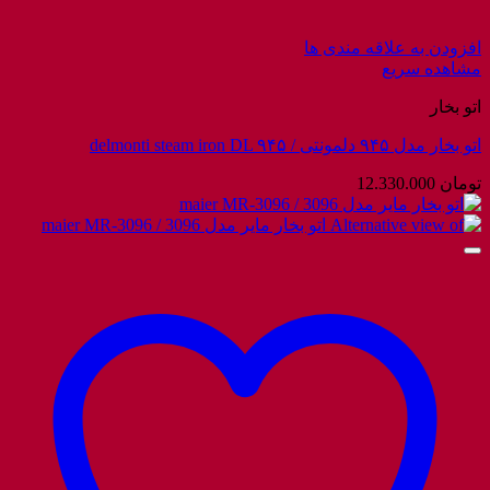
افزودن به علاقه مندی ها
مشاهده سریع
اتو بخار
اتو بخار مدل ۹۴۵ دلمونتی / delmonti steam iron DL ۹۴۵
تومان
12.330.000