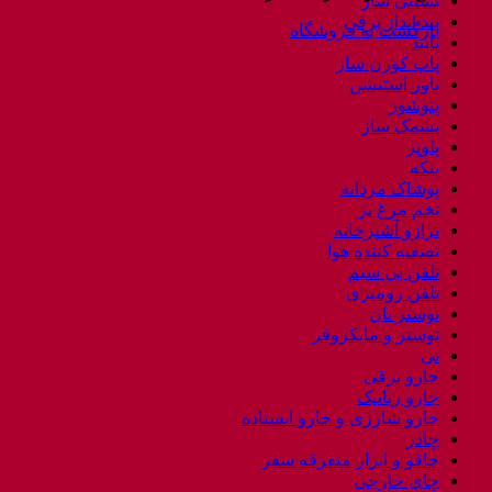
بستنی ساز
بند انداز برقی
بازگشت به فروشگاه
پابند
پاپ کورن ساز
پاور استیشن
پتوشور
پشمک ساز
پلوپز
پنکه
پوشاک مردانه
تخم مرغ پز
ترازو آشپزخانه
تصفیه کننده هوا
تلفن بی سیم
تلفن رومیزی
توستر نان
توستر و مایکروفر
تی
جارو برقی
جارو رباتیک
جارو شارژی و جارو ایستاده
چادر
چاقو و ابزار متفرقه سفر
چای خارجی