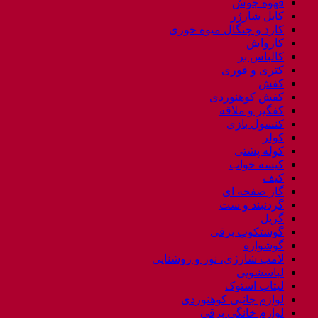
قهوه جوش
کابل شارژر
کارد و چنگال میوه خوری
کارواش
کالباس بر
کتری و قوری
کفش
کفش کوهنوردی
کفگیر و ملاقه
کنسول بازی
کولر
کوله پشتی
کیسه خواب
کیف
گاز صفحه ای
گردنبند و ست
گریل
گوشتکوب برقی
گوشواره
لامپ شارژی، نور و روشنایی
لباسشویی
لپتاب استوک
لوازم جانبی کوهنوردی
لوازم خانگی برقی