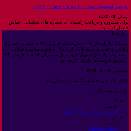
اتو بخار گوسونیک مدل GSI-۳۰۱ / gososnic gsi ۳۰۱
تومان
5.430.000
برای مشاوره و دریافت راهنمایی با شماره های پشتیبانی ، تماس
حاصل فرمایید.
درباره ما
فروشگاه آربابامال با 16 سال سابقه فروش کالا به صورت حضوری
و آنلاین و عمده و خرده کالای اورجینال با قیمت مناسب فعالیت
داشته و در راستای تسهیل خرید برای مشتریان اقدام به فروش کالا
از طریق فروشگاه اینترنتی کرده ایم.
پشتیبانی 09186567620
کانال تلگرام و پیج اینستاگرام ما را دنبال کنید.
راهنمای مشتریان
25
نوامبر
برای
ارتباط و تماس با ما
2 دیدگاه
24
ارتباط
نوامبر
و
هیچ
سوالات متداول
تماس