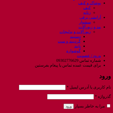
پوشاک و کیف
کیف
زنانه
آرایشی برقی
سشوار
مد و زیورآلات
زیورآلات و بدلیجات
دستبند
گردنبند و ست
پابند
گوشواره
ورود / عضویت
شماره تماس 09302776629
برای قیمت عمده تماس یا پیغام بفرستین
ورود
الزامی
نام کاربری یا آدرس ایمیل
*
الزامی
گذرواژه
*
مرا به خاطر بسپار
ورود