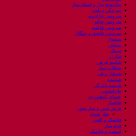
ساندویچ ساز و اسنک ساز
سرخکن و پلوپز
سرویس جا ادویه
سرویس چاقو
سرویس قابلمه
سرویس قاشق و چنگال
سشوار
سماور
سینک
شارژر
شامپو فرش
شکلات ساز
شوفاژ برقی
شوینده
شیشه پاک کن
ظرفشویی
عصای کوهنوردی
غذاساز
فرش شور و مبل شور
بخار شوی
فلاسک و کلمن
فوم ساز
قمقمه و فلاسک