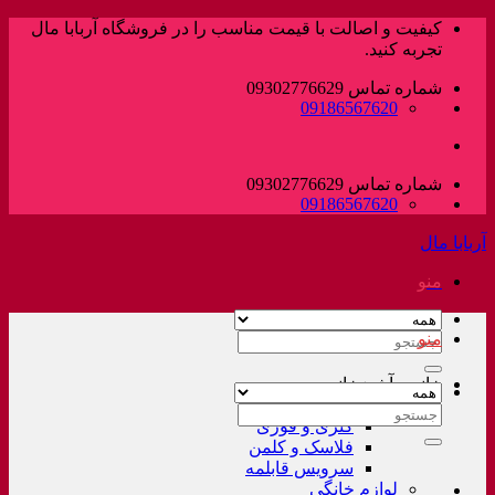
پرش
کیفیت و اصالت با قیمت مناسب را در فروشگاه آربابا مال
به
تجربه کنید.
محتوا
شماره تماس 09302776629
09186567620
شماره تماس 09302776629
09186567620
آربابا مال
منو
منو
جستجو
برای:
خانه و آشپزخانه
لوازم خانگی غیر برقی
جستجو
کتری و قوری
برای:
فلاسک و کلمن
سرویس قابلمه
لوازم خانگی