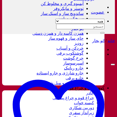
آبمیوه گیری و مخلوط کن
توستر و مایکروفر
عضویت
ساندویچ ساز و اسنک ساز
سرخکن و پلوپز
غذاساز
جستجو
اتو بخار
برای:
همزن کاسه دار و همزن دستی
چای ساز و قهوه ساز
خانه
/
اتو بخار
زودپز
خردکن و آسیاب
گوشتکوب برقی
چرخ گوشت
اسپرسوساز
جارو رباتیک
جارو شارژی و جارو ایستاده
جارو برقی
فرش شور و مبل شور
کوهنوردی و چراغ قوه
چادر
چراغ قوه و چراغ پیشانی
کیسه خواب
دوربین شکاری
زیرانداز سفری