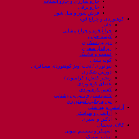
جارو شارژی و جارو ایستاده
جارو برقی
فرش شور و مبل شور
کوهنوردی و چراغ قوه
چادر
چراغ قوه و چراغ پیشانی
کیسه خواب
دوربین شکاری
زیرانداز سفری
قمقمه و فلاسک
کوله پشتی
ننو توری / تخت آویز کوهنوردی مسافرتی
دوربین شکاری
زنجیر کفش ( کرامپون )
عصای کوهنوردی
کفش کوهنوردی
لامپ شارژی، نور و روشنایی
لوازم جانبی کوهنوردی
آرایشی و بهداشتی
آرایشی و بهداشتی
ادکلن و اسپری
کالای دیجیتال
اسپیکر و سیستم صوتی
لپتاب استوک