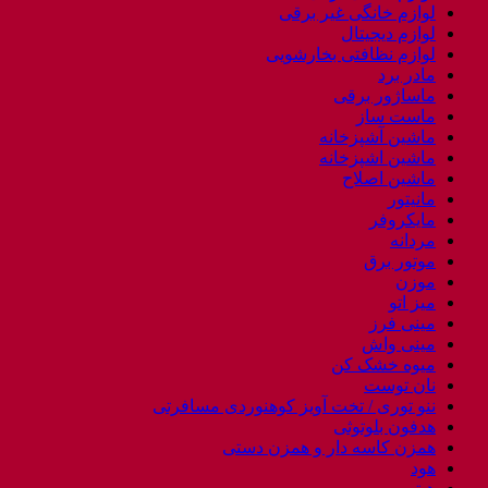
لوازم خانگی غیر برقی
لوازم دیجیتال
لوازم نظافتی بخارشویی
مادر برد
ماساژور برقی
ماست ساز
ماشین آشپزخانه
ماشین اشپزخانه
ماشین اصلاح
مانیتور
مایکروفر
مردانه
موتور برق
موزن
میز اتو
مینی فرز
مینی واش
میوه خشک کن
نان توست
ننو توری / تخت آویز کوهنوردی مسافرتی
هدفون بلوتوثی
همزن کاسه دار و همزن دستی
هود