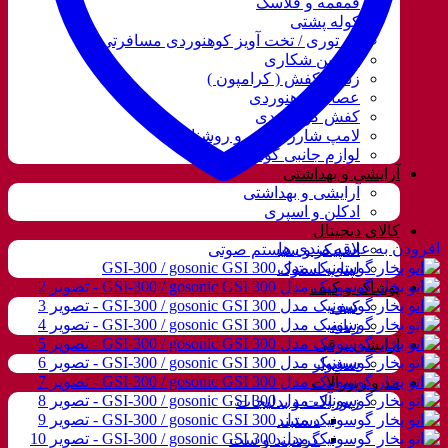
قمقمه و فلاسک
کوله پشتی
ننو توری / تخت آویز کوهنوردی مسافرتی
دوربین شکاری
زنجیر کفش ( کرامپون )
عصای کوهنوردی
کفش کوهنوردی
لامپ شارژی، نور و روشنایی
لوازم جانبی کوهنوردی
آرایشی و بهداشتی
آرایشی و بهداشتی
ادکلن و اسپری
کالای دیجیتال
افزودن به علاقه مندی ها
اسپیکر و سیستم صوتی
لپتاب استوک
پوشاک و کیف
کیف
زنانه
آرایشی برقی
سشوار
مد و زیورآلات
زیورآلات و بدلیجات
دستبند
گردنبند و ست