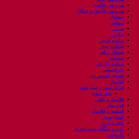
سرویس قابلمه
سرویس قاشق و چنگال
سشوار
سماور
سینک
شارژر
شامپو فرش
شکلات ساز
شوفاژ برقی
شوینده
شیشه پاک کن
ظرفشویی
عصای کوهنوردی
غذاساز
فرش شور و مبل شور
بخار شوی
فلاسک و کلمن
فوم ساز
قمقمه و فلاسک
قهوه جوش
کابل شارژر
کارد و چنگال میوه خوری
کارواش