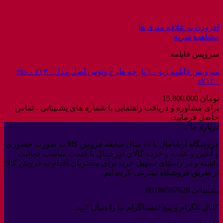
افزودن به علاقه مندی ها
مشاهده سریع
سرویس قابلمه
سرویس قابلمه زیو ۱۰ پارچه طرح ونوس اصل مدل ۷۱۳۰ / zio-
z۷۱۳۰
تومان
15.800.000
برای مشاوره و دریافت راهنمایی با شماره های پشتیبانی ، تماس
حاصل فرمایید.
درباره ما
فروشگاه آربابامال با 16 سال سابقه فروش کالا به صورت حضوری
و آنلاین و عمده و خرده کالای اورجینال با قیمت مناسب فعالیت
داشته و در راستای تسهیل خرید برای مشتریان اقدام به فروش کالا
از طریق فروشگاه اینترنتی کرده ایم.
پشتیبانی 09186567620
کانال تلگرام و پیج اینستاگرام ما را دنبال کنید.