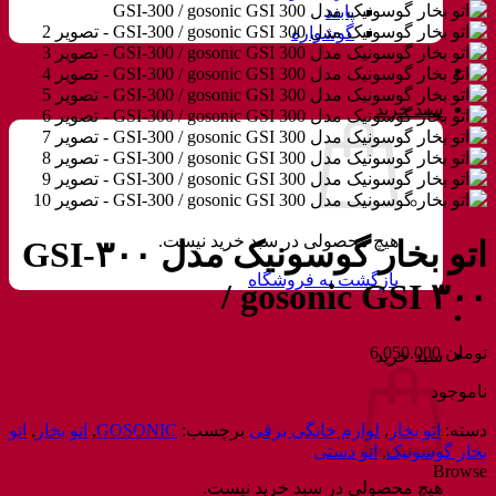
پابند
گوشواره
سبد خرید
هیچ محصولی در سبد خرید نیست.
اتو بخار گوسونیک مدل GSI-۳۰۰
بازگشت به فروشگاه
/ gosonic GSI ۳۰۰
تومان
6.050.000
سبد خرید
ناموجود
دسته:
اتو بخار
,
لوازم خانگی برقی
برچسب:
GOSONIC
,
اتو بخار
,
اتو
بخار گوسونیک
,
اتو دستی
Browse
هیچ محصولی در سبد خرید نیست.