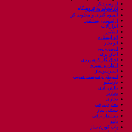
آب سرد کن
بازگشت به فروشگاه
آب مرکبات گیری
آبمیوه گیری و مخلوط کن
آرایشی و بهداشتی
ابزارآلات
اپیلاتور
اتو ایستاده
اتو بخار
اتومو و ویو
اجاق برقی
اجاق گاز کوهنوردی
ادکلن و اسپری
اسپرسوساز
اسپیکر و سیستم صوتی
باربیکیو
بالش بادی
بخارپز
بخاری
بخاری برقی
بستنی ساز
بند انداز برقی
پابند
پاپ کورن ساز