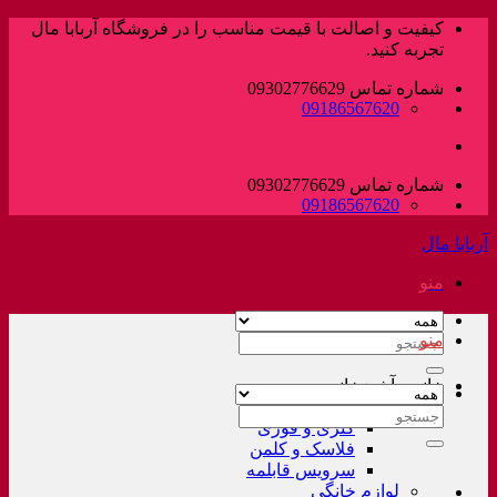
پرش
کیفیت و اصالت با قیمت مناسب را در فروشگاه آربابا مال
به
تجربه کنید.
محتوا
شماره تماس 09302776629
09186567620
شماره تماس 09302776629
09186567620
آربابا مال
منو
منو
جستجو
برای:
خانه و آشپزخانه
لوازم خانگی غیر برقی
جستجو
کتری و قوری
برای:
فلاسک و کلمن
سرویس قابلمه
لوازم خانگی