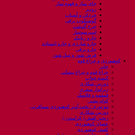
چای ساز و قهوه ساز
زودپز
خردکن و آسیاب
گوشتکوب برقی
چرخ گوشت
اسپرسوساز
جارو رباتیک
جارو شارژی و جارو ایستاده
جارو برقی
فرش شور و مبل شور
کوهنوردی و چراغ قوه
چادر
چراغ قوه و چراغ پیشانی
کیسه خواب
دوربین شکاری
زیرانداز سفری
قمقمه و فلاسک
کوله پشتی
ننو توری / تخت آویز کوهنوردی مسافرتی
دوربین شکاری
زنجیر کفش ( کرامپون )
عصای کوهنوردی
کفش کوهنوردی