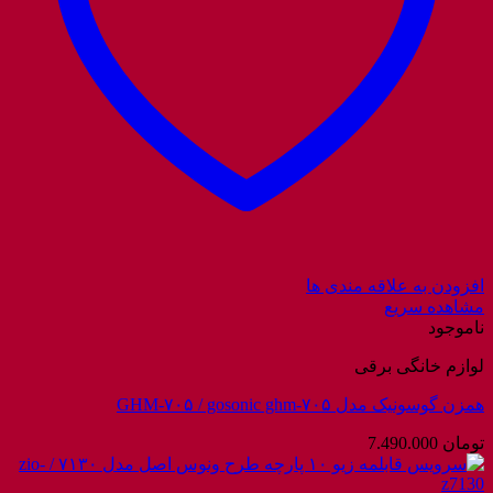
افزودن به علاقه مندی ها
مشاهده سریع
ناموجود
لوازم خانگی برقی
همزن گوسونیک مدل GHM-۷۰۵ / gosonic ghm-۷۰۵
تومان
7.490.000