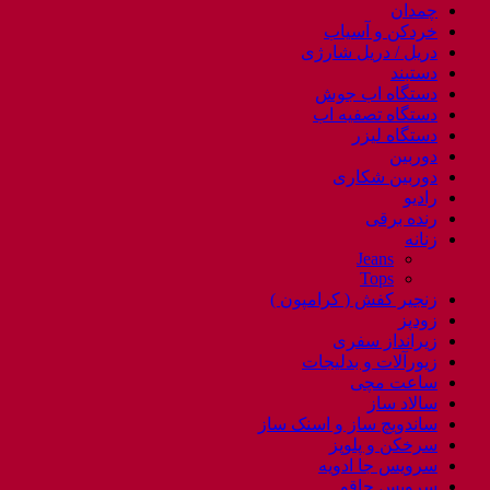
چمدان
خردکن و آسیاب
دریل / دریل شارژی
دستبند
دستگاه اب جوش
دستگاه تصفیه اب
دستگاه لیزر
دوربین
دوربین شکاری
رادیو
رنده برقی
زنانه
Jeans
Tops
زنجیر کفش ( کرامپون )
زودپز
زیرانداز سفری
زیورآلات و بدلیجات
ساعت مچی
سالاد ساز
ساندویچ ساز و اسنک ساز
سرخکن و پلوپز
سرویس جا ادویه
سرویس چاقو