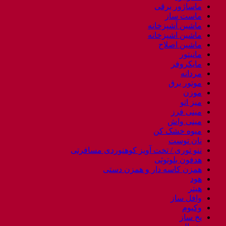
ماساژور برقی
ماست ساز
ماشین آشپزخانه
ماشین اشپزخانه
ماشین اصلاح
مانیتور
مایکروفر
مردانه
موتور برق
موزن
میز اتو
مینی فرز
مینی واش
میوه خشک کن
نان توست
ننو توری / تخت آویز کوهنوردی مسافرتی
هدفون بلوتوثی
همزن کاسه دار و همزن دستی
هود
هیتر
وافل ساز
وکیوم
یخ ساز