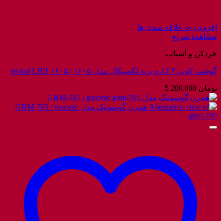
افزودن به علاقه مندی ها
مشاهده سریع
خردکن و آسیاب
گوشت کوب ۳ کاره برند لکسیکال مدل ۱۶۰۵ | lexical LHB ۱۶۰۵
تومان
5.200.000