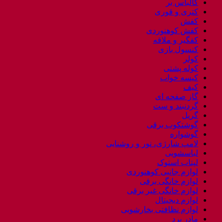
کالباس بر
کتری و قوری
کفش
کفش کوهنوردی
کفگیر و ملاقه
کنسول بازی
کولر
کوله پشتی
کیسه خواب
کیف
گاز صفحه ای
گردنبند و ست
گریل
گوشتکوب برقی
گوشواره
لامپ شارژی، نور و روشنایی
لباسشویی
لپتاب استوک
لوازم جانبی کوهنوردی
لوازم خانگی برقی
لوازم خانگی غیر برقی
لوازم دیجیتال
لوازم نظافتی بخارشویی
مادر برد