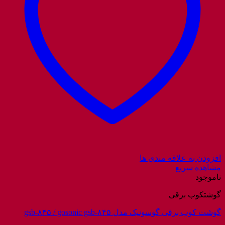
افزودن به علاقه مندی ها
مشاهده سریع
ناموجود
گوشتکوب برقی
گوشت کوب برقی گوسونیک مدل gsb-۸۴۵ / gosonic gsb-۸۴۵