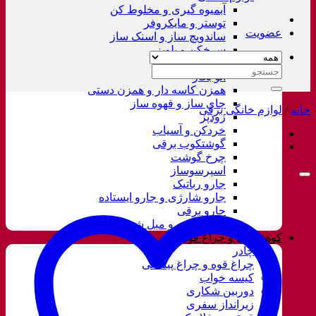
آبمیوه گیری و مخلوط کن
توستر و مایکروفر
عضویت
ساندویچ ساز و اسنک ساز
سرخکن و پلوپز
غذاساز
جستجو
اتو بخار
برای:
همزن کاسه دار و همزن دستی
چای ساز و قهوه ساز
خانه
/
لوازم خانگی برقی
زودپز
خردکن و آسیاب
گوشتکوب برقی
چرخ گوشت
اسپرسوساز
جارو رباتیک
جارو شارژی و جارو ایستاده
جارو برقی
فرش شور و مبل شور
کوهنوردی و چراغ قوه
چادر
چراغ قوه و چراغ پیشانی
کیسه خواب
دوربین شکاری
زیرانداز سفری