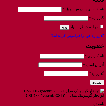
الزامی
نام کاربری یا آدرس ایمیل
*
الزامی
گذرواژه
*
مرا به خاطر بسپار
ورود
گذرواژه خود را فراموش کرده اید؟
عضویت
الزامی
نام کاربری
*
الزامی
آدرس ایمیل
*
الزامی
گذرواژه
*
عضویت
اتو بخار گوسونیک مدل GSI-۳۰۰ / gosonic GSI ۳۰۰
ناموجود