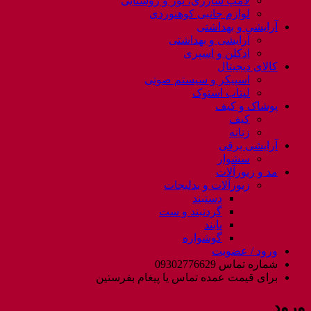
لامپ شارژی، نور و روشنایی
لوازم جانبی کوهنوردی
آرایشی و بهداشتی
آرایشی و بهداشتی
ادکلن و اسپری
کالای دیجیتال
اسپیکر و سیستم صوتی
لپتاب استوک
پوشاک و کیف
کیف
زنانه
آرایشی برقی
سشوار
مد و زیورآلات
زیورآلات و بدلیجات
دستبند
گردنبند و ست
پابند
گوشواره
ورود / عضویت
شماره تماس 09302776629
برای قیمت عمده تماس یا پیغام بفرستین
ورود