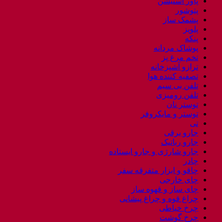
پاور استیشن
پتوشور
پشمک ساز
پلوپز
پنکه
پوشاک مردانه
تخم مرغ پز
ترازو آشپزخانه
تصفیه کننده هوا
تلفن بی سیم
تلفن رومیزی
توستر نان
توستر و مایکروفر
تی
جارو برقی
جارو رباتیک
جارو شارژی و جارو ایستاده
چادر
چاقو و ابزار متفرقه سفر
چای خارجی
چای ساز و قهوه ساز
چراغ قوه و چراغ پیشانی
چرخ خیاطی
چرخ گوشت