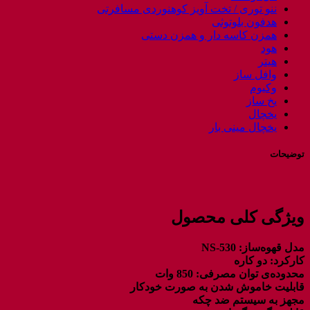
ننو توری / تخت آویز کوهنوردی مسافرتی
هدفون بلوتوثی
همزن کاسه دار و همزن دستی
هود
هیتر
وافل ساز
وکیوم
یخ ساز
یخچال
یخچال مینی بار
توضیحات
ویژگی کلی محصول
مدل قهوه‌ساز: NS-530
کارکرد: دو کاره
محدوده‌ی توان مصرفی: 850 وات
قابلیت خاموش شدن به صورت خودکار
مجهز به سیستم ضد چکه