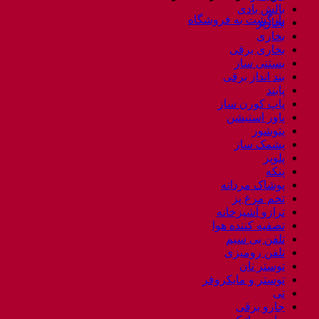
بالش بادی
بازگشت به فروشگاه
بخارپز
بخاری
بخاری برقی
بستنی ساز
بند انداز برقی
پابند
پاپ کورن ساز
پاور استیشن
پتوشور
پشمک ساز
پلوپز
پنکه
پوشاک مردانه
تخم مرغ پز
ترازو آشپزخانه
تصفیه کننده هوا
تلفن بی سیم
تلفن رومیزی
توستر نان
توستر و مایکروفر
تی
جارو برقی