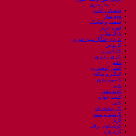
بخار شوی
فلاسک و کلمن
فوم ساز
قمقمه و فلاسک
قهوه جوش
کابل شارژر
کارد و چنگال میوه خوری
کارواش
کالباس بر
کتری و قوری
کفش
کفش کوهنوردی
کفگیر و ملاقه
کنسول بازی
کولر
کوله پشتی
کیسه خواب
کیف
گاز صفحه ای
گردنبند و ست
گریل
گوشتکوب برقی
گوشواره