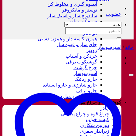
آبمیوه گیری و مخلوط کن
توستر و مایکروفر
عضویت
ساندویچ ساز و اسنک ساز
سرخکن و پلوپز
غذاساز
جستجو
اتو بخار
برای:
همزن کاسه دار و همزن دستی
چای ساز و قهوه ساز
خانه
/
اسپرسوساز
زودپز
خردکن و آسیاب
گوشتکوب برقی
چرخ گوشت
اسپرسوساز
جارو رباتیک
جارو شارژی و جارو ایستاده
جارو برقی
فرش شور و مبل شور
کوهنوردی و چراغ قوه
چادر
چراغ قوه و چراغ پیشانی
کیسه خواب
دوربین شکاری
زیرانداز سفری