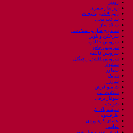
زودپز
زیرانداز سفری
زیورآلات و بدلیجات
ساعت مچی
سالاد ساز
ساندویچ ساز و اسنک ساز
سرخکن و پلوپز
سرویس جا ادویه
سرویس چاقو
سرویس قابلمه
سرویس قاشق و چنگال
سشوار
سماور
سینک
شارژر
شامپو فرش
شکلات ساز
شوفاژ برقی
شوینده
شیشه پاک کن
ظرفشویی
عصای کوهنوردی
غذاساز
فرش شور و مبل شور