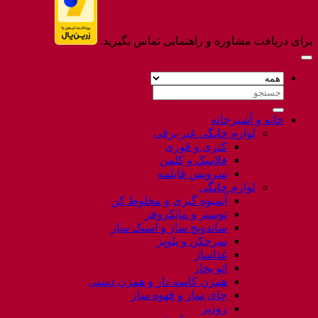
برای دریافت مشاوره و راهنمایی تماس بگیرید.
جستجو
برای:
خانه و آشپزخانه
لوازم خانگی غیر برقی
کتری و قوری
فلاسک و کلمن
سرویس قابلمه
لوازم خانگی
آبمیوه گیری و مخلوط کن
توستر و مایکروفر
ساندویچ ساز و اسنک ساز
سرخکن و پلوپز
غذاساز
اتو بخار
همزن کاسه دار و همزن دستی
چای ساز و قهوه ساز
زودپز