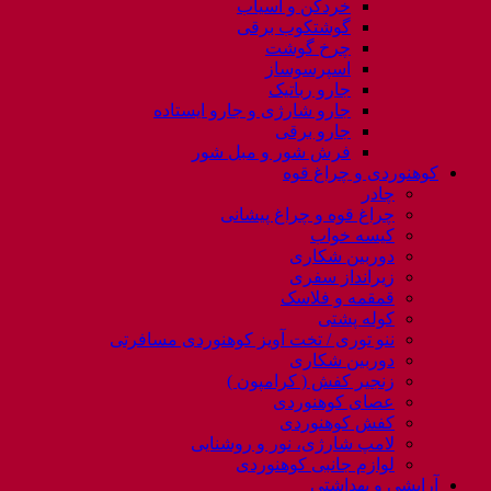
خردکن و آسیاب
گوشتکوب برقی
چرخ گوشت
اسپرسوساز
جارو رباتیک
جارو شارژی و جارو ایستاده
جارو برقی
فرش شور و مبل شور
کوهنوردی و چراغ قوه
چادر
چراغ قوه و چراغ پیشانی
کیسه خواب
دوربین شکاری
زیرانداز سفری
قمقمه و فلاسک
کوله پشتی
ننو توری / تخت آویز کوهنوردی مسافرتی
دوربین شکاری
زنجیر کفش ( کرامپون )
عصای کوهنوردی
کفش کوهنوردی
لامپ شارژی، نور و روشنایی
لوازم جانبی کوهنوردی
آرایشی و بهداشتی