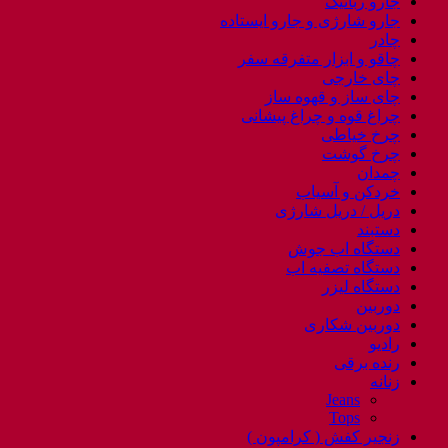
جارو رباتیک
جارو شارژی و جارو ایستاده
چادر
چاقو و ابزار متفرقه سفر
چای خارجی
چای ساز و قهوه ساز
چراغ قوه و چراغ پیشانی
چرخ خیاطی
چرخ گوشت
چمدان
خردکن و آسیاب
دریل / دریل شارژی
دستبند
دستگاه اب جوش
دستگاه تصفیه اب
دستگاه لیزر
دوربین
دوربین شکاری
رادیو
رنده برقی
زنانه
Jeans
Tops
زنجیر کفش ( کرامپون )