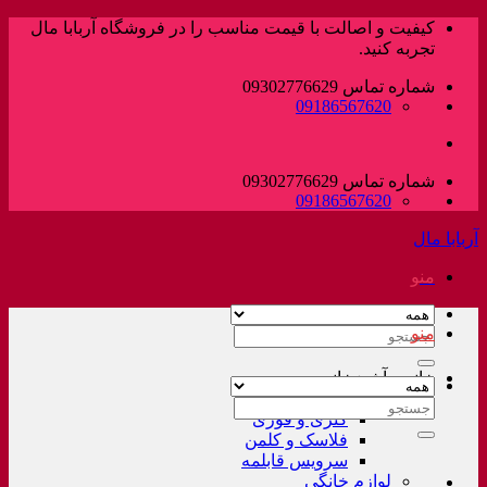
پرش
کیفیت و اصالت با قیمت مناسب را در فروشگاه آربابا مال
به
تجربه کنید.
محتوا
شماره تماس 09302776629
09186567620
شماره تماس 09302776629
09186567620
آربابا مال
منو
منو
جستجو
برای:
خانه و آشپزخانه
لوازم خانگی غیر برقی
جستجو
کتری و قوری
برای:
فلاسک و کلمن
سرویس قابلمه
لوازم خانگی