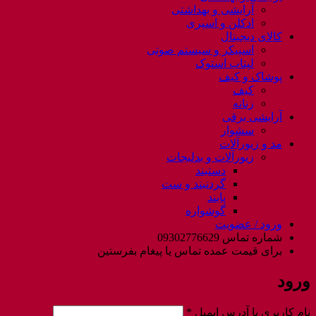
آرایشی و بهداشتی
ادکلن و اسپری
کالای دیجیتال
اسپیکر و سیستم صوتی
لپتاب استوک
پوشاک و کیف
کیف
زنانه
آرایشی برقی
سشوار
مد و زیورآلات
زیورآلات و بدلیجات
دستبند
گردنبند و ست
پابند
گوشواره
ورود / عضویت
شماره تماس 09302776629
برای قیمت عمده تماس یا پیغام بفرستین
ورود
الزامی
نام کاربری یا آدرس ایمیل
*