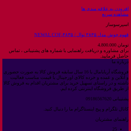
افزودن به علاقه مندی ها
مشاهده سریع
اسپرسوساز
قهوه جوش مدل ۳۸۳۵ نوال / NEWAL COF-۳۸۳۵
تومان
4.800.000
برای مشاوره و دریافت راهنمایی با شماره های پشتیبانی ، تماس
حاصل فرمایید.
درباره ما
فروشگاه آربابامال با 16 سال سابقه فروش کالا به صورت حضوری
و آنلاین و عمده و خرده کالای اورجینال با قیمت مناسب فعالیت
داشته و در راستای تسهیل خرید برای مشتریان اقدام به فروش کالا
از طریق فروشگاه اینترنتی کرده ایم.
پشتیبانی 09186567620
کانال تلگرام و پیج اینستاگرام ما را دنبال کنید.
راهنمای مشتریان
25