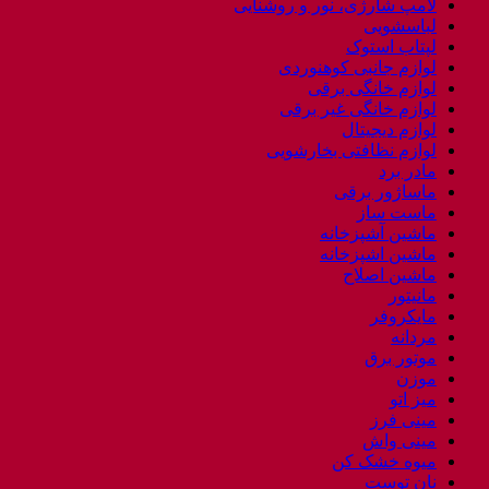
لامپ شارژی، نور و روشنایی
لباسشویی
لپتاب استوک
لوازم جانبی کوهنوردی
لوازم خانگی برقی
لوازم خانگی غیر برقی
لوازم دیجیتال
لوازم نظافتی بخارشویی
مادر برد
ماساژور برقی
ماست ساز
ماشین آشپزخانه
ماشین اشپزخانه
ماشین اصلاح
مانیتور
مایکروفر
مردانه
موتور برق
موزن
میز اتو
مینی فرز
مینی واش
میوه خشک کن
نان توست