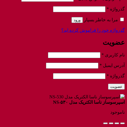
الزامی
گذرواژه
*
مرا به خاطر بسپار
ورود
گذرواژه خود را فراموش کرده اید؟
عضویت
الزامی
نام کاربری
*
الزامی
آدرس ایمیل
*
الزامی
گذرواژه
*
عضویت
اسپرسوساز ناسا الکتریک مدل NS-۵۳۰
ناموجود