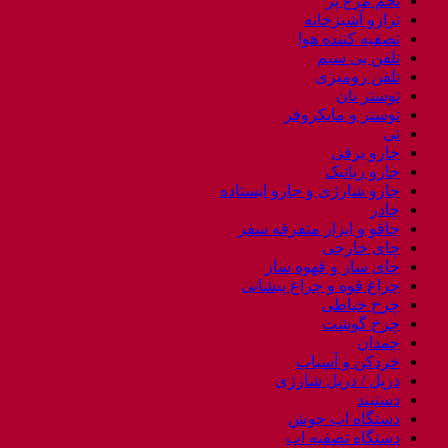
تخم مرغ پز
ترازو آشپزخانه
تصفیه کننده هوا
تلفن بی سیم
تلفن رومیزی
توستر نان
توستر و مایکروفر
تی
جارو برقی
جارو رباتیک
جارو شارژی و جارو ایستاده
چادر
چاقو و ابزار متفرقه سفر
چای خارجی
چای ساز و قهوه ساز
چراغ قوه و چراغ پیشانی
چرخ خیاطی
چرخ گوشت
چمدان
خردکن و آسیاب
دریل / دریل شارژی
دستبند
دستگاه اب جوش
دستگاه تصفیه اب