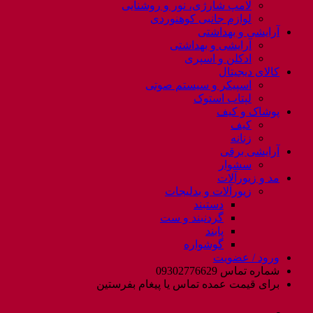
لامپ شارژی، نور و روشنایی
لوازم جانبی کوهنوردی
آرایشی و بهداشتی
آرایشی و بهداشتی
ادکلن و اسپری
کالای دیجیتال
اسپیکر و سیستم صوتی
لپتاب استوک
پوشاک و کیف
کیف
زنانه
آرایشی برقی
سشوار
مد و زیورآلات
زیورآلات و بدلیجات
دستبند
گردنبند و ست
پابند
گوشواره
ورود / عضویت
شماره تماس 09302776629
برای قیمت عمده تماس یا پیغام بفرستین