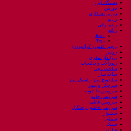
دستگاه لیزر
دوربین
دوربین شکاری
رادیو
رنده برقی
زنانه
Jeans
Tops
زنجیر کفش ( کرامپون )
زودپز
زیرانداز سفری
زیورآلات و بدلیجات
ساعت مچی
سالاد ساز
ساندویچ ساز و اسنک ساز
سرخکن و پلوپز
سرویس جا ادویه
سرویس چاقو
سرویس قابلمه
سرویس قاشق و چنگال
سشوار
سماور
سینک
شارژر