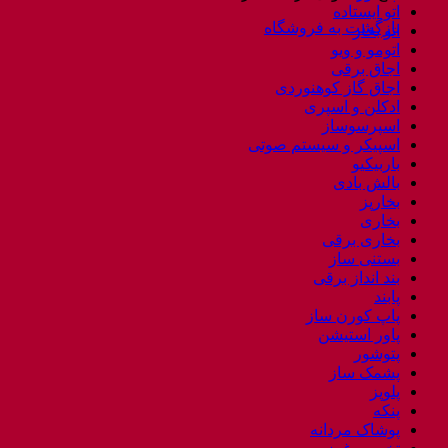
اتو ایستاده
بازگشت به فروشگاه
اتو بخار
اتومو و ویو
اجاق برقی
اجاق گاز کوهنوردی
ادکلن و اسپری
اسپرسوساز
اسپیکر و سیستم صوتی
باربیکیو
بالش بادی
بخارپز
بخاری
بخاری برقی
بستنی ساز
بند انداز برقی
پابند
پاپ کورن ساز
پاور استیشن
پتوشور
پشمک ساز
پلوپز
پنکه
پوشاک مردانه