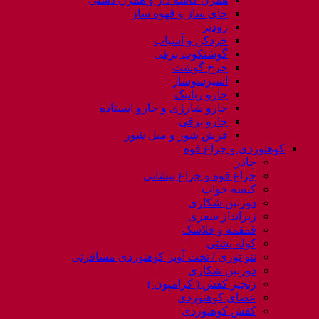
چای ساز و قهوه ساز
زودپز
خردکن و آسیاب
گوشتکوب برقی
چرخ گوشت
اسپرسوساز
جارو رباتیک
جارو شارژی و جارو ایستاده
جارو برقی
فرش شور و مبل شور
کوهنوردی و چراغ قوه
چادر
چراغ قوه و چراغ پیشانی
کیسه خواب
دوربین شکاری
زیرانداز سفری
قمقمه و فلاسک
کوله پشتی
ننو توری / تخت آویز کوهنوردی مسافرتی
دوربین شکاری
زنجیر کفش ( کرامپون )
عصای کوهنوردی
کفش کوهنوردی