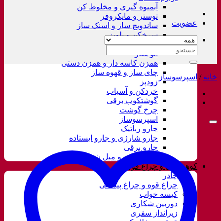
آبمیوه گیری و مخلوط کن
توستر و مایکروفر
عضویت
ساندویچ ساز و اسنک ساز
سرخکن و پلوپز
غذاساز
جستجو
اتو بخار
برای:
همزن کاسه دار و همزن دستی
چای ساز و قهوه ساز
خانه
/
اسپرسوساز
زودپز
خردکن و آسیاب
گوشتکوب برقی
چرخ گوشت
اسپرسوساز
جارو رباتیک
جارو شارژی و جارو ایستاده
جارو برقی
فرش شور و مبل شور
کوهنوردی و چراغ قوه
چادر
چراغ قوه و چراغ پیشانی
کیسه خواب
دوربین شکاری
زیرانداز سفری