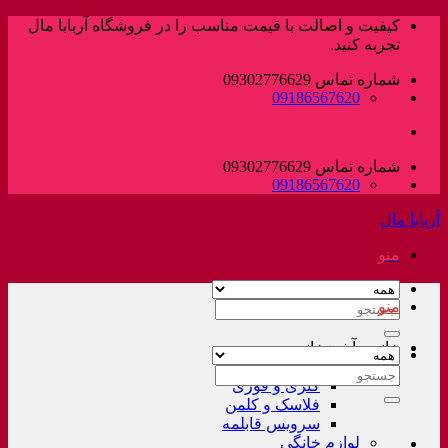
پرش
کیفیت و اصالت با قیمت مناسب را در فروشگاه آربابا مال
به
تجربه کنید.
محتوا
شماره تماس 09302776629
09186567620
شماره تماس 09302776629
09186567620
آربابا مال
منو
منو
جستجو
برای:
خانه و آشپزخانه
لوازم خانگی غیر برقی
جستجو
کتری و قوری
برای:
فلاسک و کلمن
سرویس قابلمه
لوازم خانگی