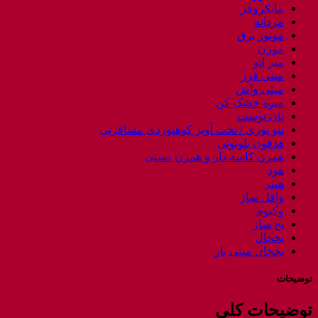
مایکروفر
مردانه
موتور برق
موزن
میز اتو
مینی فرز
مینی واش
میوه خشک کن
نان توست
ننو توری / تخت آویز کوهنوردی مسافرتی
هدفون بلوتوثی
همزن کاسه دار و همزن دستی
هود
هیتر
وافل ساز
وکیوم
یخ ساز
یخچال
یخچال مینی بار
توضیحات
توضیحات کلی