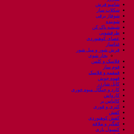
شامپو فرش
شکلات ساز
شوفاژ برقی
شوینده
شیشه پاک کن
ظرفشویی
عصای کوهنوردی
غذاساز
فرش شور و مبل شور
بخار شوی
فلاسک و کلمن
فوم ساز
قمقمه و فلاسک
قهوه جوش
کابل شارژر
کارد و چنگال میوه خوری
کارواش
کالباس بر
کتری و قوری
کفش
کفش کوهنوردی
کفگیر و ملاقه
کنسول بازی