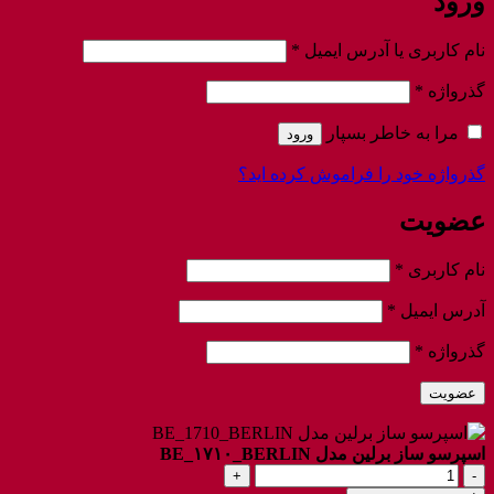
ورود
الزامی
نام کاربری یا آدرس ایمیل
*
الزامی
گذرواژه
*
مرا به خاطر بسپار
ورود
گذرواژه خود را فراموش کرده اید؟
عضویت
الزامی
نام کاربری
*
الزامی
آدرس ایمیل
*
الزامی
گذرواژه
*
عضویت
اسپرسو ساز برلین مدل BE_۱۷۱۰_BERLIN
اسپرسو