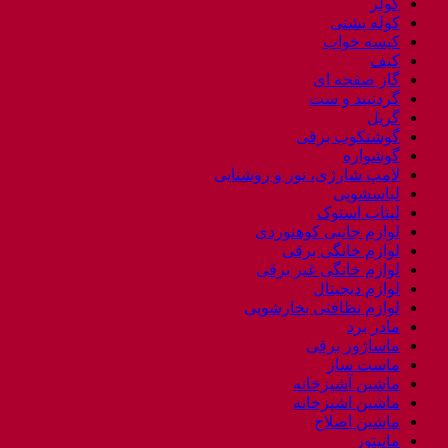
کولر
کوله پشتی
کیسه خواب
کیف
گاز صفحه ای
گردنبند و ست
گریل
گوشتکوب برقی
گوشواره
لامپ شارژی، نور و روشنایی
لباسشویی
لپتاب استوک
لوازم جانبی کوهنوردی
لوازم خانگی برقی
لوازم خانگی غیر برقی
لوازم دیجیتال
لوازم نظافتی بخارشویی
مادر برد
ماساژور برقی
ماست ساز
ماشین آشپزخانه
ماشین اشپزخانه
ماشین اصلاح
مانیتور