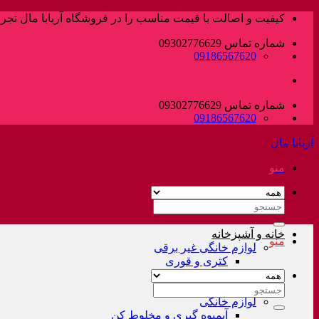
پرش
کیفیت و اصالت با قیمت مناسب را در فروشگاه آربابا مال تجربه
به
شماره تماس 09302776629
محتوا
09186567620
شماره تماس 09302776629
09186567620
آربابا مال
منو
جستجو
برای:
خانه و آشپزخانه
منو
لوازم خانگی غیر برقی
کتری و قوری
فلاسک و کلمن
سرویس قابلمه
جستجو
لوازم خانگی
برای:
آبمیوه گیری و مخلوط کن