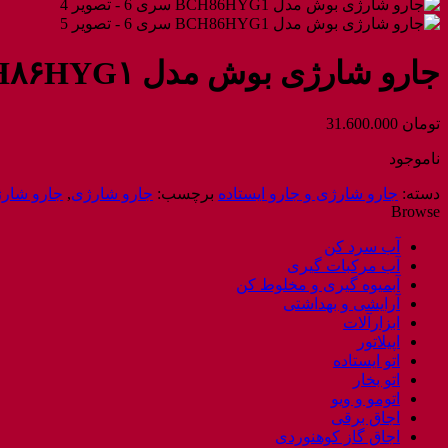
جارو شارژی بوش مدل BCH۸۶HYG۱ سری ۶
تومان
31.600.000
ناموجود
دسته:
جارو شارژی و جارو ایستاده
برچسب:
جارو شارژی
,
جارو شار
Browse
آب سرد کن
آب مرکبات گیری
آبمیوه گیری و مخلوط کن
آرایشی و بهداشتی
ابزارآلات
اپیلاتور
اتو ایستاده
اتو بخار
اتومو و ویو
اجاق برقی
اجاق گاز کوهنوردی