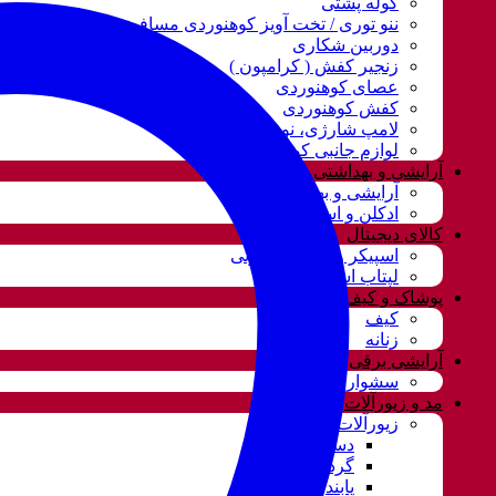
کوله پشتی
ننو توری / تخت آویز کوهنوردی مسافرتی
دوربین شکاری
زنجیر کفش ( کرامپون )
عصای کوهنوردی
کفش کوهنوردی
لامپ شارژی، نور و روشنایی
لوازم جانبی کوهنوردی
آرایشی و بهداشتی
آرایشی و بهداشتی
ادکلن و اسپری
کالای دیجیتال
اسپیکر و سیستم صوتی
لپتاب استوک
پوشاک و کیف
کیف
زنانه
آرایشی برقی
سشوار
مد و زیورآلات
زیورآلات و بدلیجات
دستبند
گردنبند و ست
پابند