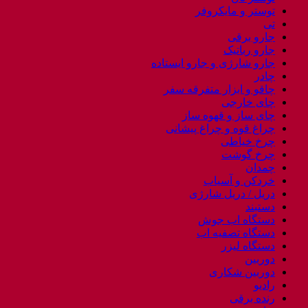
توستر و مایکروفر
تی
جارو برقی
جارو رباتیک
جارو شارژی و جارو ایستاده
چادر
چاقو و ابزار متفرقه سفر
چای خارجی
چای ساز و قهوه ساز
چراغ قوه و چراغ پیشانی
چرخ خیاطی
چرخ گوشت
چمدان
خردکن و آسیاب
دریل / دریل شارژی
دستبند
دستگاه اب جوش
دستگاه تصفیه اب
دستگاه لیزر
دوربین
دوربین شکاری
رادیو
رنده برقی