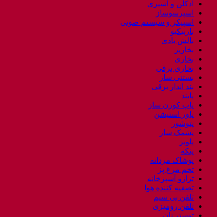
ادکلن و اسپری
اسپرسوساز
اسپیکر و سیستم صوتی
باربیکیو
بالش بادی
بخارپز
بخاری
بخاری برقی
بستنی ساز
بند انداز برقی
پابند
پاپ کورن ساز
پاور استیشن
پتوشور
پشمک ساز
پلوپز
پنکه
پوشاک مردانه
تخم مرغ پز
ترازو آشپزخانه
تصفیه کننده هوا
تلفن بی سیم
تلفن رومیزی
توستر نان