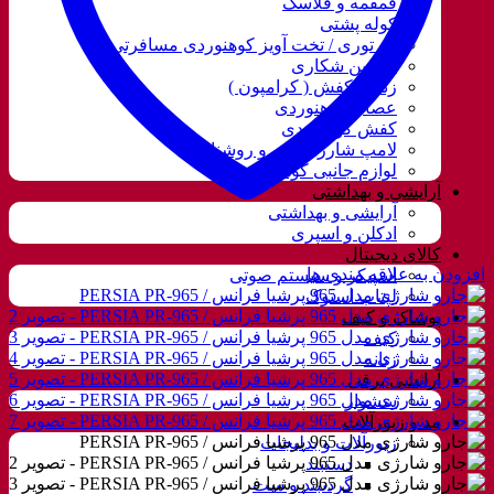
قمقمه و فلاسک
کوله پشتی
ننو توری / تخت آویز کوهنوردی مسافرتی
دوربین شکاری
زنجیر کفش ( کرامپون )
عصای کوهنوردی
کفش کوهنوردی
لامپ شارژی، نور و روشنایی
لوازم جانبی کوهنوردی
آرایشی و بهداشتی
آرایشی و بهداشتی
ادکلن و اسپری
کالای دیجیتال
افزودن به علاقه مندی ها
اسپیکر و سیستم صوتی
لپتاب استوک
پوشاک و کیف
کیف
زنانه
آرایشی برقی
سشوار
مد و زیورآلات
زیورآلات و بدلیجات
دستبند
گردنبند و ست