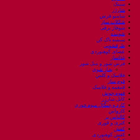
سینک
شارژر
شامپو فرش
شکلات ساز
شوفاژ برقی
شوینده
شیشه پاک کن
ظرفشویی
عصای کوهنوردی
غذاساز
فرش شور و مبل شور
بخار شوی
فلاسک و کلمن
فوم ساز
قمقمه و فلاسک
قهوه جوش
کابل شارژر
کارد و چنگال میوه خوری
کارواش
کالباس بر
کتری و قوری
کفش
کفش کوهنوردی