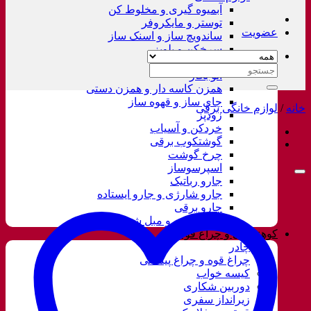
آبمیوه گیری و مخلوط کن
توستر و مایکروفر
عضویت
ساندویچ ساز و اسنک ساز
سرخکن و پلوپز
غذاساز
جستجو
اتو بخار
برای:
همزن کاسه دار و همزن دستی
چای ساز و قهوه ساز
خانه
/
لوازم خانگی برقی
زودپز
خردکن و آسیاب
گوشتکوب برقی
چرخ گوشت
اسپرسوساز
جارو رباتیک
جارو شارژی و جارو ایستاده
جارو برقی
فرش شور و مبل شور
کوهنوردی و چراغ قوه
چادر
چراغ قوه و چراغ پیشانی
کیسه خواب
دوربین شکاری
زیرانداز سفری