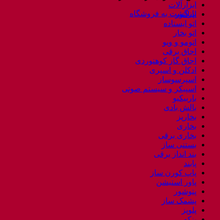
ابزارآلات
بازگشت به فروشگاه
اپیلاتور
اتو ایستاده
اتو بخار
اتومو و ویو
اجاق برقی
اجاق گاز کوهنوردی
ادکلن و اسپری
اسپرسوساز
اسپیکر و سیستم صوتی
باربیکیو
بالش بادی
بخارپز
بخاری
بخاری برقی
بستنی ساز
بند انداز برقی
پابند
پاپ کورن ساز
پاور استیشن
پتوشور
پشمک ساز
پلوپز
پنکه