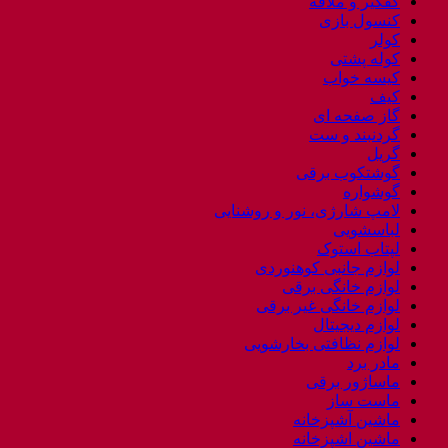
کفگیر و ملاقه
کنسول بازی
کولر
کوله پشتی
کیسه خواب
کیف
گاز صفحه ای
گردنبند و ست
گریل
گوشتکوب برقی
گوشواره
لامپ شارژی، نور و روشنایی
لباسشویی
لپتاب استوک
لوازم جانبی کوهنوردی
لوازم خانگی برقی
لوازم خانگی غیر برقی
لوازم دیجیتال
لوازم نظافتی بخارشویی
مادر برد
ماساژور برقی
ماست ساز
ماشین آشپزخانه
ماشین اشپزخانه