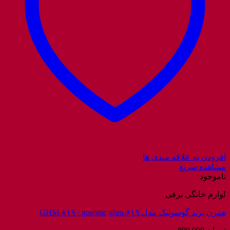
افزودن به علاقه مندی ها
مشاهده سریع
ناموجود
لوازم خانگی برقی
همزن برند گوسونیک مدل GHM-۸۱۹ / gosonic ghm-۸۱۹