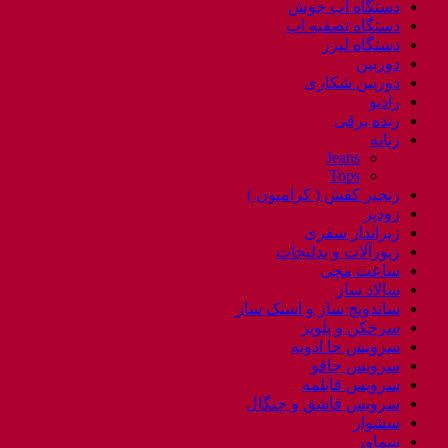
دستگاه اب جوش
دستگاه تصفیه اب
دستگاه لیزر
دوربین
دوربین شکاری
رادیو
رنده برقی
زنانه
Jeans
Tops
زنجیر کفش ( کرامپون )
زودپز
زیرانداز سفری
زیورآلات و بدلیجات
ساعت مچی
سالاد ساز
ساندویچ ساز و اسنک ساز
سرخکن و پلوپز
سرویس جا ادویه
سرویس چاقو
سرویس قابلمه
سرویس قاشق و چنگال
سشوار
سماور