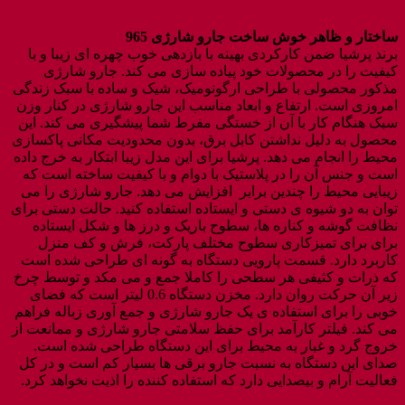
ساختار و ظاهر خوش ساخت جارو شارژی 965
برند پرشیا ضمن کارکردی بهینه با بازدهی خوب چهره ای زیبا و با
کیفیت را در محصولات خود پیاده سازی می کند. جارو شارژی
مذکور محصولی با طراحی ارگونومیک، شیک و ساده با سبک زندگی
امروزی است. ارتفاع و ابعاد مناسب این جارو شارژی در کنار وزن
سبک هنگام کار با آن از خستگی مفرط شما پیشگیری می کند. این
محصول به دلیل نداشتن کابل برق، بدون محدودیت مکانی پاکسازی
محیط را انجام می دهد. پرشیا برای این مدل زیبا ابتکار به خرج داده
است و جنس آن را در پلاستیک با دوام و با کیفیت ساخته است که
زیبایی محیط را چندین برابر افزایش می دهد. جارو شارژی را می
توان به دو شیوه ی دستی و ایستاده استفاده کنید. حالت دستی برای
نظافت گوشه و کناره ها، سطوح باریک و درز ها و شکل ایستاده
برای برای تمیزکاری سطوح مختلف پارکت، فرش و کف منزل
کاربرد دارد. قسمت پارویی دستگاه به گونه ای طراحی شده است
که ذرات و کثیفی هر سطحی را کاملا جمع و می مکد و توسط چرخ
زیر آن حرکت روان دارد. مخزن دستگاه 0.6 لیتر است که فضای
خوبی را برای استفاده ی یک جارو شارژی و جمع آوری زباله فراهم
می کند. فیلتر کارآمد برای حفظ سلامتی جارو شارژی و ممانعت از
خروج گرد و غبار به محیط برای این دستگاه طراحی شده است.
صدای این دستگاه به نسبت جارو برقی ها بسیار کم است و در کل
فعالیت آرام و بیصدایی دارد که استفاده کننده را اذیت نخواهد کرد.