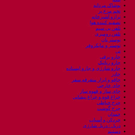
پوشاک مردانه
تخم مرغ پز
ترازو آشپزخانه
تصفیه کننده هوا
تلفن بی سیم
تلفن رومیزی
توستر نان
توستر و مایکروفر
تی
جارو برقی
جارو رباتیک
جارو شارژی و جارو ایستاده
چادر
چاقو و ابزار متفرقه سفر
چای خارجی
چای ساز و قهوه ساز
چراغ قوه و چراغ پیشانی
چرخ خیاطی
چرخ گوشت
چمدان
خردکن و آسیاب
دریل / دریل شارژی
دستبند