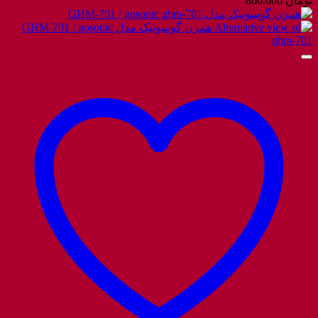
تومان
800.000