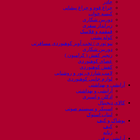
چادر
چراغ قوه و چراغ پیشانی
کیسه خواب
دوربین شکاری
زیرانداز سفری
قمقمه و فلاسک
کوله پشتی
ننو توری / تخت آویز کوهنوردی مسافرتی
دوربین شکاری
زنجیر کفش ( کرامپون )
عصای کوهنوردی
کفش کوهنوردی
لامپ شارژی، نور و روشنایی
لوازم جانبی کوهنوردی
آرایشی و بهداشتی
آرایشی و بهداشتی
ادکلن و اسپری
کالای دیجیتال
اسپیکر و سیستم صوتی
لپتاب استوک
پوشاک و کیف
کیف
زنانه
آرایشی برقی