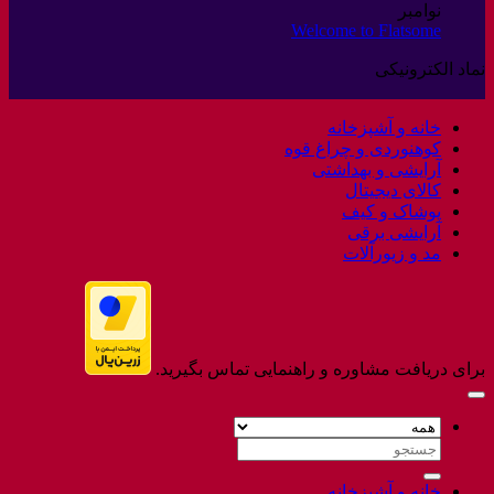
برای
نوامبر
ثبت
عودت
Welcome to Flatsome
هیچ
نشده
کالا
دیدگاهی
نماد الکترونیکی
برای
ثبت
Welcome
نشده
to
خانه و آشپزخانه
Flatsome
کوهنوردی و چراغ قوه
آرایشی و بهداشتی
کالای دیجیتال
پوشاک و کیف
آرایشی برقی
مد و زیورآلات
برای دریافت مشاوره و راهنمایی تماس بگیرید.
جستجو
برای:
خانه و آشپزخانه