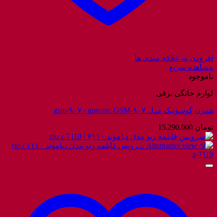
افزودن به علاقه مندی ها
مشاهده سریع
ناموجود
لوازم خانگی برقی
همزن گوسونیک مدل gsm-۹۰۷ / gosonic GSM-۹۰۷
تومان
15.290.000