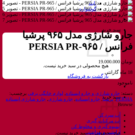
پابند
گوشواره
سبد خرید
جارو شارژی مدل ۹۶۵ پرشیا
فرانس / PERSIA PR-۹۶۵
تومان
19.000.000
هیچ محصولی در سبد خرید نیست.
18 ماه گارانتی
بازگشت به فروشگاه
ناموجود
دسته:
جارو شارژی و جارو ایستاده
,
لوازم خانگی برقی
برچسب:
سبد خرید
PERSIA
,
پرشیا
,
جارو ایستاده
,
جارو شارژی
,
جارو شارژی ایستاده
Browse
آب سرد کن
آب مرکبات گیری
آبمیوه گیری و مخلوط کن
آرایشی و بهداشتی
هیچ محصولی در سبد خرید نیست.