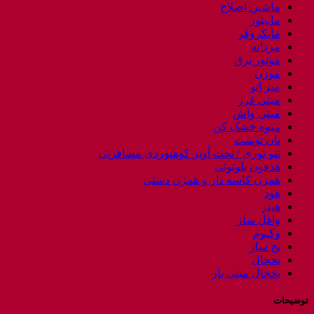
ماشین اصلاح
مانیتور
مایکروفر
مردانه
موتور برق
موزن
میز اتو
مینی فرز
مینی واش
میوه خشک کن
نان توست
ننو توری / تخت آویز کوهنوردی مسافرتی
هدفون بلوتوثی
همزن کاسه دار و همزن دستی
هود
هیتر
وافل ساز
وکیوم
یخ ساز
یخچال
یخچال مینی بار
توضیحات