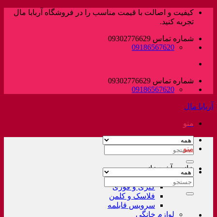
پرش
کیفیت و اصالت با قیمت مناسب را در فروشگاه آربابا مال
به
تجربه کنید.
محتوا
شماره تماس 09302776629
09186567620
شماره تماس 09302776629
09186567620
آربابا مال
منو
منو
جستجو
برای:
خانه و آشپزخانه
لوازم خانگی غیر برقی
جستجو
کتری و قوری
برای:
فلاسک و کلمن
سرویس قابلمه
لوازم خانگی