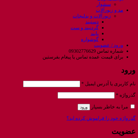
سشوار
مد و زیورآلات
زیورآلات و بدلیجات
دستبند
گردنبند و ست
پابند
گوشواره
ورود / عضویت
شماره تماس 09302776629
برای قیمت عمده تماس یا پیغام بفرستین
ورود
الزامی
نام کاربری یا آدرس ایمیل
*
الزامی
گذرواژه
*
مرا به خاطر بسپار
ورود
گذرواژه خود را فراموش کرده اید؟
عضویت