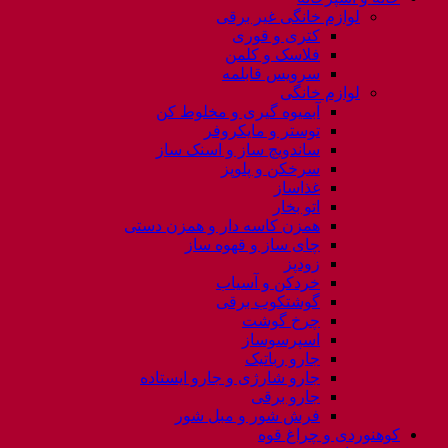
لوازم خانگی غیر برقی
کتری و قوری
فلاسک و کلمن
سرویس قابلمه
لوازم خانگی
آبمیوه گیری و مخلوط کن
توستر و مایکروفر
ساندویچ ساز و اسنک ساز
سرخکن و پلوپز
غذاساز
اتو بخار
همزن کاسه دار و همزن دستی
چای ساز و قهوه ساز
زودپز
خردکن و آسیاب
گوشتکوب برقی
چرخ گوشت
اسپرسوساز
جارو رباتیک
جارو شارژی و جارو ایستاده
جارو برقی
فرش شور و مبل شور
کوهنوردی و چراغ قوه