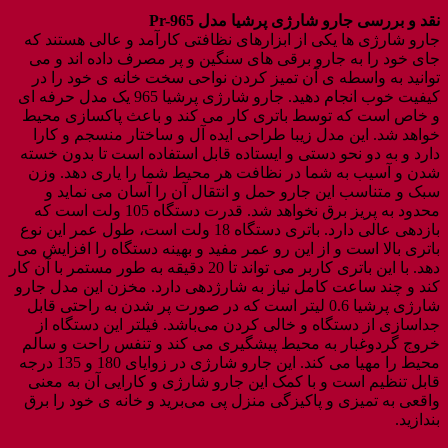
نقد و بررسی جارو شارژی پرشیا مدل Pr-965
جارو شارژی ها یکی از ابزارهای نظافتی کارآمد و عالی هستند که
جای خود را به جارو برقی های سنگین و پر مصرف داده اند و می
توانید به واسطه ی آن تمیز کردن نواحی سخت خانه ی خود را در
کیفیت خوب انجام دهید. جارو شارژی پرشیا 965 یک مدل حرفه ای
و خاص است که توسط باتری کار می کند و باعث پاکسازی محیط
خواهد شد. این مدل زیبا طراحی ایده آل و ساختار منسجم و کارا
دارد و به دو نحو دستی و ایستاده قابل استفاده است تا بدون خسته
شدن و آسیب به شما در نظافت هر محیط شما را یاری دهد. وزن
سبک و متناسب این جارو حمل و انتقال آن را آسان می نماید و
محدود به پریز برق نخواهد شد. قدرت دستگاه 105 ولت است که
بازدهی عالی دارد. باتری دستگاه 18 ولت است، طول عمر این نوع
باتری‌ بالا است و از این رو عمر مفید و بهینه دستگاه را افزایش می
دهد. با این باتری کاربر می تواند تا 20 دقیقه به طور مستمر با آن کار
کند و چند ساعت کامل نیاز به شارژدهی دارد. مخزن این مدل جارو
شارژی پرشیا 0.6 لیتر است که در صورت پر شدن به راحتی قابل
جداسازی از دستگاه و خالی کردن می‌باشد. فیلتر این دستگاه از
خروج گردوغبار به محیط پیشگیری می کند و تنفس راحت و سالم
محیط را مهیا می کند. این جارو شارژی در زوایای 180 و 135 درجه
قابل تنظیم است و با کمک این جارو شارژی و کارایی آن به معنی
واقعی به تمیزی و پاکیزگی منزل پی‌ می‌برید و خانه ی خود را برق
بندازید.