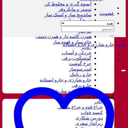
آبمیوه گیری و مخلوط کن
توستر و مایکروفر
عضویت
ساندویچ ساز و اسنک ساز
سرخکن و پلوپز
غذاساز
جستجو
اتو بخار
برای:
همزن کاسه دار و همزن دستی
چای ساز و قهوه ساز
خانه
/
جارو شارژی و جارو ایستاده
زودپز
خردکن و آسیاب
گوشتکوب برقی
چرخ گوشت
اسپرسوساز
جارو رباتیک
جارو شارژی و جارو ایستاده
جارو برقی
فرش شور و مبل شور
کوهنوردی و چراغ قوه
چادر
چراغ قوه و چراغ پیشانی
کیسه خواب
دوربین شکاری
زیرانداز سفری