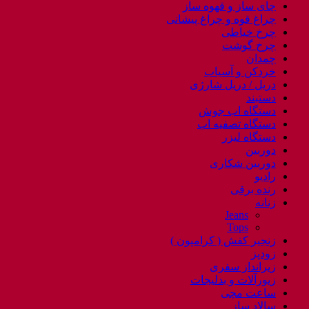
چای ساز و قهوه ساز
چراغ قوه و چراغ پیشانی
چرخ خیاطی
چرخ گوشت
چمدان
خردکن و آسیاب
دریل / دریل شارژی
دستبند
دستگاه اب جوش
دستگاه تصفیه اب
دستگاه لیزر
دوربین
دوربین شکاری
رادیو
رنده برقی
زنانه
Jeans
Tops
زنجیر کفش ( کرامپون )
زودپز
زیرانداز سفری
زیورآلات و بدلیجات
ساعت مچی
سالاد ساز