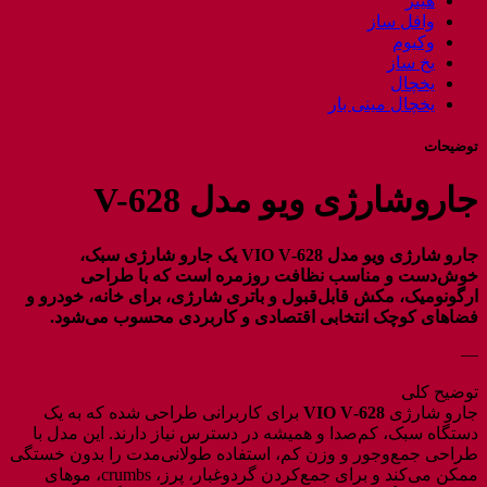
هیتر
وافل ساز
وکیوم
یخ ساز
یخچال
یخچال مینی بار
توضیحات
جاروشارژی ویو مدل V-628
جارو شارژی ویو مدل VIO V‑628 یک جارو شارژی سبک،
خوش‌دست و مناسب نظافت روزمره است که با طراحی
ارگونومیک، مکش قابل‌قبول و باتری شارژی، برای خانه، خودرو و
فضاهای کوچک انتخابی اقتصادی و کاربردی محسوب می‌شود.
—
توضیح کلی
جارو شارژی
VIO V‑628
برای کاربرانی طراحی شده که به یک
دستگاه سبک، کم‌صدا و همیشه در دسترس نیاز دارند. این مدل با
طراحی جمع‌وجور و وزن کم، استفاده طولانی‌مدت را بدون خستگی
ممکن می‌کند و برای جمع‌کردن گردوغبار، پرز، crumbs، موهای