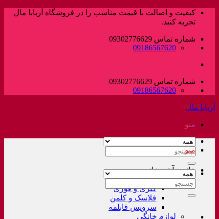
پرش
کیفیت و اصالت با قیمت مناسب را در فروشگاه آربابا مال
به
تجربه کنید.
محتوا
شماره تماس 09302776629
09186567620
شماره تماس 09302776629
09186567620
آربابا مال
منو
منو
جستجو
برای:
خانه و آشپزخانه
لوازم خانگی غیر برقی
جستجو
کتری و قوری
برای:
فلاسک و کلمن
سرویس قابلمه
لوازم خانگی