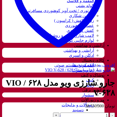
قمقمه و فلاسک
کوله پشتی
ننو توری / تخت آویز کوهنوردی مسافرتی
دوربین شکاری
زنجیر کفش ( کرامپون )
عصای کوهنوردی
کفش کوهنوردی
لامپ شارژی، نور و روشنایی
لوازم جانبی کوهنوردی
آرایشی و بهداشتی
آرایشی و بهداشتی
ادکلن و اسپری
کالای دیجیتال
افزودن به علاقه مندی ها
اسپیکر و سیستم صوتی
لپتاب استوک
پوشاک و کیف
کیف
جارو شارژی ویو مدل ۶۲۸ / VIO
زنانه
آرایشی برقی
V-۶۲۸
سشوار
مد و زیورآلات
زیورآلات و بدلیجات
تومان
38.550.000
دستبند
جارو
گردنبند و ست