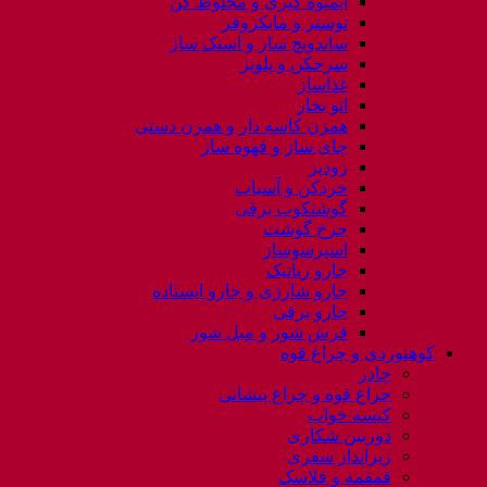
آبمیوه گیری و مخلوط کن
توستر و مایکروفر
ساندویچ ساز و اسنک ساز
سرخکن و پلوپز
غذاساز
اتو بخار
همزن کاسه دار و همزن دستی
چای ساز و قهوه ساز
زودپز
خردکن و آسیاب
گوشتکوب برقی
چرخ گوشت
اسپرسوساز
جارو رباتیک
جارو شارژی و جارو ایستاده
جارو برقی
فرش شور و مبل شور
کوهنوردی و چراغ قوه
چادر
چراغ قوه و چراغ پیشانی
کیسه خواب
دوربین شکاری
زیرانداز سفری
قمقمه و فلاسک