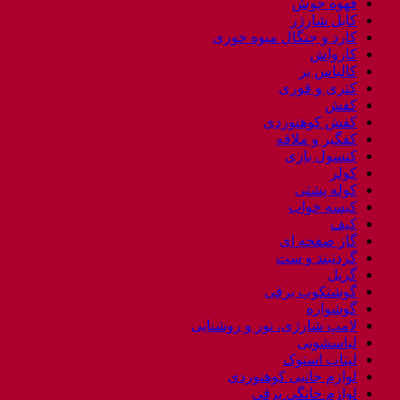
قهوه جوش
کابل شارژر
کارد و چنگال میوه خوری
کارواش
کالباس بر
کتری و قوری
کفش
کفش کوهنوردی
کفگیر و ملاقه
کنسول بازی
کولر
کوله پشتی
کیسه خواب
کیف
گاز صفحه ای
گردنبند و ست
گریل
گوشتکوب برقی
گوشواره
لامپ شارژی، نور و روشنایی
لباسشویی
لپتاب استوک
لوازم جانبی کوهنوردی
لوازم خانگی برقی