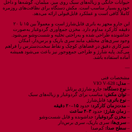
حیوانات خانگی و زباله‌های سبک روی میز، مبلمان، گوشه‌ها و داخل
خودرو بسیار مناسب است. مکش دستگاه برای نظافت‌های روزمره
کاملاً کافی است و عملکرد قابل‌قبولی ارائه می‌دهد.
این جارو مجهز به باتری قابل‌شارژ است و معمولاً بین ۱۵ تا ۲۰
دقیقه کارکرد مداوم دارد. مخزن جمع‌آوری گردوغبار به‌صورت
جداشونده طراحی شده و به‌راحتی تخلیه و شست‌وشو می‌شود.
وجود سری‌های مختلف مانند سری باریک و برس‌دار، امکان
تمیزکاری دقیق در فضاهای کوچک و نقاط سخت‌دسترس را فراهم
می‌کند. پایه شارژ و طراحی جمع‌وجور نیز باعث می‌شود همیشه
آماده استفاده باشد.
—
مشخصات فنی
–
مدل:
VIO V‑628
–
نوع دستگاه:
جارو شارژی پرتابل
–
توان مکش:
مناسب برای گردوغبار و زباله‌های سبک
–
نوع باتری:
قابل‌شارژ
–
مدت‌زمان کارکرد:
حدود
۱۵–۲۰ دقیقه
–
زمان شارژ:
حدود
۳–۴ ساعت
–
مخزن گردوغبار:
جداشونده و قابل شست‌وشو
–
سری‌ها:
سری باریک، سری برس‌دار
–
سطح صدا:
کم‌صدا