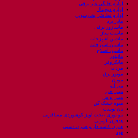
لوازم خانگی غیر برقی
لوازم دیجیتال
لوازم نظافتی بخارشویی
مادر برد
ماساژور برقی
ماست ساز
ماشین آشپزخانه
ماشین اشپزخانه
ماشین اصلاح
مانیتور
مایکروفر
مردانه
موتور برق
موزن
میز اتو
مینی فرز
مینی واش
میوه خشک کن
نان توست
ننو توری / تخت آویز کوهنوردی مسافرتی
هدفون بلوتوثی
همزن کاسه دار و همزن دستی
هود