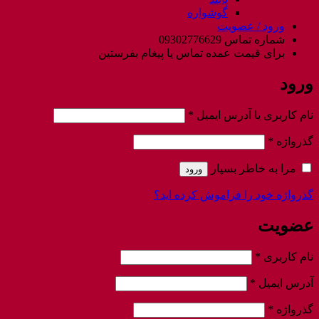
گوشواره
ورود / عضویت
شماره تماس 09302776629
برای قیمت عمده تماس یا پیغام بفرستین
ورود
الزامی
نام کاربری یا آدرس ایمیل
*
الزامی
گذرواژه
*
مرا به خاطر بسپار
ورود
گذرواژه خود را فراموش کرده اید؟
عضویت
الزامی
نام کاربری
*
الزامی
آدرس ایمیل
*
الزامی
گذرواژه
*