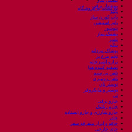
بستنی ساز
بند انداز برقی
بازگشت به فروشگاه
پابند
پاپ کورن ساز
پاور استیشن
پتوشور
پشمک ساز
پلوپز
پنکه
پوشاک مردانه
تخم مرغ پز
ترازو آشپزخانه
تصفیه کننده هوا
تلفن بی سیم
تلفن رومیزی
توستر نان
توستر و مایکروفر
تی
جارو برقی
جارو رباتیک
جارو شارژی و جارو ایستاده
چادر
چاقو و ابزار متفرقه سفر
چای خارجی