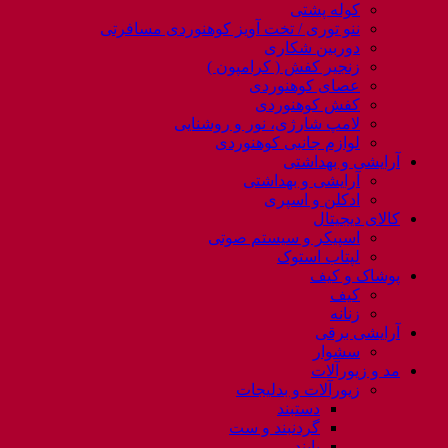
کوله پشتی
ننو توری / تخت آویز کوهنوردی مسافرتی
دوربین شکاری
زنجیر کفش ( کرامپون )
عصای کوهنوردی
کفش کوهنوردی
لامپ شارژی، نور و روشنایی
لوازم جانبی کوهنوردی
آرایشی و بهداشتی
آرایشی و بهداشتی
ادکلن و اسپری
کالای دیجیتال
اسپیکر و سیستم صوتی
لپتاب استوک
پوشاک و کیف
کیف
زنانه
آرایشی برقی
سشوار
مد و زیورآلات
زیورآلات و بدلیجات
دستبند
گردنبند و ست
پابند