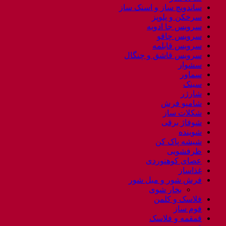
ساندویچ ساز و اسنک ساز
سرخکن و پلوپز
سرویس جا ادویه
سرویس چاقو
سرویس قابلمه
سرویس قاشق و چنگال
سشوار
سماور
سینک
شارژر
شامپو فرش
شکلات ساز
شوفاژ برقی
شوینده
شیشه پاک کن
ظرفشویی
عصای کوهنوردی
غذاساز
فرش شور و مبل شور
بخار شوی
فلاسک و کلمن
فوم ساز
قمقمه و فلاسک