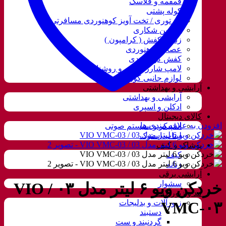
قمقمه و فلاسک
کوله پشتی
ننو توری / تخت آویز کوهنوردی مسافرتی
دوربین شکاری
زنجیر کفش ( کرامپون )
عصای کوهنوردی
کفش کوهنوردی
لامپ شارژی، نور و روشنایی
لوازم جانبی کوهنوردی
آرایشی و بهداشتی
آرایشی و بهداشتی
ادکلن و اسپری
کالای دیجیتال
افزودن به علاقه مندی ها
اسپیکر و سیستم صوتی
لپتاب استوک
پوشاک و کیف
کیف
زنانه
آرایشی برقی
سشوار
خردکن ویو ۶ لیتر مدل ۰۳ / VIO
مد و زیورآلات
زیورآلات و بدلیجات
VMC-۰۳
دستبند
گردنبند و ست