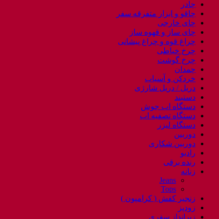
چادر
چاقو و ابزار متفرقه سفر
چای خارجی
چای ساز و قهوه ساز
چراغ قوه و چراغ پیشانی
چرخ خیاطی
چرخ گوشت
چمدان
خردکن و آسیاب
دریل / دریل شارژی
دستبند
دستگاه اب جوش
دستگاه تصفیه اب
دستگاه لیزر
دوربین
دوربین شکاری
رادیو
رنده برقی
زنانه
Jeans
Tops
زنجیر کفش ( کرامپون )
زودپز
زیرانداز سفری