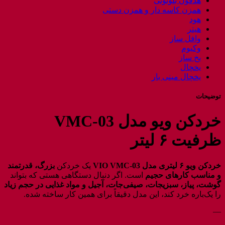
هدفون بلوتوثی
همزن کاسه دار و همزن دستی
هود
هیتر
وافل ساز
وکیوم
یخ ساز
یخچال
یخچال مینی بار
توضیحات
خردکن ویو مدل VMC-03
ظرفیت ۶ لیتر
خردکن ویو ۶ لیتری مدل VIO VMC‑03
یک خردکن
بزرگ، قدرتمند
و مناسب کارهای حجیم
است. اگر دنبال دستگاهی هستی که بتواند
گوشت، پیاز، سبزیجات، صیفی‌جات، آجیل و مواد غذایی در حجم زیاد
را یک‌باره خرد کند، این مدل دقیقاً برای همین کار ساخته شده.
—