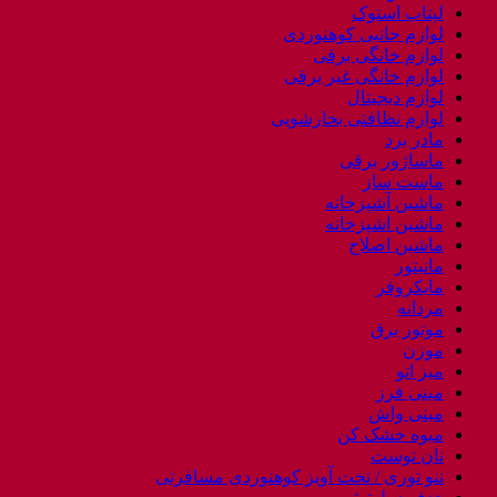
لپتاب استوک
لوازم جانبی کوهنوردی
لوازم خانگی برقی
لوازم خانگی غیر برقی
لوازم دیجیتال
لوازم نظافتی بخارشویی
مادر برد
ماساژور برقی
ماست ساز
ماشین آشپزخانه
ماشین اشپزخانه
ماشین اصلاح
مانیتور
مایکروفر
مردانه
موتور برق
موزن
میز اتو
مینی فرز
مینی واش
میوه خشک کن
نان توست
ننو توری / تخت آویز کوهنوردی مسافرتی