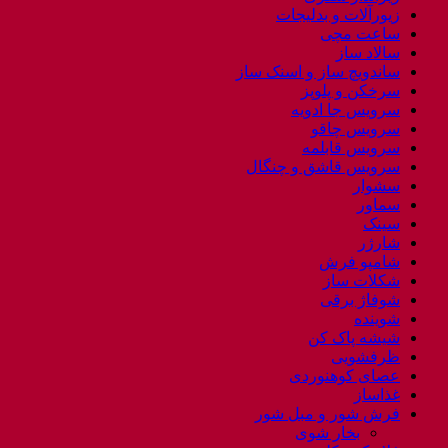
زیورآلات و بدلیجات
ساعت مچی
سالاد ساز
ساندویچ ساز و اسنک ساز
سرخکن و پلوپز
سرویس جا ادویه
سرویس چاقو
سرویس قابلمه
سرویس قاشق و چنگال
سشوار
سماور
سینک
شارژر
شامپو فرش
شکلات ساز
شوفاژ برقی
شوینده
شیشه پاک کن
ظرفشویی
عصای کوهنوردی
غذاساز
فرش شور و مبل شور
بخار شوی