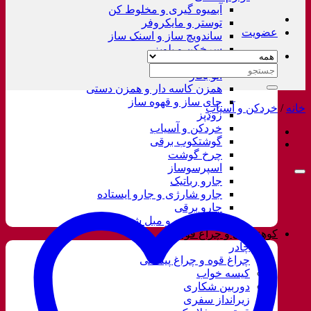
آبمیوه گیری و مخلوط کن
توستر و مایکروفر
عضویت
ساندویچ ساز و اسنک ساز
سرخکن و پلوپز
غذاساز
جستجو
اتو بخار
برای:
همزن کاسه دار و همزن دستی
چای ساز و قهوه ساز
خانه
/
خردکن و آسیاب
زودپز
خردکن و آسیاب
گوشتکوب برقی
چرخ گوشت
اسپرسوساز
جارو رباتیک
جارو شارژی و جارو ایستاده
جارو برقی
فرش شور و مبل شور
کوهنوردی و چراغ قوه
چادر
چراغ قوه و چراغ پیشانی
کیسه خواب
دوربین شکاری
زیرانداز سفری