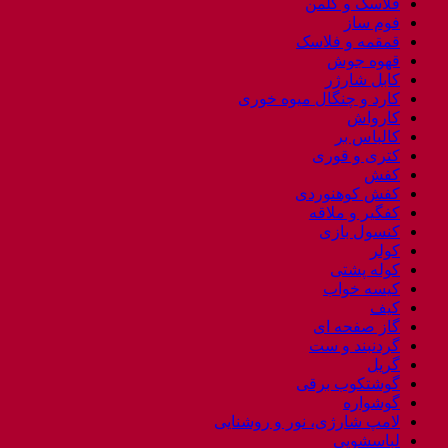
فلاسک و کلمن
فوم ساز
قمقمه و فلاسک
قهوه جوش
کابل شارژر
کارد و چنگال میوه خوری
کارواش
کالباس بر
کتری و قوری
کفش
کفش کوهنوردی
کفگیر و ملاقه
کنسول بازی
کولر
کوله پشتی
کیسه خواب
کیف
گاز صفحه ای
گردنبند و ست
گریل
گوشتکوب برقی
گوشواره
لامپ شارژی، نور و روشنایی
لباسشویی