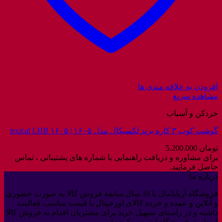
افزودن به علاقه مندی ها
مشاهده سریع
خردکن و آسیاب
گوشت کوب ۳ کاره برند لکسیکال مدل ۱۶۰۵ | lexical LHB ۱۶۰۵
تومان
5.200.000
برای مشاوره و دریافت راهنمایی با شماره های پشتیبانی ، تماس
حاصل فرمایید.
درباره ما
فروشگاه آربابامال با 16 سال سابقه فروش کالا به صورت حضوری
و آنلاین و عمده و خرده کالای اورجینال با قیمت مناسب فعالیت
داشته و در راستای تسهیل خرید برای مشتریان اقدام به فروش کالا
از طریق فروشگاه اینترنتی کرده ایم.