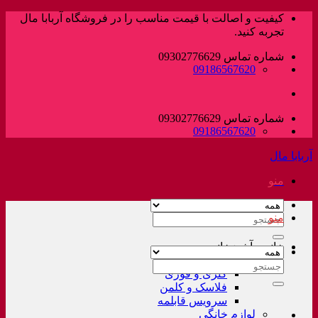
پرش
کیفیت و اصالت با قیمت مناسب را در فروشگاه آربابا مال
به
تجربه کنید.
محتوا
شماره تماس 09302776629
09186567620
شماره تماس 09302776629
09186567620
آربابا مال
منو
منو
جستجو
برای:
خانه و آشپزخانه
لوازم خانگی غیر برقی
جستجو
کتری و قوری
برای:
فلاسک و کلمن
سرویس قابلمه
لوازم خانگی