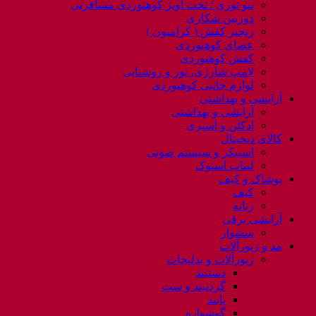
ننو توری / تخت آویز کوهنوردی مسافرتی
دوربین شکاری
زنجیر کفش ( کرامپون )
عصای کوهنوردی
کفش کوهنوردی
لامپ شارژی، نور و روشنایی
لوازم جانبی کوهنوردی
آرایشی و بهداشتی
آرایشی و بهداشتی
ادکلن و اسپری
کالای دیجیتال
اسپیکر و سیستم صوتی
لپتاب استوک
پوشاک و کیف
کیف
زنانه
آرایشی برقی
سشوار
مد و زیورآلات
زیورآلات و بدلیجات
دستبند
گردنبند و ست
پابند
گوشواره