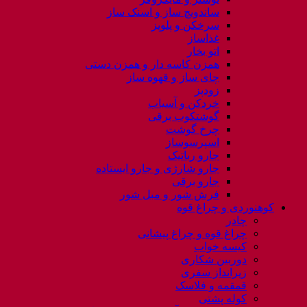
ساندویچ ساز و اسنک ساز
سرخکن و پلوپز
غذاساز
اتو بخار
همزن کاسه دار و همزن دستی
چای ساز و قهوه ساز
زودپز
خردکن و آسیاب
گوشتکوب برقی
چرخ گوشت
اسپرسوساز
جارو رباتیک
جارو شارژی و جارو ایستاده
جارو برقی
فرش شور و مبل شور
کوهنوردی و چراغ قوه
چادر
چراغ قوه و چراغ پیشانی
کیسه خواب
دوربین شکاری
زیرانداز سفری
قمقمه و فلاسک
کوله پشتی