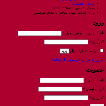
ورود / عضویت
شماره تماس 09302776629
برای قیمت عمده تماس یا پیغام بفرستین
ورود
الزامی
نام کاربری یا آدرس ایمیل
*
الزامی
گذرواژه
*
مرا به خاطر بسپار
ورود
گذرواژه خود را فراموش کرده اید؟
عضویت
الزامی
نام کاربری
*
الزامی
آدرس ایمیل
*
الزامی
گذرواژه
*