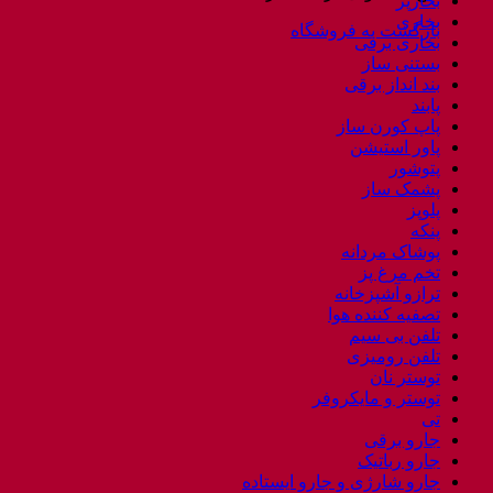
بخارپز
بخاری
بازگشت به فروشگاه
بخاری برقی
بستنی ساز
بند انداز برقی
پابند
پاپ کورن ساز
پاور استیشن
پتوشور
پشمک ساز
پلوپز
پنکه
پوشاک مردانه
تخم مرغ پز
ترازو آشپزخانه
تصفیه کننده هوا
تلفن بی سیم
تلفن رومیزی
توستر نان
توستر و مایکروفر
تی
جارو برقی
جارو رباتیک
جارو شارژی و جارو ایستاده