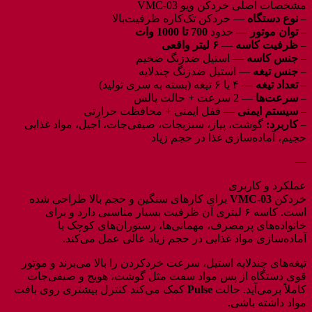
مشخصات اصلی خردکن ویو VMC‑03
–
نوع دستگاه
— خردکن تک‌کاره ظرفیت‌بالا
–
توان موتور
— حدود
700 تا 1000 وات
–
ظرفیت کاسه
—
۶ لیتر واقعی
–
جنس کاسه
— استیل ضدزنگ ضخیم
–
جنس تیغه
— استیل ضدزنگ چندلایه
–
تعداد تیغه
— ۴ یا ۶ تیغه (بسته به سری تولید)
–
سرعت‌ها
— 2 سرعت + حالت پالس
–
سیستم ایمنی
— قفل ایمنی + محافظت حرارتی
–
کاربرد:
گوشت، پیاز، سبزیجات، صیفی‌جات، آجیل، مواد غذایی
حجیم، آماده‌سازی غذا در حجم زیاد
—
عملکرد و کاربری
خردکن
VMC‑03
برای کارهای سنگین و حجم بالا طراحی شده
است. کاسه ۶ لیتری آن ظرفیت بسیار مناسبی دارد و برای
خانواده‌های پرمصرف، مهمانی‌ها، رستوران‌های کوچک یا
آماده‌سازی مواد غذایی در حجم زیاد عالی عمل می‌کند.
تیغه‌های چندلایه استیل، سرعت خردکردن را بالا می‌برند و موتور
قوی دستگاه از پس مواد سفت مثل گوشت، هویج و صیفی‌جات
کاملاً برمی‌آید. حالت
Pulse
کمک می‌کند کنترل بیشتری روی بافت
مواد داشته باشی.