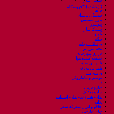
بستنی ساز
بند انداز برقی
بازگشت به فروشگاه
پابند
پاپ کورن ساز
پاور استیشن
پتوشور
پشمک ساز
پلوپز
پنکه
پوشاک مردانه
تخم مرغ پز
ترازو آشپزخانه
تصفیه کننده هوا
تلفن بی سیم
تلفن رومیزی
توستر نان
توستر و مایکروفر
تی
جارو برقی
جارو رباتیک
جارو شارژی و جارو ایستاده
چادر
چاقو و ابزار متفرقه سفر
چای خارجی