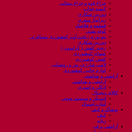
چراغ قوه و چراغ پیشانی
کیسه خواب
دوربین شکاری
زیرانداز سفری
قمقمه و فلاسک
کوله پشتی
ننو توری / تخت آویز کوهنوردی مسافرتی
دوربین شکاری
زنجیر کفش ( کرامپون )
عصای کوهنوردی
کفش کوهنوردی
لامپ شارژی، نور و روشنایی
لوازم جانبی کوهنوردی
آرایشی و بهداشتی
آرایشی و بهداشتی
ادکلن و اسپری
کالای دیجیتال
اسپیکر و سیستم صوتی
لپتاب استوک
پوشاک و کیف
کیف
زنانه
آرایشی برقی
سشوار