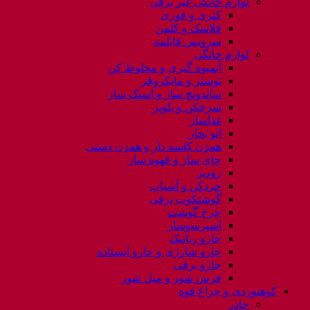
لوازم خانگی غیر برقی
کتری و قوری
فلاسک و کلمن
سرویس قابلمه
لوازم خانگی
آبمیوه گیری و مخلوط کن
توستر و مایکروفر
ساندویچ ساز و اسنک ساز
سرخکن و پلوپز
غذاساز
اتو بخار
همزن کاسه دار و همزن دستی
چای ساز و قهوه ساز
زودپز
خردکن و آسیاب
گوشتکوب برقی
چرخ گوشت
اسپرسوساز
جارو رباتیک
جارو شارژی و جارو ایستاده
جارو برقی
فرش شور و مبل شور
کوهنوردی و چراغ قوه
چادر