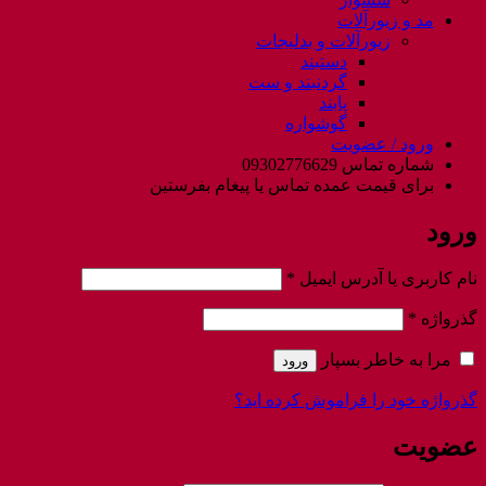
مد و زیورآلات
زیورآلات و بدلیجات
دستبند
گردنبند و ست
پابند
گوشواره
ورود / عضویت
شماره تماس 09302776629
برای قیمت عمده تماس یا پیغام بفرستین
ورود
الزامی
نام کاربری یا آدرس ایمیل
*
الزامی
گذرواژه
*
مرا به خاطر بسپار
ورود
گذرواژه خود را فراموش کرده اید؟
عضویت