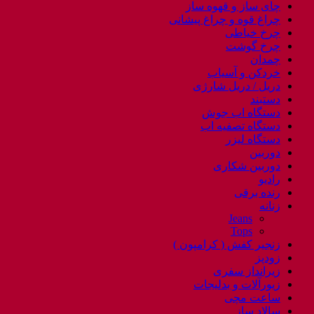
چای ساز و قهوه ساز
چراغ قوه و چراغ پیشانی
چرخ خیاطی
چرخ گوشت
چمدان
خردکن و آسیاب
دریل / دریل شارژی
دستبند
دستگاه اب جوش
دستگاه تصفیه اب
دستگاه لیزر
دوربین
دوربین شکاری
رادیو
رنده برقی
زنانه
Jeans
Tops
زنجیر کفش ( کرامپون )
زودپز
زیرانداز سفری
زیورآلات و بدلیجات
ساعت مچی
سالاد ساز