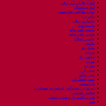
لوازم خانگی غیر برقی
لوازم دیجیتال
لوازم نظافتی بخارشویی
مادر برد
ماساژور برقی
ماست ساز
ماشین آشپزخانه
ماشین اشپزخانه
ماشین اصلاح
مانیتور
مایکروفر
مردانه
موتور برق
موزن
میز اتو
مینی فرز
مینی واش
میوه خشک کن
نان توست
ننو توری / تخت آویز کوهنوردی مسافرتی
هدفون بلوتوثی
همزن کاسه دار و همزن دستی
هود