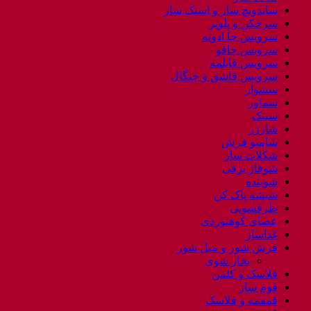
ساندویچ ساز و اسنک ساز
سرخکن و پلوپز
سرویس جا ادویه
سرویس چاقو
سرویس قابلمه
سرویس قاشق و چنگال
سشوار
سماور
سینک
شارژر
شامپو فرش
شکلات ساز
شوفاژ برقی
شوینده
شیشه پاک کن
ظرفشویی
عصای کوهنوردی
غذاساز
فرش شور و مبل شور
بخار شوی
فلاسک و کلمن
فوم ساز
قمقمه و فلاسک