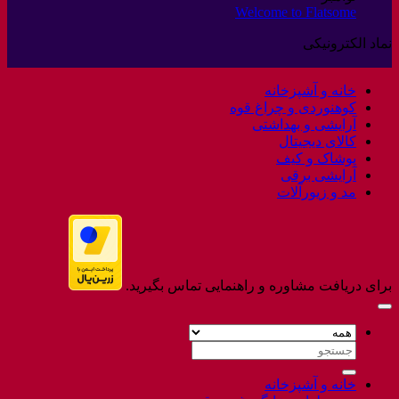
عودت
Welcome to Flatsome
هیچ
نشده
کالا
دیدگاهی
نماد الکترونیکی
برای
ثبت
Welcome
نشده
to
خانه و آشپزخانه
Flatsome
کوهنوردی و چراغ قوه
آرایشی و بهداشتی
کالای دیجیتال
پوشاک و کیف
آرایشی برقی
مد و زیورآلات
برای دریافت مشاوره و راهنمایی تماس بگیرید.
جستجو
برای:
خانه و آشپزخانه