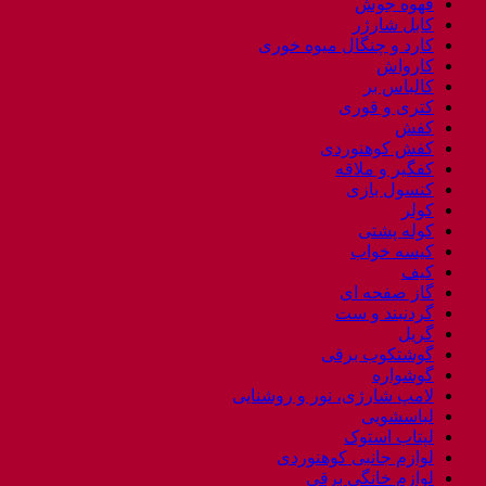
قهوه جوش
کابل شارژر
کارد و چنگال میوه خوری
کارواش
کالباس بر
کتری و قوری
کفش
کفش کوهنوردی
کفگیر و ملاقه
کنسول بازی
کولر
کوله پشتی
کیسه خواب
کیف
گاز صفحه ای
گردنبند و ست
گریل
گوشتکوب برقی
گوشواره
لامپ شارژی، نور و روشنایی
لباسشویی
لپتاب استوک
لوازم جانبی کوهنوردی
لوازم خانگی برقی