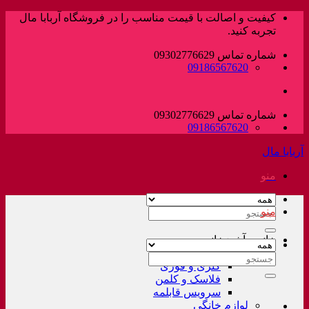
پرش
کیفیت و اصالت با قیمت مناسب را در فروشگاه آربابا مال
به
تجربه کنید.
محتوا
شماره تماس 09302776629
09186567620
شماره تماس 09302776629
09186567620
آربابا مال
منو
منو
جستجو
برای:
خانه و آشپزخانه
لوازم خانگی غیر برقی
جستجو
کتری و قوری
برای:
فلاسک و کلمن
سرویس قابلمه
لوازم خانگی