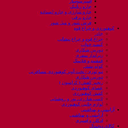
اسپرسوساز
جارو رباتیک
جارو شارژی و جارو ایستاده
جارو برقی
فرش شور و مبل شور
کوهنوردی و چراغ قوه
چادر
چراغ قوه و چراغ پیشانی
کیسه خواب
دوربین شکاری
زیرانداز سفری
قمقمه و فلاسک
کوله پشتی
ننو توری / تخت آویز کوهنوردی مسافرتی
دوربین شکاری
زنجیر کفش ( کرامپون )
عصای کوهنوردی
کفش کوهنوردی
لامپ شارژی، نور و روشنایی
لوازم جانبی کوهنوردی
آرایشی و بهداشتی
آرایشی و بهداشتی
ادکلن و اسپری
کالای دیجیتال