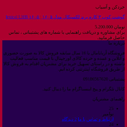
خردکن و آسیاب
گوشت کوب ۳ کاره برند لکسیکال مدل ۱۶۰۵ | lexical LHB ۱۶۰۵
تومان
5.200.000
برای مشاوره و دریافت راهنمایی با شماره های پشتیبانی ، تماس
حاصل فرمایید.
درباره ما
فروشگاه آربابامال با 16 سال سابقه فروش کالا به صورت حضوری
و آنلاین و عمده و خرده کالای اورجینال با قیمت مناسب فعالیت
داشته و در راستای تسهیل خرید برای مشتریان اقدام به فروش کالا
از طریق فروشگاه اینترنتی کرده ایم.
پشتیبانی 09186567620
کانال تلگرام و پیج اینستاگرام ما را دنبال کنید.
راهنمای مشتریان
25
نوامبر
برای
ارتباط و تماس با ما
2 دیدگاه
24
ارتباط