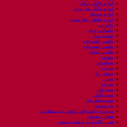
لوازم خانگی برقی
لوازم خانگی غیر برقی
لوازم دیجیتال
لوازم نظافتی بخارشویی
مادر برد
ماساژور برقی
ماست ساز
ماشین آشپزخانه
ماشین اشپزخانه
ماشین اصلاح
مانیتور
مایکروفر
مردانه
موتور برق
موزن
میز اتو
مینی فرز
مینی واش
میوه خشک کن
نان توست
ننو توری / تخت آویز کوهنوردی مسافرتی
هدفون بلوتوثی
همزن کاسه دار و همزن دستی