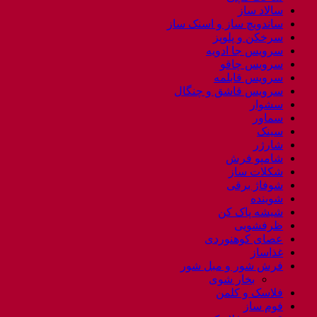
سالاد ساز
ساندویچ ساز و اسنک ساز
سرخکن و پلوپز
سرویس جا ادویه
سرویس چاقو
سرویس قابلمه
سرویس قاشق و چنگال
سشوار
سماور
سینک
شارژر
شامپو فرش
شکلات ساز
شوفاژ برقی
شوینده
شیشه پاک کن
ظرفشویی
عصای کوهنوردی
غذاساز
فرش شور و مبل شور
بخار شوی
فلاسک و کلمن
فوم ساز