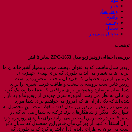
هود
هیتر
وافل ساز
وکیوم
یخ ساز
یخچال
یخچال مینی بار
توضیحات
بررسی اجمالی زودپز زیو مدل ZPC-1653 سایز ۵ لیتر
زودپز سال هاست که به عنوان دوست خوب و همیار آشپزخانه ی ما
ایرانی ها به شمار می آید به طوری که برای تهیه‌ی جهیزیه ی
عروس، اولین محصولی که خرید آن واجب است، زودپز است.
زودپز قادر است پروسه ی سخت و طاقت فرسا آشپزی را برای
شما آسان تر سازد و همچنین برای مواقعی که عجله دارید، یک گزینه
ی عالی به نظر می رسد. امروزه سری جدیدی از زودپزها وارد بازار
شده اند که یکی از آن ها که امروز می‌خواهیم برای شما مورد
بررسی قرار دهیم ، زودپز زیو مدل ZpC-1653 است. این محصول به
عنوان یکی دیگر از شاهکارهای برند ترکیه به شمار می آید که در
سایز 5 لیتر در دسترس است و می توانید برای نیازهای روزمره خود
از آن استفاده کنید. از ویژگی های خاص این محصول که شایان ذکر
است می توان به طراحی ایده آل آن اشاره کرد که به طوری که