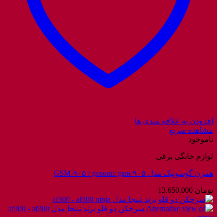
افزودن به علاقه مندی ها
مشاهده سریع
ناموجود
لوازم خانگی برقی
همزن گوسونیک مدل GSM-۹۰۵ / gosonic gsm-۹۰۵
تومان
13.650.000