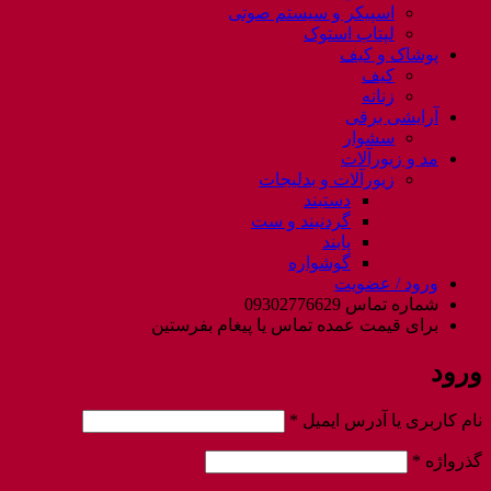
اسپیکر و سیستم صوتی
لپتاب استوک
پوشاک و کیف
کیف
زنانه
آرایشی برقی
سشوار
مد و زیورآلات
زیورآلات و بدلیجات
دستبند
گردنبند و ست
پابند
گوشواره
ورود / عضویت
شماره تماس 09302776629
برای قیمت عمده تماس یا پیغام بفرستین
ورود
الزامی
نام کاربری یا آدرس ایمیل
*
الزامی
گذرواژه
*