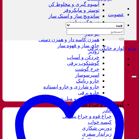
آبمیوه گیری و مخلوط کن
توستر و مایکروفر
عضویت
ساندویچ ساز و اسنک ساز
سرخکن و پلوپز
غذاساز
جستجو
اتو بخار
برای:
همزن کاسه دار و همزن دستی
چای ساز و قهوه ساز
خانه
/
لوازم خانگی برقی
زودپز
خردکن و آسیاب
گوشتکوب برقی
چرخ گوشت
اسپرسوساز
جارو رباتیک
جارو شارژی و جارو ایستاده
جارو برقی
فرش شور و مبل شور
کوهنوردی و چراغ قوه
چادر
چراغ قوه و چراغ پیشانی
کیسه خواب
دوربین شکاری
زیرانداز سفری