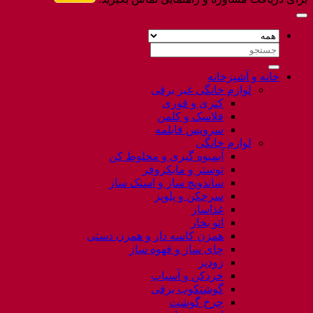
جستجو
برای:
خانه و آشپزخانه
لوازم خانگی غیر برقی
کتری و قوری
فلاسک و کلمن
سرویس قابلمه
لوازم خانگی
آبمیوه گیری و مخلوط کن
توستر و مایکروفر
ساندویچ ساز و اسنک ساز
سرخکن و پلوپز
غذاساز
اتو بخار
همزن کاسه دار و همزن دستی
چای ساز و قهوه ساز
زودپز
خردکن و آسیاب
گوشتکوب برقی
چرخ گوشت