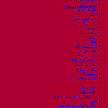
بخاری برقی
بستنی ساز
بازگشت به فروشگاه
بند انداز برقی
پابند
پاپ کورن ساز
پاور استیشن
پتوشور
پشمک ساز
پلوپز
پنکه
پوشاک مردانه
تخم مرغ پز
ترازو آشپزخانه
تصفیه کننده هوا
تلفن بی سیم
تلفن رومیزی
توستر نان
توستر و مایکروفر
تی
جارو برقی
جارو رباتیک
جارو شارژی و جارو ایستاده
چادر
چاقو و ابزار متفرقه سفر