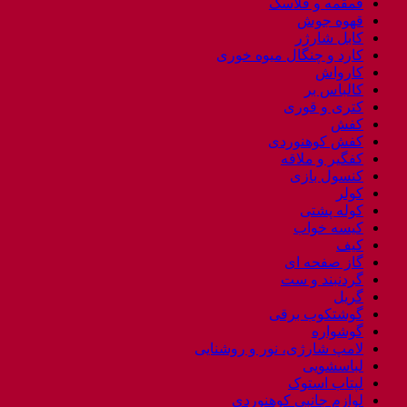
قمقمه و فلاسک
قهوه جوش
کابل شارژر
کارد و چنگال میوه خوری
کارواش
کالباس بر
کتری و قوری
کفش
کفش کوهنوردی
کفگیر و ملاقه
کنسول بازی
کولر
کوله پشتی
کیسه خواب
کیف
گاز صفحه ای
گردنبند و ست
گریل
گوشتکوب برقی
گوشواره
لامپ شارژی، نور و روشنایی
لباسشویی
لپتاب استوک
لوازم جانبی کوهنوردی