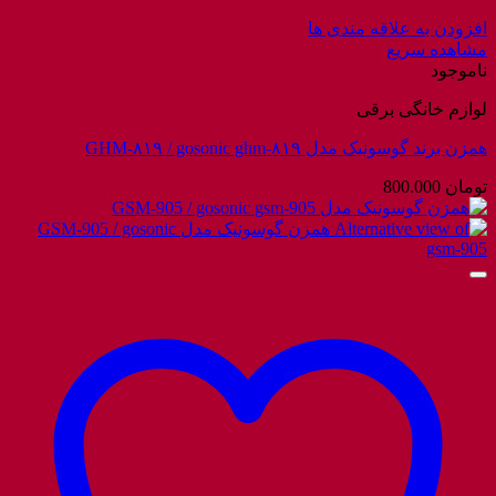
افزودن به علاقه مندی ها
مشاهده سریع
ناموجود
لوازم خانگی برقی
همزن برند گوسونیک مدل GHM-۸۱۹ / gosonic ghm-۸۱۹
تومان
800.000