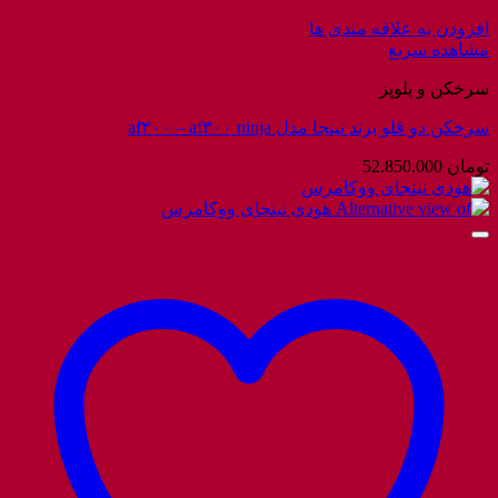
افزودن به علاقه مندی ها
مشاهده سریع
سرخکن و پلوپز
سرخکن دو قلو برند نینجا مدل af۳۰۰ – af۳۰۰ ninja
تومان
52.850.000