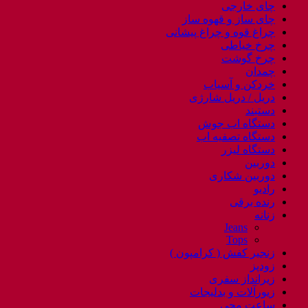
چای خارجی
چای ساز و قهوه ساز
چراغ قوه و چراغ پیشانی
چرخ خیاطی
چرخ گوشت
چمدان
خردکن و آسیاب
دریل / دریل شارژی
دستبند
دستگاه اب جوش
دستگاه تصفیه اب
دستگاه لیزر
دوربین
دوربین شکاری
رادیو
رنده برقی
زنانه
Jeans
Tops
زنجیر کفش ( کرامپون )
زودپز
زیرانداز سفری
زیورآلات و بدلیجات
ساعت مچی