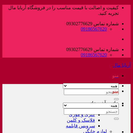
پرش
کیفیت و اصالت با قیمت مناسب را در فروشگاه آربابا مال
به
تجربه کنید.
محتوا
شماره تماس 09302776629
09186567620
شماره تماس 09302776629
09186567620
آربابا مال
منو
منو
جستجو
برای:
خانه و آشپزخانه
لوازم خانگی غیر برقی
جستجو
کتری و قوری
برای:
فلاسک و کلمن
سرویس قابلمه
لوازم خانگی