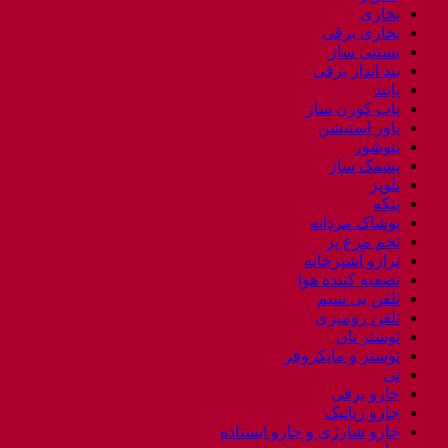
بخاری
بخاری برقی
بستنی ساز
بند انداز برقی
پابند
پاپ کورن ساز
پاور استیشن
پتوشور
پشمک ساز
پلوپز
پنکه
پوشاک مردانه
تخم مرغ پز
ترازو آشپزخانه
تصفیه کننده هوا
تلفن بی سیم
تلفن رومیزی
توستر نان
توستر و مایکروفر
تی
جارو برقی
جارو رباتیک
جارو شارژی و جارو ایستاده