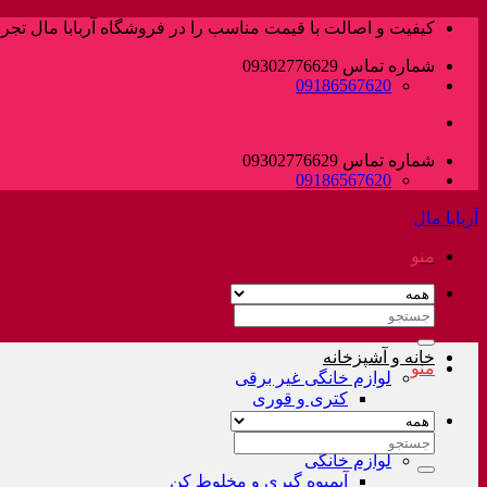
پرش
کیفیت و اصالت با قیمت مناسب را در فروشگاه آربابا مال تجربه
به
شماره تماس 09302776629
محتوا
09186567620
شماره تماس 09302776629
09186567620
آربابا مال
منو
جستجو
برای:
خانه و آشپزخانه
منو
لوازم خانگی غیر برقی
کتری و قوری
فلاسک و کلمن
سرویس قابلمه
جستجو
لوازم خانگی
برای:
آبمیوه گیری و مخلوط کن