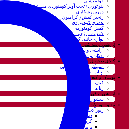
کوله پشتی
ننو توری / تخت آویز کوهنوردی مسافرتی
دوربین شکاری
زنجیر کفش ( کرامپون )
عصای کوهنوردی
کفش کوهنوردی
لامپ شارژی، نور و روشنایی
لوازم جانبی کوهنوردی
آرایشی و بهداشتی
آرایشی و بهداشتی
ادکلن و اسپری
کالای دیجیتال
اسپیکر و سیستم صوتی
لپتاب استوک
پوشاک و کیف
کیف
زنانه
آرایشی برقی
سشوار
مد و زیورآلات
زیورآلات و بدلیجات
دستبند
گردنبند و ست
پابند