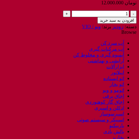
تومان
12.000.000
زودپز
6
افزودن به سبد خرید
لیتری
دسته:
زودپز
برند:
ویو / VIO
ویو
Browse
مدل
200
آب سرد کن
/
آب مرکبات گیری
VIO
آبمیوه گیری و مخلوط کن
V-
آرایشی و بهداشتی
200
ابزارآلات
عدد
اپیلاتور
اتو ایستاده
اتو بخار
اتومو و ویو
اجاق برقی
اجاق گاز کوهنوردی
ادکلن و اسپری
اسپرسوساز
اسپیکر و سیستم صوتی
باربیکیو
بالش بادی
بخارپز