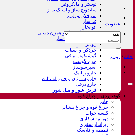
توستر و مایکروفر
ساندویچ ساز و اسنک ساز
سرخکن و پلوپز
غذاساز
عضویت
اتو بخار
همزن کاسه دار و همزن دستی
چای ساز و قهوه ساز
جستجو
زودپز
برای:
خردکن و آسیاب
گوشتکوب برقی
خانه
/
زودپز
چرخ گوشت
اسپرسوساز
جارو رباتیک
جارو شارژی و جارو ایستاده
جارو برقی
فرش شور و مبل شور
کوهنوردی و چراغ قوه
چادر
چراغ قوه و چراغ پیشانی
کیسه خواب
دوربین شکاری
زیرانداز سفری
قمقمه و فلاسک