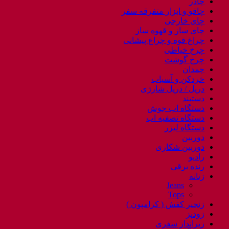
چادر
چاقو و ابزار متفرقه سفر
چای خارجی
چای ساز و قهوه ساز
چراغ قوه و چراغ پیشانی
چرخ خیاطی
چرخ گوشت
چمدان
خردکن و آسیاب
دریل / دریل شارژی
دستبند
دستگاه اب جوش
دستگاه تصفیه اب
دستگاه لیزر
دوربین
دوربین شکاری
رادیو
رنده برقی
زنانه
Jeans
Tops
زنجیر کفش ( کرامپون )
زودپز
زیرانداز سفری